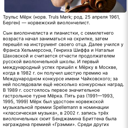
Трульс Мёрк (норв. Truls Mørk; род. 25 апреля 1961,
Берген) — норвежский виолончелист.
Сын виолончелиста и пианистки, с семилетнего
возраста начал заниматься на скрипке, затем
перешёл на инструмент своего отца. Далее учился у
Франса Хельмерсона, Генриха Шиффа и Натальи
Шаховской и считается отчасти продолжателем
русской виолончельной школы. И первый
международный успех пришёл к Мёрку в Москве,
когда в 1982 г. он получил шестую премию на
Международном конкурсе имени Чайковского; за
ней последовали ещё несколько конкурсных наград.
В 1989 г. состоялось первое значительное
гастрольное турне Мёрка. Пять раз (1991—1993,
1995, 1999) Мёрк был удостоен норвежской
музыкальной премии Spellemann в номинации
«классическая музыка», в 2002 г. запись трёх
виолончельных сюит Бенджамина Бриттена была
награждена премией «Грэмми». Среди других