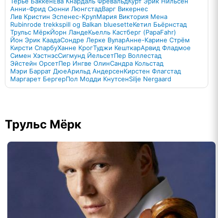
Терье Баккен
Ева Кнардаль Фревальд
Курт Эрик Нильсен
Анни-Фрид Сюнни Люнгстад
Варг Викернес
Лив Кристин Эспенес-Крул
Мария Виктория Мена
Rubinrode trekkspill og Balkan bluesette
Кетил Бьёрнстад
Трульс Мёрк
Йорн Ланде
Кьелль Кастберг (PapaFahr)
Йон Эрик Каада
Сондре Лерке Вулар
Анне-Карине Стрём
Кирсти Спарбу
Ханне Крог
Туджи Кешткар
Арвид Фладмое
Симен Хэстнэс
Сигмунд Йельсет
Пер Воллестад
Эйстейн Орсет
Пер Ингве Олин
Сандра Кольстад
Мэри Баррат Дюе
Арильд Андерсен
Кирстен Флагстад
Маргарет Бергер
Пол Модди Кнутсен
Silje Nergaard
Трульс Мёрк