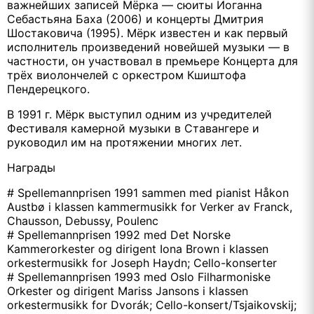
важнейших записей Мёрка — сюиты Иоганна
Себастьяна Баха (2006) и концерты Дмитрия
Шостаковича (1995). Мёрк известен и как первый
исполнитель произведений новейшей музыки — в
частности, он участвовал в премьере Концерта для
трёх виолончелей с оркестром Кшиштофа
Пендерецкого.
В 1991 г. Мёрк выступил одним из учредителей
Фестиваля камерной музыки в Ставангере и
руководил им на протяжении многих лет.
Награды
# Spellemannprisen 1991 sammen med pianist Håkon
Austbø i klassen kammermusikk for Verker av Franck,
Chausson, Debussy, Poulenc
# Spellemannprisen 1992 med Det Norske
Kammerorkester og dirigent Iona Brown i klassen
orkestermusikk for Joseph Haydn; Cello-konserter
# Spellemannprisen 1993 med Oslo Filharmoniske
Orkester og dirigent Mariss Jansons i klassen
orkestermusikk for Dvorák; Cello-konsert/Tsjaikovskij;