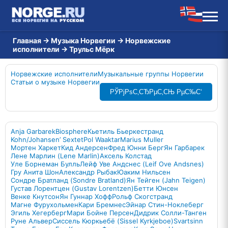
Главная
→
Музыка Норвегии
→
Норвежские
исполнители
→
Трульс Мёрк
Норвежские исполнители
Музыкальные группы Норвегии
Статьи о музыке Норвегии
РЎРјРѕС‚СЂРµС‚СЊ РµС‰С‘
Anja Garbarek
Biosphere
Кьетиль Бьеркестранд
Kohn/Johansen’ Sextet
Pol Waaktar
Marius Muller
Мортен Харкет
Кид Андерсен
Фред Юнни Берг
Ян Гарбарек
Лене Марлин (Lene Marlin)
Аксель Колстад
Уле Борнеман Булль
Лейф Уве Андснес (Leif Ove Andsnes)
Гру Анита Шон
Александр Рыбак
Юаким Нильсен
Сондре Братланд (Sondre Bratland)
Ян Тейген (Jahn Teigen)
Густав Лорентцен (Gustav Lorentzen)
Бетти Юнсен
Венке Кнутсон
Ян Гуннар Хофф
Рольф Скогстранд
Магне Фурухольмен
Кари Бремнес
Эйнар Стин-Ноклеберг
Эгиль Хегерберг
Мари Бойне Персен
Дидрик Солли-Танген
Руне Альвер
Сиссель Кюркьебё (Sissel Kyrkjeboe)
Svartsinn