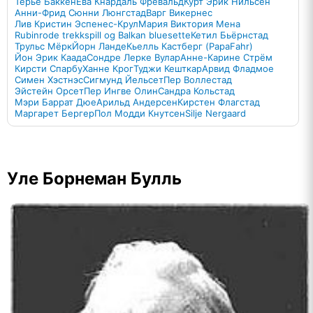
Терье Баккен
Ева Кнардаль Фревальд
Курт Эрик Нильсен
Анни-Фрид Сюнни Люнгстад
Варг Викернес
Лив Кристин Эспенес-Крул
Мария Виктория Мена
Rubinrode trekkspill og Balkan bluesette
Кетил Бьёрнстад
Трульс Мёрк
Йорн Ланде
Кьелль Кастберг (PapaFahr)
Йон Эрик Каада
Сондре Лерке Вулар
Анне-Карине Стрём
Кирсти Спарбу
Ханне Крог
Туджи Кешткар
Арвид Фладмое
Симен Хэстнэс
Сигмунд Йельсет
Пер Воллестад
Эйстейн Орсет
Пер Ингве Олин
Сандра Кольстад
Мэри Баррат Дюе
Арильд Андерсен
Кирстен Флагстад
Маргарет Бергер
Пол Модди Кнутсен
Silje Nergaard
Уле Борнеман Булль