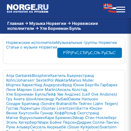
Главная
→
Музыка Норвегии
→
Норвежские
исполнители
→
Уле Борнеман Булль
Норвежские исполнители
Музыкальные группы Норвегии
Статьи о музыке Норвегии
РЎРјРѕС‚СЂРµС‚СЊ РµС‰С‘
Anja Garbarek
Biosphere
Кьетиль Бьеркестранд
Kohn/Johansen’ Sextet
Pol Waaktar
Marius Muller
Мортен Харкет
Кид Андерсен
Фред Юнни Берг
Ян Гарбарек
Лене Марлин (Lene Marlin)
Аксель Колстад
Уле Борнеман Булль
Лейф Уве Андснес (Leif Ove Andsnes)
Гру Анита Шон
Александр Рыбак
Юаким Нильсен
Сондре Братланд (Sondre Bratland)
Ян Тейген (Jahn Teigen)
Густав Лорентцен (Gustav Lorentzen)
Бетти Юнсен
Венке Кнутсон
Ян Гуннар Хофф
Рольф Скогстранд
Магне Фурухольмен
Кари Бремнес
Эйнар Стин-Ноклеберг
Эгиль Хегерберг
Мари Бойне Персен
Дидрик Солли-Танген
Руне Альвер
Сиссель Кюркьебё (Sissel Kyrkjeboe)
Svartsinn