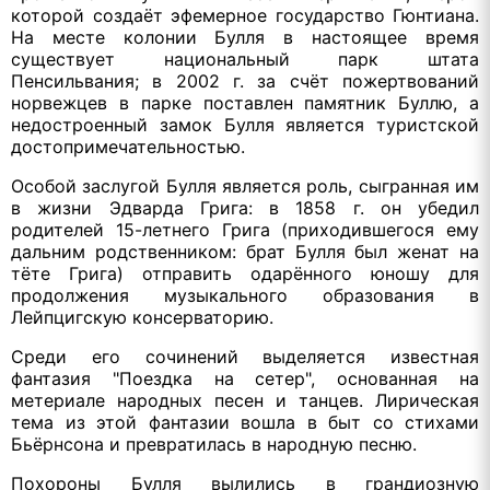
которой создаёт эфемерное государство Гюнтиана.
На месте колонии Булля в настоящее время
существует национальный парк штата
Пенсильвания; в 2002 г. за счёт пожертвований
норвежцев в парке поставлен памятник Буллю, а
недостроенный замок Булля является туристской
достопримечательностью.
Особой заслугой Булля является роль, сыгранная им
в жизни Эдварда Грига: в 1858 г. он убедил
родителей 15-летнего Грига (приходившегося ему
дальним родственником: брат Булля был женат на
тёте Грига) отправить одарённого юношу для
продолжения музыкального образования в
Лейпцигскую консерваторию.
Среди его сочинений выделяется известная
фантазия "Поездка на сетер", основанная на
метериале народных песен и танцев. Лирическая
тема из этой фантазии вошла в быт со стихами
Бьёрнсона и превратилась в народную песню.
Похороны Булля вылились в грандиозную