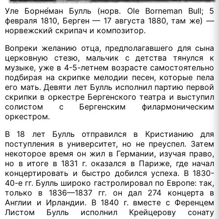
Уле Борне́ман Булль (норв. Ole Borneman Bull; 5
февраля 1810, Берген — 17 августа 1880, там же) —
норвежский скрипач и композитор.
Вопреки желанию отца, предполагавшего для сына
церковную стезю, мальчик с детства тянулся к
музыке, уже в 4-5-летнем возрасте самостоятельно
подбирая на скрипке мелодии песен, которые пела
его мать. Девяти лет Булль исполнил партию первой
скрипки в оркестре Бергенского театра и выступил
солистом с Бергенским филармоническим
оркестром.
В 18 лет Булль отправился в Кристианию для
поступления в университет, но не преуспел. Затем
некоторое время он жил в Германии, изучая право,
но в итоге в 1831 г. оказался в Париже, где начал
концертировать и быстро добился успеха. В 1830-
40-е гг. Булль широко гастролировал по Европе: так,
только в 1836—1837 гг. он дал 274 концерта в
Англии и Ирландии. В 1840 г. вместе с Ференцем
Листом Булль исполнил Крейцерову сонату