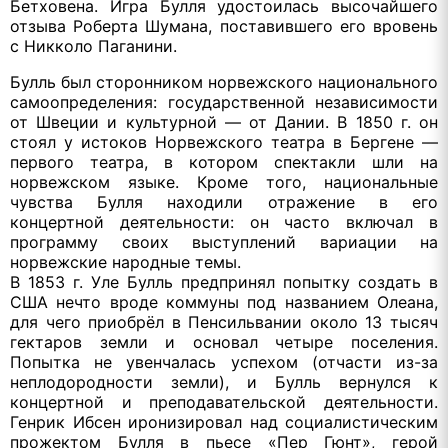
Бетховена. Игра Булля удостоилась высочайшего
отзыва Роберта Шумана, поставившего его вровень
с Никколо Паганини.
Булль был сторонником норвежского национального
самоопределения: государственной независимости
от Швеции и культурной — от Дании. В 1850 г. он
стоял у истоков Норвежского театра в Бергене —
первого театра, в котором спектакли шли на
норвежском языке. Кроме того, национальные
чувства Булля находили отражение в его
концертной деятельности: он часто включал в
программу своих выступлений вариации на
норвежские народные темы.
В 1853 г. Уле Булль предпринял попытку создать в
США нечто вроде коммуны под названием Олеана,
для чего приобрёл в Пенсильвании около 13 тысяч
гектаров земли и основал четыре поселения.
Попытка не увенчалась успехом (отчасти из-за
неплодородности земли), и Булль вернулся к
концертной и преподавательской деятельности.
Генрик Ибсен иронизировал над социалистическим
прожектом Булля в пьесе «Пер Гюнт», герой