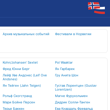
Архив музыкальных событий
Фестивали в Норвегии
Kohn/Johansen’ Sextet
Pol Waaktar
Фред Юнни Берг
Ян Гарбарек
Лейф Уве Андснес (Leif Ove
Гру Анита Шон
Andsnes)
Ян Тейген (Jahn Teigen)
Густав Лорентцен (Gustav
Lorentzen)
Рольф Скогстранд
Магне Фурухольмен
Мари Бойне Персен
Дидрик Солли-Танген
Терье Баккен
Ева Кнардаль Фревальд