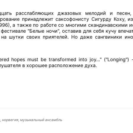
цать расслабляющих джазовых мелодий и песен, 
рование принадлежит саксофонисту Сигурду Коху, и
(1996), а также по работе со многими скандинавскими 
 фестивале "Белые ночи", оставив для себя кучу впеча
 на шутки своих приятелей. Но даже сангвиники иног
tered hopes must be transformed into joy…" ("Longing
лушателя в хорошее расположение духа.
аз, норвегия, музыкальный ансамбль