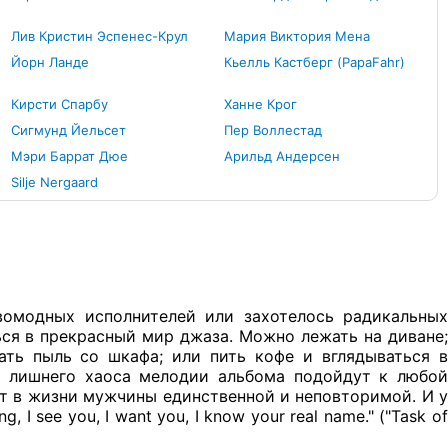
Лив Кристин Эспенес-Крул
Мария Виктория Мена
Йорн Ланде
Кьелль Кастберг (PapaFahr)
Кирсти Спарбу
Ханне Крог
Сигмунд Йельсет
Пер Воллестад
Мэри Баррат Дюе
Арильд Андерсен
Silje Nergaard
омодных исполнителей или захотелось радикальных
ся в прекрасный мир джаза. Можно лежать на диване;
ать пыль со шкафа; или пить кофе и вглядываться в
я лишнего хаоса мелодии альбома подойдут к любой
ет в жизни мужчины единственной и неповторимой. И у
 I see you, I want you, I know your real name." ("Task of