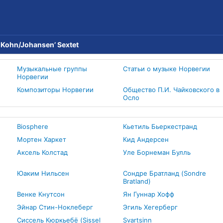
→
Kohn/Johansen’ Sextet
Музыкальные группы
Статьи о музыке Норвегии
Норвегии
Композиторы Норвегии
Общество П.И. Чайковского в
Осло
Biosphere
Кьетиль Бьеркестранд
Мортен Харкет
Кид Андерсен
Аксель Колстад
Уле Борнеман Булль
Юаким Нильсен
Сондре Братланд (Sondre
Bratland)
Венке Кнутсон
Ян Гуннар Хофф
Эйнар Стин-Ноклеберг
Эгиль Хегерберг
Сиссель Кюркьебё (Sissel
Svartsinn