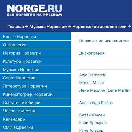
Главная
→
Музыка Норвегии
→
Норвежские исполнители
Блог о Норвегии
Норвежские исполнители
О Норвегии
История Норвегии
Дискография
Культура Норвегии
Музыка Норвегии
Anja Garbarek
Спорт Норвегии
Marius Muller
Литература Норвегии
Лене Марлин (Lene Marlin)
Кинематограф Норвегии
События и юбилеи
Александр Рыбак
Человек месяца
Бетти Юнсен
Календарь
Кари Бремнес
СМИ Норвегии
Руне Альвер