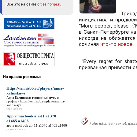
Всё это на сайте
cities.norge.ru
.
Тринад
инициатива и продюси
"More pepper, please" 
в Санкт-Петербурге на
никогда не обижается
сочиняя
что-то новое
.
"Every regret for shat
призванная привести с
На правах рекламы:
Https://tennisbb.ru/players/anna-
kalinskaya
Анна Калинская: турнирный путь и
график -
https://tennisbb.ru/players/anna-
kalinskaya
.
tennisbb.ru
Apple macbook air-11 a1370
a1465 a1406
kohn johansen sextet, дж
apple macbook air-11 a1370 a1465 a1406
pc-service.kz