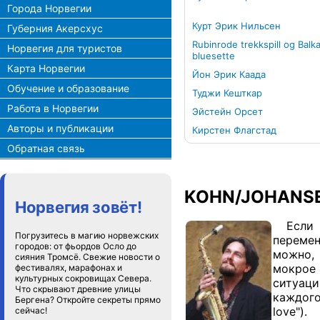
Города Норвегии
Курт Эрик Нильсен
Губерния Акерсхус
Rubinrode trekkspill og Balk
Норвегия для туристов
bluesette
Карта Норвегии
Йон Эрик Каада
Обучение и образование
Туджи Кешткар
Работа в Норвегии
Эйстейн Орсет
Авторы и публикации
Кирстен Флагстад
Обратная связь
KOHN/JOHANSE
Норвегия зовёт!
Если в
Погрузитесь в магию норвежских
перемен
городов: от фьордов Осло до
можно, 
сияния Тромсё. Свежие новости о
мокрое
фестивалях, марафонах и
культурных сокровищах Севера.
ситуаци
Что скрывают древние улицы
каждого 
Бергена? Откройте секреты прямо
love").
сейчас!