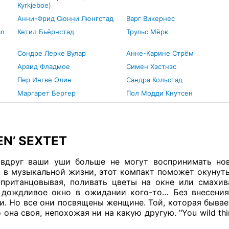
Kyrkjeboe)
Анни-Фрид Сюнни Люнгстад
Варг Викернес
an
Кетил Бьёрнстад
Трульс Мёрк
Сондре Лерке Вулар
Анне-Карине Стрём
Арвид Фладмое
Симен Хэстнэс
Пер Ингве Олин
Сандра Кольстад
Маргарет Бергер
Пол Модди Кнутсен
N’ SEXTET
друг ваши уши больше не могут воспринимать нов
 в музыкальной жизни, этот компакт поможет окунуть
пританцовывая, поливать цветы на окне или смахив
 дождливое окно в ожидании кого-то… Без внесени
и. Но все они посвящены женщине. Той, которая быва
она своя, непохожая ни на какую другую. "You wild thing,