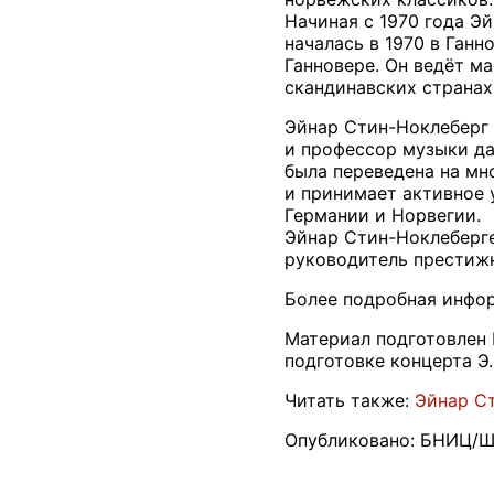
Начиная с 1970 года Э
началась в 1970 в Ганн
Ганновере. Он ведёт м
скандинавских странах
Эйнар Стин-Ноклеберг 
и профессор музыки да
была переведена на мно
и принимает активное 
Германии и Норвегии.
Эйнар Стин-Ноклеберге
руководитель престижн
Более подробная инфор
Материал подготовлен
подготовке концерта Э.
Читать также:
Эйнар С
Опубликовано: БНИЦ/Ш