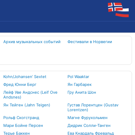
Архив музыкальных событий
Фестивали в Норвегии
Kohn/Johansen’ Sextet
Pol Waaktar
Фред Юнни Берг
Ян Гарбарек
Лейф Уве Андснес (Leif Ove
Гру Анита Шон
Andsnes)
Ян Тейген (Jahn Teigen)
Густав Лорентцен (Gustav
Lorentzen)
Рольф Скогстранд
Магне Фурухольмен
Мари Бойне Персен
Дидрик Солли-Танген
Терье Баккен
Ева Кнардаль Фревальд