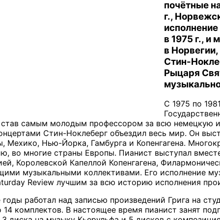
почётные н
г., Норвеж
исполнение 
в 1975 г., 
в Норвегии,
Стин-Нокле
Рыцаря Свят
музыкально
С 1975 по 198
Государствен
, став самым молодым профессором за всю немецкую 
нцертами Стин-Ноклеберг объездил весь мир. Он выст
ы, Мехико, Нью-Йорка, Гамбурга и Копенгагена. Многок
ю, во многие страны Европы. Пианист выступал вмес
й, Королевской Капеллой Копенгагена, Филармоничес
щими музыкальными коллективами. Его исполнение м
aturday Review лучшим за всю историю исполнения про
 годы работал над записью произведений Грига на сту
о 14 комплектов. В настоящее время пианист занят по
 3 диска на музыку Кьерульфа и 5 дисков с композици