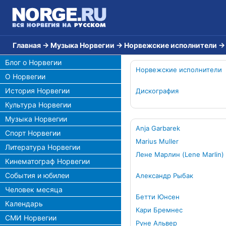
Главная
→
Музыка Норвегии
→
Норвежские исполнители
Блог о Норвегии
Норвежские исполнители
О Норвегии
История Норвегии
Дискография
Культура Норвегии
Музыка Норвегии
Anja Garbarek
Спорт Норвегии
Marius Muller
Литература Норвегии
Лене Марлин (Lene Marlin)
Кинематограф Норвегии
События и юбилеи
Александр Рыбак
Человек месяца
Бетти Юнсен
Календарь
Кари Бремнес
СМИ Норвегии
Руне Альвер