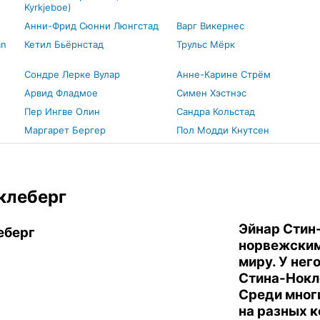
Kyrkjeboe)
Анни-Фрид Сюнни Люнгстад
Варг Викернес
an
Кетил Бьёрнстад
Трульс Мёрк
Сондре Лерке Вулар
Анне-Карине Стрём
Арвид Фладмое
Симен Хэстнэс
Пер Ингве Олин
Сандра Кольстад
Маргарет Бергер
Пол Модди Кнутсен
клеберг
Эйнар Стин
норвежским
миру. У нег
Стина-Нокл
Среди мног
на разных 