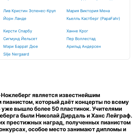
Лив Кристин Эспенес-Крул
Мария Виктория Мена
Йорн Ланде
Кьелль Кастберг (PapaFahr)
Кирсти Спарбу
Ханне Крог
Сигмунд Йельсет
Пер Воллестад
Мэри Баррат Дюе
Арильд Андерсен
Silje Nergaard
-Ноклеберг является известнейшим
 пианистом, который даёт концерты по всему
о уже вышло более 50 пластинок. Учителями
еберга были Николай Дирдаль и Ханс Лейграф.
их престижных наград, полученных пианистом
конкурсах, особое место занимают дипломы и