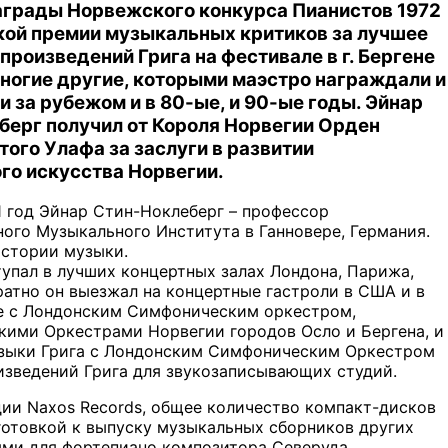
аграды Норвежского конкурса Пианистов 1972
ской премии музыкальных критиков за лучшее
произведений Грига на фестивале в г. Бергене
и многие другие, которыми маэстро награждали и
 и за рубежом и в 80-ые, и 90-ые годы. Эйнар
берг получил от Короля Норвегии Орден
ого Улафа за заслуги в развитии
го искусства Норвегии.
1 год Эйнар Стин-Ноклеберг – профессор
ного Музыкального Института в Ганновере, Германия.
истории музыки.
упал в лучших концертных залах Лондона, Парижа,
ратно он выезжал на концертные гастроли в США и в
те с Лондонским Симфоническим оркестром,
кими Оркестрами Норвегии городов Осло и Бергена, и
узыки Грига с Лондонским Симфоническим Оркестром
изведений Грига для звукозаписывающих студий.
дии Naxos Records, общее количество компакт-дисков
дготовкой к выпуску музыкальных сборников других
ями для фортепиано композитора Северуда.