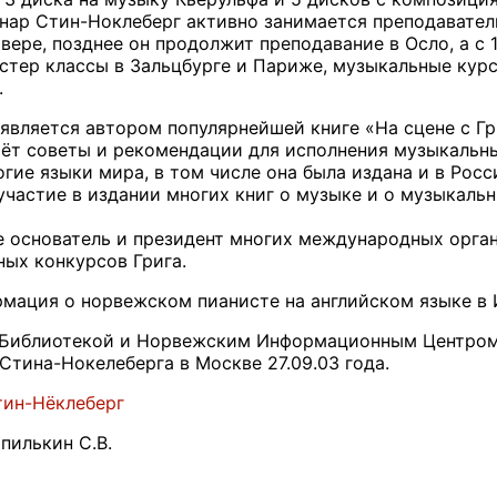
йнар Стин-Ноклеберг активно занимается преподавател
овере, позднее он продолжит преподавание в Осло, а с
астер классы в Зальцбурге и Париже, музыкальные курс
.
является автором популярнейшей книге «На сцене с Гри
ёт советы и рекомендации для исполнения музыкальн
гие языки мира, в том числе она была издана и в Рос
участие в издании многих книг о музыке и о музыкальн
 основатель и президент многих международных организ
ых конкурсов Грига.
мация о норвежском пианисте на английском языке в И
 Библиотекой и Норвежским Информационным Центром 
Стина-Нокелеберга в Москве 27.09.03 года.
тин-Нёклеберг
пилькин С.В.