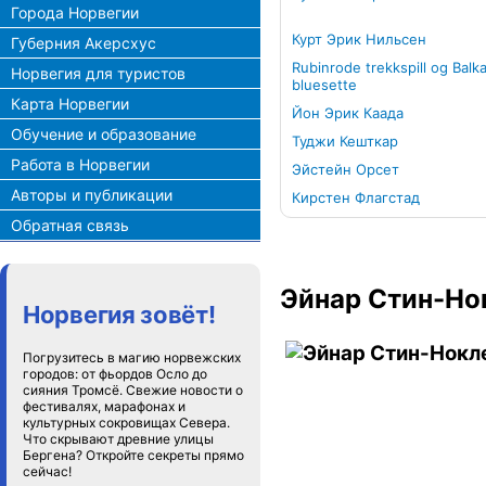
Города Норвегии
Курт Эрик Нильсен
Губерния Акерсхус
Rubinrode trekkspill og Balk
Норвегия для туристов
bluesette
Карта Норвегии
Йон Эрик Каада
Обучение и образование
Туджи Кешткар
Работа в Норвегии
Эйстейн Орсет
Авторы и публикации
Кирстен Флагстад
Обратная связь
Эйнар Стин-Но
Норвегия зовёт!
Погрузитесь в магию норвежских
городов: от фьордов Осло до
сияния Тромсё. Свежие новости о
фестивалях, марафонах и
культурных сокровищах Севера.
Что скрывают древние улицы
Бергена? Откройте секреты прямо
сейчас!