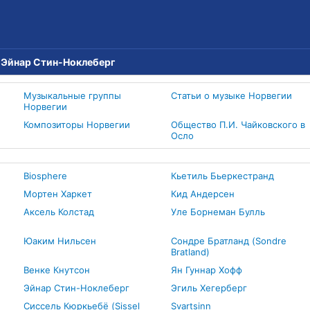
→
Эйнар Стин-Ноклеберг
Музыкальные группы
Статьи о музыке Норвегии
Норвегии
Композиторы Норвегии
Общество П.И. Чайковского в
Осло
Biosphere
Кьетиль Бьеркестранд
Мортен Харкет
Кид Андерсен
Аксель Колстад
Уле Борнеман Булль
Юаким Нильсен
Сондре Братланд (Sondre
Bratland)
Венке Кнутсон
Ян Гуннар Хофф
Эйнар Стин-Ноклеберг
Эгиль Хегерберг
Сиссель Кюркьебё (Sissel
Svartsinn