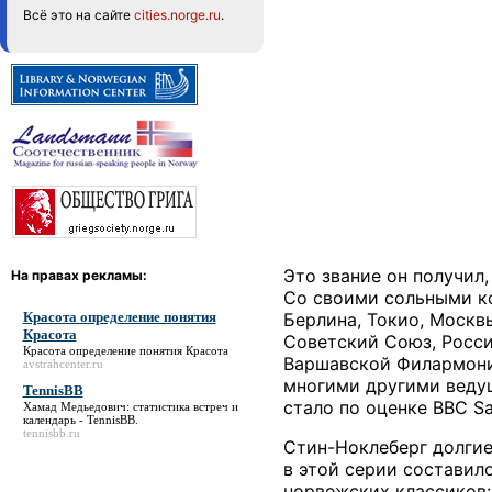
Всё это на сайте
cities.norge.ru
.
Это звание он получил
На правах рекламы:
Со своими сольными ко
Красота определение понятия
Берлина, Токио, Москв
Красота
Советский Союз, Росси
Красота определение понятия Красота
Варшавской Филармоние
avstrahcenter.ru
многими другими веду
TennisBB
стало по оценке BBC S
Хамад Медьедович: статистика встреч и
календарь -
TennisBB
.
tennisbb.ru
Стин-Ноклеберг долгие
в этой серии составил
норвежских классиков: