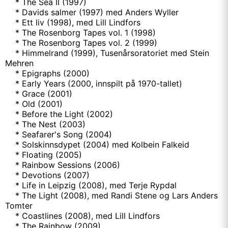
* The Sea II (1997)
* Davids salmer (1997) med Anders Wyller
* Ett liv (1998), med Lill Lindfors
* The Rosenborg Tapes vol. 1 (1998)
* The Rosenborg Tapes vol. 2 (1999)
* Himmelrand (1999), Tusenårsoratoriet med Stein
Mehren
* Epigraphs (2000)
* Early Years (2000, innspilt på 1970-tallet)
* Grace (2001)
* Old (2001)
* Before the Light (2002)
* The Nest (2003)
* Seafarer's Song (2004)
* Solskinnsdypet (2004) med Kolbein Falkeid
* Floating (2005)
* Rainbow Sessions (2006)
* Devotions (2007)
* Life in Leipzig (2008), med Terje Rypdal
* The Light (2008), med Randi Stene og Lars Anders
Tomter
* Coastlines (2008), med Lill Lindfors
* The Rainbow (2009)