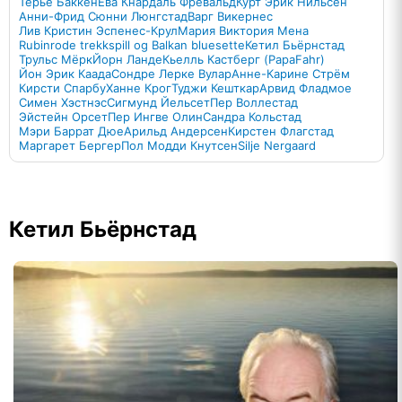
Терье Баккен
Ева Кнардаль Фревальд
Курт Эрик Нильсен
Анни-Фрид Сюнни Люнгстад
Варг Викернес
Лив Кристин Эспенес-Крул
Мария Виктория Мена
Rubinrode trekkspill og Balkan bluesette
Кетил Бьёрнстад
Трульс Мёрк
Йорн Ланде
Кьелль Кастберг (PapaFahr)
Йон Эрик Каада
Сондре Лерке Вулар
Анне-Карине Стрём
Кирсти Спарбу
Ханне Крог
Туджи Кешткар
Арвид Фладмое
Симен Хэстнэс
Сигмунд Йельсет
Пер Воллестад
Эйстейн Орсет
Пер Ингве Олин
Сандра Кольстад
Мэри Баррат Дюе
Арильд Андерсен
Кирстен Флагстад
Маргарет Бергер
Пол Модди Кнутсен
Silje Nergaard
Кетил Бьёрнстад