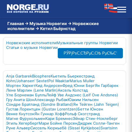
Главная
→
Музыка Норвегии
→
Норвежские
исполнители
→
Кетил Бьёрнстад
Норвежские исполнители
Музыкальные группы Норвегии
Статьи о музыке Норвегии
РЎРјРѕС‚СЂРµС‚СЊ РµС‰С‘
Anja Garbarek
Biosphere
Кьетиль Бьеркестранд
Kohn/Johansen’ Sextet
Pol Waaktar
Marius Muller
Мортен Харкет
Кид Андерсен
Фред Юнни Берг
Ян Гарбарек
Лене Марлин (Lene Marlin)
Аксель Колстад
Уле Борнеман Булль
Лейф Уве Андснес (Leif Ove Andsnes)
Гру Анита Шон
Александр Рыбак
Юаким Нильсен
Сондре Братланд (Sondre Bratland)
Ян Тейген (Jahn Teigen)
Густав Лорентцен (Gustav Lorentzen)
Бетти Юнсен
Венке Кнутсон
Ян Гуннар Хофф
Рольф Скогстранд
Магне Фурухольмен
Кари Бремнес
Эйнар Стин-Ноклеберг
Эгиль Хегерберг
Мари Бойне Персен
Дидрик Солли-Танген
Руне Альвер
Сиссель Кюркьебё (Sissel Kyrkjeboe)
Svartsinn