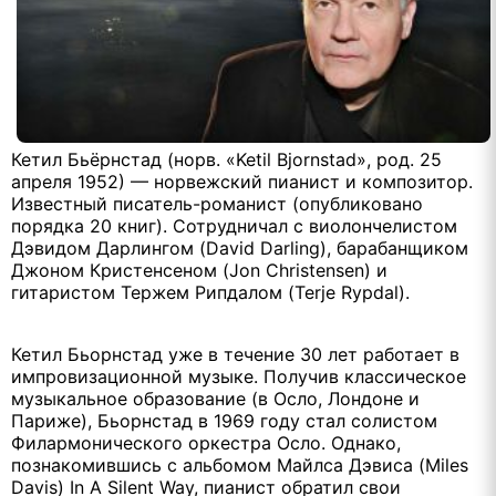
Кетил Бьёрнстад (норв. «Ketil Bjornstad», род. 25
апреля 1952) — норвежский пианист и композитор.
Известный писатель-романист (опубликовано
порядка 20 книг). Сотрудничал с виолончелистом
Дэвидом Дарлингом (David Darling), барабанщиком
Джоном Кристенсеном (Jon Christensen) и
гитаристом Тержем Рипдалом (Terje Rypdal).
Кетил Бьорнстад уже в течение 30 лет работает в
импровизационной музыке. Получив классическое
музыкальное образование (в Осло, Лондоне и
Париже), Бьорнстад в 1969 году стал солистом
Филармонического оркестра Осло. Однако,
познакомившись с альбомом Майлса Дэвиса (Miles
Davis) In A Silent Way, пианист обратил свои