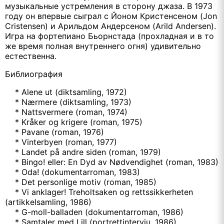
музыкальные устремления в сторону джаза. В 1973
году он впервые сыграл с Йоном Кристенсеном (Jon
Cristensen) и Арильдом Андерсеном (Arild Andersen).
Игра на фортепиано Бьорнстада (прохладная и в то
же время полная внутреннего огня) удивительно
естественна.
Библиография
* Alene ut (diktsamling, 1972)
* Nærmere (diktsamling, 1973)
* Nattsvermere (roman, 1974)
* Kråker og krigere (roman, 1975)
* Pavane (roman, 1976)
* Vinterbyen (roman, 1977)
* Landet på andre siden (roman, 1979)
* Bingo! eller: En Dyd av Nødvendighet (roman, 1983)
* Oda! (dokumentarroman, 1983)
* Det personlige motiv (roman, 1985)
* Vi anklager! Treholtsaken og rettssikkerheten
(artikkelsamling, 1986)
* G-moll-balladen (dokumentarroman, 1986)
* Samtaler med Lill (portrettintervju, 1986)