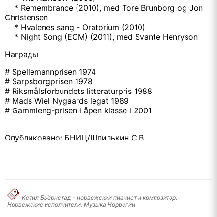
* Remembrance (2010), med Tore Brunborg og Jon
Christensen
* Hvalenes sang - Oratorium (2010)
* Night Song (ECM) (2011), med Svante Henryson
Награды
# Spellemannprisen 1974
# Sarpsborgprisen 1978
# Riksmålsforbundets litteraturpris 1988
# Mads Wiel Nygaards legat 1989
# Gammleng-prisen i åpen klasse i 2001
Опубликовано: БНИЦ/Шпилькин С.В.
Кетил Бьёрнстад - норвежский пианист и композитор.
Норвежские исполнители. Mузыка Норвегии