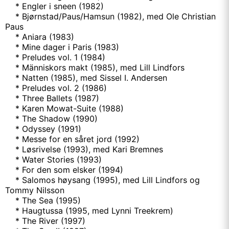
* Engler i sneen (1982)
* Bjørnstad/Paus/Hamsun (1982), med Ole Christian
Paus
* Aniara (1983)
* Mine dager i Paris (1983)
* Preludes vol. 1 (1984)
* Människors makt (1985), med Lill Lindfors
* Natten (1985), med Sissel I. Andersen
* Preludes vol. 2 (1986)
* Three Ballets (1987)
* Karen Mowat-Suite (1988)
* The Shadow (1990)
* Odyssey (1991)
* Messe for en såret jord (1992)
* Løsrivelse (1993), med Kari Bremnes
* Water Stories (1993)
* For den som elsker (1994)
* Salomos høysang (1995), med Lill Lindfors og
Tommy Nilsson
* The Sea (1995)
* Haugtussa (1995, med Lynni Treekrem)
* The River (1997)