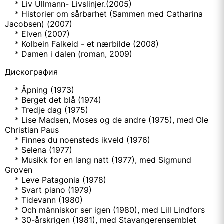
* Liv Ullmann- Livslinjer.(2005)
* Historier om sårbarhet (Sammen med Catharina
Jacobsen) (2007)
* Elven (2007)
* Kolbein Falkeid - et nærbilde (2008)
* Damen i dalen (roman, 2009)
Дискография
* Åpning (1973)
* Berget det blå (1974)
* Tredje dag (1975)
* Lise Madsen, Moses og de andre (1975), med Ole
Christian Paus
* Finnes du noensteds ikveld (1976)
* Selena (1977)
* Musikk for en lang natt (1977), med Sigmund
Groven
* Leve Patagonia (1978)
* Svart piano (1979)
* Tidevann (1980)
* Och människor ser igen (1980), med Lill Lindfors
* 30-årskrigen (1981), med Stavangerensemblet