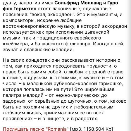
дуэту, напротив имен
Сольфрид Молланд
и
Гуро
фон Герметен
стоят лаконичные, одинаковые
пояснения: "вокал, аккордеон". Это и музыканты, и
композиторы, искренне любящие
восточноевропейскую музыку, в которой аккордеон
используется как при исполнении цыганской
музыки, так и традиционного еврейского
клейзмера, и балканского фольклора. Иногда в ней
звучат и славянские мелодии.
На своих концертах они рассказывают истории о
том, как приходится преодолевать трудности, о
праве быть самим собой, о любви к родной стране,
к семье, к друзьям, к любимым, к музыке и – в том
числе! – к маленькой рубиново-красной гармошке,
которая попалась им на пути! Это широчайшая
палитра мелодий – от нежно-лирических до
задорных, от серьёзных до шуточных, о том, каково
быть не похожим на других и любознательным,
любящим жизнь, принимающим её во всех
проявлениях – и в нищете, и в радостях.
Послушать песню "Romania
" [мр3, 1.158,504 Kb]