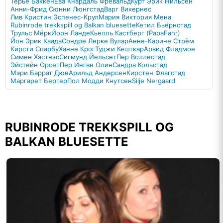
Терье Баккен
Ева Кнардаль Фревальд
Курт Эрик Нильсен
Анни-Фрид Сюнни Люнгстад
Варг Викернес
Лив Кристин Эспенес-Крул
Мария Виктория Мена
Rubinrode trekkspill og Balkan bluesette
Кетил Бьёрнстад
Трульс Мёрк
Йорн Ланде
Кьелль Кастберг (PapaFahr)
Йон Эрик Каада
Сондре Лерке Вулар
Анне-Карине Стрём
Кирсти Спарбу
Ханне Крог
Туджи Кешткар
Арвид Фладмое
Симен Хэстнэс
Сигмунд Йельсет
Пер Воллестад
Эйстейн Орсет
Пер Ингве Олин
Сандра Кольстад
Мэри Баррат Дюе
Арильд Андерсен
Кирстен Флагстад
Маргарет Бергер
Пол Модди Кнутсен
Silje Nergaard
RUBINRODE TREKKSPILL OG
BALKAN BLUESETTE