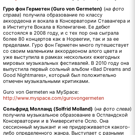
Гуро фон Герметен (Guro von Germeten)
(
на фото
справа
) получила образование по классу
аккордеона и вокала в Консерватории Ставангера и
в Институте Вокала в Копенгагене. Ее дебют
состоялся в 2008 году, и с тех пор она сыграла
более 80 концертов как в Норвегии, так и за ее
пределами. Гуро фон Герметен много путешествует
со своим маленьким аккордеоном алого цвета и
уже выступила в рамках нескольких ежегодных
мировых музыкальных фестивалей. В 2010 году она
выпустила первый сольный альбом «
Bad
Dreams
and
Good
Nightmares
», который был положительно
отмечен музыкальными критиками.
Guro von Germeten на MySpace:
http://www.myspace.com/gurovongermeten
Сольфрид Молланд (Solfrid Molland)
(
на фото слева
)
получила музыкальное образование в Остландской
Консерватории и в Университете Осло. Она
сессионный музыкант и не придерживается какого-
либо определенного жанра. Выступает с разными