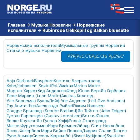
Главная
→
Музыка Норвегии
→
Норвежские
исполнители
→
Rubinrode trekkspill og Balkan bluesette
Норвежские исполнители
Музыкальные группы Норвегии
Статьи о музыке Норвегии
РЎРјРѕС‚СЂРµС‚СЊ РµС‰С‘
Anja Garbarek
Biosphere
Кьетиль Бьеркестранд
Kohn/Johansen’ Sextet
Pol Waaktar
Marius Muller
Мортен Харкет
Кид Андерсен
Фред Юнни Берг
Ян Гарбарек
Лене Марлин (Lene Marlin)
Аксель Колстад
Уле Борнеман Булль
Лейф Уве Андснес (Leif Ove Andsnes)
Гру Анита Шон
Александр Рыбак
Юаким Нильсен
Сондре Братланд (Sondre Bratland)
Ян Тейген (Jahn Teigen)
Густав Лорентцен (Gustav Lorentzen)
Бетти Юнсен
Венке Кнутсон
Ян Гуннар Хофф
Рольф Скогстранд
Магне Фурухольмен
Кари Бремнес
Эйнар Стин-Ноклеберг
Эгиль Хегерберг
Мари Бойне Персен
Дидрик Солли-Танген
Руне Альвер
Сиссель Кюркьебё (Sissel Kyrkjeboe)
Svartsinn