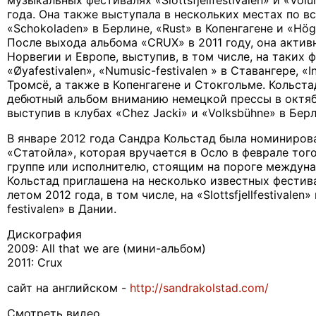
музыкальных фестивалях «Slottsfjellfestivalen» и «Vol
года. Она также выступала в нескольких местах по в
«Schokoladen» в Берлине, «Rust» в Копенгагене и «Hög
После выхода альбома «CRUX» в 2011 году, она актив
Норвегии и Европе, выступив, в том числе, на таких 
«Øyafestivalen», «Numusic-festivalen » в Ставангере, «I
Тромсё, а также в Копенгагене и Стокгольме. Кольст
дебютный альбом вниманию немецкой прессы в октябр
выступив в клубах «Chez Jacki» и «Volksbühne» в Бер
В январе 2012 года Сандра Кольстад была номиниров
«Статойла», которая вручается в Осло в феврале тог
группе или исполнителю, стоящим на пороге междун
Кольстад приглашена на несколько известных фестив
летом 2012 года, в том числе, на «Slottsfjellfestivalen»
festivalen» в Дании.
Дискография
2009: All that we are (мини-альбом)
2011: Crux
сайт на английском -
http://sandrakolstad.com/
Смотреть видео