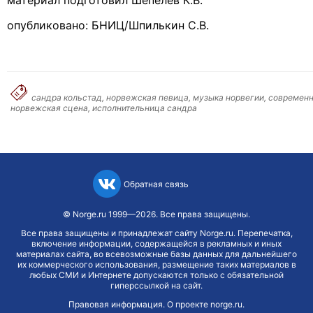
материал подготовил Шепелев К.В.
опубликовано: БНИЦ/Шпилькин С.В.
сандра кольстад, норвежская певица, музыка норвегии, современ
норвежская сцена, исполнительница сандра
Обратная связь
©
Norge.ru
1999—2026. Все права защищены.
Все права защищены и принадлежат сайту Norge.ru. Перепечатка,
включение информации, содержащейся в рекламных и иных
материалах сайта, во всевозможные базы данных для дальнейшего
их коммерческого использования, размещение таких материалов в
любых СМИ и Интернете допускаются только с обязательной
гиперссылкой на сайт.
Правовая информация
.
О проекте norge.ru
.