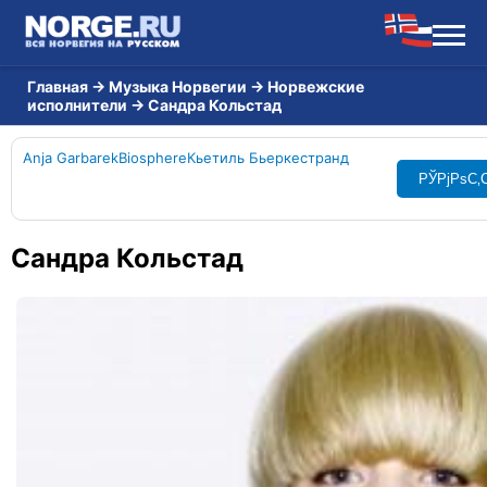
Главная
→
Музыка Норвегии
→
Норвежские
исполнители
→
Сандра Кольстад
Anja Garbarek
Biosphere
Кьетиль Бьеркестранд
РЎРјРѕС‚
Сандра Кольстад