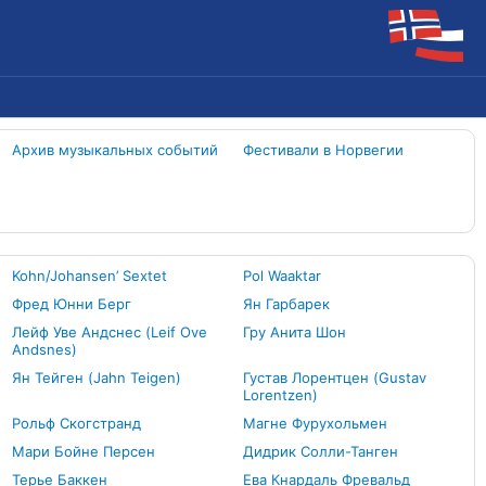
Архив музыкальных событий
Фестивали в Норвегии
Kohn/Johansen’ Sextet
Pol Waaktar
Фред Юнни Берг
Ян Гарбарек
Лейф Уве Андснес (Leif Ove
Гру Анита Шон
Andsnes)
Ян Тейген (Jahn Teigen)
Густав Лорентцен (Gustav
Lorentzen)
Рольф Скогстранд
Магне Фурухольмен
Мари Бойне Персен
Дидрик Солли-Танген
Терье Баккен
Ева Кнардаль Фревальд