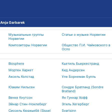
→
Anja Garbarek
Музыкальные группы
Статьи о музыке Норвегии
Норвегии
Композиторы Норвегии
Общество П.И. Чайковского в
Осло
Biosphere
Кьетиль Бьеркестранд
Мортен Харкет
Кид Андерсен
Аксель Колстад
Уле Борнеман Булль
Юаким Нильсен
Сондре Братланд (Sondre
Bratland)
Венке Кнутсон
Ян Гуннар Хофф
Эйнар Стин-Ноклеберг
Эгиль Хегерберг
Сиссель Кюркьебё (Sissel
Svartsinn