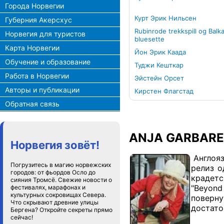
Города Норвегии
Курт Эрик Нильсен
Губерния Акерсхус
Rubinrode trekkspill og Balk
Норвегия для туристов
bluesette
Карта Норвегии
Йон Эрик Каада
Обучение и образование
Туджи Кешткар
Работа в Норвегии
Эйстейн Орсет
Авторы и публикации
Кирстен Флагстад
Обратная связь
ANJA GARBAR
Норвегия зовёт!
Англояз
Погрузитесь в магию норвежских
релиз о
городов: от фьордов Осло до
крадетс
сияния Тромсё. Свежие новости о
"Beyond
фестивалях, марафонах и
культурных сокровищах Севера.
поверну
Что скрывают древние улицы
достато
Бергена? Откройте секреты прямо
сейчас!