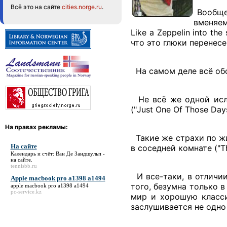
Всё это на сайте
cities.norge.ru
.
Вообще,
вменяем
Like a Zeppelin into the
что это глюки перенесе
На самом деле всё обс
Не всё же одной исла
("Just One Of Those Days
На правах рекламы:
Такие же страхи по жи
На сайте
в соседней комнате ("Th
Календарь и счёт: Ван Де Зандшульп -
на сайте
.
tennisbb.ru
И все-таки, в отличии
Apple macbook pro a1398 a1494
того, безумна только 
apple macbook pro a1398 a1494
pc-service.kz
мир и хорошую класси
заслушивается не одно