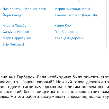
Лив Кристин Эспенес-Крул
Мария Виктория Мена
Йорн Ланде
Кьелль Кастберг (PapaFahr)
Кирсти Спарбу
Ханне Крог
Сигмунд Йельсет
Пер Воллестад
Мэри Баррат Дюе
Арильд Андерсен
Silje Nergaard
ни Аня Гарбарек. Если необходимо было описать этот
овами, то - "очень сюрный". Нежный голос девушки то
игает одним тигриным прыжком с диким воплем песни
дьявольский блеск хищницы в глазах лишь стоит вам
вных. Но эта работа заслуживает внимания, поскольку