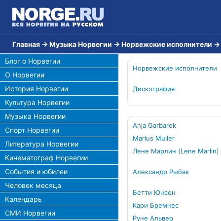
Главная
→
Музыка Норвегии
→
Норвежские исполнители
Блог о Норвегии
Норвежские исполнители
О Норвегии
История Норвегии
Дискография
Культура Норвегии
Музыка Норвегии
Anja Garbarek
Спорт Норвегии
Marius Muller
Литература Норвегии
Лене Марлин (Lene Marlin)
Кинематограф Норвегии
События и юбилеи
Александр Рыбак
Человек месяца
Бетти Юнсен
Календарь
Кари Бремнес
СМИ Норвегии
Руне Альвер