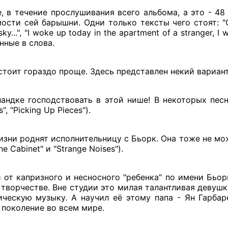
 в течение прослушивания всего альбома, а это - 48
ости сей барышни. Одни только тексты чего стоят: "G
 sky...", "I woke up today in the apartment of a stranger, 
нные в слова.
тоит гораздо проще. Здесь представлен некий вариант
ндке господствовать в этой нише! В некоторых пес
", "Picking Up Pieces").
зни роднят исполнительницу с Бьорк. Она тоже не мож
e Cabinet" и "Strange Noises").
 от капризного и несносного "ребенка" по имени Бьор
в творчестве. Вне студии это милая талантливая деву
ческую музыку. А научил её этому папа - Ян Гарбар
 поколение во всем мире.