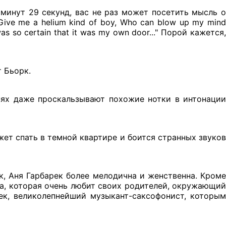
 минут 29 секунд, вас не раз может посетить мысль о
ive me a helium kind of boy, Who can blow up my mind
I was so certain that it was my own door..." Порой кажется,
 Бьорк.
нях даже проскальзывают похожие нотки в интонации
ет спать в темной квартире и боится странных звуков
к, Аня Гарбарек более мелодична и женственна. Кроме
шка, которая очень любит своих родителей, окружающий
ек, великолепнейший музыкант-саксофонист, которым