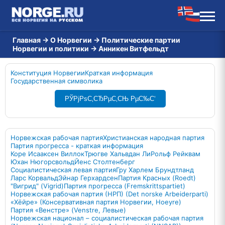
Главная
→
О Норвегии
→
Политические партии
Норвегии и политики
→
Анникен Витфельдт
Конституция Норвегии
Краткая информация
Государственная символика
РЎРјРѕС‚СЂРµС‚СЊ РµС‰С‘
Норвежская рабочая партия
Христианская народная партия
Партия прогресса - краткая информация
Коре Исааксен Виллок
Трюгве Хальвдан Ли
Рольф Рейквам
Юхан Нюгорсвольд
Йенс Столтенберг
Социалистическая левая партия
Гру Харлем Брундтланд
Ларс Корвальд
Эйнар Герхардсен
Партия Красных (Roedt)
"Вигрид" (Vigrid)
Партия прогресса (Fremskrittspartiet)
Норвежская рабочая партия (НРП) (Det norske Arbeiderparti)
«Хёйре» (Консервативная партия Норвегии, Hoeyre)
Партия «Венстре» (Venstre, Левые)
Норвежская национал – социалистическая рабочая партия