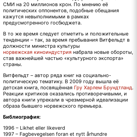
СМИ на 20 миллионов крон. По мнению её
политических оппонентов, подобные обещания
кажутся невыполнимыми в рамках
предусмотренного госбюджета.
В то же время следует отметить и положительные
тенденции – так, за время пребывания Витфельдт в
должности министра культуры
норвежская киноиндустрия
набрала новые обороты,
став важнейшей частью «культурного экспорта»
страны.
Витфельдт – автор ряда книг на социально-
политическую тематику. В 2009 году вышла её
детская книга, посвящённая
Гру Харлем Брундтланд
.
Реакции критиков оказались противоречивыми, и
автора книги упрекали в чрезмерной идеализации
образа бывшего норвежского премьера.
Библиография:
1996 – Likhet eller likeverd
1997 – Fagbevegelsen foran et nytt århundre