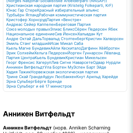
(Norges Nasjonal-Socialistiske Arbeiderparti (NNSAP))
Христианская народная партия (Kristelig Folkeparti, KrF)
Юнас Гар Стере
Красный избирательный альянс
Турбьёрн Ягланд
Рабочая коммунистическая партия
Кристофер Хорнсруд
Партия «Венстре»
Андреас Сейер Каппелен
Береговая Партия
Союз молодых правых
Элиас Бликс
Сёрен Педерсен Ябек
Национальное единение
Сив Йенсен
Хальвдан Кут
Андре Октай Даль
Торвальд Столтенберг
Кристин Халворсен
Эмиль Станг младший
Исак Микал Саба
Кьель Магне Бундевик
Айли Кескитало
Дагфинн Хёйбротен
Эрик Солхейм
Хельга Педерсен
Йорген Гуннарсон Лёвланд
Партия Центра
Кьель Бундевик
Кристиан Микельсен
Георг Френсис Хагеруп
Лив Сигне Наварсете
Одвар Нурдли
Анникен Витфельдт
Ула Бортен Му
Эспен Барт Эйде
Хадия Тажик
Норвежская экологическая партия
Трине Скай Гранде
Аудун Люсбаккен
Кнут Арильд Харейде
Эрна Сульберг
Бёрге Бренде
Эрна Сульберг и её 17 министров
Анникен Витфельдт
Анникен Витфельдт
(норв. Anniken Scharning