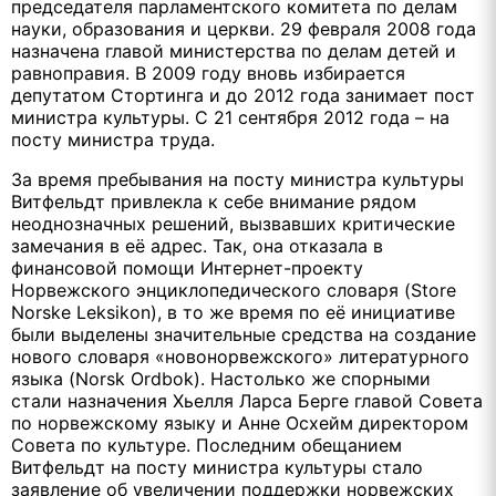
председателя парламентского комитета по делам
науки, образования и церкви. 29 февраля 2008 года
назначена главой министерства по делам детей и
равноправия. В 2009 году вновь избирается
депутатом Стортинга и до 2012 года занимает пост
министра культуры. С 21 сентября 2012 года – на
посту министра труда.
За время пребывания на посту министра культуры
Витфельдт привлекла к себе внимание рядом
неоднозначных решений, вызвавших критические
замечания в её адрес. Так, она отказала в
финансовой помощи Интернет-проекту
Норвежского энциклопедического словаря (Store
Norske Leksikon), в то же время по её инициативе
были выделены значительные средства на создание
нового словаря «новонорвежского» литературного
языка (
Norsk
Ordbok
). Настолько же спорными
стали назначения Хьелля Ларса Берге главой Совета
по норвежскому языку и Анне Осхейм директором
Совета по культуре. Последним обещанием
Витфельдт на посту министра культуры стало
заявление об увеличении поддержки норвежских