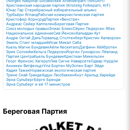
(Norges Nasjonal-Socialistiske Arbeiderparti (NNSAP))
Христианская народная партия (Kristelig Folkeparti, KrF)
Юнас Гар Стере
Красный избирательный альянс
Турбьёрн Ягланд
Рабочая коммунистическая партия
Кристофер Хорнсруд
Партия «Венстре»
Андреас Сейер Каппелен
Береговая Партия
Союз молодых правых
Элиас Бликс
Сёрен Педерсен Ябек
Национальное единение
Сив Йенсен
Хальвдан Кут
Андре Октай Даль
Торвальд Столтенберг
Кристин Халворсен
Эмиль Станг младший
Исак Микал Саба
Кьель Магне Бундевик
Айли Кескитало
Дагфинн Хёйбротен
Эрик Солхейм
Хельга Педерсен
Йорген Гуннарсон Лёвланд
Партия Центра
Кьель Бундевик
Кристиан Микельсен
Георг Френсис Хагеруп
Лив Сигне Наварсете
Одвар Нурдли
Анникен Витфельдт
Ула Бортен Му
Эспен Барт Эйде
Хадия Тажик
Норвежская экологическая партия
Трине Скай Гранде
Аудун Люсбаккен
Кнут Арильд Харейде
Эрна Сульберг
Бёрге Бренде
Эрна Сульберг и её 17 министров
Береговая Партия