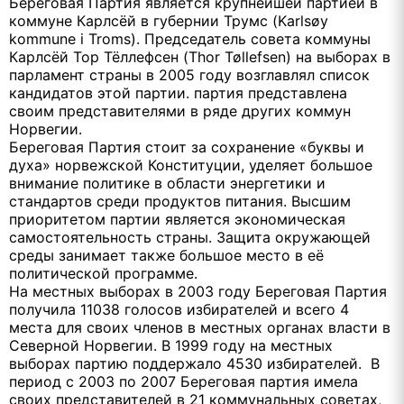
Береговая Партия является крупнейшей партией в
коммуне Карлсёй в губернии Трумс (Karlsøy
kommune i Troms). Председатель совета коммуны
Карлсёй Тор Тёллефсен (Thor Tøllefsen) на выборах в
парламент страны в 2005 году возглавлял список
кандидатов этой партии. партия представлена
своим представителями в ряде других коммун
Норвегии.
Береговая Партия стоит за сохранение «буквы и
духа» норвежской Конституции, уделяет большое
внимание политике в области энергетики и
стандартов среди продуктов питания. Высшим
приоритетом партии является экономическая
самостоятельность страны. Защита окружающей
среды занимает также большое место в её
политической программе.
На местных выборах в 2003 году Береговая Партия
получила 11038 голосов избирателей и всего 4
места для своих членов в местных органах власти в
Северной Норвегии. В 1999 году на местных
выборах партию поддержало 4530 избирателей. В
период с 2003 по 2007 Береговая партия имела
своих представителей в 21 коммунальных советах,