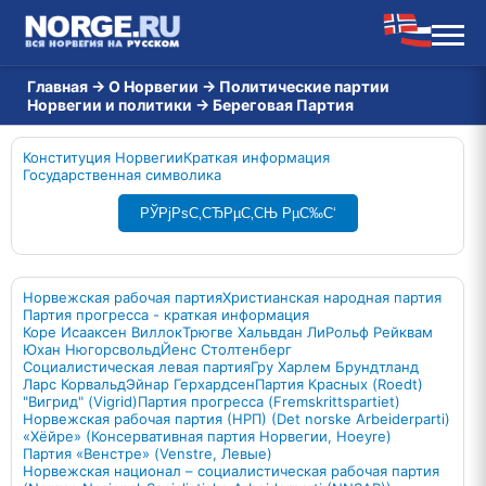
Главная
→
О Норвегии
→
Политические партии
Норвегии и политики
→
Береговая Партия
Конституция Норвегии
Краткая информация
Государственная символика
РЎРјРѕС‚СЂРµС‚СЊ РµС‰С‘
Норвежская рабочая партия
Христианская народная партия
Партия прогресса - краткая информация
Коре Исааксен Виллок
Трюгве Хальвдан Ли
Рольф Рейквам
Юхан Нюгорсвольд
Йенс Столтенберг
Социалистическая левая партия
Гру Харлем Брундтланд
Ларс Корвальд
Эйнар Герхардсен
Партия Красных (Roedt)
"Вигрид" (Vigrid)
Партия прогресса (Fremskrittspartiet)
Норвежская рабочая партия (НРП) (Det norske Arbeiderparti)
«Хёйре» (Консервативная партия Норвегии, Hoeyre)
Партия «Венстре» (Venstre, Левые)
Норвежская национал – социалистическая рабочая партия