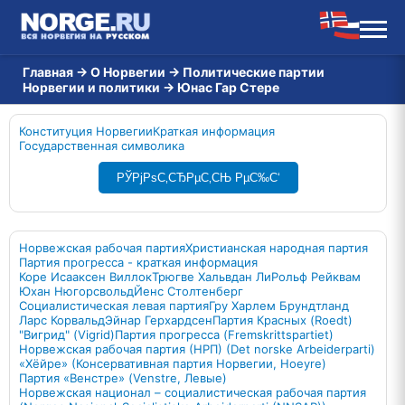
Главная
→
О Норвегии
→
Политические партии
Норвегии и политики
→
Юнас Гар Стере
Конституция Норвегии
Краткая информация
Государственная символика
РЎРјРѕС‚СЂРµС‚СЊ РµС‰С‘
Норвежская рабочая партия
Христианская народная партия
Партия прогресса - краткая информация
Коре Исааксен Виллок
Трюгве Хальвдан Ли
Рольф Рейквам
Юхан Нюгорсвольд
Йенс Столтенберг
Социалистическая левая партия
Гру Харлем Брундтланд
Ларс Корвальд
Эйнар Герхардсен
Партия Красных (Roedt)
"Вигрид" (Vigrid)
Партия прогресса (Fremskrittspartiet)
Норвежская рабочая партия (НРП) (Det norske Arbeiderparti)
«Хёйре» (Консервативная партия Норвегии, Hoeyre)
Партия «Венстре» (Venstre, Левые)
Норвежская национал – социалистическая рабочая партия