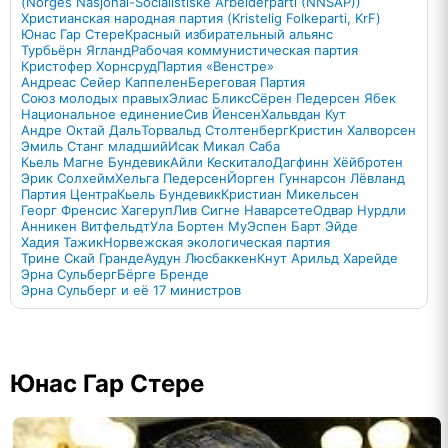
(Norges Nasjonal-Socialistiske Arbeiderparti (NNSAP))
Христианская народная партия (Kristelig Folkeparti, KrF)
Юнас Гар Стере
Красный избирательный альянс
Турбьёрн Ягланд
Рабочая коммунистическая партия
Кристофер Хорнсруд
Партия «Венстре»
Андреас Сейер Каппелен
Береговая Партия
Союз молодых правых
Элиас Бликс
Сёрен Педерсен Ябек
Национальное единение
Сив Йенсен
Хальвдан Кут
Андре Октай Даль
Торвальд Столтенберг
Кристин Халворсен
Эмиль Станг младший
Исак Микал Саба
Кьель Магне Бундевик
Айли Кескитало
Дагфинн Хёйбротен
Эрик Солхейм
Хельга Педерсен
Йорген Гуннарсон Лёвланд
Партия Центра
Кьель Бундевик
Кристиан Микельсен
Георг Френсис Хагеруп
Лив Сигне Наварсете
Одвар Нурдли
Анникен Витфельдт
Ула Бортен Му
Эспен Барт Эйде
Хадия Тажик
Норвежская экологическая партия
Трине Скай Гранде
Аудун Люсбаккен
Кнут Арильд Харейде
Эрна Сульберг
Бёрге Бренде
Эрна Сульберг и её 17 министров
Юнас Гар Стере