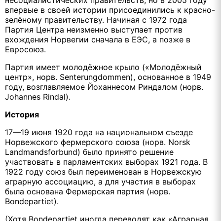
впервые в своей истории присоединились к красно-
зелёному правительству. Начиная с 1972 года
Партия Центра неизменно выступает против
вхождения Норвегии сначала в ЕЭС, а позже в
Евросоюз.
Партия имеет молодёжное крыло («Молодёжный
центр», норв. Senterungdommen), основанное в 1949
году, возглавляемое Йоханнесом Риндалом (норв.
Johannes Rindal).
История
17—19 июня 1920 года на национальном съезде
Норвежского фермерского союза (норв. Norsk
Landmandsforbund) было принято решение
участвовать в парламентских выборах 1921 года. В
1922 году союз был переименован в Норвежскую
аграрную ассоциацию, а для участия в выборах
была основана Фермерская партия (норв.
Bondepartiet).
(Хотя Bondepartiet иногда переводят как «Аграрная