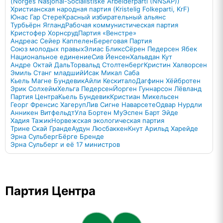
(Norges Nasjonal-Socialistiske Arbeiderparti (NNSAP))
Христианская народная партия (Kristelig Folkeparti, KrF)
Юнас Гар Стере
Красный избирательный альянс
Турбьёрн Ягланд
Рабочая коммунистическая партия
Кристофер Хорнсруд
Партия «Венстре»
Андреас Сейер Каппелен
Береговая Партия
Союз молодых правых
Элиас Бликс
Сёрен Педерсен Ябек
Национальное единение
Сив Йенсен
Хальвдан Кут
Андре Октай Даль
Торвальд Столтенберг
Кристин Халворсен
Эмиль Станг младший
Исак Микал Саба
Кьель Магне Бундевик
Айли Кескитало
Дагфинн Хёйбротен
Эрик Солхейм
Хельга Педерсен
Йорген Гуннарсон Лёвланд
Партия Центра
Кьель Бундевик
Кристиан Микельсен
Георг Френсис Хагеруп
Лив Сигне Наварсете
Одвар Нурдли
Анникен Витфельдт
Ула Бортен Му
Эспен Барт Эйде
Хадия Тажик
Норвежская экологическая партия
Трине Скай Гранде
Аудун Люсбаккен
Кнут Арильд Харейде
Эрна Сульберг
Бёрге Бренде
Эрна Сульберг и её 17 министров
Партия Центра