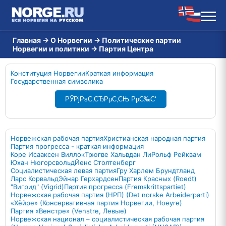
Главная
→
О Норвегии
→
Политические партии
Норвегии и политики
→
Партия Центра
Конституция Норвегии
Краткая информация
Государственная символика
РЎРјРѕС‚СЂРµС‚СЊ РµС‰С‘
Норвежская рабочая партия
Христианская народная партия
Партия прогресса - краткая информация
Коре Исааксен Виллок
Трюгве Хальвдан Ли
Рольф Рейквам
Юхан Нюгорсвольд
Йенс Столтенберг
Социалистическая левая партия
Гру Харлем Брундтланд
Ларс Корвальд
Эйнар Герхардсен
Партия Красных (Roedt)
"Вигрид" (Vigrid)
Партия прогресса (Fremskrittspartiet)
Норвежская рабочая партия (НРП) (Det norske Arbeiderparti)
«Хёйре» (Консервативная партия Норвегии, Hoeyre)
Партия «Венстре» (Venstre, Левые)
Норвежская национал – социалистическая рабочая партия