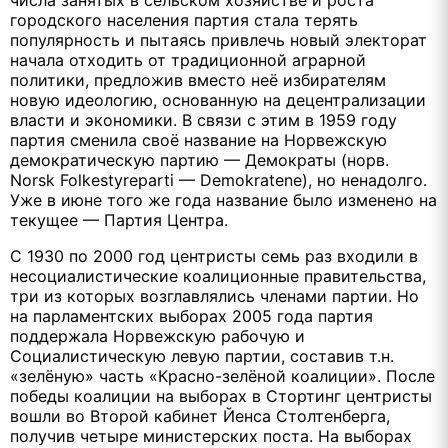
городского населения партия стала терять
популярность и пытаясь привлечь новый электорат
начала отходить от традиционной аграрной
политики, предложив вместо неё избирателям
новую идеологию, основанную на децентрализации
власти и экономики. В связи с этим в 1959 году
партия сменила своё название на Норвежскую
демократическую партию — Демократы (норв.
Norsk Folkestyreparti — Demokratene), но ненадолго.
Уже в июне того же года название было изменено на
текущее — Партия Центра.
С 1930 по 2000 год центристы семь раз входили в
несоциалистические коалиционные правительства,
три из которых возглавлялись членами партии. Но
на парламентских выборах 2005 года партия
поддержала Норвежскую рабочую и
Социалистическую левую партии, составив т.н.
«зелёную» часть «Красно-зелёной коалиции». После
победы коалиции на выборах в Стортинг центристы
вошли во Второй кабинет Йенса Столтенберга,
получив четыре министерских поста. На выборах