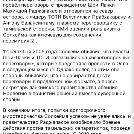
провёл переговоры с президентом Шри-Ланки
Махиндой Раджапаксе и отправился на север
острова, к лидеру ТОТИ Велупиллаи Прабхакарану и
Антону Балансингаму, главному переговорщику с
тамильской стороны. СМИ оценили роль визита
Солхейма как ключевую для сохранения
перемирия[2].
12 сентября 2006 года Солхейм объявил, что власти
Шри-Ланки и ТОТИ согласились на «безоговорочные
переговоры», которые предстояло провести в Осло
в следующем месяце. Однако вслед за этим обе
стороны объявили, что не собираются вести
переговоры в предложенном формате, а пресс-
секретарь ланкийского правительства обвинил
Норвегию в принятии решений вместо суверенной
страны.
В конечном итоге, попытки долгосрочного
миротворчества Солхейма успехом не увенчались, и
правительство Раджапаксе возобновило боевые
действия против тамильских сепаратистов, проведя
Четвёртую Иламскую войну. С 2010 года