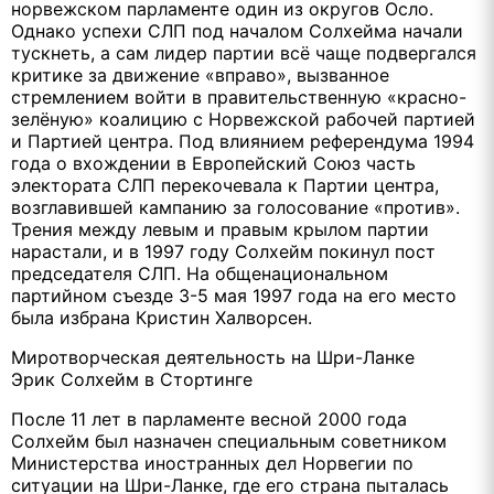
норвежском парламенте один из округов Осло.
Однако успехи СЛП под началом Солхейма начали
тускнеть, а сам лидер партии всё чаще подвергался
критике за движение «вправо», вызванное
стремлением войти в правительственную «красно-
зелёную» коалицию с Норвежской рабочей партией
и Партией центра. Под влиянием референдума 1994
года о вхождении в Европейский Союз часть
электората СЛП перекочевала к Партии центра,
возглавившей кампанию за голосование «против».
Трения между левым и правым крылом партии
нарастали, и в 1997 году Солхейм покинул пост
председателя СЛП. На общенациональном
партийном съезде 3-5 мая 1997 года на его место
была избрана Кристин Халворсен.
Миротворческая деятельность на Шри-Ланке
Эрик Солхейм в Стортинге
После 11 лет в парламенте весной 2000 года
Солхейм был назначен специальным советником
Министерства иностранных дел Норвегии по
ситуации на Шри-Ланке, где его страна пыталась