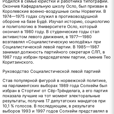
Родился в семье юристки и работника типографии.
Окончив Кафедральную школу Осло, был призван в
Королевские военно-воздушные силы Норвегии. В
1974—1975 годах служил в противовоздушной
обороне на базе Будё. Изучал историю, социологию
и политологию в Университете Осло, который
окончил в 1980 году. В студенческие годы стал
активистом левого движения, в 1977—1980
возглавлял «Социалистическую молодёжь» при
Социалистической левой партии. В 1985—1987
занимал должность партийного секретаря СЛП, в
1987 году избран председателем партии, сменив Тео
Коритзинского.
Руководство Социалистической левой партией
Став популярной фигурой в норвежской политике,
на парламентских выборах 1989 года Солхейм был
избран в Стортинг от Сёр-Трёнделага, а его партия
показала лучшие на тот момент электоральные
результаты, получив 17 депутатских мандатов при
10,1 % голосов. В последующем, в результате
выборов 1993 и 1997 годов Солхейм представлял в