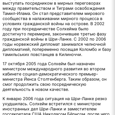
выступать посредником в мирных переговорах
между правительством и Тиграми освобождения
Тамил-Илама. Он стал представителем мирового
сообщества в налаживании мирного процесса в
условиях гражданской войны на острове. В 2002
году при посредничестве Солхейма было
достигнуто перемирие, закончившее третью фазу
гражданской войны в Шри-Ланке. С 2002 по 2006
годы норвежский дипломат занимался челночной
дипломатией, попеременно посещая Коломбо и базу
тамильських повстанцев в Килиноччи.
17 октября 2005 года Солхейм был назначен
министром международного развития во втором
кабинете социал-демократического премьер-
министра Йенса Столтенберга. Таким образом, он
смог продолжить свою посредническую
деятельность в новом качестве.
К январю 2006 года ситуация на Шри-Ланке резко
ухудшилась. Солхейм встретился с министром
иностранных дел Шри-Ланки и заместителем
госсекретаря США Николасом Бёрнсом, после чего