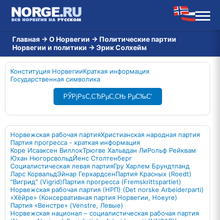
Главная
→
О Норвегии
→
Политические партии
Норвегии и политики
→
Эрик Солхейм
Конституция Норвегии
Краткая информация
Государственная символика
РЎРјРѕС‚СЂРµС‚СЊ РµС‰С‘
Норвежская рабочая партия
Христианская народная партия
Партия прогресса - краткая информация
Коре Исааксен Виллок
Трюгве Хальвдан Ли
Рольф Рейквам
Юхан Нюгорсвольд
Йенс Столтенберг
Социалистическая левая партия
Гру Харлем Брундтланд
Ларс Корвальд
Эйнар Герхардсен
Партия Красных (Roedt)
"Вигрид" (Vigrid)
Партия прогресса (Fremskrittspartiet)
Норвежская рабочая партия (НРП) (Det norske Arbeiderparti)
«Хёйре» (Консервативная партия Норвегии, Hoeyre)
Партия «Венстре» (Venstre, Левые)
Норвежская национал – социалистическая рабочая партия