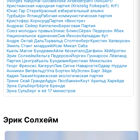
(Norges Nasjonal-Socialistiske Arbeiderparti (NNSAP))
Христианская народная партия (Kristelig Folkeparti, KrF)
Юнас Гар Стере
Красный избирательный альянс
Турбьёрн Ягланд
Рабочая коммунистическая партия
Кристофер Хорнсруд
Партия «Венстре»
Андреас Сейер Каппелен
Береговая Партия
Союз молодых правых
Элиас Бликс
Сёрен Педерсен Ябек
Национальное единение
Сив Йенсен
Хальвдан Кут
Андре Октай Даль
Торвальд Столтенберг
Кристин Халворсен
Эмиль Станг младший
Исак Микал Саба
Кьель Магне Бундевик
Айли Кескитало
Дагфинн Хёйбротен
Эрик Солхейм
Хельга Педерсен
Йорген Гуннарсон Лёвланд
Партия Центра
Кьель Бундевик
Кристиан Микельсен
Георг Френсис Хагеруп
Лив Сигне Наварсете
Одвар Нурдли
Анникен Витфельдт
Ула Бортен Му
Эспен Барт Эйде
Хадия Тажик
Норвежская экологическая партия
Трине Скай Гранде
Аудун Люсбаккен
Кнут Арильд Харейде
Эрна Сульберг
Бёрге Бренде
Эрна Сульберг и её 17 министров
Эрик Солхейм