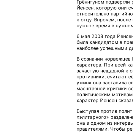
Грённтуном подвергли 
Йенсен, которую они сч
относительно партийно
к отцу. Впрочем, посл
нужное время в нужном
6 мая 2008 года Йенсен
была кандидатом в пре
наиболее успешными дл
В сознании норвежцев 
характера. При всей к
зачастую нещадной к о
противники, считают е
ужин» она заставила с
масштабной критики со
политическим мотивам.
характер Йенсен сказал
Выступая против поли
«элитарного» разделени
она в одном из интервь
правителями. Чтобы ре