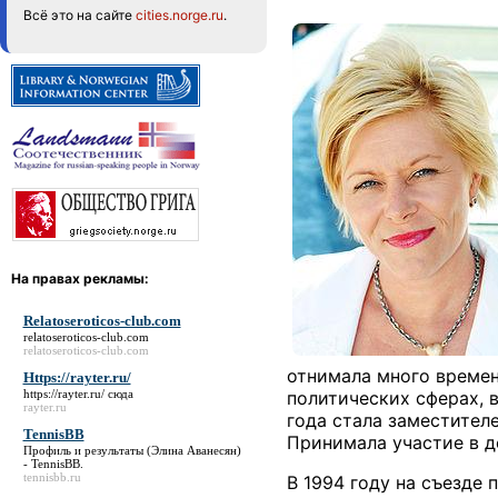
Всё это на сайте
cities.norge.ru
.
На правах рекламы:
Relatoseroticos-club.com
relatoseroticos-club.com
relatoseroticos-club.com
отнимала много времен
Https://rayter.ru/
https://rayter.ru/
сюда
политических сферах, 
rayter.ru
года стала заместител
TennisBB
Принимала участие в д
Профиль и результаты (Элина Аванесян)
-
TennisBB
.
tennisbb.ru
В 1994 году на съезде