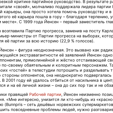
резкой критике партийное руководство. В результате 
итали «своей», молчаливо поддержала лидера партии Ка
й карьеры, она просто хотела помочь руководству и в 
е этого её карьера пошла в гору – благодаря терпению
 месте». С 1999 года Йенсен – первый заместитель гла
 возглавила Партию прогресса, заменив на посту Карла
мьер-министры от Партии прогресса на выборах, котор
я её партии за всю историю (22,9 % голосов).
Йенсен – фигура неоднозначная. Это вызвано как радик
ажущейся экстравагантности её заявлений Йенсен одно
ппонентам, прямолинейной и жёстко отстаивающей сво
ё по-своему обаятельным и колоритным персонажем. Т
воих «гостей» в телестудии потрошить и разделывать т
 стороны оппонентов, она неоднократно подвергалась 
 В 2001 году ей удалось отбиться от насильника в цен
ся и на её личной жизни – она до сих пор так и не об
тики правящей
Рабочей партии
, Йенсен неизменно пози
я. «Мне интересно, унизится ли кто-нибудь из «красно
ю (
Bunnpris
– сеть дешёвых норвежских супермаркетов)
шить повседневные проблемы людей, нужно разговарив