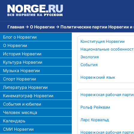
Главная
→
О Норвегии
→
Политические партии Норвегии и
Блог о Норвегии
Конституция Норвегии
О Норвегии
Национальные особенност
История Норвегии
Экология
Культура Норвегии
События
Музыка Норвегии
Норвежский язык
Спорт Норвегии
Литература Норвегии
Норвежская рабочая парти
Кинематограф Норвегии
События и юбилеи
Рольф Рейквам
Человек месяца
Ларс Корвальд
Календарь
СМИ Норвегии
Норвежская рабочая парти