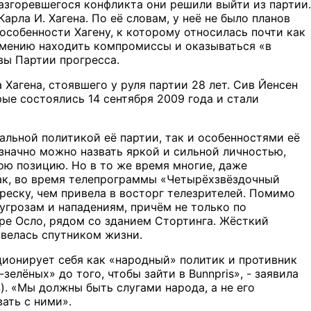
разгоревшегося конфликта они решили выйти из партии.
рла И. Хагена. По её словам, у неё не было планов
особенности Хагену, к которому относилась почти как
, умению находить компромиссы и оказываться «в
вы Партии прогресса.
 Хагена, стоявшего у руля партии 28 лет. Сив Йенсен
ые состоялись 14 сентября 2009 года и стали
альной политикой её партии, так и особенностями её
значно можно назвать яркой и сильной личностью,
ю позицию. Но в то же время многие, даже
ак, во время телепрограммы «Четырёхзвёздочный
реску, чем привела в восторг телезрителей. Помимо
угрозам и нападениям, причём не только по
тре Осло, рядом со зданием Стортинга. Жёсткий
завелась спутником жизни.
ционирует себя как «народный» политик и противник
-зелёных» до того, чтобы зайти в
Bunnpris
», - заявила
. «Мы должны быть слугами народа, а не его
ать с ними».