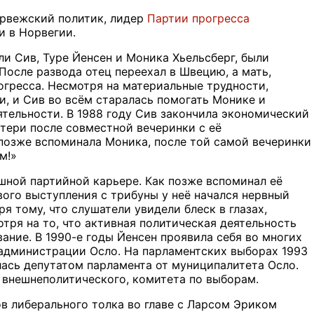
норвежский политик, лидер
Партии прогресса
и в Норвегии.
и Сив, Туре Йенсен и Моника Хьельсберг, были
 После развода отец переехал в Швецию, а мать,
огресса. Несмотря на материальные трудности,
, и Сив во всём старалась помогать Монике и
ятельности. В 1988 году Сив закончила экономический
атери после совместной вечеринки с её
позже вспоминала Моника, после той самой вечеринки
м!»
ешной партийной карьере. Как позже вспоминал её
вого выступления с трибуны у неё начался нервный
ря тому, что слушатели увидели блеск в глазах,
тря на то, что активная политическая деятельность
ание. В 1990-е годы Йенсен проявила себя во многих
администрации Осло. На парламентских выборах 1993
алась депутатом парламента от муниципалитета Осло.
 внешнеполитического, комитета по выборам.
ов либерального толка во главе с Ларсом Эриком