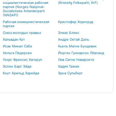
социалистическая рабочая
(Kristelig Folkeparti, KrF)
партия (Norges Nasjonal-
Socialistiske Arbeiderparti
(NNSAP))
Рабочая коммунистическая
Кристофер Хорнсруд
партия
Союз молодых правых
Элиас Бликс
Хальвдан Кут
Андре Октай Даль
Исак Микал Саба
Кьель Магне Бундевик
Хельга Педерсен
Йорген Гуннарсон Лёвланд
Георг Френсис Хагеруп
Лив Сигне Наварсете
Эспен Барт Эйде
Хадия Тажик
Кнут Арильд Харейде
Эрна Сульберг