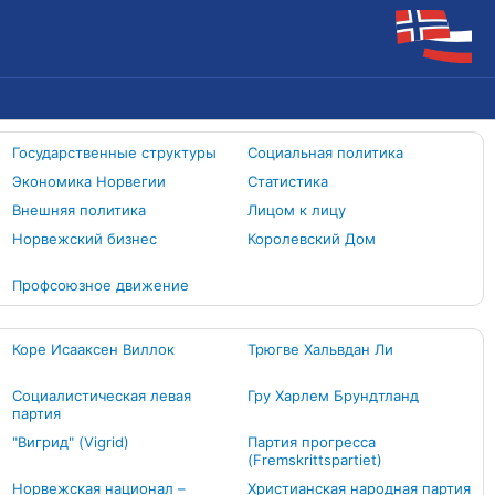
Государственные структуры
Социальная политика
Экономика Норвегии
Статистика
Внешняя политика
Лицом к лицу
Норвежский бизнес
Королевский Дом
Профсоюзное движение
Коре Исааксен Виллок
Трюгве Хальвдан Ли
Социалистическая левая
Гру Харлем Брундтланд
партия
"Вигрид" (Vigrid)
Партия прогресса
(Fremskrittspartiet)
Норвежская национал –
Христианская народная партия