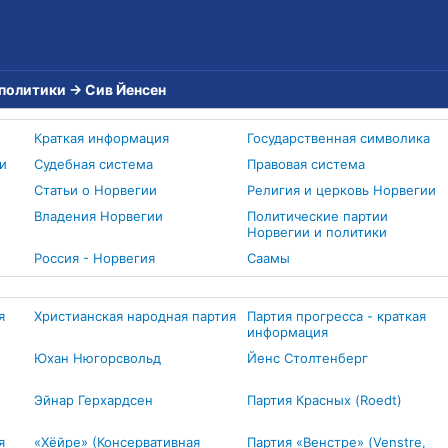
 политики
→
Сив Йенсен
Краткая информация
Государственная символика
и
Судебная система
Правовая система
Статьи о Норвегии
Религия и церковь Норвегии
Владения Норвегии
Политические партии
Норвегии и политики
Россия - Норвегия
Cаамы
я
Христианская народная партия
Партия прогресса - краткая
информация
Юхан Нюгорсвольд
Йенс Столтенберг
Эйнар Герхардсен
Партия Красных (Roedt)
я
«Хёйре» (Консервативная
Партия «Венстре» (Venstre,