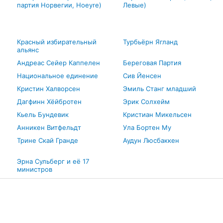
партия Норвегии, Hoeyre)
Левые)
Красный избирательный
Турбьёрн Ягланд
альянс
Андреас Сейер Каппелен
Береговая Партия
Национальное единение
Сив Йенсен
Кристин Халворсен
Эмиль Станг младший
Дагфинн Хёйбротен
Эрик Солхейм
Кьель Бундевик
Кристиан Микельсен
Анникен Витфельдт
Ула Бортен Му
Трине Скай Гранде
Аудун Люсбаккен
Эрна Сульберг и её 17
министров