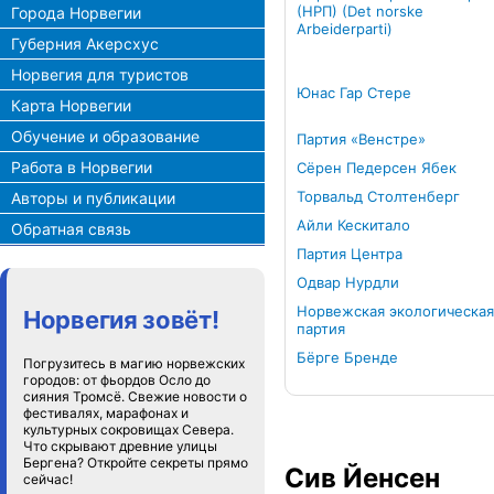
(НРП) (Det norske
Города Норвегии
Arbeiderparti)
Губерния Акерсхус
Норвегия для туристов
Юнас Гар Стере
Карта Норвегии
Обучение и образование
Партия «Венстре»
Работа в Норвегии
Сёрен Педерсен Ябек
Торвальд Столтенберг
Авторы и публикации
Айли Кескитало
Обратная связь
Партия Центра
Одвар Нурдли
Норвежская экологическая
Норвегия зовёт!
партия
Бёрге Бренде
Погрузитесь в магию норвежских
городов: от фьордов Осло до
сияния Тромсё. Свежие новости о
фестивалях, марафонах и
культурных сокровищах Севера.
Что скрывают древние улицы
Бергена? Откройте секреты прямо
Сив Йенсен
сейчас!