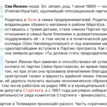
Сив Йенсен
(норв. Siv Jensen, род. 1 июня 1969) — 
(Fremskrittpartiet), крупнейшей оппозиционной парти
Родилась в
Осло
в семье предпринимателей. Родител
владельцами обувного магазина в районе Majorstua.
оставшись с тремя детьми, стала членом Партии пр
отношения в семье были близкими и доверительными
поддерживать её – в том числе и в политической де
колледж (
O
slo Handelsgymnasium) и под влиянием м
однопартийцами вступила в Партию прогресса. Как 
она заявила дочери: «Ты должна стать председателе
Талант Йенсен был замечен и способствовал её усп
коллега по партии Свенн Кристиансен, во время пер
тик, но при этом она произвела впечатление благода
ораторский талант и верность идейной линии. Несмо
и, ей удалось получить высшее экономическое образов
в том числе работала на радио
NRK
и в муниципальной 
ем депутата
Стортинга
, а с 1997 года регулярно избир
еятельности ряда комитетов Стортинга – финансового,
 партии в Телемарке произошёл раскол. Часть соратник