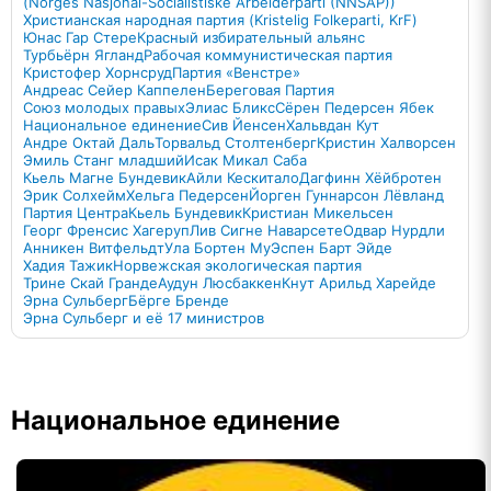
(Norges Nasjonal-Socialistiske Arbeiderparti (NNSAP))
Христианская народная партия (Kristelig Folkeparti, KrF)
Юнас Гар Стере
Красный избирательный альянс
Турбьёрн Ягланд
Рабочая коммунистическая партия
Кристофер Хорнсруд
Партия «Венстре»
Андреас Сейер Каппелен
Береговая Партия
Союз молодых правых
Элиас Бликс
Сёрен Педерсен Ябек
Национальное единение
Сив Йенсен
Хальвдан Кут
Андре Октай Даль
Торвальд Столтенберг
Кристин Халворсен
Эмиль Станг младший
Исак Микал Саба
Кьель Магне Бундевик
Айли Кескитало
Дагфинн Хёйбротен
Эрик Солхейм
Хельга Педерсен
Йорген Гуннарсон Лёвланд
Партия Центра
Кьель Бундевик
Кристиан Микельсен
Георг Френсис Хагеруп
Лив Сигне Наварсете
Одвар Нурдли
Анникен Витфельдт
Ула Бортен Му
Эспен Барт Эйде
Хадия Тажик
Норвежская экологическая партия
Трине Скай Гранде
Аудун Люсбаккен
Кнут Арильд Харейде
Эрна Сульберг
Бёрге Бренде
Эрна Сульберг и её 17 министров
Национальное единение