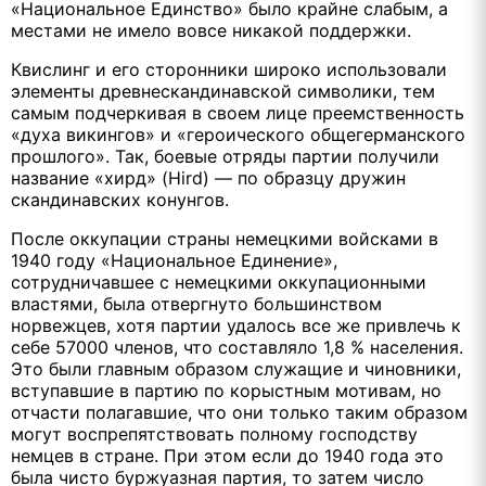
«Национальное Единство» было крайне слабым, а
местами не имело вовсе никакой поддержки.
Квислинг и его сторонники широко использовали
элементы древнескандинавской символики, тем
самым подчеркивая в своем лице преемственность
«духа викингов» и «героического общегерманского
прошлого». Так, боевые отряды партии получили
название «хирд» (Hird) — по образцу дружин
скандинавских конунгов.
После оккупации страны немецкими войсками в
1940 году «Национальное Единение»,
сотрудничавшее с немецкими оккупационными
властями, была отвергнуто большинством
норвежцев, хотя партии удалось все же привлечь к
себе 57000 членов, что составляло 1,8 % населения.
Это были главным образом служащие и чиновники,
вступавшие в партию по корыстным мотивам, но
отчасти полагавшие, что они только таким образом
могут воспрепятствовать полному господству
немцев в стране. При этом если до 1940 года это
была чисто буржуазная партия, то затем число