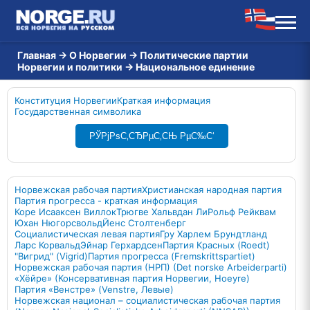
Главная
→
О Норвегии
→
Политические партии
Норвегии и политики
→
Национальное единение
Конституция Норвегии
Краткая информация
Государственная символика
РЎРјРѕС‚СЂРµС‚СЊ РµС‰С‘
Норвежская рабочая партия
Христианская народная партия
Партия прогресса - краткая информация
Коре Исааксен Виллок
Трюгве Хальвдан Ли
Рольф Рейквам
Юхан Нюгорсвольд
Йенс Столтенберг
Социалистическая левая партия
Гру Харлем Брундтланд
Ларс Корвальд
Эйнар Герхардсен
Партия Красных (Roedt)
"Вигрид" (Vigrid)
Партия прогресса (Fremskrittspartiet)
Норвежская рабочая партия (НРП) (Det norske Arbeiderparti)
«Хёйре» (Консервативная партия Норвегии, Hoeyre)
Партия «Венстре» (Venstre, Левые)
Норвежская национал – социалистическая рабочая партия