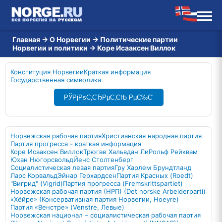
Главная
→
О Норвегии
→
Политические партии
Норвегии и политики
→
Коре Исааксен Виллок
Конституция Норвегии
Краткая информация
Государственная символика
РЎРјРѕС‚СЂРµС‚СЊ РµС‰С‘
Норвежская рабочая партия
Христианская народная партия
Партия прогресса - краткая информация
Коре Исааксен Виллок
Трюгве Хальвдан Ли
Рольф Рейквам
Юхан Нюгорсвольд
Йенс Столтенберг
Социалистическая левая партия
Гру Харлем Брундтланд
Ларс Корвальд
Эйнар Герхардсен
Партия Красных (Roedt)
"Вигрид" (Vigrid)
Партия прогресса (Fremskrittspartiet)
Норвежская рабочая партия (НРП) (Det norske Arbeiderparti)
«Хёйре» (Консервативная партия Норвегии, Hoeyre)
Партия «Венстре» (Venstre, Левые)
Норвежская национал – социалистическая рабочая партия