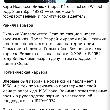
Коре Исааксен Виллок (норв. Kåre Isaachsen Willoch,
род. 3 октября 1928) — норвежский
государственный и политический деятель.
Ранняя карьера
Окончил Университета Осло по специальности
«экономика». После Второй мировой войны служил
в составе норвежского отряда на территории
Германии в Шлезвиг-Гольштейне. Вся политическая
карьера Виллока связана с партией Хёйре. В 1952
году Виллок был избран депутатом городского
совета Осло.
Политическая карьера
Впервые был избран в норвежский парламент в
1958, и с тех пор неизменно подтверждал свой
мандат вплоть до 1989 года. Занимал ответственные
посты в руководстве партии, в частности, её
председатель в 1970—1974.
Два раза занимал пост министра торговли