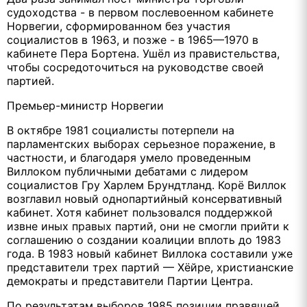
судоходства - в первом послевоенном кабинете
Норвегии, сформированном без участия
социалистов в 1963, и позже - в 1965—1970 в
кабинете Пера Бортена. Ушёл из правистельства,
чтобы сосредоточиться на руководстве своей
партией.
Премьер-министр Норвегии
В октябре 1981 социалисты потерпели на
парламентских выборах серьезное поражение, в
частности, и благодаря умело проведенным
Виллоком публичными дебатами с лидером
социалистов Гру Харлем Брундтланд. Корё Виллок
возглавил новый однопартийный консервативный
кабинет. Хотя кабинет пользовался поддержкой
извне иных правых партий, они не смогли прийти к
соглашению о создании коалиции вплоть до 1983
года. В 1983 новый кабинет Виллока составили уже
представители трех партий — Хёйре, христианские
демократы и представители Партии Центра.
По результатам выборов 1985 позиции правящей