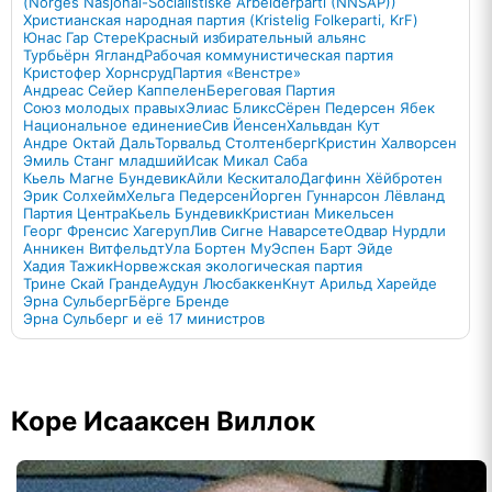
(Norges Nasjonal-Socialistiske Arbeiderparti (NNSAP))
Христианская народная партия (Kristelig Folkeparti, KrF)
Юнас Гар Стере
Красный избирательный альянс
Турбьёрн Ягланд
Рабочая коммунистическая партия
Кристофер Хорнсруд
Партия «Венстре»
Андреас Сейер Каппелен
Береговая Партия
Союз молодых правых
Элиас Бликс
Сёрен Педерсен Ябек
Национальное единение
Сив Йенсен
Хальвдан Кут
Андре Октай Даль
Торвальд Столтенберг
Кристин Халворсен
Эмиль Станг младший
Исак Микал Саба
Кьель Магне Бундевик
Айли Кескитало
Дагфинн Хёйбротен
Эрик Солхейм
Хельга Педерсен
Йорген Гуннарсон Лёвланд
Партия Центра
Кьель Бундевик
Кристиан Микельсен
Георг Френсис Хагеруп
Лив Сигне Наварсете
Одвар Нурдли
Анникен Витфельдт
Ула Бортен Му
Эспен Барт Эйде
Хадия Тажик
Норвежская экологическая партия
Трине Скай Гранде
Аудун Люсбаккен
Кнут Арильд Харейде
Эрна Сульберг
Бёрге Бренде
Эрна Сульберг и её 17 министров
Коре Исааксен Виллок