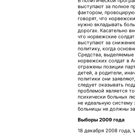
В политической програ
выступают за полное п
фактором, провоцирующ
говорят, что норвежск
нужно вкладывать боль
дорогах. Касательно в
что норвежские солдат
выступают за снижение
политику, когда основ
Средства, выделяемые 
норвежских солдат в А
отражены позиции парт
детей, а родители, ин
политики они заявляют
следует оказывать под
проблемой является то
психически больных лю
не идеальную систему 
больницы не должны за
Выборы 2009 года
18 декабря 2008 года,