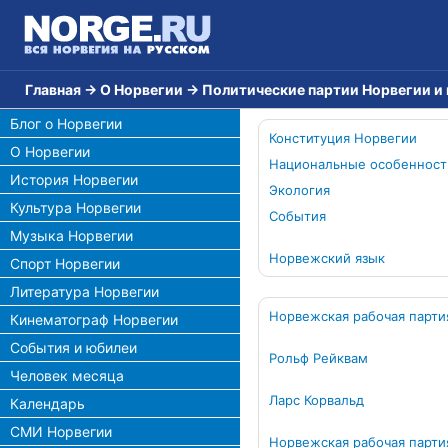
Главная
→
О Норвегии
→
Политические партии Норвегии и
Блог о Норвегии
Конституция Норвегии
О Норвегии
Национальные особенност
История Норвегии
Экология
Культура Норвегии
События
Музыка Норвегии
Норвежский язык
Спорт Норвегии
Литература Норвегии
Норвежская рабочая парти
Кинематограф Норвегии
События и юбилеи
Рольф Рейквам
Человек месяца
Ларс Корвальд
Календарь
СМИ Норвегии
Норвежская рабочая парти