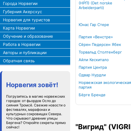
(НРП) (Det norske
Города Норвегии
Arbeiderparti)
Губерния Акерсхус
Норвегия для туристов
Юнас Гар Стере
Карта Норвегии
Обучение и образование
Партия «Венстре»
Работа в Норвегии
Сёрен Педерсен Ябек
Торвальд Столтенберг
Авторы и публикации
Айли Кескитало
Обратная связь
Партия Центра
Одвар Нурдли
Норвежская экологическая
Норвегия зовёт!
партия
Бёрге Бренде
Погрузитесь в магию норвежских
городов: от фьордов Осло до
сияния Тромсё. Свежие новости о
фестивалях, марафонах и
культурных сокровищах Севера.
Что скрывают древние улицы
Бергена? Откройте секреты прямо
"Вигрид" (VIGRI
сейчас!