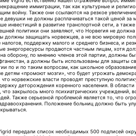
мме Vigrid естественно нашел отражение вопрос имми
рекращение иммиграции, так как культурные и религио
им войну. Также они ссылаются на резкое увеличени
ие девушки не должны расплачиваться такой ценой за м
ше инвестиций в развитие транспортной сети, а также
нешней политики они заявляют, что Норвегия не должна
ы должны защищать норвежцев, а не всю мировую поли
 налогов, поддержку малого и среднего бизнеса, и р
ные энергоресурсы продаются частным лицам, хотя до
на оборону, по мнению членов этой партии, должны быт
фганистан, а должны быть использованы для защиты св
ии по и по таким вопросам, как школьное образование,
аче детям «промоют мозги», что будет угрожать демок
, что норвежские власти проводят преступную политик
держку деторождения коренного населения. В области 
, что закрылось много психиатрических учреждений, в
дей. Также серьезной проблемой является то, что огр
здравоохранения. Положение больниц должно быть улу
крываться.
 Vigrid передали список необходимых 500 подписей окр