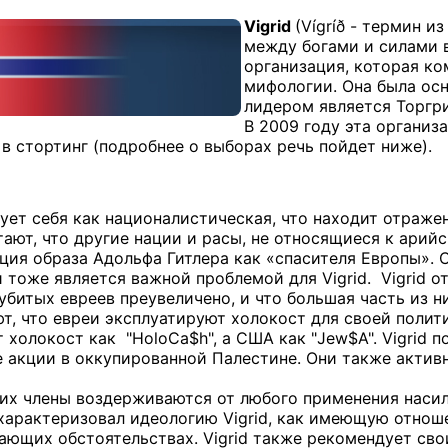
Vigrid
(Vígríð - термин 
между богами и силами в
организация, которая ко
мифологии. Она была осн
лидером является Торгри
В 2009 году эта организ
 в стортинг (подробнее о выборах речь пойдет ниже).
ует себя как националистическая, что находит отражен
тают, что другие нации и расы, не относящиеся к ари
ция образа Адольфа Гитлера как «спасителя Европы».
тоже является важной проблемой для Vigrid. Vigrid о
убитых евреев преувеличено, и что большая часть из н
т, что евреи эксплуатируют холокост для своей полит
 холокост как "HoloCa$h", а США как "Jew$A". Vigrid 
 акции в оккупированной Палестине. Они также активн
о их члены воздерживаются от любого применения насил
арактеризовал идеологию Vigrid, как имеющую отношен
чающих обстоятельствах. Vigrid также рекомендует св