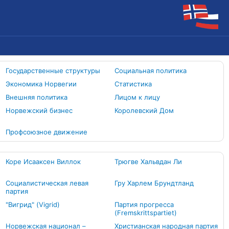
Государственные структуры
Социальная политика
Экономика Норвегии
Статистика
Внешняя политика
Лицом к лицу
Норвежский бизнес
Королевский Дом
Профсоюзное движение
Коре Исааксен Виллок
Трюгве Хальвдан Ли
Социалистическая левая
Гру Харлем Брундтланд
партия
"Вигрид" (Vigrid)
Партия прогресса
(Fremskrittspartiet)
Норвежская национал –
Христианская народная партия