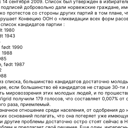
 14 сентября 2009. Список был утвержден в избирател
 подписей добровольно дали норвежские граждане, им
ко протестов со стороны других партий в том плане, чт
нарушает Конвецию ООН о «ликвидации всех форм расо
 список кандидатов партии :
dt 1980
dt 1943
5
 født 1990
t 1988
985
, født 1987
2
988
з списка, большинство кандидатов достаточно молоды, 
ее, если большинство её кандидатов не старше 30-ти 
ть мировоззрения этих молодых людей, и по прошеств
Vigrid получили 179 голосов, что составляет 0,007% о
ого раза, приемлемый.
означное отношение среди населения, от одобрения до 
аких оснований полагать, что она потеряет уже имеющ
 другие проблемы достаточно остро стоят сейчас в Нор
блем и предлагает своё решение. Еще один интересный 