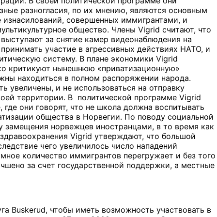
грации. В своей политической программе они
зные разногласия, по их мнению, являются основным
е изнасилований, совершенных иммигрантами, и
ультикультурное общество. Члены Vigrid считают, что
 выступают за снятие камер видеонаблюдения на
 принимать участие в агрессивных действиях НАТО, и
тическую систему. В плане экономики Vigrid
езко критикуют нынешнюю «приватизационную»
лжны находиться в полном распоряжении народа.
ь увеличены, и не использоваться на отправку
оей территории. В политической программе Vigrid
 где они говорят, что не школа должна воспитывать
ратизации общества в Норвегии. По поводу социальной
у замещения норвежцев иностранцами, в то время как
здравоохранения Vigrid утверждают, что большой
следствие чего увеличилось число нападений
омное количество иммигрантов перегружает и без того
чшено за счет государственной поддержки, а местные
уга Buskerud, чтобы иметь возможность участвовать в