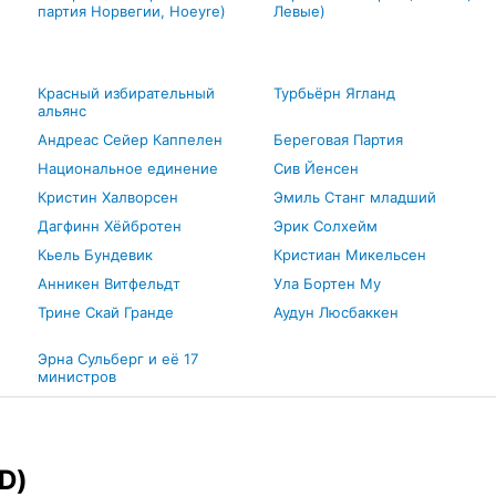
партия Норвегии, Hoeyre)
Левые)
Красный избирательный
Турбьёрн Ягланд
альянс
Андреас Сейер Каппелен
Береговая Партия
Национальное единение
Сив Йенсен
Кристин Халворсен
Эмиль Станг младший
Дагфинн Хёйбротен
Эрик Солхейм
Кьель Бундевик
Кристиан Микельсен
Анникен Витфельдт
Ула Бортен Му
Трине Скай Гранде
Аудун Люсбаккен
Эрна Сульберг и её 17
министров
D)