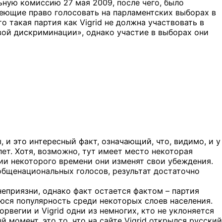
ьную комиссию 27 мая 2009, после чего, было
еющие право голосовать на парламентских выборах в
о такая партия как Vigrid не должна участвовать в
вой дискриминации», однако участие в выборах они
и это интересный факт, означающий, что, видимо, и у
лет. Хотя, возможно, тут имеет место некоторая
ии некоторого времени они изменят свои убеждения.
т общенациональных голосов, результат достаточно
неприязни, однако факт остается фактом – партия
уюся популярность среди некоторых слоев населения.
вегии и Vigrid одни из немногих, кто не уклоняется
момент, это то, что на сайте Vigrid открылся русский