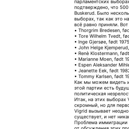
парламентских выборах
подтверждено, что 500
Buskerud. Было несколь
выборах, так как это 
всё равно приняли. Вот
• Thorgrim Bredesen, fø
• Tore Wilhelm Tvedt, fø
• Inge Gjersøe, født 197
• John Helge Kjemperud,
• Renè Klostermann, fød
• Marianne Moen, født 1
• Espen Aleksander Mihle
• Jeanette Eek, født 198
• Tommy Karlsen, født 1
Как мы можем видеть и
этой партии есть будущ
политическая незрелос
Итак, на этих выборах 
скромный, но для перв
Vigrid вызывает неодн
существует, и нет ник
Проблема иммиграции и
от обсуждения этих про