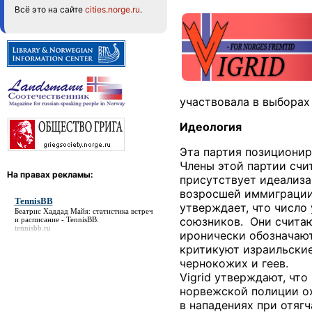
Всё это на сайте
cities.norge.ru
.
участвовала в выборах
Идеология
Эта партия позиционир
Члены этой партии счи
На правах рекламы:
присутствует идеализа
возросшей иммиграции 
TennisBB
утверждает, что число 
Беатрис Хаддад Майя: статистика встреч
союзников. Они считаю
и расписание -
TennisBB
.
tennisbb.ru
иронически обозначают
критикуют израильские
чернокожих и геев.
Vigrid утверждают, чт
норвежской полиции ох
в нападениях при отяг