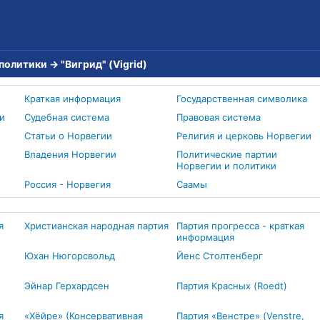
 политики
→
"Вигрид" (Vigrid)
Краткая информация
Государственная символика
и
Судебная система
Правовая система
Статьи о Норвегии
Религия и церковь Норвегии
Владения Норвегии
Политические партии
Норвегии и политики
Россия - Норвегия
Cаамы
я
Христианская народная партия
Партия прогресса - краткая
информация
Юхан Нюгорсвольд
Йенс Столтенберг
Эйнар Герхардсен
Партия Красных (Roedt)
я
«Хёйре» (Консервативная
Партия «Венстре» (Venstre,