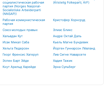
социалистическая рабочая
(Kristelig Folkeparti, KrF)
партия (Norges Nasjonal-
Socialistiske Arbeiderparti
(NNSAP))
Рабочая коммунистическая
Кристофер Хорнсруд
партия
Союз молодых правых
Элиас Бликс
Хальвдан Кут
Андре Октай Даль
Исак Микал Саба
Кьель Магне Бундевик
Хельга Педерсен
Йорген Гуннарсон Лёвланд
Георг Френсис Хагеруп
Лив Сигне Наварсете
Эспен Барт Эйде
Хадия Тажик
Кнут Арильд Харейде
Эрна Сульберг