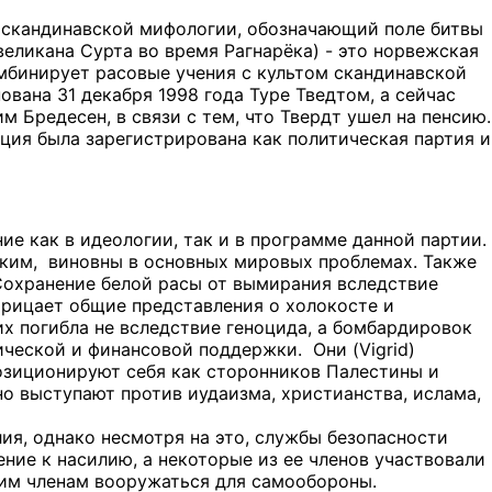
из скандинавской мифологии, обозначающий поле битвы
еликана Сурта во время Рагнарёка) - это норвежская
мбинирует расовые учения с культом скандинавской
ована 31 декабря 1998 года Туре Тведтом, а сейчас
м Бредесен, в связи с тем, что Твердт ушел на пенсию.
ация была зарегистрирована как политическая партия и
ие как в идеологии, так и в программе данной партии.
йским, виновны в основных мировых проблемах. Также
 Сохранение белой расы от вымирания вследствие
трицает общие представления о холокосте и
их погибла не вследствие геноцида, а бомбардировок
ической и финансовой поддержки. Они (Vigrid)
позиционируют себя как сторонников Палестины и
о выступают против иудаизма, христианства, ислама,
ия, однако несмотря на это, службы безопасности
ие к насилию, а некоторые из ее членов участвовали
оим членам вооружаться для самообороны.