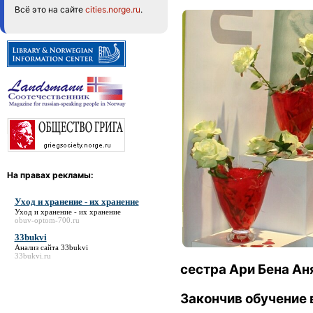
Всё это на сайте
cities.norge.ru
.
На правах рекламы:
Уход и хранение - их хранение
Уход и хранение - их хранение
obuv-optom-700.ru
33bukvi
Анализ сайта
33bukvi
33bukvi.ru
сестра Ари Бена Ан
Закончив обучение в