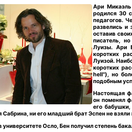
Ари Микаэль
родился 30 с
педагогов. Ч
развелись и 
оставив свои
писатель, н
Луизы. Ари 
коротких ра
Луизой. Наиб
коротких рас
hell"), но б
подобным усп
Настоящая фа
он поменял ф
его бабушки,
я Сабрина, ни его младший брат Эспен не взяли
 университете Осло, Бен получил степень бака