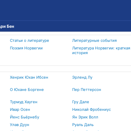
ри Бен
Статьи о литературе
Литературные события
Поэзия Норвегии
Литература Норвегии: краткая
история
Хенрик Юхан Ибсен
Эрленд Лу
О Юхане Боргене
Пер Петтерсон
Турмуд Хауген
Гру Дале
Ивар Осен
Николай Фробениус
Йенс Бьёрнебу
Ян Эрик Волл
Улав Дуун
Руаль Даль