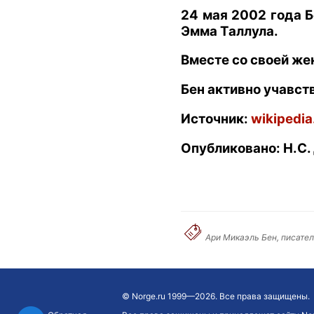
24 мая 2002 года Б
Эмма Таллула.
Вместе со своей жен
Бен активно учавств
Источник:
wikipedia
Опубликовано: Н.С.
Ари Микаэль Бен, писател
©
Norge.ru
1999—2026. Все права защищены.