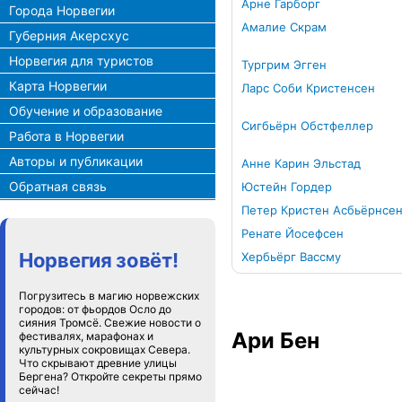
Арне Гарборг
Города Норвегии
Амалие Скрам
Губерния Акерсхус
Норвегия для туристов
Тургрим Эгген
Карта Норвегии
Ларс Соби Кристенсен
Обучение и образование
Сигбьёрн Обстфеллер
Работа в Норвегии
Авторы и публикации
Анне Карин Эльстад
Обратная связь
Юстейн Гордер
Петер Кристен Асбьёрнсе
Ренате Йосефсен
Норвегия зовёт!
Хербьёрг Вассму
Погрузитесь в магию норвежских
городов: от фьордов Осло до
сияния Тромсё. Свежие новости о
Ари Бен
фестивалях, марафонах и
культурных сокровищах Севера.
Что скрывают древние улицы
Бергена? Откройте секреты прямо
сейчас!