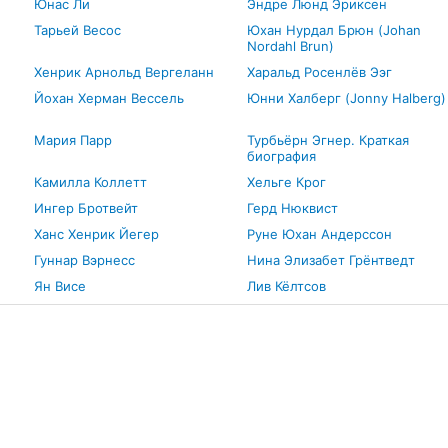
Юнас Ли
Эндре Люнд Эриксен
Тарьей Весос
Юхан Нурдал Брюн (Johan
Nordahl Brun)
Хенрик Арнольд Вергеланн
Харальд Росенлёв Ээг
Йохан Херман Вессель
Юнни Халберг (Jonny Halberg)
Мария Парр
Турбьёрн Эгнер. Краткая
биография
Камилла Коллетт
Хельге Крог
Ингер Бротвейт
Герд Нюквист
н
Ханс Хенрик Йегер
Руне Юхан Андерссон
Гуннар Вэрнесс
Нина Элизабет Грёнтведт
Ян Висе
Лив Кёлтсов