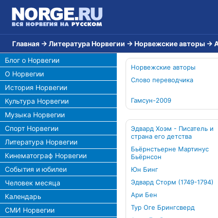
Главная
→
Литература Норвегии
→
Норвежские авторы
→
А
Блог о Норвегии
Норвежские авторы
О Норвегии
Слово переводчика
История Норвегии
Гамсун-2009
Культура Норвегии
Музыка Норвегии
Спорт Норвегии
Эдвард Хоэм - Писатель и
страна его детства
Литература Норвегии
Бьёрнстьерне Мартинус
Кинематограф Норвегии
Бьёрнсон
События и юбилеи
Юн Бинг
Эдвард Сторм (1749-1794)
Человек месяца
Ари Бен
Календарь
Тур Оге Брингсверд
СМИ Норвегии