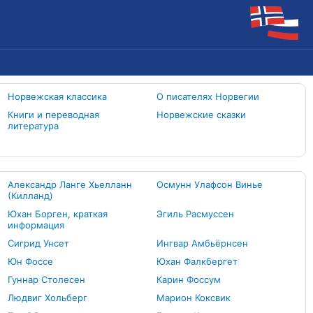
Норвежская классика
О писателях Норвегии
Книги и переводная
Норвежские сказки
литература
Александр Ланге Хьелланн
Осмунн Улафсон Винье
(Килланд)
Юхан Борген, краткая
Эгиль Расмуссен
информация
Сигрид Унсет
Ингвар Амбьёрнсен
Юн Фоссе
Юхан Фалкбергет
Гуннар Столесен
Карин Фоссум
Людвиг Хольберг
Марион Коксвик