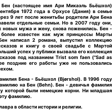
 Бен (настоящее имя Ари Микаэль Бьёшхол)
ентября 1972 года в Орхусе (Дания) в семье
ерез 9 лет после женитьбы родители Ари Бена
завели отдельные семьи. Но в 2007 году они,
х новых мужа и жену, снова поженились. Бен -
о более известен как муж принцессы Марты
Бен написал 2 романа, выпустил коллекцию
ссказов и книгу о своей свадьбе с Мартой
ольший успех у публики вызвала его коллекция
сказов под названием Trist som faen ("Sad as
олее поздние его работы уже не пользовались
ехом.
милия Бена - Бьёшхол (Bjørshol). В 1996 году
амилию на Бен (Behn). Бен - девичья фамилия
 у которой были немецкие корни. Ни младшая
 эту фамилию.
лавра в области истории и религии.