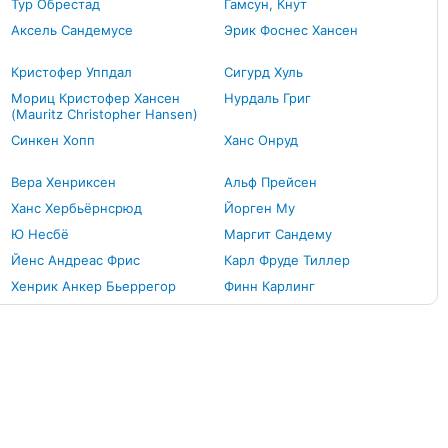
Тур Обрестад
Гамсун, Кнут
Аксель Сандемусе
Эрик Фоснес Хансен
Кристофер Уппдал
Сигурд Хуль
Мориц Кристофер Хансен
Нурдаль Григ
(Mauritz Christopher Hansen)
Синкен Хопп
Ханс Онруд
Вера Хенриксен
Альф Прейсен
Ханс Хербьёрнсрюд
Йорген Му
Ю Несбё
Маргит Сандему
Йенс Андреас Фрис
Карл Фруде Тиллер
Хенрик Анкер Бьеррегор
Финн Карлинг