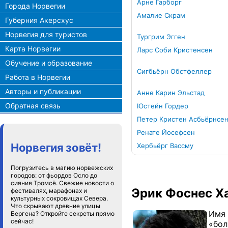
Арне Гарборг
Города Норвегии
Амалие Скрам
Губерния Акерсхус
Норвегия для туристов
Тургрим Эгген
Карта Норвегии
Ларс Соби Кристенсен
Обучение и образование
Сигбьёрн Обстфеллер
Работа в Норвегии
Авторы и публикации
Анне Карин Эльстад
Обратная связь
Юстейн Гордер
Петер Кристен Асбьёрнсе
Ренате Йосефсен
Норвегия зовёт!
Хербьёрг Вассму
Погрузитесь в магию норвежских
городов: от фьордов Осло до
сияния Тромсё. Свежие новости о
Эрик Фоснес Х
фестивалях, марафонах и
культурных сокровищах Севера.
Что скрывают древние улицы
Имя 
Бергена? Откройте секреты прямо
сейчас!
«бол