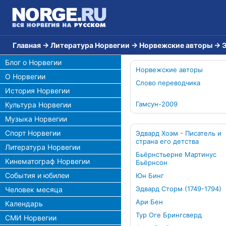
Главная
→
Литература Норвегии
→
Норвежские авторы
→
Блог о Норвегии
Норвежские авторы
О Норвегии
Слово переводчика
История Норвегии
Гамсун-2009
Культура Норвегии
Музыка Норвегии
Спорт Норвегии
Эдвард Хоэм - Писатель и
страна его детства
Литература Норвегии
Бьёрнстьерне Мартинус
Кинематограф Норвегии
Бьёрнсон
События и юбилеи
Юн Бинг
Эдвард Сторм (1749-1794)
Человек месяца
Ари Бен
Календарь
Тур Оге Брингсверд
СМИ Норвегии