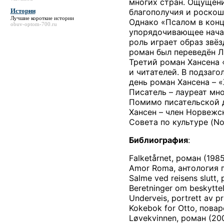
многих стран. Ощущени
Истории
благополучия и роскош
Лучшие короткие
истории
Однако «Псалом в конце
obuv-optom-700.ru
упорядочивающее нача
роль играет образ звёз
роман был переведён Л
Третий роман Хансена «
и читателей. В подзаго
день роман Хансена – «
Писатель – лауреат мног
Помимо писательской д
Хансен – член Норвежск
Совета по культуре (Nor
Библиография
:
Falketårnet, роман (198
Amor Roma, антология п
Salme ved reisens slutt,
Beretninger om beskytte
Underveis, portrett av p
Kokebok for Otto, пова
Løvekvinnen, роман (20