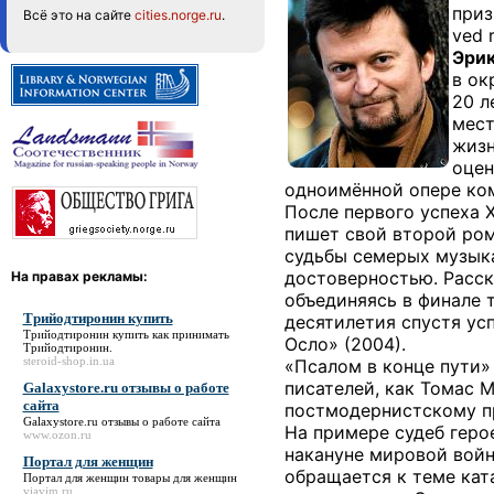
приз
Всё это на сайте
cities.norge.ru
.
ved 
Эрик
в ок
20 л
мест
жизн
оцен
одноимённой опере ком
После первого успеха 
пишет свой второй ром
судьбы семерых музыка
достоверностью. Расск
На правах рекламы:
объединяясь в финале 
Трийодтиронин купить
десятилетия спустя ус
Трийодтиронин купить
как принимать
Осло» (2004).
Трийодтиронин.
steroid-shop.in.ua
«Псалом в конце пути»
писателей, как Томас 
Galaxystore.ru отзывы о работе
сайта
постмодернистскому пр
Galaxystore.ru отзывы о работе сайта
На примере судеб геро
www.ozon.ru
накануне мировой войн
Портал для женщин
обращается к теме кат
Портал для женщин
товары для женщин
viavim.ru