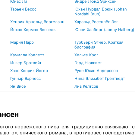
Юнас Ли
Эндре Люнд Эриксен
Тарьей Весос
Юхан Нурдал Брюн (Johan
Nordahl Brun)
Хенрик Арнольд Вергеланн
Харальд Росенлёв Ээг
Йохан Херман Вессель
Юнни Халберг (Jonny Halberg)
Мария Парр
Турбьёрн Эгнер. Краткая
биография
Камилла Коллетт
Хельге Крог
Ингер Бротвейт
Герд Нюквист
н
Ханс Хенрик Йегер
Руне Юхан Андерссон
Гуннар Вэрнесс
Нина Элизабет Грёнтведт
Ян Висе
Лив Кёлтсов
ансен
этого норвежского писателя традиционно связывают 
ьшого», эпического романа, в противовес господству