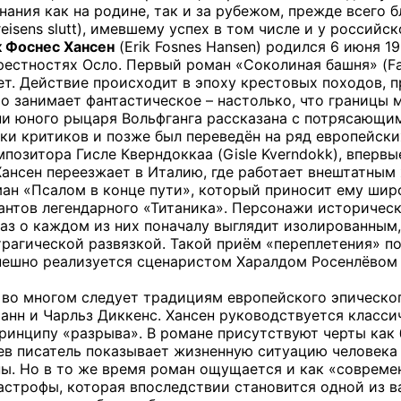
нания как на родине, так и за рубежом, прежде всего 
reisens slutt), имевшему успех в том числе и у российск
 Фоснес Хансен
(Erik Fosnes Hansen) родился 6 июня 1
рестностях Осло. Первый роман «Соколиная башня» (Fal
ет. Действие происходит в эпоху крестовых походов, 
о занимает фантастическое – настолько, что границы 
и юного рыцаря Вольфганга рассказана с потрясающи
ки критиков и позже был переведён на ряд европейски
позитора Гисле Кверндоккаа (Gisle Kverndokk), впервы
Хансен переезжает в Италию, где работает внештатным
ан «Псалом в конце пути», который приносит ему шир
нтов легендарного «Титаника». Персонажи историческ
аз о каждом из них поначалу выглядит изолированным,
трагической развязкой. Такой приём «переплетения» по
пешно реализуется сценаристом Харалдом Росенлёвом
 во многом следует традициям европейского эпическог
Манн и Чарльз Диккенс. Хансен руководствуется класси
инципу «разрыва». В романе присутствуют черты как б
ев писатель показывает жизненную ситуацию человека 
ы. Но в то же время роман ощущается и как «современ
астрофы, которая впоследствии становится одной из в