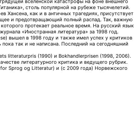
 грядущей вселенской катастрофы на фоне внешнего
таника», столь популярной на рубеже тысячелетий.
ев Хансена, как и в античных трагедиях, присутствует
щее и предотвращающий полный распад. Так, важную
е которого протекает реальное время. На русский язык
журнала «Иностранная литература» за 1998 год.
lse) вышел в 1998 году и также имел успех у критиков
ь пока так и не написана. Последний на сегодняшний
litteraturpris (1990) и Bokhandlerprisen (1998, 2006).
качестве литературного критика и ведущего рубрик.
r Sprog og Litteratur) и (с 2009 года) Норвежского