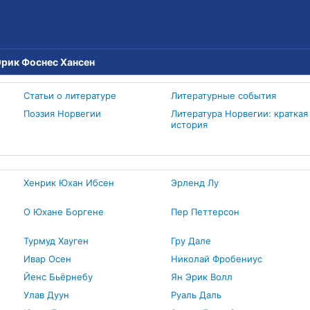
Эрик Фоснес Хансен
Статьи о литературе
Литературные события
Поэзия Норвегии
Литература Норвегии: краткая
история
Хенрик Юхан Ибсен
Эрленд Лу
О Юхане Боргене
Пер Петтерсон
Турмуд Хауген
Гру Дале
Ивар Осен
Николай Фробениус
Йенс Бьёрнебу
Ян Эрик Волл
Улав Дуун
Руаль Даль