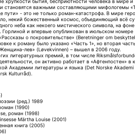
е хрупкости бытия, бесприютности человека в мире и
и становятся важными составляющими мифологемы «Ти
 пути» - это не только роман-катастрофа. В мире геро
ло, некий божественный космос, объединяющий всё су
дного неба как некоего мистического символа, на фон
. Горлиной и впервые опубликован в июльском номере 
Рассказы о покровительстве» (Beretninger om beskytte
ловке к роману было указано «Часть 1», но вторая част
Женщина-лев» (Løvekvinnen) – вышел в 2006 году.
их литературных премий, в том числе Riksmålsforbundets 
еятельности, он активно работает в «Афтенпостен» в 
ой Академии литературы и языка (Det Norske Akademi fo
sk Kulturråd).
5)
оэзии (ред.) 1989
 роман (1990)
lse, роман (1998)
rinsesse Märtha Louise (2001)
ренная книга (2005)
06)