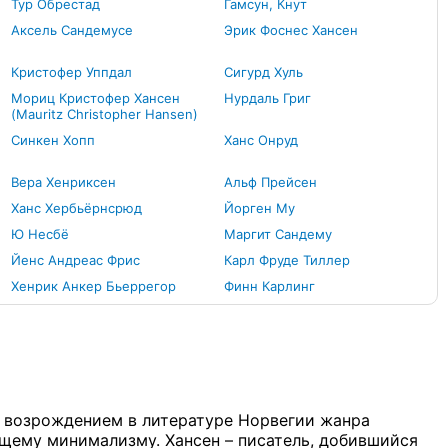
Тур Обрестад
Гамсун, Кнут
Аксель Сандемусе
Эрик Фоснес Хансен
Кристофер Уппдал
Сигурд Хуль
Мориц Кристофер Хансен
Нурдаль Григ
(Mauritz Christopher Hansen)
Синкен Хопп
Ханс Онруд
Вера Хенриксен
Альф Прейсен
Ханс Хербьёрнсрюд
Йорген Му
Ю Несбё
Маргит Сандему
Йенс Андреас Фрис
Карл Фруде Тиллер
Хенрик Анкер Бьеррегор
Финн Карлинг
с возрождением в литературе Норвегии жанра
ющему минимализму. Хансен – писатель, добившийся