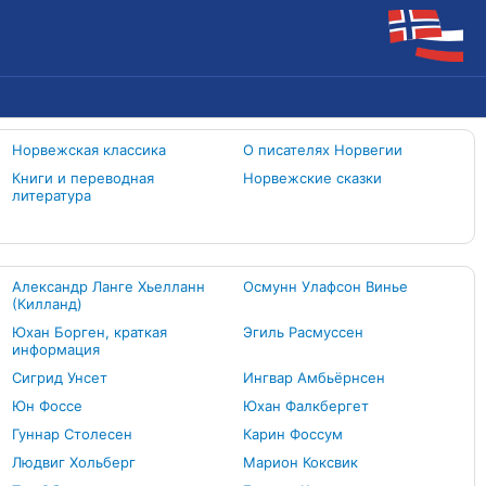
Норвежская классика
О писателях Норвегии
Книги и переводная
Норвежские сказки
литература
Александр Ланге Хьелланн
Осмунн Улафсон Винье
(Килланд)
Юхан Борген, краткая
Эгиль Расмуссен
информация
Сигрид Унсет
Ингвар Амбьёрнсен
Юн Фоссе
Юхан Фалкбергет
Гуннар Столесен
Карин Фоссум
Людвиг Хольберг
Марион Коксвик