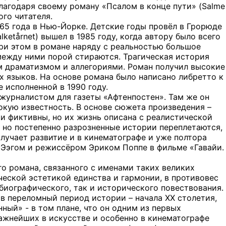
благодаря своему роману «Псалом в конце пути» (Salme
ого читателя.
965 года в Нью-Йорке. Детские годы провёл в Грорюде
ketårnet) вышел в 1985 году, когда автору было всего
при этом в романе наряду с реальностью большое
между ними порой стираются. Трагическая история
м драматизмом и аллегориями. Роман получил высокие
х языков. На основе романа было написано либретто к
е исполненной в 1990 году.
 журналистом для газеты «Афтенпостен». Там же он
окую известность. В основе сюжета произведения –
и фиктивны, но их жизнь описана с реалистической
 но постепенно разрозненные истории переплетаются,
лучает развитие и в кинематографе и уже полтора
 Ээгом и режиссёром Эриком Поппе в фильме «Гавайи.
о романа, связанного с именами таких великих
ческой эстетикой единства и гармонии, в противовес
иографического, так и исторического повествования.
в переломный период истории – начала ХХ столетия,
ный» - в том плане, что он одним из первых
ажнейших в искусстве и особенно в кинематографе