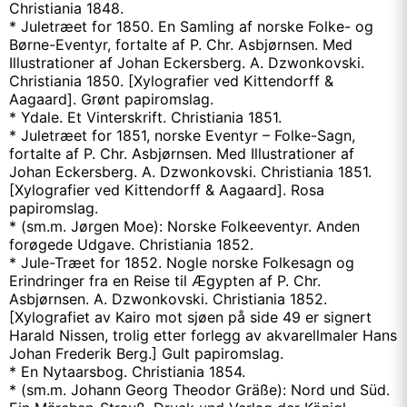
Christiania 1848.
* Juletræet for 1850. En Samling af norske Folke- og
Børne-Eventyr, fortalte af P. Chr. Asbjørnsen. Med
Illustrationer af Johan Eckersberg. A. Dzwonkovski.
Christiania 1850. [Xylografier ved Kittendorff &
Aagaard]. Grønt papiromslag.
* Ydale. Et Vinterskrift. Christiania 1851.
* Juletræet for 1851, norske Eventyr – Folke-Sagn,
fortalte af P. Chr. Asbjørnsen. Med Illustrationer af
Johan Eckersberg. A. Dzwonkovski. Christiania 1851.
[Xylografier ved Kittendorff & Aagaard]. Rosa
papiromslag.
* (sm.m. Jørgen Moe): Norske Folkeeventyr. Anden
forøgede Udgave. Christiania 1852.
* Jule-Træet for 1852. Nogle norske Folkesagn og
Erindringer fra en Reise til Ægypten af P. Chr.
Asbjørnsen. A. Dzwonkovski. Christiania 1852.
[Xylografiet av Kairo mot sjøen på side 49 er signert
Harald Nissen, trolig etter forlegg av akvarellmaler Hans
Johan Frederik Berg.] Gult papiromslag.
* En Nytaarsbog. Christiania 1854.
* (sm.m. Johann Georg Theodor Gräße): Nord und Süd.