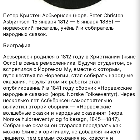
Петер Кристен Асбьёрнсен (норв. Peter Christen
Asbjørnsen, 15 января 1812 — 6 января 1885) —
норвежский писатель, учёный и собиратель
народных сказок.
Биография
Асбьёрнсен родился в 1812 году в Христиании (ныне
Осло) в семье ремесленника. Будучи студентом, он
встретился с Йоргеном Му, вместе с которым,
путешествуя по Норвегии, стал собирать народные
сказания. Результатом их работы стал
опубликованный в 1841 году сборник «Норвежские
народные сказки» (норв. Norske Folkeeventyr). Через
несколько лет Асбьёрнсен самостоятельно
выпустил второй сборник — «Норвежские
волшебные сказки и народные сказания» (норв.
Norske huldreeventyr og folkesagn, 1845—1847).
Собранные сказки он старался передавать как
можно ближе к оригиналу, не добавляя ничего
лишнего, тем самым сохраняя их красоту и