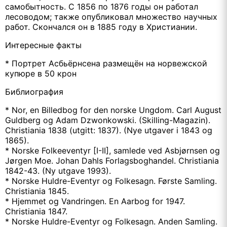
самобытность. С 1856 по 1876 годы он работал
лесоводом; также опубликовал множество научных
работ. Скончался он в 1885 году в Христиании.
Интересные факты
* Портрет Асбьёрнсена размещён на норвежской
купюре в 50 крон
Библиография
* Nor, en Billedbog for den norske Ungdom. Carl August
Guldberg og Adam Dzwonkowski. (Skilling-Magazin).
Christiania 1838 (utgitt: 1837). (Nye utgaver i 1843 og
1865).
* Norske Folkeeventyr [I-II], samlede ved Asbjørnsen og
Jørgen Moe. Johan Dahls Forlagsboghandel. Christiania
1842-43. (Ny utgave 1993).
* Norske Huldre-Eventyr og Folkesagn. Første Samling.
Christiania 1845.
* Hjemmet og Vandringen. En Aarbog for 1947.
Christiania 1847.
* Norske Huldre-Eventyr og Folkesagn. Anden Samling.