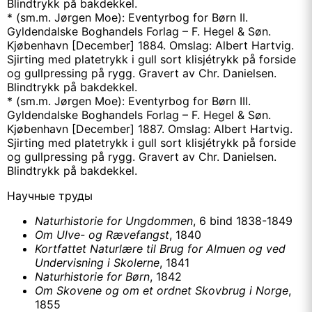
Blindtrykk på bakdekkel.
* (sm.m. Jørgen Moe): Eventyrbog for Børn II.
Gyldendalske Boghandels Forlag – F. Hegel & Søn.
Kjøbenhavn [December] 1884. Omslag: Albert Hartvig.
Sjirting med platetrykk i gull sort klisjétrykk på forside
og gullpressing på rygg. Gravert av Chr. Danielsen.
Blindtrykk på bakdekkel.
* (sm.m. Jørgen Moe): Eventyrbog for Børn III.
Gyldendalske Boghandels Forlag – F. Hegel & Søn.
Kjøbenhavn [December] 1887. Omslag: Albert Hartvig.
Sjirting med platetrykk i gull sort klisjétrykk på forside
og gullpressing på rygg. Gravert av Chr. Danielsen.
Blindtrykk på bakdekkel.
Научные труды
Naturhistorie for Ungdommen
, 6 bind 1838-1849
Om Ulve- og Rævefangst
, 1840
Kortfattet Naturlære til Brug for Almuen og ved
Undervisning i Skolerne
, 1841
Naturhistorie for Børn
, 1842
Om Skovene og om et ordnet Skovbrug i Norge
,
1855