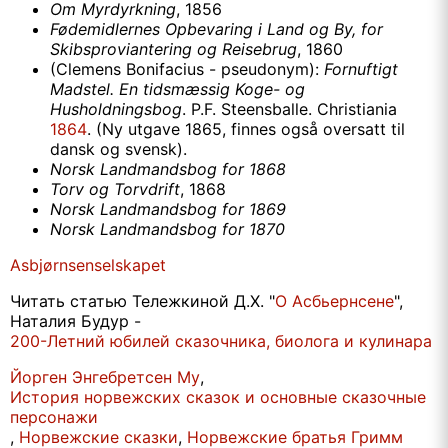
Om Myrdyrkning
, 1856
Fødemidlernes Opbevaring i Land og By, for
Skibsproviantering og Reisebrug
, 1860
(Clemens Bonifacius - pseudonym):
Fornuftigt
Madstel. En tidsmæssig Koge- og
Husholdningsbog
. P.F. Steensballe. Christiania
1864
. (Ny utgave 1865, finnes også oversatt til
dansk og svensk).
Norsk Landmandsbog for 1868
Torv og Torvdrift
, 1868
Norsk Landmandsbog for 1869
Norsk Landmandsbog for 1870
Asbjørnsenselskapet
Читать статью Тележкиной Д.Х. "
О Асбьернсене
",
Наталия Будур -
200-Летний юбилей сказочника, биолога и кулинара
Йорген Энгебретсен Му
,
История норвежских сказок и основные сказочные
персонажи
,
Норвежские сказки
,
Норвежские братья Гримм