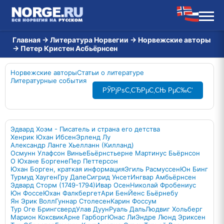
Главная
→
Литература Норвегии
→
Норвежские авторы
→
Петер Кристен Асбьёрнсен
Норвежские авторы
Статьи о литературе
Литературные события
РЎРјРѕС‚СЂРµС‚СЊ РµС‰С‘
Эдвард Хоэм - Писатель и страна его детства
Хенрик Юхан Ибсен
Эрленд Лу
Александр Ланге Хьелланн (Килланд)
Осмунн Улафсон Винье
Бьёрнстьерне Мартинус Бьёрнсон
О Юхане Боргене
Пер Петтерсон
Юхан Борген, краткая информация
Эгиль Расмуссен
Юн Бинг
Турмуд Хауген
Гру Дале
Сигрид Унсет
Ингвар Амбьёрнсен
Эдвард Сторм (1749-1794)
Ивар Осен
Николай Фробениус
Юн Фоссе
Юхан Фалкбергет
Ари Бен
Йенс Бьёрнебу
Ян Эрик Волл
Гуннар Столесен
Карин Фоссум
Тур Оге Брингсверд
Улав Дуун
Руаль Даль
Людвиг Хольберг
Марион Коксвик
Арне Гарборг
Юнас Ли
Эндре Люнд Эриксен