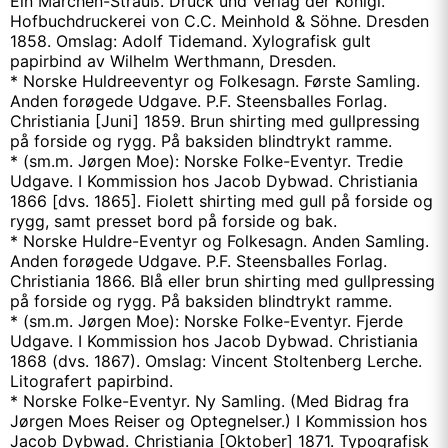
Ein Märchen-Strauß. Druck und Verlag der Königl.
Hofbuchdruckerei von C.C. Meinhold & Söhne. Dresden
1858. Omslag: Adolf Tidemand. Xylografisk gult
papirbind av Wilhelm Werthmann, Dresden.
* Norske Huldreeventyr og Folkesagn. Første Samling.
Anden forøgede Udgave. P.F. Steensballes Forlag.
Christiania [Juni] 1859. Brun shirting med gullpressing
på forside og rygg. På baksiden blindtrykt ramme.
* (sm.m. Jørgen Moe): Norske Folke-Eventyr. Tredie
Udgave. I Kommission hos Jacob Dybwad. Christiania
1866 [dvs. 1865]. Fiolett shirting med gull på forside og
rygg, samt presset bord på forside og bak.
* Norske Huldre-Eventyr og Folkesagn. Anden Samling.
Anden forøgede Udgave. P.F. Steensballes Forlag.
Christiania 1866. Blå eller brun shirting med gullpressing
på forside og rygg. På baksiden blindtrykt ramme.
* (sm.m. Jørgen Moe): Norske Folke-Eventyr. Fjerde
Udgave. I Kommission hos Jacob Dybwad. Christiania
1868 (dvs. 1867). Omslag: Vincent Stoltenberg Lerche.
Litografert papirbind.
* Norske Folke-Eventyr. Ny Samling. (Med Bidrag fra
Jørgen Moes Reiser og Optegnelser.) I Kommission hos
Jacob Dybwad. Christiania [Oktober] 1871. Typografisk