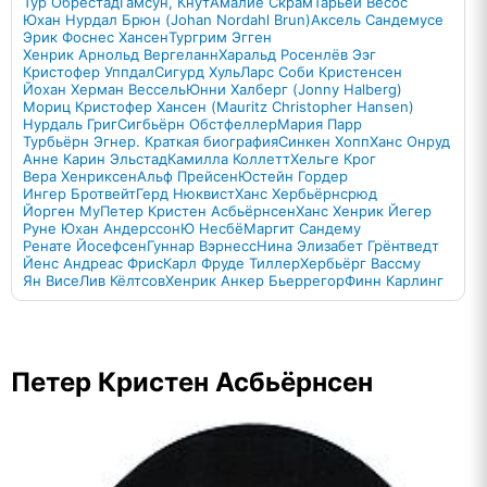
Тур Обрестад
Гамсун, Кнут
Амалие Скрам
Тарьей Весос
Юхан Нурдал Брюн (Johan Nordahl Brun)
Аксель Сандемусе
Эрик Фоснес Хансен
Тургрим Эгген
Хенрик Арнольд Вергеланн
Харальд Росенлёв Ээг
Кристофер Уппдал
Сигурд Хуль
Ларс Соби Кристенсен
Йохан Херман Вессель
Юнни Халберг (Jonny Halberg)
Мориц Кристофер Хансен (Mauritz Christopher Hansen)
Нурдаль Григ
Сигбьёрн Обстфеллер
Мария Парр
Турбьёрн Эгнер. Краткая биография
Синкен Хопп
Ханс Онруд
Анне Карин Эльстад
Камилла Коллетт
Хельге Крог
Вера Хенриксен
Альф Прейсен
Юстейн Гордер
Ингер Бротвейт
Герд Нюквист
Ханс Хербьёрнсрюд
Йорген Му
Петер Кристен Асбьёрнсен
Ханс Хенрик Йегер
Руне Юхан Андерссон
Ю Несбё
Маргит Сандему
Ренате Йосефсен
Гуннар Вэрнесс
Нина Элизабет Грёнтведт
Йенс Андреас Фрис
Карл Фруде Тиллер
Хербьёрг Вассму
Ян Висе
Лив Кёлтсов
Хенрик Анкер Бьеррегор
Финн Карлинг
Петер Кристен Асбьёрнсен