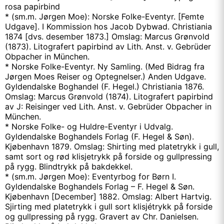
rosa papirbind
* (sm.m. Jørgen Moe): Norske Folke-Eventyr. [Femte
Udgave]. I Kommission hos Jacob Dybwad. Christiania
1874 [dvs. desember 1873.] Omslag: Marcus Grønvold
(1873). Litografert papirbind av Lith. Anst. v. Gebrüder
Obpacher in München.
* Norske Folke-Eventyr. Ny Samling. (Med Bidrag fra
Jørgen Moes Reiser og Optegnelser.) Anden Udgave.
Gyldendalske Boghandel (F. Hegel.) Christiania 1876.
Omslag: Marcus Grønvold (1874). Litografert papirbind
av J: Reisinger ved Lith. Anst. v. Gebrüder Obpacher in
München.
* Norske Folke- og Huldre-Eventyr i Udvalg.
Gyldendalske Boghandels Forlag (F. Hegel & Søn).
Kjøbenhavn 1879. Omslag: Shirting med platetrykk i gull,
samt sort og rød klisjetrykk på forside og gullpressing
på rygg. Blindtrykk på bakdekkel.
* (sm.m. Jørgen Moe): Eventyrbog for Børn I.
Gyldendalske Boghandels Forlag – F. Hegel & Søn.
Kjøbenhavn [December] 1882. Omslag: Albert Hartvig.
Sjirting med platetrykk i gull sort klisjétrykk på forside
og gullpressing på rygg. Gravert av Chr. Danielsen.