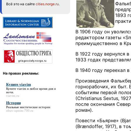
Фалькб
Всё это на сайте
cities.norge.ru
.
предпр
1893 г
практи
В 1906 году он уволилс
редактором газеты «Sma
преимущественно в Кри
В 1922 году вернулся в
1933 годах представля
В 1940 году переехал 
На правах рекламы:
Произведения Фалькбер
Купите viavim
горнорабочих, их быт. 
Купите viavim
в любое время дня и
событиям первой полов
ночи.
viavim.ru
(Christianus Sextus, 1
Истории
после окончания Север
Реальные мистические
истории
роман).
obuv-optom-700.ru
Повести «Бьярне» (Bjarn
(Brændoffer, 1917), в т