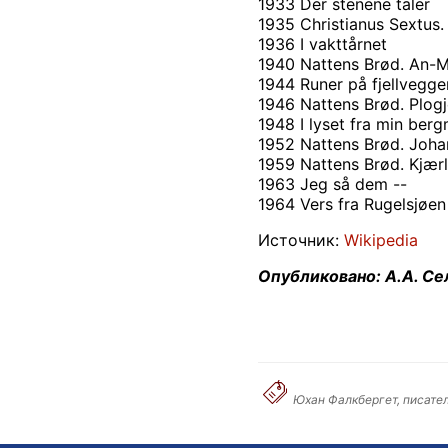
1933 Der stenene taler
1935 Christianus Sextu
1936 I vakttårnet
1940 Nattens Brød. An-M
1944 Runer på fjellvegge
1946 Nattens Brød. Plogj
1948 I lyset fra min be
1952 Nattens Brød. Joha
1959 Nattens Brød. Kjærl
1963 Jeg så dem --
1964 Vers fra Rugelsjøen
Источник:
Wikipedia
Опубликовано: А.А. С
Юхан Фалкбергет, писател