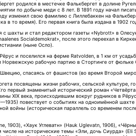
ергет родился в местечке Фалькбергет в долине Ругель
иятии по добыче меди с 8 лет. В 1891 году начал писат
оду изменил свою фамилию с Лиллебаккен на Фалькбер
ка в то время). Его первая книга была издана в 1902 го
я с шахты и стал редактором газеты «Nybrott» в Олесу
alenes Socialdemokrat», после этого переехал в Киркен
стиании (ныне Осло).
 Рёрус и поселился на ферме Ratvolden, в 1 км от усад
л Норвежскую рабочую партию в Стортинге от фюльке 
в Швецию, спасаясь от фашистов (во время Второй мир
гета посвящены жизни рабочих, сельской культуре, г
Его первый знаменитый исторический роман «Четвёртая 
ины XIX века, происходившим вокруг рудников в Рёру
927—1935) повествует о событиях на одноимённой шахте
ной войны (историческая параллель со временем посл
e, 1903), «Хаук Углеватн» (Hauk Uglevatn, 1906), «Чёрны
ом числе на исторические темы «Эли, дочь Сиурда» (Eli Sj