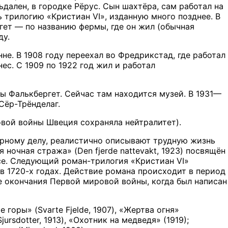
дален, в городке Рёрус. Сын шахтёра, сам работал на
ь трилогию «Кристиан VI», изданную много позднее. В
гет — по названию фермы, где он жил (обычная
ду.
нне. В 1908 году переехал во Фредрикстад, где работал
ес. С 1909 по 1922 год жил и работал
ьбы Фалькбергет. Сейчас там находится музей. В 1931—
Сёр-Трёнделаг.
овой войны Швеция сохраняла нейтралитет).
орному делу, реалистично описывают трудную жизнь
ночная стража» (Den fjerde nattevakt, 1923) посвящён
се. Следующий роман-трилогия «Кристиан VI»
 в 1720-х годах. Действие романа происходит в период
е окончания Первой мировой войны, когда был написан
е горы» (Svarte Fjelde, 1907), «Жертва огня»
ursdotter, 1913), «Охотник на медведя» (1919);