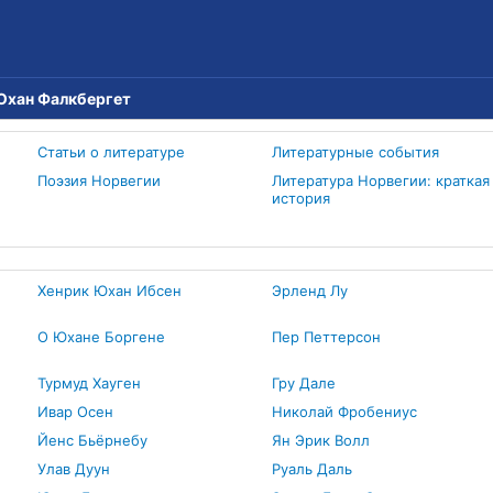
Юхан Фалкбергет
Статьи о литературе
Литературные события
Поэзия Норвегии
Литература Норвегии: краткая
история
Хенрик Юхан Ибсен
Эрленд Лу
О Юхане Боргене
Пер Петтерсон
Турмуд Хауген
Гру Дале
Ивар Осен
Николай Фробениус
Йенс Бьёрнебу
Ян Эрик Волл
Улав Дуун
Руаль Даль