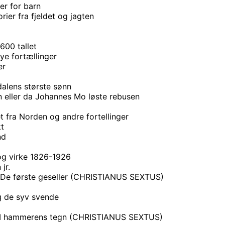
ier for barn
orier fra fjeldet og jagten
1600 tallet
ye fortællinger
er
alens største sønn
 eller da Johannes Mo løste rebusen
et fra Norden og andre fortellinger
kt
nd
og virke 1826-1926
jr.
. De første geseller (CHRISTIANUS SEXTUS)
og de syv svende
s. I hammerens tegn (CHRISTIANUS SEXTUS)