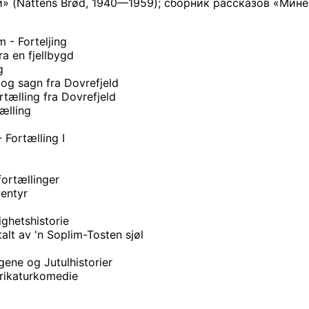
» (Nattens Brød, 1940—1959); сборник рассказов «Минер
 - Forteljing
ra en fjellbygd
g
 og sagn fra Dovrefjeld
tælling fra Dovrefjeld
ælling
 Fortælling I
fortællinger
ventyr
ighetshistorie
talt av 'n Soplim-Tosten sjøl
gene og Jutulhistorier
rikaturkomedie