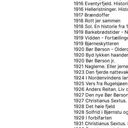
1916 Eventyrfjeld. Histor
1916 Helleristninger. Hist
1917 Brændoffer
1918 Rott jer sammen
1918 Sol. En historie fra 
1919 Barkebrødstider - N
1919 Vidden - Fortælling
1919 Bjørneskytteren
1920 Bør Børson - Olderd
1920 Byd lykken haanden
1920 Bør Børson jr.
1921 Naglerne. Eller jern
1923 Den fjerde natteva
1924 I Nordenvindens la
1925 Vers fra Rugelsjøen
1926 Anders Reitan. Liv 
1927 Den nye Bør Børson 
1927 Christianus Sextus
1928 Det høie fjeld
1928 Solfrid i Bjørnstu 
1929 I forbifarten
1931 Christianus Sextu