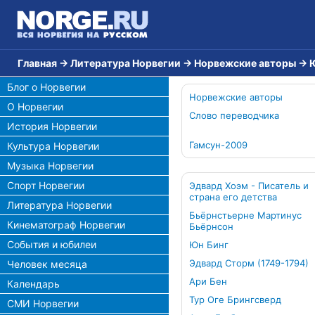
Главная
→
Литература Норвегии
→
Норвежские авторы
→
Блог о Норвегии
Норвежские авторы
О Норвегии
Слово переводчика
История Норвегии
Гамсун-2009
Культура Норвегии
Музыка Норвегии
Спорт Норвегии
Эдвард Хоэм - Писатель и
страна его детства
Литература Норвегии
Бьёрнстьерне Мартинус
Кинематограф Норвегии
Бьёрнсон
События и юбилеи
Юн Бинг
Эдвард Сторм (1749-1794)
Человек месяца
Ари Бен
Календарь
Тур Оге Брингсверд
СМИ Норвегии