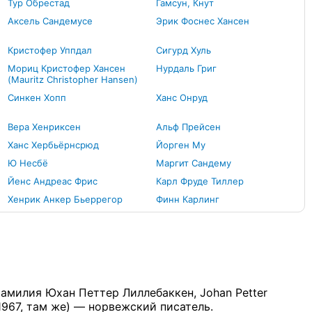
Тур Обрестад
Гамсун, Кнут
Аксель Сандемусе
Эрик Фоснес Хансен
Кристофер Уппдал
Сигурд Хуль
Мориц Кристофер Хансен
Нурдаль Григ
(Mauritz Christopher Hansen)
Синкен Хопп
Ханс Онруд
Вера Хенриксен
Альф Прейсен
Ханс Хербьёрнсрюд
Йорген Му
Ю Несбё
Маргит Сандему
Йенс Андреас Фрис
Карл Фруде Тиллер
Хенрик Анкер Бьеррегор
Финн Карлинг
 фамилия Юхан Петтер Лиллебаккен, Johan Petter
 1967, там же) — норвежский писатель.