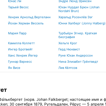
Юнас Ли
Эндре Люнд Эриксен
Тарьей Весос
Юхан Нурдал Брюн (Johan
Nordahl Brun)
Хенрик Арнольд Вергеланн
Харальд Росенлёв Ээг
Йохан Херман Вессель
Юнни Халберг (Jonny Halberg)
Мария Парр
Турбьёрн Эгнер. Краткая
биография
Камилла Коллетт
Хельге Крог
Ингер Бротвейт
Герд Нюквист
н
Ханс Хенрик Йегер
Руне Юхан Андерссон
Гуннар Вэрнесс
Нина Элизабет Грёнтведт
Ян Висе
Лив Кёлтсов
ет
а́лькбергет (норв. Johan Falkberget; настоящее имя и
akken; 30 сентября 1879, Ругельдален, Рёрус — 5 апреля