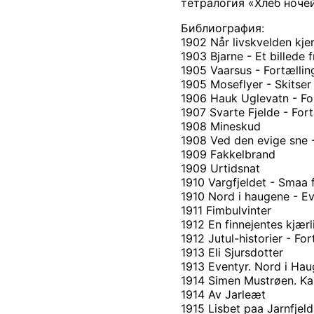
тетралогия «Хлеб ночей
Библиография:
1902 Når livskvelden kjem
1903 Bjarne - Et billede f
1905 Vaarsus - Fortællin
1905 Moseflyer - Skitser
1906 Hauk Uglevatn - For
1907 Svarte Fjelde - Fort
1908 Mineskud
1908 Ved den evige sne -
1909 Fakkelbrand
1909 Urtidsnat
1910 Vargfjeldet - Smaa 
1910 Nord i haugene - E
1911 Fimbulvinter
1912 En finnejentes kjærl
1912 Jutul-historier - For
1913 Eli Sjursdotter
1913 Eventyr. Nord i Hau
1914 Simen Mustrøen. Ka
1914 Av Jarleæt
1915 Lisbet paa Jarnfjeld