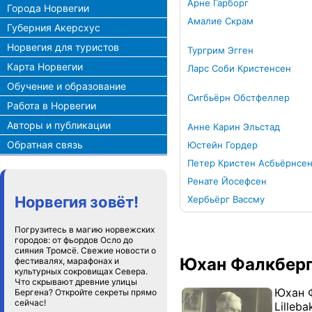
Арне Гарборг
Города Норвегии
Амалие Скрам
Губерния Акерсхус
Норвегия для туристов
Тургрим Эгген
Карта Норвегии
Ларс Соби Кристенсен
Обучение и образование
Сигбьёрн Обстфеллер
Работа в Норвегии
Авторы и публикации
Анне Карин Эльстад
Обратная связь
Юстейн Гордер
Петер Кристен Асбьёрнсе
Ренате Йосефсен
Норвегия зовёт!
Хербьёрг Вассму
Погрузитесь в магию норвежских
городов: от фьордов Осло до
сияния Тромсё. Свежие новости о
Юхан Фалкберг
фестивалях, марафонах и
культурных сокровищах Севера.
Что скрывают древние улицы
Юхан Ф
Бергена? Откройте секреты прямо
сейчас!
Lilleb