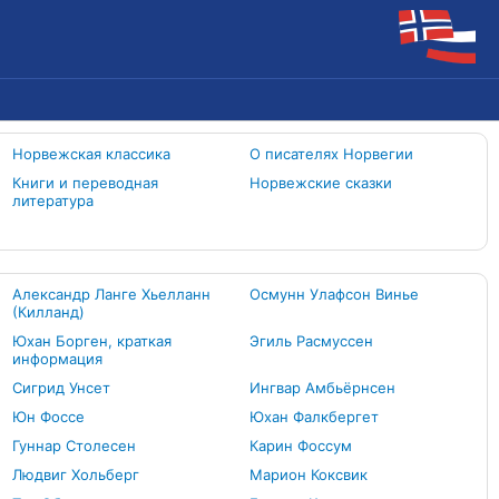
Норвежская классика
О писателях Норвегии
Книги и переводная
Норвежские сказки
литература
Александр Ланге Хьелланн
Осмунн Улафсон Винье
(Килланд)
Юхан Борген, краткая
Эгиль Расмуссен
информация
Сигрид Унсет
Ингвар Амбьёрнсен
Юн Фоссе
Юхан Фалкбергет
Гуннар Столесен
Карин Фоссум
Людвиг Хольберг
Марион Коксвик