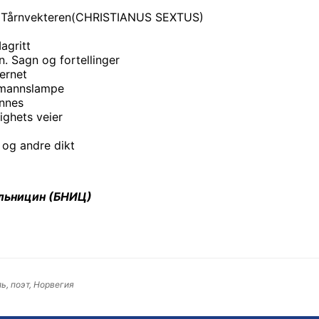
s. Tårnvekteren(CHRISTIANUS SEXTUS)
agritt
n. Sagn og fortellinger
ernet
rgmannslampe
nnes
ighets veier
 og andre dikt
ельницин (БНИЦ)
ь, поэт, Норвегия