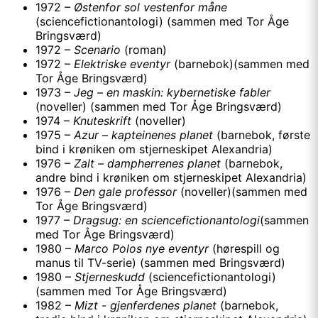
1972 –
Østenfor sol vestenfor måne
(sciencefictionantologi) (sammen med Tor Åge
Bringsværd)
1972 –
Scenario
(roman)
1972 –
Elektriske eventyr
(barnebok)(sammen med
Tor Åge Bringsværd)
1973 –
Jeg – en maskin: kybernetiske fabler
(noveller) (sammen med Tor Åge Bringsværd)
1974 –
Knuteskrift
(noveller)
1975 –
Azur – kapteinenes planet
(barnebok, første
bind i krøniken om stjerneskipet Alexandria)
1976 –
Zalt – dampherrenes planet
(barnebok,
andre bind i krøniken om stjerneskipet Alexandria)
1976 –
Den gale professor
(noveller)(sammen med
Tor Åge Bringsværd)
1977 –
Dragsug: en sciencefictionantologi
(sammen
med Tor Åge Bringsværd)
1980 –
Marco Polos nye eventyr
(hørespill og
manus til TV-serie) (sammen med Bringsværd)
1980 –
Stjerneskudd
(sciencefictionantologi)
(sammen med Tor Åge Bringsværd)
1982 –
Mizt - gjenferdenes planet
(barnebok,