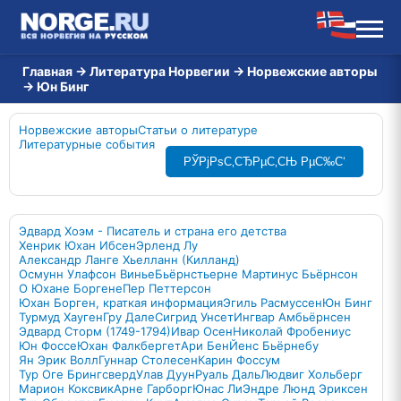
Главная
→
Литература Норвегии
→
Норвежские авторы
→
Юн Бинг
Норвежские авторы
Статьи о литературе
Литературные события
РЎРјРѕС‚СЂРµС‚СЊ РµС‰С‘
Эдвард Хоэм - Писатель и страна его детства
Хенрик Юхан Ибсен
Эрленд Лу
Александр Ланге Хьелланн (Килланд)
Осмунн Улафсон Винье
Бьёрнстьерне Мартинус Бьёрнсон
О Юхане Боргене
Пер Петтерсон
Юхан Борген, краткая информация
Эгиль Расмуссен
Юн Бинг
Турмуд Хауген
Гру Дале
Сигрид Унсет
Ингвар Амбьёрнсен
Эдвард Сторм (1749-1794)
Ивар Осен
Николай Фробениус
Юн Фоссе
Юхан Фалкбергет
Ари Бен
Йенс Бьёрнебу
Ян Эрик Волл
Гуннар Столесен
Карин Фоссум
Тур Оге Брингсверд
Улав Дуун
Руаль Даль
Людвиг Хольберг
Марион Коксвик
Арне Гарборг
Юнас Ли
Эндре Люнд Эриксен