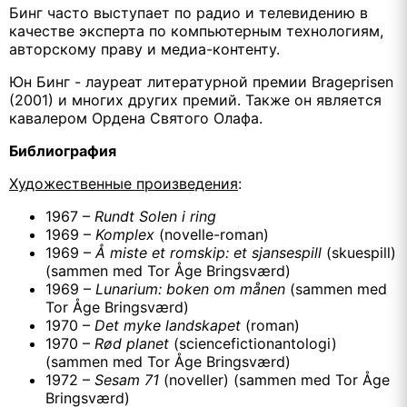
Бинг часто выступает по радио и телевидению в
качестве эксперта по компьютерным технологиям,
авторскому праву и медиа-контенту.
Юн Бинг - лауреат литературной премии
Brageprisen
(2001) и многих других премий. Также он является
кавалером Ордена Святого Олафа.
Библиография
Художественные произведения
:
1967 –
Rundt Solen i ring
1969 –
Komplex
(novelle-roman)
1969 –
Å miste et romskip: et sjansespill
(skuespill)
(sammen med Tor Åge Bringsværd)
1969 –
Lunarium: boken om månen
(sammen med
Tor Åge Bringsværd)
1970 –
Det myke landskapet
(roman)
1970 –
Rød planet
(sciencefictionantologi)
(sammen med Tor Åge Bringsværd)
1972 –
Sesam 71
(noveller) (sammen med Tor Åge
Bringsværd)