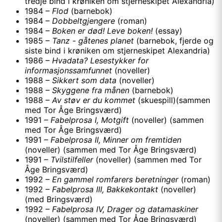
tredje bind i krøniken om stjerneskipet Alexandria)
1984 –
Flod
(barnebok)
1984 –
Dobbeltgjengere
(roman)
1984 –
Boken er død! Leve boken!
(essay)
1985 –
Tanz - gåtenes planet
(barnebok, fjerde og
siste bind i krøniken om stjerneskipet Alexandria)
1986 –
Hvadata? Lesestykker for
informasjonssamfunnet
(noveller)
1988 –
Sikkert som data
(noveller)
1988 –
Skyggene fra månen
(barnebok)
1988 –
Av støv er du kommet
(skuespill)(sammen
med Tor Åge Bringsværd)
1991 –
Fabelprosa I, Motgift
(noveller) (sammen
med Tor Åge Bringsværd)
1991 –
Fabelprosa II, Minner om fremtiden
(noveller) (sammen med Tor Åge Bringsværd)
1991 –
Tvilstilfeller
(noveller) (sammen med Tor
Åge Bringsværd)
1992 –
En gammel romfarers beretninger
(roman)
1992 –
Fabelprosa III, Bakkekontakt
(noveller)
(med Bringsværd)
1992 –
Fabelprosa IV, Drager og datamaskiner
(noveller) (sammen med Tor Åge Bringsværd)