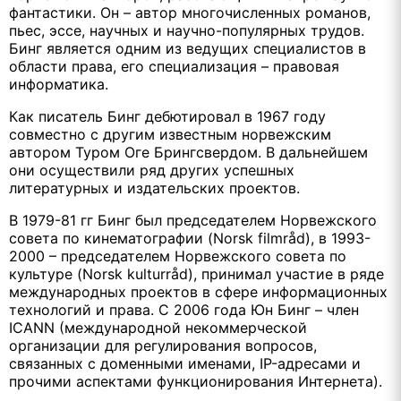
фантастики. Он – автор многочисленных романов,
пьес, эссе, научных и научно-популярных трудов.
Бинг является одним из ведущих специалистов в
области права, его специализация – правовая
информатика.
Как писатель Бинг дебютировал в 1967 году
совместно с другим известным норвежским
автором Туром Оге Брингсвердом. В дальнейшем
они осуществили ряд других успешных
литературных и издательских проектов.
В 1979-81 гг Бинг был председателем Норвежского
совета по кинематографии (
Norsk filmr
å
d
), в 1993-
2000 – председателем Норвежского совета по
культуре (
Norsk kulturr
å
d
), принимал участие в ряде
международных проектов в сфере информационных
технологий и права. С 2006 года Юн Бинг – член
ICANN (
международной некоммерческой
организации для регулирования вопросов,
связанных с доменными именами, IP-адресами и
прочими аспектами функционирования Интернета).