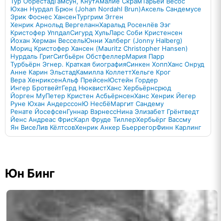
Тур Обрестад
Гамсун, Кнут
Амалие Скрам
Тарьей Весос
Юхан Нурдал Брюн (Johan Nordahl Brun)
Аксель Сандемусе
Эрик Фоснес Хансен
Тургрим Эгген
Хенрик Арнольд Вергеланн
Харальд Росенлёв Ээг
Кристофер Уппдал
Сигурд Хуль
Ларс Соби Кристенсен
Йохан Херман Вессель
Юнни Халберг (Jonny Halberg)
Мориц Кристофер Хансен (Mauritz Christopher Hansen)
Нурдаль Григ
Сигбьёрн Обстфеллер
Мария Парр
Турбьёрн Эгнер. Краткая биография
Синкен Хопп
Ханс Онруд
Анне Карин Эльстад
Камилла Коллетт
Хельге Крог
Вера Хенриксен
Альф Прейсен
Юстейн Гордер
Ингер Бротвейт
Герд Нюквист
Ханс Хербьёрнсрюд
Йорген Му
Петер Кристен Асбьёрнсен
Ханс Хенрик Йегер
Руне Юхан Андерссон
Ю Несбё
Маргит Сандему
Ренате Йосефсен
Гуннар Вэрнесс
Нина Элизабет Грёнтведт
Йенс Андреас Фрис
Карл Фруде Тиллер
Хербьёрг Вассму
Ян Висе
Лив Кёлтсов
Хенрик Анкер Бьеррегор
Финн Карлинг
Юн Бинг