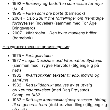
1992 –
Rosenvy og bedriften som visste for mye
(krim)
1995 –
Piken som ble borte
(barnebok)
2004 –
Oslo 2084: fire fortellinger om fremtidige
forbrytelser
(noveller) (sammen med Tor Åge
Bringsværd)
2007 -
Nidarholm - Den hvite munkens briller
(barnebok)
Нехудожественные произведения
:
1975 –
Forlagsavtalen
1977 –
Legal Decisions and Information Systems
(sammen med Trygve Harvold) (tilgjengelig på
nett)
1982 –
Kvartsbrikker: tekster til edb, individ og
samfunn
1982 –
Rettskildebruk: analyse av et utvalg
brukerundersøkelser
(med Dag Frøystad)
CompLex 3/82
1982 –
Rettslige kommunikasjonsprosesser: bidrag
til en generell teori
(doktoravhandling) (tilgjengelig
på nett)