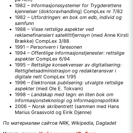
1982 –
Informasjonssystemer for Trygderettens
kjennelser
(doktoravhandling) CompLex nr 7/82
1982 –
Utfordringen: en bok om edb, individ og
samfunn
1988 –
Visse rettslige aspekter ved
reklamefinansiert satellittfjernsyn
(med Anne Kirsti
Brække) CompLex 3/88
1991 –
Personvern i faresonen
1994 –
Offentlige informasjonstjenester: rettslige
aspekter
CompLex 6/94
1995 –
Rettslige konsekvenser av digitalisering:
Rettighetsadministrasjon og redaktøransvar i
digitale nett
CompLex 1/95
1996 –
Elektronisk publisering: utvalgte rettslige
aspekter
(med Ole E. Tokvam)
1998 –
Landskap med tegn: en liten bok om
informasjonsteknologi og informasjonspolitikk
2006 –
Norsk skribentrett
(sammen med Hans
Marius Graasvold og Eirik Djønne)
По материалам сайтов NRK, Wikipedia, Dagladet