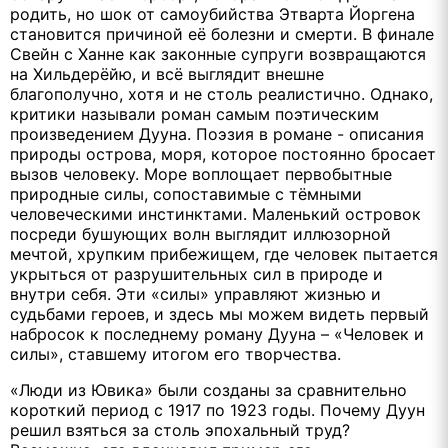
родить, но шок от самоубийства Этварта Йоргена
становится причиной её болезни и смерти. В финале
Свейн с Ханне как законные супруги возвращаются
на Хильдерёйю, и всё выглядит внешне
благополучно, хотя и не столь реалистично. Однако,
критики называли роман самым поэтическим
произведением Дууна. Поэзия в романе - описания
природы острова, моря, которое постоянно бросает
вызов человеку. Море воплощает первобытные
природные силы, сопоставимые с тёмными
человеческими инстинктами. Маленький островок
посреди бушующих волн выглядит иллюзорной
мечтой, хрупким прибежищем, где человек пытается
укрыться от разрушительных сил в природе и
внутри себя. Эти «силы» управляют жизнью и
судьбами героев, и здесь мы можем видеть первый
набросок к последнему роману Дууна – «Человек и
силы», ставшему итогом его творчества.
«Люди из Ювика» были созданы за сравнительно
короткий период с 1917 по 1923 годы. Почему Дуун
решил взяться за столь эпохальный труд?