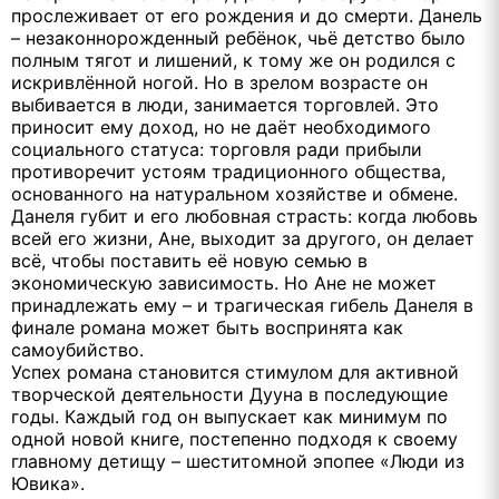
прослеживает от его рождения и до смерти. Данель
– незаконнорожденный ребёнок, чьё детство было
полным тягот и лишений, к тому же он родился с
искривлённой ногой. Но в зрелом возрасте он
выбивается в люди, занимается торговлей. Это
приносит ему доход, но не даёт необходимого
социального статуса: торговля ради прибыли
противоречит устоям традиционного общества,
основанного на натуральном хозяйстве и обмене.
Данеля губит и его любовная страсть: когда любовь
всей его жизни, Ане, выходит за другого, он делает
всё, чтобы поставить её новую семью в
экономическую зависимость. Но Ане не может
принадлежать ему – и трагическая гибель Данеля в
финале романа может быть воспринята как
самоубийство.
Успех романа становится стимулом для активной
творческой деятельности Дууна в последующие
годы. Каждый год он выпускает как минимум по
одной новой книге, постепенно подходя к своему
главному детищу – шеститомной эпопее «Люди из
Ювика».