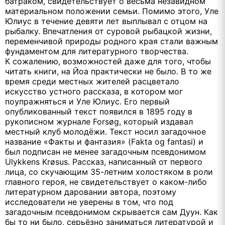
батраком, свидетельствует о весьма незавидном
материальном положении семьи. Помимо этого, Уле
Юлиус в течение девяти лет выплывал с отцом на
рыбалку. Впечатления от суровой рыбацкой жизни,
переменчивой природы родного края стали важным
фундаментом для литературного творчества.
К сожалению, возможностей даже для того, чтобы
читать книги, на Йоа практически не было. В то же
время среди местных жителей расцветало
искусство устного рассказа, в котором мог
поупражняться и Уле Юлиус. Его первый
опубликованный текст появился в 1895 году в
рукописном журнале Forsøg, который издавал
местный клуб молодёжи. Текст носил загадочное
название «Факты и фантазия» (Fakta og fantasi) и
был подписан не менее загадочным псевдонимом
Ulykkens Krøsus. Рассказ, написанный от первого
лица, со скучающим 35-летним холостяком в роли
главного героя, не свидетельствует о каком-либо
литературном даровании автора, поэтому
исследователи не уверены в том, что под
загадочным псевдонимом скрывается сам Дуун. Как
бы то ни было, серьёзно заниматься литературой и