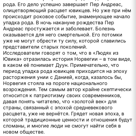
рода. Его дело успешно завершает Пер Андреас,
олицетворяющий расцвет ювикцев. Но уже при нём
происходит роковое событие, знаменующее начало
упадка рода. В ночь накануне рождества Пер
Андреас простужается и заболевает. Болезнь
оказывается для него смертельной. Его потомки
уже не могут обрести ту силу, которой славились
представители старых поколений.
Исследователи говорят о том, что в «Людях из
Ювика» отразилась история Норвегии – в том виде,
в каком её понимает Дуун. Примечательно, что
период упадка рода ювикцев приходится на эпоху
расторжения унии с Данией, когда, казалось бы,
Норвегия стояла на пороге национального
возрождения. Тем самым автор крайне скептически
относится к патриотизму своих современников,
давая понять читателю, что «золотой век» для
страны, связанный с эпохой средневекового
расцвета, уже не вернётся. Грядет новая эпоха, в
которой традиционные ценности и отношения будут
сломаны, и многие люди не смогут найти себя в
новом обществе.