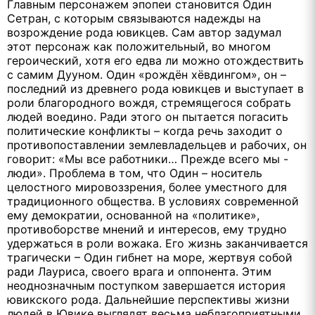
Главным персонажем эпопеи становится Один
Сетран, с которым связываются надежды на
возрождение рода ювикцев. Сам автор задумал
этот персонаж как положительный, во многом
героический, хотя его едва ли можно отождествить
с самим Дууном. Один «рождён хёвдингом», он –
последний из древнего рода ювикцев и выступает в
роли благородного вождя, стремящегося собрать
людей воедино. Ради этого он пытается погасить
политические конфликты – когда речь заходит о
противопоставлении землевладельцев и рабочих, он
говорит: «Мы все работники… Прежде всего мы -
люди». Проблема в том, что Один – носитель
целостного мировоззрения, более уместного для
традиционного общества. В условиях современной
ему демократии, основанной на «политике»,
противоборстве мнений и интересов, ему трудно
удержаться в роли вожака. Его жизнь заканчивается
трагически – Один гибнет на море, жертвуя собой
ради Лауриса, своего врага и оппонента. Этим
неоднозначным поступком завершается история
ювикского рода. Дальнейшие перспективы жизни
людей в Ювике выглядят весьма неблагоприятными.