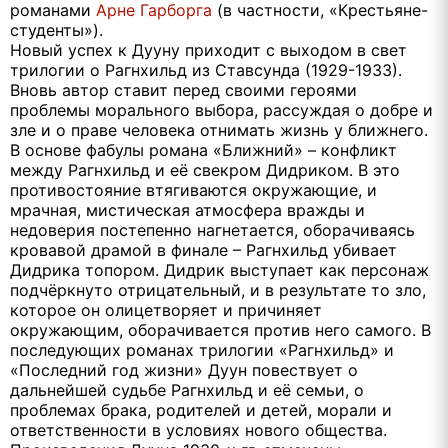
романами
Арне Гарборга
(в частности, «Крестьяне-
студенты»).
Новый успех к Дууну приходит с выходом в свет
трилогии о Рагнхильд из Ставсунда (1929-1933).
Вновь автор ставит перед своими героями
проблемы морального выбора, рассуждая о добре и
зле и о праве человека отнимать жизнь у ближнего.
В основе фабулы романа «Ближний» – конфликт
между Рагнхильд и её свекром Дидриком. В это
противостояние втягиваются окружающие, и
мрачная, мистическая атмосфера вражды и
недоверия постепенно нагнетается, оборачиваясь
кровавой драмой в финале – Рагнхильд убивает
Дидрика топором. Дидрик выступает как персонаж
подчёркнуто отрицательный, и в результате то зло,
которое он олицетворяет и причиняет
окружающим, оборачивается против него самого. В
последующих романах трилогии «Рагнхильд» и
«Последний год жизни» Дуун повествует о
дальнейшей судьбе Рагнхильд и её семьи, о
проблемах брака, родителей и детей, морали и
ответственности в условиях нового общества.