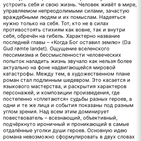
устроить себя и свою жизнь. Человек живёт в мире,
управляемом непреодолимыми силами, зачастую
враждебными людям и их помыслам. Надеяться
нужно только на себя. Тот, кто не в силах
противостоять стихиям как вовне, так и внутри
себя, обречён на гибель. Характерно название
последней главы – «Когда Бог оставил землю» (Da
Gud rømte landet). Ощущение вселенского
пессимизма и бессмысленности человеческих
попыток наладить жизнь звучало как нельзя более
актуально на фоне надвигающейся мировой
катастрофы. Между тем, в художественном плане
роман стал подлинным шедевром. Это касается и
языкового мастерства, и раскрытия характеров
персонажей, и композиции произведения, где
постепенно «сплетаются» судьбы разных героев, а
одни и те же лица и события показаны под разным
углом зрения. Над всем этим доминирует
повествователь – всезнающий, объективный,
подчёркнуто ироничный и проникающий в самые
отдалённые уголки души героев. Основную идею
романа невозможно сформулировать в двух словах