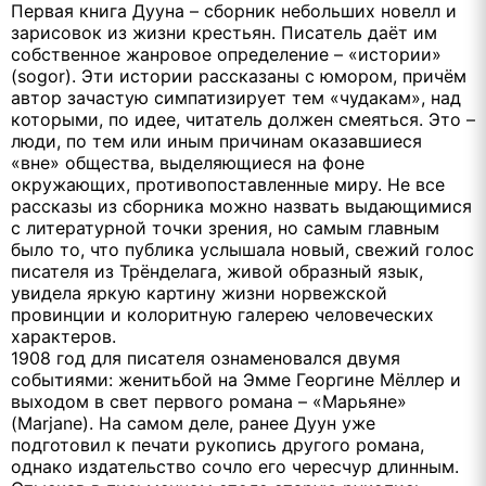
Первая книга Дууна – сборник небольших новелл и
зарисовок из жизни крестьян. Писатель даёт им
собственное жанровое определение – «истории»
(sogor). Эти истории рассказаны с юмором, причём
автор зачастую симпатизирует тем «чудакам», над
которыми, по идее, читатель должен смеяться. Это –
люди, по тем или иным причинам оказавшиеся
«вне» общества, выделяющиеся на фоне
окружающих, противопоставленные миру. Не все
рассказы из сборника можно назвать выдающимися
с литературной точки зрения, но самым главным
было то, что публика услышала новый, свежий голос
писателя из Трёнделага, живой образный язык,
увидела яркую картину жизни норвежской
провинции и колоритную галерею человеческих
характеров.
1908 год для писателя ознаменовался двумя
событиями: женитьбой на Эмме Георгине Мёллер и
выходом в свет первого романа – «Марьяне»
(Marjane). На самом деле, ранее Дуун уже
подготовил к печати рукопись другого романа,
однако издательство сочло его чересчур длинным.