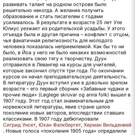
развивать талант на родном острове было
решительно некогда. А желание получить
образование и стать писателем с годами
усиливалось. В результате в возрасте 25 лет Уле
Юлиус уезжает из родительской усадьбы. У этого
отъезда была и другая причина – конфликт с отцом,
чья фанатичная религиозность для молодого
человека показалась неприемлемой. Как бы то ни
было, в Йоа у него не было никаких возможностей
реализовать свою тягу к творчеству. Дуун
отправился в Левангер на курсы для учителей,
которые закончил спустя три года. По окончании
курсов он начал преподавательскую деятельность.
В литературу Дуун вступил уже в довольно зрелом
возрасте – его первый сборник «Забавные чудаки и
прочие люди» (Løglege skruvar og anna folk) вышел в
1907 году. Этот год стал знаменательным для
норвежской литературы, явив стране целое
поколение новых авторов, впоследствии ставших
классиками. В 1907 году дебютировали
Сигрид Унсет
,
Юхан Фалкбергет
,
Херман Вильденвей
. Новые голоса «поколения 1905 года» определили