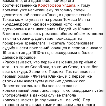
Возможно, его вдохновил пример его
соотечественника
Кристофера Упдала
, к тому
времени уже написавшему половину своей
десятитомной эпопеи «Танец в царстве теней».
Также можно указать на роман Томаса Манна
«Будденброки» как возможный источник
вдохновения для написания «Людей из Ювика».
В цикл вошли шесть романов общим объёмом около
тысячи страниц. Действие происходит на
побережье Трёнделага. Писатель прослеживает
судьбу шести поколений ювикцев в период с начала
19 столетия до 1910-х гг., с экскурсами в более
далёкое прошлое.
«Рассказывают, что первый из ювикцев прибыл с
юга – то ли из Спарбюна, то ли из Стюе, то ли бог
весть откуда. Звали его Пером». Так начинается
первый роман «Жители Ювика», и с первой же
строки мы чувствуем дыхание древних саг.
Повествователь как бы «ссылается» на
коллективный опыт, апеллируя к «очевидцам» путём
употребления в данном случае глагола
«рассказывают» (в подлиннике – dei veit). Пер
становится «патриархом» и предком для целого