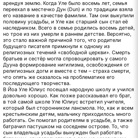
арендуя землю. Когда Уле было восемь лет, семья
переехал в местечко Дун (Dun) и по традиции взяла
его название в качестве фамилии. Там они выкупили
половину усадьбы, и Уле как старший сын стал её
наследником. Всего в семье родились восемь детей,
но трое из них умерли в раннем детстве. Вероятно,
это стало важной причиной того, что родители
будущего писателя примкнули к одному из
религиозных течений «свободной церкви». Смерть
братьев и сестёр могла спровоцировать у самого
Дууна формирование нигилизма, освобождения от
религиозных догм и вместе с тем – страха смерти,
что опять же сказалось на проблематике его
последующего творчества.
В Йоа Уле Юлиус посещал народную школу и учился
довольно хорошо. Как позже рассказывал его брат,
в той самой школе Уле Юлиус встретил учителя,
который был сторонником лансмола. Но, как и всем
крестьянским детям, мальчику приходилось много
работать. Он помогал родителям в усадьбе, а также
батрачил пастушком на соседнем острове. То, что
сын владельца усадьбы вынужден был работать