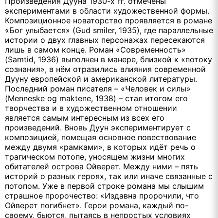
Произведения Дууна 1930-х гг. отмечены
экспериментами в области художественной формы.
Композиционное новаторство проявляется в романе
«Бог улыбается» (Gud smiler, 1935), где параллельные
истории о двух главных персонажах пересекаются
лишь в самом конце. Роман «Современность»
(Samtid, 1936) выполнен в манере, близкой к «потоку
сознания», в нём отразились влияния современной
Дууну европейской и американской литературы.
Последний роман писателя – «Человек и силы»
(Menneske og maktene, 1938) – стал итогом его
творчества и в художественном отношении
является самым интересным из всех его
произведений. Вновь Дуун экспериментирует с
композицией, помещая основное повествование
между двумя «рамками», в которых идёт речь о
трагическом потопе, уносящем жизни многих
обитателей острова Ойверет. Между ними – пять
историй о разных героях, так или иначе связанные с
потопом. Уже в первой строке романа мы слышим
страшное пророчество: «Издавна пророчили, что
Ойверет погибнет». Герои романа, каждый по-
своему, бьются, пытаясь в непростых условиях