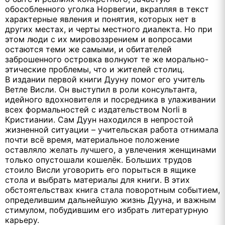
обособленного уголка Норвегии, вкрапляя в текст
характерные явления и понятия, которых нет в
других местах, и черты местного диалекта. Но при
этом люди с их мировоззрением и вопросами
остаются теми же самыми, и обитателей
заброшенного островка волнуют те же морально-
этические проблемы, что и жителей столиц.
В издании первой книги Дууну помог его учитель
Ветле Висли. Он выступил в роли консультанта,
идейного вдохновителя и посредника в улаживании
всех формальностей с издательством Norli в
Кристиании. Сам Дуун находился в непростой
жизненной ситуации – учительская работа отнимала
почти всё время, материальное положение
оставляло желать лучшего, а увлечения женщинами
только опустошали кошелёк. Больших трудов
стоило Висли уговорить его порыться в ящике
стола и выбрать материалы для книги. В этих
обстоятельствах книга стала поворотным событием,
определившим дальнейшую жизнь Дууна, и важным
стимулом, побудившим его избрать литературную
карьеру.