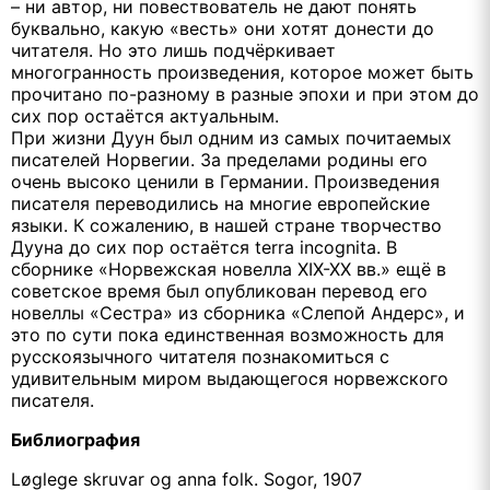
– ни автор, ни повествователь не дают понять
буквально, какую «весть» они хотят донести до
читателя. Но это лишь подчёркивает
многогранность произведения, которое может быть
прочитано по-разному в разные эпохи и при этом до
сих пор остаётся актуальным.
При жизни Дуун был одним из самых почитаемых
писателей Норвегии. За пределами родины его
очень высоко ценили в Германии. Произведения
писателя переводились на многие европейские
языки. К сожалению, в нашей стране творчество
Дууна до сих пор остаётся terra incognita. В
сборнике «Норвежская новелла XIX-XX вв.» ещё в
советское время был опубликован перевод его
новеллы «Сестра» из сборника «Слепой Андерс», и
это по сути пока единственная возможность для
русскоязычного читателя познакомиться с
удивительным миром выдающегося норвежского
писателя.
Библиография
Løglege skruvar og anna folk. Sogor, 1907