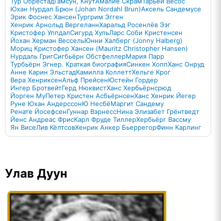
Тур Обрестад
Гамсун, Кнут
Амалие Скрам
Тарьей Весос
Юхан Нурдал Брюн (Johan Nordahl Brun)
Аксель Сандемусе
Эрик Фоснес Хансен
Тургрим Эгген
Хенрик Арнольд Вергеланн
Харальд Росенлёв Ээг
Кристофер Уппдал
Сигурд Хуль
Ларс Соби Кристенсен
Йохан Херман Вессель
Юнни Халберг (Jonny Halberg)
Мориц Кристофер Хансен (Mauritz Christopher Hansen)
Нурдаль Григ
Сигбьёрн Обстфеллер
Мария Парр
Турбьёрн Эгнер. Краткая биография
Синкен Хопп
Ханс Онруд
Анне Карин Эльстад
Камилла Коллетт
Хельге Крог
Вера Хенриксен
Альф Прейсен
Юстейн Гордер
Ингер Бротвейт
Герд Нюквист
Ханс Хербьёрнсрюд
Йорген Му
Петер Кристен Асбьёрнсен
Ханс Хенрик Йегер
Руне Юхан Андерссон
Ю Несбё
Маргит Сандему
Ренате Йосефсен
Гуннар Вэрнесс
Нина Элизабет Грёнтведт
Йенс Андреас Фрис
Карл Фруде Тиллер
Хербьёрг Вассму
Ян Висе
Лив Кёлтсов
Хенрик Анкер Бьеррегор
Финн Карлинг
Улав Дуун