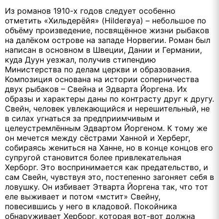
Из романов 1910-х годов следует особенно
отметить «Хильдерёйя» (Hilderøya) – небольшое по
объёму произведение, посвящённое жизни рыбаков
на далёком острове на западе Норвегии. Роман был
написан в основном в Швеции, Дании и Германии,
куда Дуун уезжал, получив стипендию
Министерства по делам церкви и образования.
Композиция основана на истории соперничества
двух рыбаков – Свейна и Эдварта Йоргена. Их
образы и характеры даны по контрасту друг к другу.
Свейн, человек увлекающийся и нерешительный, не
в силах угнаться за предприимчивым и
целеустремлённым Эдвартом Йоргеном. К тому же
он мечется между сёстрами Ханной и Херберг,
собираясь жениться на Ханне, но в конце концов его
супругой становится более привлекательная
Херборг. Это воспринимается как предательство, и
сам Свейн, чувствуя это, постепенно загоняет себя в
ловушку. Он избивает Этварта Йоргена так, что тот
еле выживает и потом «мстит» Свейну,
повесившись у него в кладовой. Покойника
обнаруживает Херборг, которая вот-вот должна