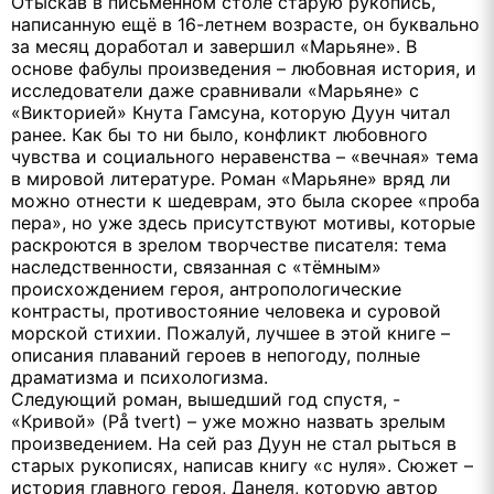
Отыскав в письменном столе старую рукопись,
написанную ещё в 16-летнем возрасте, он буквально
за месяц доработал и завершил «Марьяне». В
основе фабулы произведения – любовная история, и
исследователи даже сравнивали «Марьяне» с
«Викторией» Кнута Гамсуна, которую Дуун читал
ранее. Как бы то ни было, конфликт любовного
чувства и социального неравенства – «вечная» тема
в мировой литературе. Роман «Марьяне» вряд ли
можно отнести к шедеврам, это была скорее «проба
пера», но уже здесь присутствуют мотивы, которые
раскроются в зрелом творчестве писателя: тема
наследственности, связанная с «тёмным»
происхождением героя, антропологические
контрасты, противостояние человека и суровой
морской стихии. Пожалуй, лучшее в этой книге –
описания плаваний героев в непогоду, полные
драматизма и психологизма.
Следующий роман, вышедший год спустя, -
«Кривой» (På tvert) – уже можно назвать зрелым
произведением. На сей раз Дуун не стал рыться в
старых рукописях, написав книгу «с нуля». Сюжет –
история главного героя, Данеля, которую автор