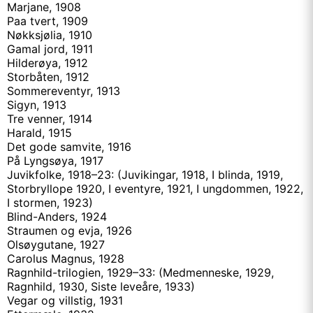
Marjane, 1908
Paa tvert, 1909
Nøkksjølia, 1910
Gamal jord, 1911
Hilderøya, 1912
Storbåten, 1912
Sommereventyr, 1913
Sigyn, 1913
Tre venner, 1914
Harald, 1915
Det gode samvite, 1916
På Lyngsøya, 1917
Juvikfolke, 1918–23: (Juvikingar, 1918, I blinda, 1919,
Storbryllope 1920, I eventyre, 1921, I ungdommen, 1922,
I stormen, 1923)
Blind-Anders, 1924
Straumen og evja, 1926
Olsøygutane, 1927
Carolus Magnus, 1928
Ragnhild-trilogien, 1929–33: (Medmenneske, 1929,
Ragnhild, 1930, Siste leveåre, 1933)
Vegar og villstig, 1931