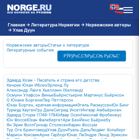
Главная
→
Литература Норвегии
→
Норвежские авторы
→
Улав Дуун
Норвежские авторы
Статьи о литературе
Литературные события
РЎРјРѕС‚СЂРµС‚СЊ РµС‰С‘
Эдвард Хоэм - Писатель и страна его детства
Хенрик Юхан Ибсен
Эрленд Лу
Александр Ланге Хьелланн (Килланд)
Осмунн Улафсон Винье
Бьёрнстьерне Мартинус Бьёрнсон
О Юхане Боргене
Пер Петтерсон
Юхан Борген, краткая информация
Эгиль Расмуссен
Юн Бинг
Турмуд Хауген
Гру Дале
Сигрид Унсет
Ингвар Амбьёрнсен
Эдвард Сторм (1749-1794)
Ивар Осен
Николай Фробениус
Юн Фоссе
Юхан Фалкбергет
Ари Бен
Йенс Бьёрнебу
Ян Эрик Волл
Гуннар Столесен
Карин Фоссум
Тур Оге Брингсверд
Улав Дуун
Руаль Даль
Людвиг Хольберг
Марион Коксвик
Арне Гарборг
Юнас Ли
Эндре Люнд Эриксен