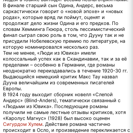
В финале старший сын Одина, Андерс, весьма
саркастически говорит о «новой эпохе» и «новых
родах», которые вряд ли поймут, оценят и
продолжат дело жизни Одина и его предков. По
словам Хемминга Гююра, столь пессимистический
финал сыграл свою роль в том, что Дууну так и не
присудили Нобелевскую премию по литературе, на
которую номинировался несколько раз.
Тем не менее, «Люди из Ювика» имели
колоссальный успех как в Скандинавии, так и за её
пределами – особенно в Германии, где романы
неоднократно переиздавались в течение 1920-30 гг.
Выдающийся немецкий критик Макс Тау назвал
Дууна величайшим из современных писателей
Европы.
В 1924 году выходит сборник новелл «Слепой
Андерс» (Blind-Anders), тематически связанный с
«Людьми из Ювика». Последующие романы
получили не самые лестные отзывы критиков, хотя
«Каролус Магнус» (1928) был высоко оценен
Сигурдом Хулем
. Действие романа частично
происходит в Осло, и произведение перекликается с