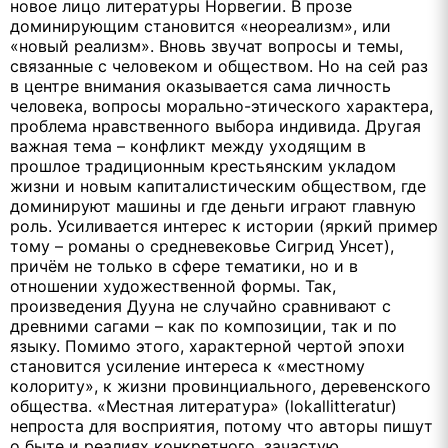
новое лицо литературы Норвегии. В прозе
доминирующим становится «неореализм», или
«новый реализм». Вновь звучат вопросы и темы,
связанные с человеком и обществом. Но на сей раз
в центре внимания оказывается сама личность
человека, вопросы морально-этического характера,
проблема нравственного выбора индивида. Другая
важная тема – конфликт между уходящим в
прошлое традиционным крестьянским укладом
жизни и новым капиталистическим обществом, где
доминируют машины и где деньги играют главную
роль. Усиливается интерес к истории (яркий пример
тому – романы о средневековье Сигрид Унсет),
причём не только в сфере тематики, но и в
отношении художественной формы. Так,
произведения Дууна не случайно сравнивают с
древними сагами – как по композиции, так и по
языку. Помимо этого, характерной чертой эпохи
становится усиление интереса к «местному
колориту», к жизни провинциального, деревенского
общества. «Местная литература» (lokallitteratur)
непроста для восприятия, потому что авторы пишут
о быте и реалиях конкретного, зачастую