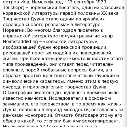
остров Йоа, Намсенфьорд - 13 сентября 1939,
Тёнсберг) - норвежский писатель, один из классиков
норвежской литературы первой половины XX века.
Творчество Дууна стало одним из ярчайших
образцов «нового реализма» в литературе
Норвегии. Во многом благодаря писателю в
норвежской литературе получил развитие жанр
Heimstaddikting – «сельской литературы»,
изображавшей будни норвежской провинции,
рисовавшей простых людей в их повседневной
жизни. При всей кажущейся «местечковости» этого
типа произведений, они ставят перед читателем
сложные, порой глобальные вопросы бытия, а в
образах простых крестьян запечатлены глубокие и
символические характеры. Именно этим в первую
очередь и привлекательно творчество Дууна.
О биографии писателя до недавнего времени было
известно немногое. Исследователи в основном
занимались его творчеством, в то время как жизнь
Дууна, особенно в период молодости, оставалась за
рамками монографий. Отчасти благодаря этому его
образ в какой-то степени был «мифологизирован».
Но вышедшая в 2007 году большая книга