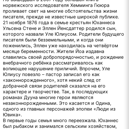
норвежского исследователя Хемминга Гююра
проливает свет на многие обстоятельства жизни
писателя, прежде не известные широкой публике.
21 ноября 1876 года в семье крестьян Юханнеса
Ульсена Стене и Эллен Йенсдаттер родился сын,
которого назвали Уле Юлиусом. Родители будущего
писателя были безземельными, и когда они
поженились, Эллен уже находилась на четвёртом
месяце беременности. Жители Йоа издавна
славились своей добропорядочностью, и рождение
внебрачного ребёнка рассматривалось как
вопиющее нарушение приличий. Впрочем, Уле
Юлиусу повезло – пастор записал его как
«законнорожденного», хотя некий след от
добрачной связи родителей сказался на его
характере и творчестве. Так, в последующих
романах Дууна многие герои являются
незаконнорожденными. Это касается и Одина,
одного из главных персонажей эпопеи «Люди из
Ювика».
В первые годы семья много переезжала. Юханнес
был рыбаком и занимался сельским хозяйством,