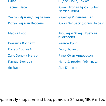
Юнас Ли
Эндре Люнд Эриксен
Тарьей Весос
Юхан Нурдал Брюн (Johan
Nordahl Brun)
Хенрик Арнольд Вергеланн
Харальд Росенлёв Ээг
Йохан Херман Вессель
Юнни Халберг (Jonny Halberg)
Мария Парр
Турбьёрн Эгнер. Краткая
биография
Камилла Коллетт
Хельге Крог
Ингер Бротвейт
Герд Нюквист
н
Ханс Хенрик Йегер
Руне Юхан Андерссон
Гуннар Вэрнесс
Нина Элизабет Грёнтведт
Ян Висе
Лив Кёлтсов
Эрленд Лу (норв. Erlend Loe, родился 24 мая, 1969 в Т