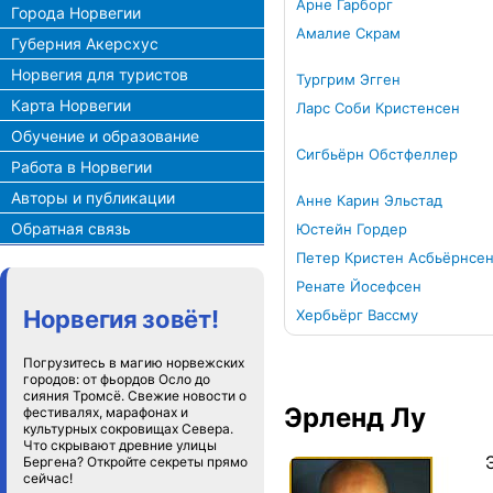
Арне Гарборг
Города Норвегии
Амалие Скрам
Губерния Акерсхус
Норвегия для туристов
Тургрим Эгген
Карта Норвегии
Ларс Соби Кристенсен
Обучение и образование
Сигбьёрн Обстфеллер
Работа в Норвегии
Авторы и публикации
Анне Карин Эльстад
Обратная связь
Юстейн Гордер
Петер Кристен Асбьёрнсе
Ренате Йосефсен
Норвегия зовёт!
Хербьёрг Вассму
Погрузитесь в магию норвежских
городов: от фьордов Осло до
сияния Тромсё. Свежие новости о
Эрленд Лу
фестивалях, марафонах и
культурных сокровищах Севера.
Что скрывают древние улицы
Бергена? Откройте секреты прямо
сейчас!