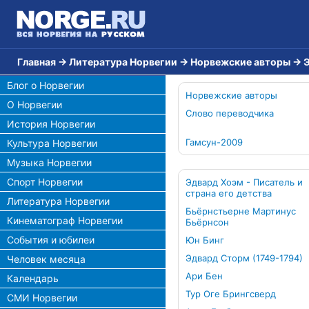
Главная
→
Литература Норвегии
→
Норвежские авторы
→
Блог о Норвегии
Норвежские авторы
О Норвегии
Слово переводчика
История Норвегии
Гамсун-2009
Культура Норвегии
Музыка Норвегии
Спорт Норвегии
Эдвард Хоэм - Писатель и
страна его детства
Литература Норвегии
Бьёрнстьерне Мартинус
Кинематограф Норвегии
Бьёрнсон
События и юбилеи
Юн Бинг
Эдвард Сторм (1749-1794)
Человек месяца
Ари Бен
Календарь
Тур Оге Брингсверд
СМИ Норвегии