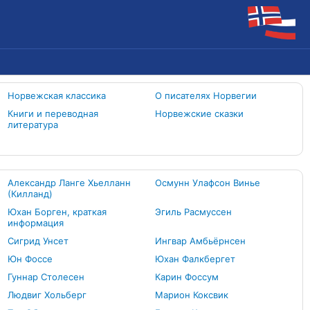
Норвежская классика
О писателях Норвегии
Книги и переводная
Норвежские сказки
литература
Александр Ланге Хьелланн
Осмунн Улафсон Винье
(Килланд)
Юхан Борген, краткая
Эгиль Расмуссен
информация
Сигрид Унсет
Ингвар Амбьёрнсен
Юн Фоссе
Юхан Фалкбергет
Гуннар Столесен
Карин Фоссум
Людвиг Хольберг
Марион Коксвик