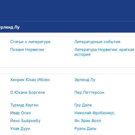
Эрленд Лу
Статьи о литературе
Литературные события
Поэзия Норвегии
Литература Норвегии: краткая
история
Хенрик Юхан Ибсен
Эрленд Лу
О Юхане Боргене
Пер Петтерсон
Турмуд Хауген
Гру Дале
Ивар Осен
Николай Фробениус
Йенс Бьёрнебу
Ян Эрик Волл
Улав Дуун
Руаль Даль