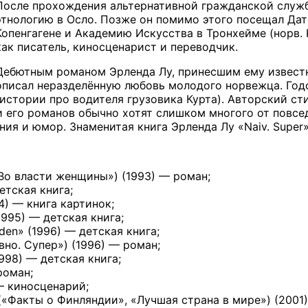
После прохождения альтернативной гражданской службы 
этнологию в Осло. Позже он помимо этого посещал Дат
Копенгагене и Академию Искусства в Тронхейме (норв. K
как писатель, киносценарист и переводчик.
Дебютным романом Эрленда Лу, принесшим ему известнос
описал неразделённую любовь молодого норвежца. Годо
(истории про водителя грузовика Курта). Авторский ст
и его романов обычно хотят слишком многого от повсе
ия и юмор. Знаменитая книга Эрленда Лу «Naiv. Super»
«Во власти женщины») (1993) — роман;
етская книга;
4) — книга картинок;
1995) — детская книга;
en» (1996) — детская книга;
но. Супер») (1996) — роман;
998) — детская книга;
роман;
— киносценарий;
(«Факты о Финляндии», «Лучшая страна в мире») (2001