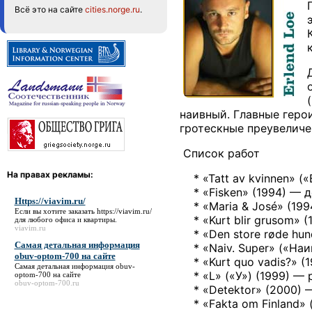
Всё это на сайте
cities.norge.ru
.
наивный. Главные геро
гротескные преувеличен
Список работ
На правах рекламы:
* «Tatt av kvinnen» (
* «Fisken» (1994) — д
Https://viavim.ru/
* «Maria & José» (199
Если вы хотите заказать
https://viavim.ru/
* «Kurt blir grusom» (
для любого офиса и квартиры.
viavim.ru
* «Den store røde hund
Самая детальная информация
* «Naiv. Super» («Наив
obuv-optom-700 на сайте
* «Kurt quo vadis?» (1
Самая детальная информация obuv-
* «L» («У») (1999) — 
optom-700 на сайте
obuv-optom-700.ru
* «Detektor» (2000) 
* «Fakta om Finland» 