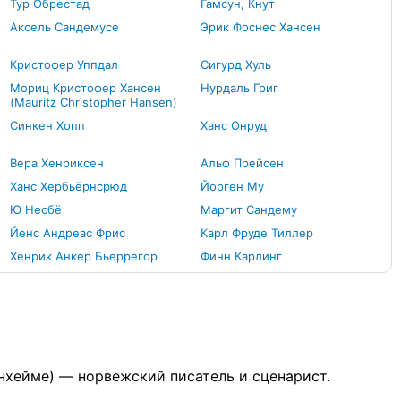
Тур Обрестад
Гамсун, Кнут
Аксель Сандемусе
Эрик Фоснес Хансен
Кристофер Уппдал
Сигурд Хуль
Мориц Кристофер Хансен
Нурдаль Григ
(Mauritz Christopher Hansen)
Синкен Хопп
Ханс Онруд
Вера Хенриксен
Альф Прейсен
Ханс Хербьёрнсрюд
Йорген Му
Ю Несбё
Маргит Сандему
Йенс Андреас Фрис
Карл Фруде Тиллер
Хенрик Анкер Бьеррегор
Финн Карлинг
ронхейме) — норвежский писатель и сценарист.