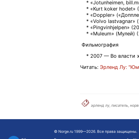
* «Jotunheimen, bill.m
* «Kurt koker hodet» (
* «Doppler» («Допплер
* «Volvo lastvagnar» (
* «Pingvinhjelpen» (20
* «Muleum» (Мулей) (
Фильмография
* 2007 — Во власти 
Читать:
Эрленд Лу: "Юм
эрленд лу, писатель, нор
©
Norge.ru
1999—2026. Все права защищены.