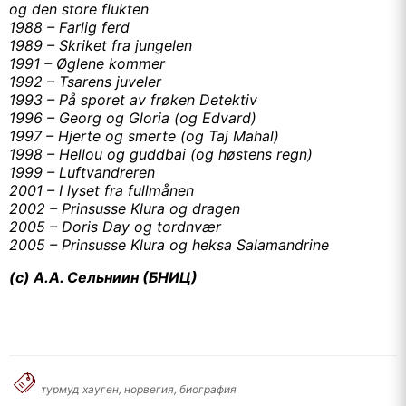
og den store flukten
1988 – Farlig ferd
1989 – Skriket fra jungelen
1991 – Øglene kommer
1992 – Tsarens juveler
1993 – På sporet av frøken Detektiv
1996 – Georg og Gloria (og Edvard)
1997 – Hjerte og smerte (og Taj Mahal)
1998 – Hellou og guddbai (og høstens regn)
1999 – Luftvandreren
2001 – I lyset fra fullmånen
2002 – Prinsusse Klura og dragen
2005 – Doris Day og tordnvær
2005 – Prinsusse Klura og heksa Salamandrine
(c) А.А. Сельниин (БНИЦ)
турмуд хауген, норвегия, биография