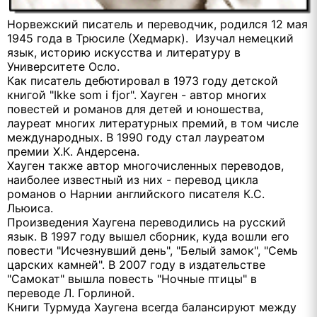
Норвежский писатель и переводчик, родился 12 мая
1945 года в Трюсиле (Хедмарк). Изучал немецкий
язык, историю искусства и литературу в
Университете Осло.
Как писатель дебютировал в 1973 году детской
книгой "Ikke som i fjor". Хауген - автор многих
повестей и романов для детей и юношества,
лауреат многих литературных премий, в том числе
международных. В 1990 году стал лауреатом
премии Х.К. Андерсена.
Хауген также автор многочисленных переводов,
наиболее известный из них - перевод цикла
романов о Нарнии английского писателя К.С.
Льюиса.
Произведения Хаугена переводились на русский
язык. В 1997 году вышел сборник, куда вошли его
повести "Исчезнувший день", "Белый замок", "Семь
царских камней". В 2007 году в издательстве
"Самокат" вышла повесть "Ночные птицы" в
переводе Л. Горлиной.
Книги Турмуда Хаугена всегда балансируют между