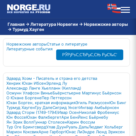
Главная
→
Литература Норвегии
→
Норвежские авторы
→
Турмуд Хауген
Норвежские авторы
Статьи о литературе
Литературные события
РЎРјРѕС‚СЂРµС‚СЊ РµС‰С‘
Эдвард Хоэм - Писатель и страна его детства
Хенрик Юхан Ибсен
Эрленд Лу
Александр Ланге Хьелланн (Килланд)
Осмунн Улафсон Винье
Бьёрнстьерне Мартинус Бьёрнсон
О Юхане Боргене
Пер Петтерсон
Юхан Борген, краткая информация
Эгиль Расмуссен
Юн Бинг
Турмуд Хауген
Гру Дале
Сигрид Унсет
Ингвар Амбьёрнсен
Эдвард Сторм (1749-1794)
Ивар Осен
Николай Фробениус
Юн Фоссе
Юхан Фалкбергет
Ари Бен
Йенс Бьёрнебу
Ян Эрик Волл
Гуннар Столесен
Карин Фоссум
Тур Оге Брингсверд
Улав Дуун
Руаль Даль
Людвиг Хольберг
Марион Коксвик
Арне Гарборг
Юнас Ли
Эндре Люнд Эриксен