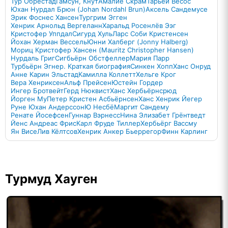
Тур Обрестад
Гамсун, Кнут
Амалие Скрам
Тарьей Весос
Юхан Нурдал Брюн (Johan Nordahl Brun)
Аксель Сандемусе
Эрик Фоснес Хансен
Тургрим Эгген
Хенрик Арнольд Вергеланн
Харальд Росенлёв Ээг
Кристофер Уппдал
Сигурд Хуль
Ларс Соби Кристенсен
Йохан Херман Вессель
Юнни Халберг (Jonny Halberg)
Мориц Кристофер Хансен (Mauritz Christopher Hansen)
Нурдаль Григ
Сигбьёрн Обстфеллер
Мария Парр
Турбьёрн Эгнер. Краткая биография
Синкен Хопп
Ханс Онруд
Анне Карин Эльстад
Камилла Коллетт
Хельге Крог
Вера Хенриксен
Альф Прейсен
Юстейн Гордер
Ингер Бротвейт
Герд Нюквист
Ханс Хербьёрнсрюд
Йорген Му
Петер Кристен Асбьёрнсен
Ханс Хенрик Йегер
Руне Юхан Андерссон
Ю Несбё
Маргит Сандему
Ренате Йосефсен
Гуннар Вэрнесс
Нина Элизабет Грёнтведт
Йенс Андреас Фрис
Карл Фруде Тиллер
Хербьёрг Вассму
Ян Висе
Лив Кёлтсов
Хенрик Анкер Бьеррегор
Финн Карлинг
Турмуд Хауген