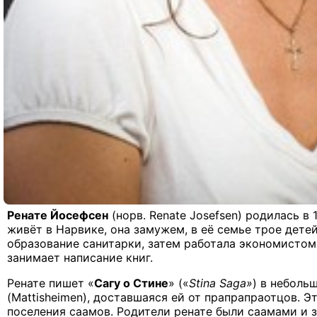
Ренате Йосефсен
(норв.
Renate
Josefsen
) родилась в 
живёт в Нарвике, она замужем, в её семье трое детей
образование санитарки, затем работала экономистом,
занимает написание книг.
Ренате пишет «
Сагу о Стине
» («
Stina
Saga
»
) в небол
(
Mattisheimen
), доставшаяся ей от прапрапраотцов. Э
поселения саамов. Родители ренате были саамами и 