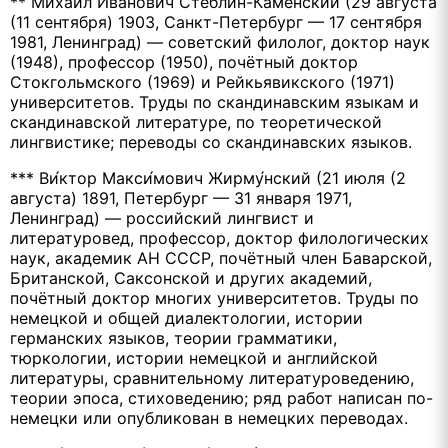
** Михаил Иванович Стеблин-Каменский (29 августа
(11 сентября) 1903, Санкт-Петербург — 17 сентября
1981, Ленинград) — советский филолог, доктор наук
(1948), профессор (1950), почётный доктор
Стокгольмского (1969) и Рейкьявикского (1971)
университетов. Труды по скандинавским языкам и
скандинавской литературе, по теоретической
лингвистике; переводы со скандинавских языков.
*** Ви́ктор Макси́мович Жирму́нский (21 июля (2
августа) 1891, Петербург — 31 января 1971,
Ленинград) — российский лингвист и
литературовед, профессор, доктор филологических
наук, академик АН СССР, почётный член Баварской,
Британской, Саксонской и других академий,
почётный доктор многих университетов. Труды по
немецкой и общей диалектологии, истории
германских языков, теории грамматики,
тюркологии, истории немецкой и английской
литературы, сравнительному литературоведению,
теории эпоса, стиховедению; ряд работ написан по-
немецки или опубликован в немецких переводах.