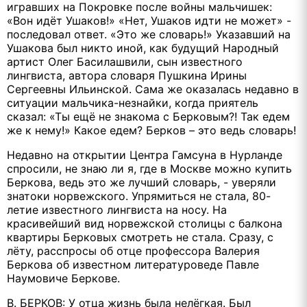
игравших на Покровке после войны мальчишек:
«Вон идёт Ушаков!» «Нет, Ушаков идти не может» -
последовал ответ. «Это же словарь!» Указавший на
Ушакова был никто иной, как будущий Народный
артист Олег Басилашвили, сын известного
лингвиста, автора словаря Пушкина Ирины
Сергеевны Ильинской. Сама же оказалась недавно в
ситуации мальчика-незнайки, когда приятель
сказал: «Ты ещё не знакома с Берковым?! Так едем
же к нему!» Какое едем? Берков – это ведь словарь!
Недавно на открытии Центра Гамсуна в Нурланде
спросили, не знаю ли я, где в Москве можно купить
Беркова, ведь это же лучший словарь, - уверяли
знатоки норвежского. Упрямиться не стала, 80-
летие известного лингвиста на носу. На
красивейший вид норвежской столицы с балкона
квартиры Берковых смотреть не стала. Сразу, с
лёту, расспросы об отце профессора Валерия
Беркова об известном литературоведе Павле
Наумовиче Беркове.
В. БЕРКОВ: У отца жизнь была нелёгкая. Был