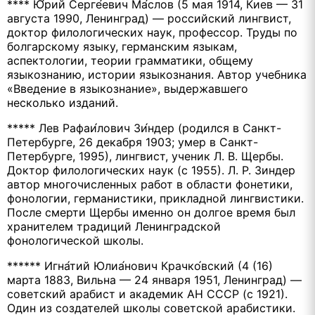
**** Ю́рий Серге́евич Ма́слов (5 мая 1914, Киев — 31
августа 1990, Ленинград) — российский лингвист,
доктор филологических наук, профессор. Труды по
болгарскому языку, германским языкам,
аспектологии, теории грамматики, общему
языкознанию, истории языкознания. Автор учебника
«Введение в языкознание», выдержавшего
несколько изданий.
***** Лев Рафаи́лович Зи́ндер (родился в Санкт-
Петербурге, 26 декабря 1903; умер в Санкт-
Петербурге, 1995), лингвист, ученик Л. В. Щербы.
Доктор филологических наук (с 1955). Л. Р. Зиндер
автор многочисленных работ в области фонетики,
фонологии, германистики, прикладной лингвистики.
После смерти Щербы именно он долгое время был
хранителем традиций Ленинградской
фонологической школы.
****** Игна́тий Юлиа́нович Крачко́вский (4 (16)
марта 1883, Вильна — 24 января 1951, Ленинград) —
советский арабист и академик АН СССР (с 1921).
Один из создателей школы советской арабистики.