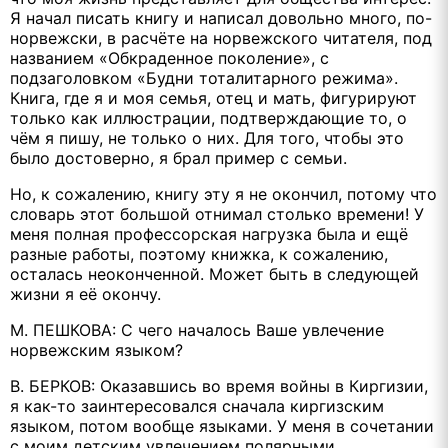
Я начал писать книгу и написал довольно много, по-
норвежски, в расчёте на норвежского читателя, под
названием «Обкраденное поколение», с
подзаголовком «Будни тоталитарного режима».
Книга, где я и моя семья, отец и мать, фигурируют
только как иллюстрации, подтверждающие то, о
чём я пишу, не только о них. Для того, чтобы это
было достоверно, я брал пример с семьи.
Но, к сожалению, книгу эту я не окончил, потому что
словарь этот большой отнимал столько времени! У
меня полная профессорская нагрузка была и ещё
разные работы, поэтому книжка, к сожалению,
осталась неоконченной. Может быть в следующей
жизни я её окончу.
М. ПЕШКОВА: С чего началось Ваше увлечение
норвежским языком?
В. БЕРКОВ: Оказавшись во время войны в Киргизии,
я как-то заинтересовался сначала киргизским
языком, потом вообще языками. У меня в сочетании
с моим детским увлечением полярными