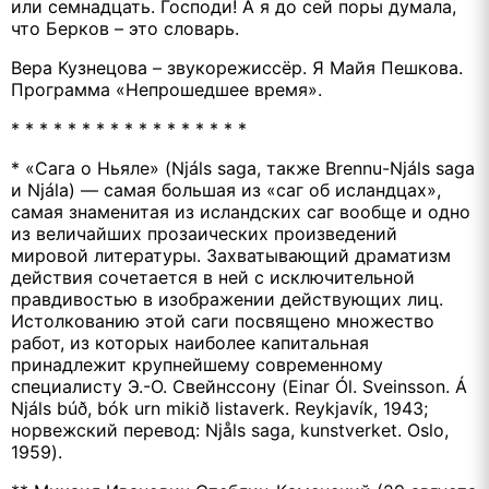
или семнадцать. Господи! А я до сей поры думала,
что Берков – это словарь.
Вера Кузнецова – звукорежиссёр. Я Майя Пешкова.
Программа «Непрошедшее время».
* * * * * * * * * * * * * * * * *
* «Сага о Ньяле» (Njáls saga, также Brennu-Njáls saga
и Njála) — самая большая из «саг об исландцах»,
самая знаменитая из исландских саг вообще и одно
из величайших прозаических произведений
мировой литературы. Захватывающий драматизм
действия сочетается в ней с исключительной
правдивостью в изображении действующих лиц.
Истолкованию этой саги посвящено множество
работ, из которых наиболее капитальная
принадлежит крупнейшему современному
специалисту Э.-О. Свейнссону (Einar Ól. Sveinsson. Á
Njáls búð, bók urn mikið listaverk. Reykjavík, 1943;
норвежский перевод: Njåls saga, kunstverket. Oslo,
1959).