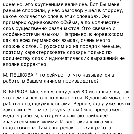
конечно, это крупнейшая величина. Вот Вы меня
раньше спросили, у нас разговор ушёл в сторону,
какое количество слов в этих словарях. Они
примерно одинакового объёма, а по количеству
слов существенно различаются. Это связано с
особенностями языком. Например, в норвежском,
как во всех германских языках, очень много
сложных слов. В русском их на порядок меньше,
поэтому характеризовать словарь только по
количеству слов и идиоматических выражений не
вполне корректно.
М. ПЕШКОВА: Что сейчас то, что называется в
работе, в Вашем личном производстве?
В. БЕРКОВ: Мне через пару дней 80 исполняется, так
что темпы несколько снижаются. В данный момент я
работаю над двумя книгами. Вернее, одну уже почти
закончил. Это мне факультетом было предложено
издать работы, которые я считаю наиболее
значительными моими. И вот такая книга мною
подготовлена. Там ещё редакторская работа
осталась. Вторая книга, над которой я буквально