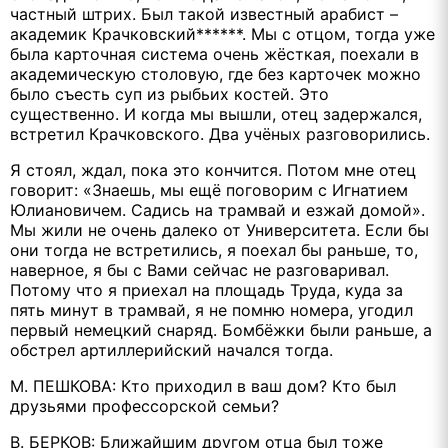
частный штрих. Был такой известный арабист –
академик Крачковский******. Мы с отцом, тогда уже
была карточная система очень жёсткая, поехали в
академическую столовую, где без карточек можно
было съесть суп из рыбьих костей. Это
существенно. И когда мы вышли, отец задержался,
встретил Крачковского. Два учёных разговорились.
Я стоял, ждал, пока это кончится. Потом мне отец
говорит: «Знаешь, мы ещё поговорим с Игнатием
Юлиановичем. Садись на трамвай и езжай домой».
Мы жили не очень далеко от Университета. Если бы
они тогда не встретились, я поехал бы раньше, то,
наверное, я бы с Вами сейчас не разговаривал.
Потому что я приехал на площадь Труда, куда за
пять минут в трамвай, я не помню номера, угодил
первый немецкий снаряд. Бомбёжки были раньше, а
обстрел артиллерийский начался тогда.
М. ПЕШКОВА: Кто приходил в ваш дом? Кто был
друзьями профессорской семьи?
В. БЕРКОВ: Ближайшим другом отца был тоже