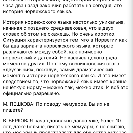
часа два назад закончил работать на сегодня, это
история норвежского языка.
История норвежского языка настолько уникальна,
начиная с позднего средневековья, что в двух
словах об этом не скажешь. Но очень коротко.
Ситуация характеризуется тем, что в Норвегии как
бы два варианта норвежского языка, которые
различаются между собой, как примерно
норвежский и датский. Не касаясь целого ряда
моментов других. Поэтому возникновения этого
«двуязычия», пожалуй, самый драматический
момент в истории норвежского языка. И это имеет
следствием то, что норвежский язык имеет крайне
нечёткую норму – можно так, можно этак. И всё это
официально разрешено.
М. ПЕШКОВА: По поводу мемуаров. Вы их не
пишете?
В. БЕРКОВ: Я начал довольно давно уже, более 10
лет, даже больше, писать не мемуары, я не считаю,
что моя жизнь представляет для общества интерес.