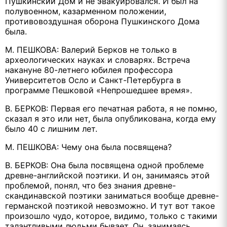
Пушкинский Дом и не эвакуировался. И был на
полувоенном, казарменном положении,
противовоздушная оборона Пушкинского Дома
была.
М. ПЕШКОВА: Валерий Берков не только в
археологических науках и словарях. Встреча
накануне 80-летнего юбилея профессора
Университетов Осло и Санкт-Петербурга в
программе Пешковой «Непрошедшее время».
В. БЕРКОВ: Первая его печатная работа, я не помню,
сказал я это или нет, была опубликована, когда ему
было 40 с лишним лет.
М. ПЕШКОВА: Чему она была посвящена?
В. БЕРКОВ: Она была посвящена одной проблеме
древне-английской поэтики. И он, занимаясь этой
проблемой, понял, что без знания древне-
скандинавской поэтики заниматься вообще древне-
германской поэтикой невозможно. И тут вот такое
произошло чудо, которое, видимо, только с такими
талантливыми людьми бывает. Он, занимаясь