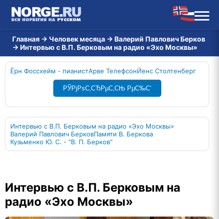
Главная
→
Человек месяца
→
Валерий Павлович Берков
→
Интервью с В.П. Берковым на радио «Эхо Москвы»
Ёрн Фоссхейм - пианист
Арве Телефсон
Йенс Столтенберг
РЎРјРѕС‚СЂРµС‚СЊ РµС‰С‘
Интервью с В.П. Берковым на радио «Эхо Москвы»
Валерий Павлович Берков
Памяти В. Беркова
Кузьменко Ю. С. - "В. П. Берков"
Интервью с В.П. Берковым на
радио «Эхо Москвы»