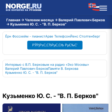
Главная
→
Человек месяца
→
Валерий Павлович Берков
→
Кузьменко Ю. С. - "В. П. Берков"
Ёрн Фоссхейм - пианист
Арве Телефсон
Йенс Столтенберг
РЎРјРѕС‚СЂРµС‚СЊ РµС‰С‘
Интервью с В.П. Берковым на радио «Эхо Москвы»
Валерий Павлович Берков
Памяти В. Беркова
Кузьменко Ю. С. - "В. П. Берков"
Кузьменко Ю. С. - "В. П. Берков"