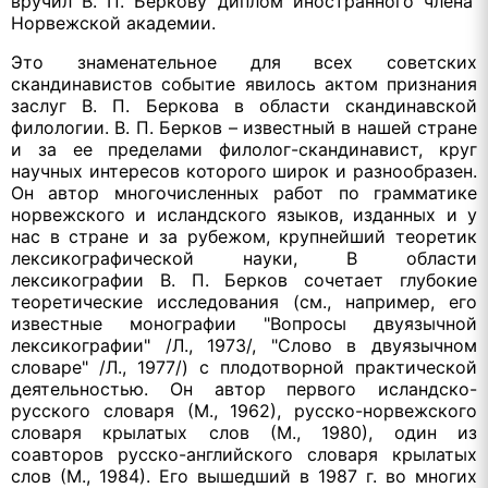
вручил В. П. Беркову диплом иностранного члена
Норвежской академии.
Это знаменательное для всех советских
скандинавистов событие явилось актом признания
заслуг В. П. Беркова в области скандинавской
филологии. В. П. Берков – известный в нашей стране
и за ее пределами филолог-скандинавист, круг
научных интересов которого широк и разнообразен.
Он автор многочисленных работ по грамматике
норвежского и исландского языков, изданных и у
нас в стране и за рубежом, крупнейший теоретик
лексикографической науки, В области
лексикографии В. П. Берков сочетает глубокие
теоретические исследования (см., например, его
известные монографии "Вопросы двуязычной
лексикографии" /Л., 1973/, "Слово в двуязычном
словаре" /Л., 1977/) с плодотворной практической
деятельностью. Он автор первого исландско-
русского словаря (М., 1962), русско-норвежского
словаря крылатых слов (М., 1980), один из
соавторов русско-английского словаря крылатых
слов (М., 1984). Его вышедший в 1987 г. во многих