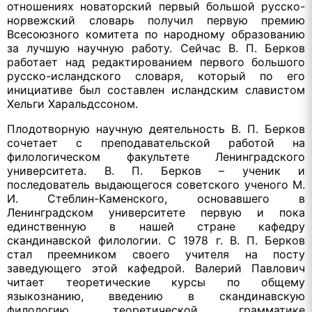
отношениях новаторский первый большой русско-
норвежский словарь получил первую премию
Всесоюзного комитета по народному образованию
за лучшую научную работу. Сейчас В. П. Берков
работает над редактированием первого большого
русско-исландского словаря, который по его
инициативе был составлен исландским славистом
Хельги Харальдссоном.
Плодотворную научную деятельность В. П. Берков
сочетает с преподавательской работой на
филологическом факультете Ленинградского
университета. В. П. Берков – ученик и
последователь выдающегося советского ученого М.
И. Стеблин-Каменского, основавшего в
Ленинградском университете первую и пока
единственную в нашей стране кафедру
скандинавской филологии. С 1978 г. В. П. Берков
стал преемником своего учителя на посту
заведующего этой кафедрой. Валерий Павлович
читает теоретические курсы по общему
языкознанию, введению в скандинавскую
филологию, теоретической грамматике