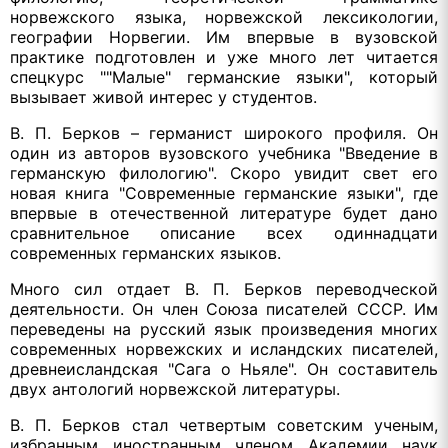
норвежского языка, норвежской лексикологии,
географии Норвегии. Им впервые в вузовской
практике подготовлен и уже много лет читается
спецкурс ""Малые" германские языки", который
вызывает живой интерес у студентов.
В. П. Берков – германист широкого профиля. Он
один из авторов вузовского учебника "Введение в
германскую филологию". Скоро увидит свет его
новая книга "Современные германские языки", где
впервые в отечественной литературе будет дано
сравнительное описание всех одиннадцати
современных германских языков.
Много сил отдает В. П. Берков переводческой
деятельности. Он член Союза писателей СССР. Им
переведены на русский язык произведения многих
современных норвежских и исландских писателей,
древнеисландская "Сага о Ньяле". Он составитель
двух антологий норвежской литературы.
В. П. Берков стал четвертым советским ученым,
избранным иностранным членом Академии наук