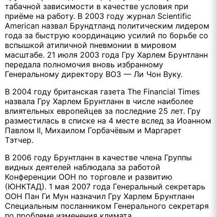
табачной зависимости в качестве условия при
приёме на работу. В 2003 году журнал Scientific
American назвал Брундтланд политическим лидером
года за быструю координацию усилий по борьбе со
вспышкой атипичной пневмонии в мировом
масштабе. 21 июля 2003 года Гру Харлем Брунтланн
передала полномочия вновь избранному
Генеральному директору ВОЗ — Ли Чон Вуку.
В 2004 году британская газета The Financial Times
назвала Гру Харлем Брунтланн в числе наиболее
влиятельных европейцев за последние 25 лет. Гру
разместилась в списке на 4 месте вслед за Иоанном
Павлом II, Михаилом Горбачёвым и Маргарет
Тэтчер.
В 2006 году Брунтланн в качестве члена Группы
видных деятелей наблюдала за работой
Конференции ООН по торговле и развитию
(ЮНКТАД). 1 мая 2007 года Генеральный секретарь
ООН Пан Ги Мун назначил Гру Харлем Брунтланн
Специальным посланником Генерального секретаря
по проблеме изменения климата.