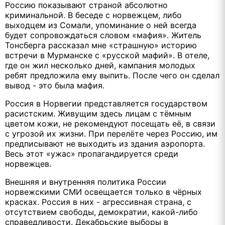
Россию показывают страной абсолютно
криминальной. В беседе с норвежцем, либо
выходцем из Сомали, упоминание о ней всегда
будет сопровождаться словом «мафия». Житель
Тонсберга рассказал мне «страшную» историю
встречи в Мурманске с «русской мафий». В отеле,
где он жил несколько дней, кампания молодых
ребят предложила ему выпить. После чего он сделал
вывод - это была мафия.
Россия в Норвегии представляется государством
расистским. Живущим здесь лицам с тёмным
цветом кожи, не рекомендуют посещать её, в связи
с угрозой их жизни. При перелёте через Россию, им
предписывают не выходить из здания аэропорта.
Весь этот «ужас» пропагандируется среди
норвежцев.
Внешняя и внутренняя политика России
норвежскими СМИ освещается только в чёрных
красках. Россия в них - агрессивная страна, с
отсутствием свободы, демократии, какой-либо
справедливости. Декабрьские выборы в