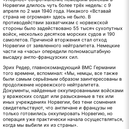
Норвегии длилось чуть более трёх недель: с 9
апреля по 2 мая 1940 года. Никакого «Вставай
страна не огромная» здесь не было. В
противодействии захватчикам с норвежской
стороны было задействовано 55 тысяч сухопутных
войск, несколько десятков морских судов и 190
самолетов. Причиной вторжения стал отход
Норвегии от заявленного нейтралитета. Немецкие
части на «часы» опередили полномасштабную
высадку англо-французских сил.
Эрих Редер, главнокомандующий ВМС Германии
того времени, вспоминал: «Мы, немцы, все также
были самым серьёзным образом заинтересованы в
продолжение норвежского нейтралитета.
Документы, найденные оккупированными войсками
у вражеских солдат или разысканные в тех или
иных учреждениях Норвегии, без тени сомнения
свидетельствуют, что англичане и французы не
только готовились оккупировать Норвегию, но
операция уже практически начала осуществляться,
когда мы выбили их из страны».