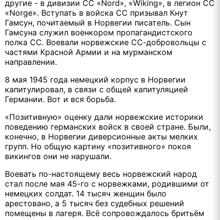
другие - в дивизии СС «Nord», «Wiking», в легион СС
«Norge». Вступать в войска СС призывал Кнут
Гамсун, почитаемый в Норвегии писатель. Сын
Гамсуна служил военкором пропагандистского
полка СС. Воевали норвежские СС-добровольцы с
частями Красной Армии и на мурманском
направлении.
8 мая 1945 года немецкий корпус в Норвегии
капитулировал, в связи с общей капитуляцией
Германии. Вот и вся борьба.
«Позитивную» оценку дали норвежские историки
поведению германских войск в своей стране. Были,
конечно, в Норвегии диверсионные акты мелких
групп. Но общую картину «позитивного» покоя
викингов они не нарушали.
Воевать по-настоящему весь норвежский народ
стал после мая 45-го с норвежками, родившими от
немецких солдат. 14 тысяч женщин было
арестовано, а 5 тысяч без судебных решений
помещены в лагеря. Всё сопровождалось бритьём