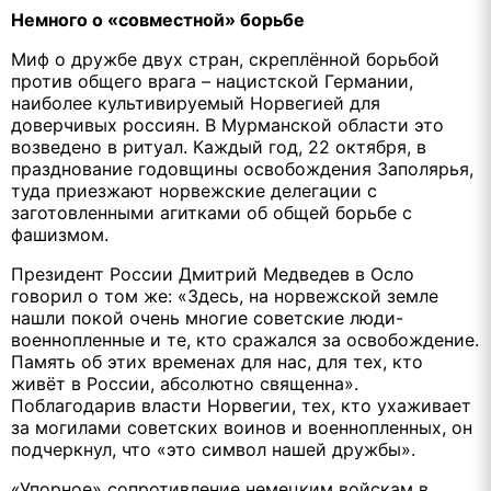
Немного о «совместной» борьбе
Миф о дружбе двух стран, скреплённой борьбой
против общего врага – нацистской Германии,
наиболее культивируемый Норвегией для
доверчивых россиян. В Мурманской области это
возведено в ритуал. Каждый год, 22 октября, в
празднование годовщины освобождения Заполярья,
туда приезжают норвежские делегации с
заготовленными агитками об общей борьбе с
фашизмом.
Президент России Дмитрий Медведев в Осло
говорил о том же: «Здесь, на норвежской земле
нашли покой очень многие советские люди-
военнопленные и те, кто сражался за освобождение.
Память об этих временах для нас, для тех, кто
живёт в России, абсолютно священна».
Поблагодарив власти Норвегии, тех, кто ухаживает
за могилами советских воинов и военнопленных, он
подчеркнул, что «это символ нашей дружбы».
«Упорное» сопротивление немецким войскам в