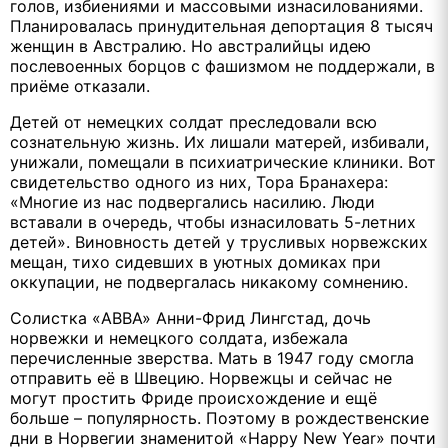
голов, избиениями и массовыми изнасилованиями.
Планировалась принудительная депортация 8 тысяч
женщин в Австралию. Но австралийцы идею
послевоенных борцов с фашизмом не поддержали, в
приёме отказали.
Детей от немецких солдат преследовали всю
сознательную жизнь. Их лишали матерей, избивали,
унижали, помещали в психиатрические клиники. Вот
свидетельство одного из них, Тора Бранахера:
«Многие из нас подвергались насилию. Люди
вставали в очередь, чтобы изнасиловать 5-летних
детей». Виновность детей у трусливых норвежских
мещан, тихо сидевших в уютных домиках при
оккупации, не подвергалась никакому сомнению.
Солистка «ABBA» Анни-Фрид Лингстад, дочь
норвежки и немецкого солдата, избежала
перечисленные зверства. Мать в 1947 году смогла
отправить её в Швецию. Норвежцы и сейчас не
могут простить Фриде происхождение и ещё
больше – популярность. Поэтому в рождественские
дни в Норвегии знаменитой «Hаppy New Year» почти