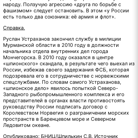
народу. Ползучую агрессию «друга по борьбе с
фашизмом» следует остановить. В этом «у России
есть только два союзника: её армия и флот».
Справка.
Руслан Устраханов закончил службу в милиции
Мурманской области в 2010 году в должности
начальника отдела внутренних дел города
Мончегорска. В 2010 году оказался в центре
«шпионского» скандала, в результате чего выехал из
России, избежав своего задержания ФСБ, которая
подозревала его в сотрудничестве с норвежскими
спецслужбами. По словам самого Устраханова,
«шпионское дело» явилось попыткой Северо-
Западного рыбопромышленного комплекса и его
представителей в органах власти противостоять
руководству России подписать договор с
Королевством Норвегия о разграничении морских
пространств в Баренцевом море и Северном
Ледовитом океане.
Опубликовано: БНИЦ/Шпилькин С.В.
Источник