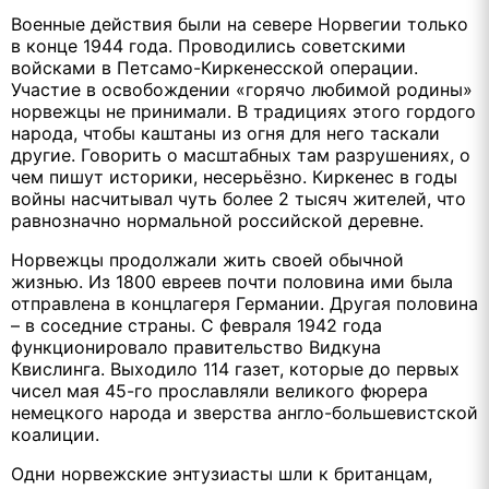
Военные действия были на севере Норвегии только
в конце 1944 года. Проводились советскими
войсками в Петсамо-Киркенесской операции.
Участие в освобождении «горячо любимой родины»
норвежцы не принимали. В традициях этого гордого
народа, чтобы каштаны из огня для него таскали
другие. Говорить о масштабных там разрушениях, о
чем пишут историки, несерьёзно. Киркенес в годы
войны насчитывал чуть более 2 тысяч жителей, что
равнозначно нормальной российской деревне.
Норвежцы продолжали жить своей обычной
жизнью. Из 1800 евреев почти половина ими была
отправлена в концлагеря Германии. Другая половина
– в соседние страны. С февраля 1942 года
функционировало правительство Видкуна
Квислинга. Выходило 114 газет, которые до первых
чисел мая 45-го прославляли великого фюрера
немецкого народа и зверства англо-большевистской
коалиции.
Одни норвежские энтузиасты шли к британцам,