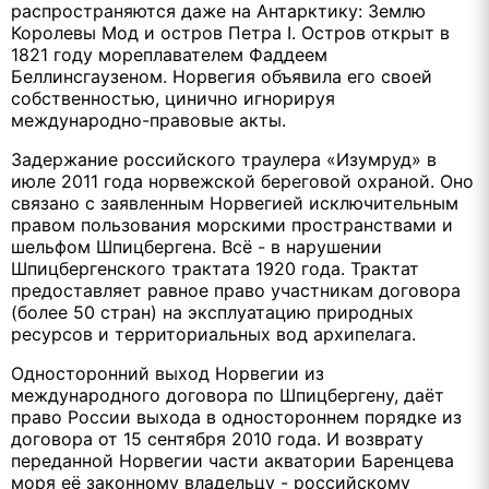
распространяются даже на Антарктику: Землю
Королевы Мод и остров Петра I. Остров открыт в
1821 году мореплавателем Фаддеем
Беллинсгаузеном. Норвегия объявила его своей
собственностью, цинично игнорируя
международно-правовые акты.
Задержание российского траулера «Изумруд» в
июле 2011 года норвежской береговой охраной. Оно
связано с заявленным Норвегией исключительным
правом пользования морскими пространствами и
шельфом Шпицбергена. Всё - в нарушении
Шпицбергенского трактата 1920 года. Трактат
предоставляет равное право участникам договора
(более 50 стран) на эксплуатацию природных
ресурсов и территориальных вод архипелага.
Односторонний выход Норвегии из
международного договора по Шпицбергену, даёт
право России выхода в одностороннем порядке из
договора от 15 сентября 2010 года. И возврату
переданной Норвегии части акватории Баренцева
моря её законному владельцу - российскому