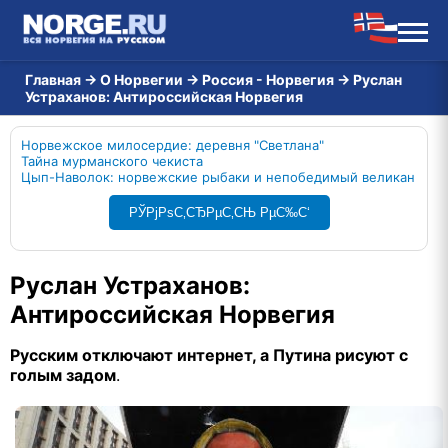
Главная
→
О Норвегии
→
Россия - Норвегия
→
Руслан
Устраханов: Антироссийская Норвегия
Норвежское милосердие: деревня "Светлана"
Тайна мурманского чекиста
Цып-Наволок: норвежские рыбаки и непобедимый великан
РЎРјРѕС‚СЂРµС‚СЊ РµС‰С‘
Руслан Устраханов:
Антироссийская Норвегия
Русским отключают интернет, а Путина рисуют с
голым задом
.