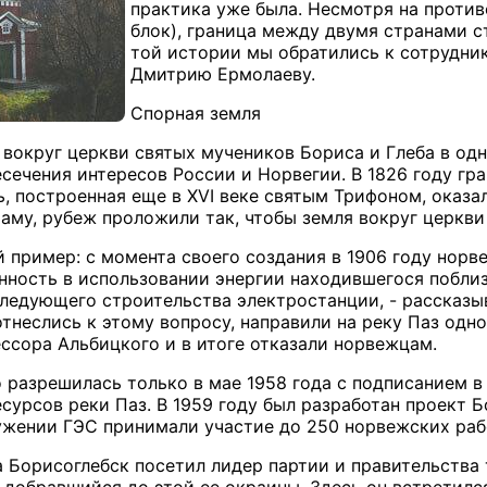
практика уже была. Несмотря на против
блок), граница между двумя странами с
той истории мы обратились к сотрудни
Дмитрию Ермолаеву.
Спорная земля
 вокруг церкви святых мучеников Бориса и Глеба в одн
сечения интересов России и Норвегии. В 1826 году гр
ь, построенная еще в XVI веке святым Трифоном, оказ
раму, рубеж проложили так, чтобы земля вокруг церкви
й пример: с момента своего создания в 1906 году но
нность в использовании энергии находившегося поблиз
следующего строительства электростанции, - рассказы
отнеслись к этому вопросу, направили на реку Паз одн
ссора Альбицкого и в итоге отказали норвежцам.
 разрешилась только в мае 1958 года с подписанием 
сурсов реки Паз. В 1959 году был разработан проект Б
ужении ГЭС принимали участие до 250 норвежских раб
да Борисоглебск посетил лидер партии и правительства
 добравшийся до этой ее окраины. Здесь он встретилс