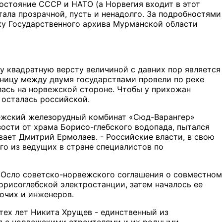
остояние СССР и НАТО (а Норвегия входит в этот
тала прозрачной, пусть и ненадолго. За подробностями
ку Государственного архива Мурманской области
у квадратную версту величиной с давних пор является
аницу между двумя государствами провели по реке
алась на норвежской стороне. Чтобы у прихожан
 осталась российской.
рвежский железорудный комбинат «Сюд-Варангер»
ости от храма Борисо-глебского водопада, пытался
вает Дмитрий Ермолаев. - Российские власти, в свою
ого из ведущих в стране специалистов по
в Осло советско-норвежского соглашения о совместном
орисоглебской электростанции, затем началось ее
очих и инженеров.
 тех лет Никита Хрущев - единственный из
я с норвежскими строителями и их родными, -