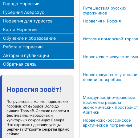
Города Норвегии
Путешествия русских
Губерния Акерсхус
художников
Норвегия для туристов
Норвегия и Россия
Карта Норвегии
Обучение и образование
История поморской торго
Работа в Норвегии
Авторы и публикации
Норвежское искусство эм
Обратная связь
Норвежскую семгу лопари
ловили по жребию
Норвегия зовёт!
Международно-правовые
Погрузитесь в магию норвежских
проблемы раздела
городов: от фьордов Осло до
экономических пространст
сияния Тромсё. Свежие новости о
Арктики
фестивалях, марафонах и
культурных сокровищах Севера.
Норвежско-российское
Что скрывают древние улицы
арктическое пограничье
Бергена? Откройте секреты прямо
сейчас!