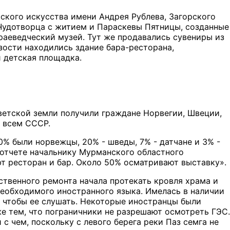
сского искусства имени Андрея Рублева, Загорского
Чудотворца с житием и Параскевы Пятницы, созданные
раеведческий музей. Тут же продавались сувениры из
зости находились здание бара-ресторана,
и детская площадка.
оветской земли получили граждане Норвегии, Швеции,
 всем СССР.
70% были норвежцы, 20% - шведы, 7% - датчане и 3% -
 отчете начальнику Мурманского областного
т ресторан и бар. Около 50% осматривают выставку».
ственного ремонта начала протекать кровля храма и
 необходимого иностранного языка. Имелась в наличии
, чтобы ее слушать. Некоторые иностранцы были
же тем, что пограничники не разрешают осмотреть ГЭС.
 чем, поскольку с левого берега реки Паз семга не