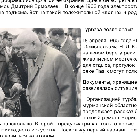
мок Дмитрий Ермолаев. - В конце 1963 года электрос
на подъеме. Вот на такой положительной «волне» и род
Турбаза возле храма
18 апреля 1965 года 
облисполкома Н. Л. К
на левом берегу реки
живописном местечке,
для отдыха, прогулок 
реке Паз, смогут пол
Документы, хранящиес
развивалась ситуация
- Организацией турба
мурманской областной
продолжает рассказ Д
полный ремонт Борисо
ь колокольню. Второй - предусматривал только космет
прикладного искусства. Поскольку первый вариант тр
тановиться на втором.