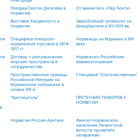
Новгороде
Поездка Сергея Дягилева в
От викингов к «Пер Гюнту»
Норвегию
Выставки Кандинского в
Зверобойный промысел на
Норвегии
Шпицбергене в XVI-XVII вв.
вли
Специфика поморско-
Норвежцы на Мурмане в XIX
норвежской торговли в 1814–
веке
1917 гг.
али
Договор о разграничении
Норвежско-Российские
морских пространств и
взаимоотношения
сотрудничестве
Пространственные границы
Глянцевый "Соотечественник"
Российской Империи на
Мурманском побережье в
начале XIX в.
"Арктикуголь"
ПРЕТЕНЗИИ ПОМОРОВ К
НОРВЕГИИ
в
Норвегия-Россия-Арктика
Финско-Норвежское
население Печенгской
волости проявляло
сепаратизм