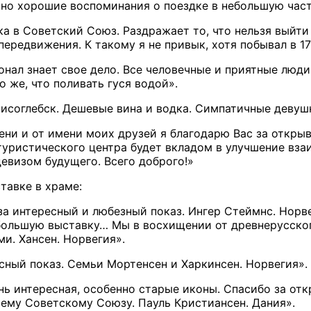
но хорошие воспоминания о поездке в небольшую час
ка в Советский Союз. Раздражает то, что нельзя выйти
ередвижения. К такому я не привык, хотя побывал в 17
ал знает свое дело. Все человечные и приятные люди. 
о же, что поливать гуся водой».
рисоглебск. Дешевые вина и водка. Симпатичные девуш
мени и от имени моих друзей я благодарю Вас за откры
туристического центра будет вкладом в улучшение вз
евизом будущего. Всего доброго!»
тавке в храме:
за интересный и любезный показ. Ингер Стеймнс. Норве
большую выставку… Мы в восхищении от древнерусско
и. Хансен. Норвегия».
сный показ. Семьи Мортенсен и Харкинсен. Норвегия».
ень интересная, особенно старые иконы. Спасибо за от
сему Советскому Союзу. Пауль Кристиансен. Дания».