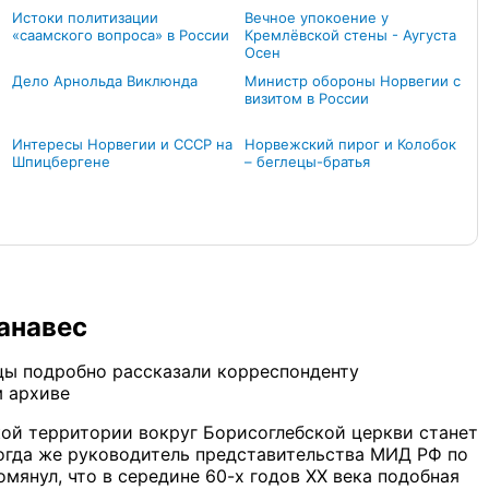
Истоки политизации
Вечное упокоение у
«саамского вопроса» в России
Кремлёвской стены - Аугуста
Осен
Дело Арнольда Виклюнда
Министр обороны Норвегии с
визитом в России
Интересы Норвегии и СССР на
Норвежский пирог и Колобок
Шпицбергене
– беглецы-братья
анавес
цы подробно рассказали корреспонденту
 архиве
ой территории вокруг Борисоглебской церкви станет
огда же руководитель представительства МИД РФ по
янул, что в середине 60-х годов XX века подобная