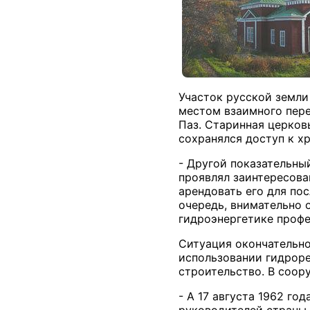
Участок русской земли
местом взаимного пере
Паз. Старинная церков
сохранялся доступ к х
- Другой показательны
проявлял заинтересова
арендовать его для по
очередь, внимательно 
гидроэнергетике профе
Ситуация окончательно
использовании гидроре
строительство. В соор
- А 17 августа 1962 го
руководителей страны,