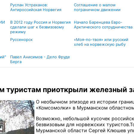
Руслан Устраханов:
Соглашение о малом
Антироссийская Норвегия
пограничном движении
ИИ
В 2012 году Россия и Норвегия
Начало Баренцева Евро-
сделали шаг к безвизовому
Арктического сотрудничества
режиму
Руссенорск
«Моя-по-твоя» или русский
хлеб на норвежскую рыбу
ий"
Павел Анисимов - Дело Фруде
Берга
м туристам приоткрыли железный з
О необычном эпизоде из истории грани
«Комсомолки» в Мурманском областном
Возможно, небольшой кусочек российск
безвизовым для норвежских туристов.Т
Мурманской области Сергей Клюшев упом