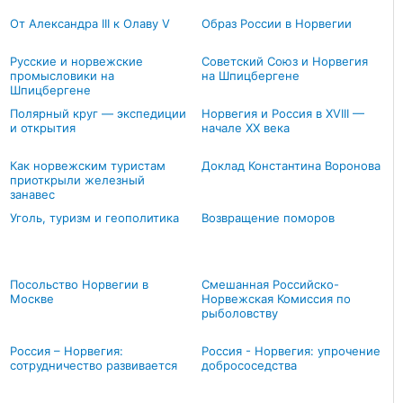
От Александра III к Олаву V
Образ России в Норвегии
Русские и норвежские
Советский Союз и Норвегия
промысловики на
на Шпицбергене
Шпицбергене
Полярный круг — экспедиции
Норвегия и Россия в XVIII —
и открытия
начале XX века
Как норвежским туристам
Доклад Константина Воронова
приоткрыли железный
занавес
Уголь, туризм и геополитика
Возвращение поморов
Посольство Норвегии в
Смешанная Российско-
Москве
Норвежская Комиссия по
рыболовству
Россия – Норвегия:
Россия - Норвегия: упрочение
сотрудничество развивается
добрососедства