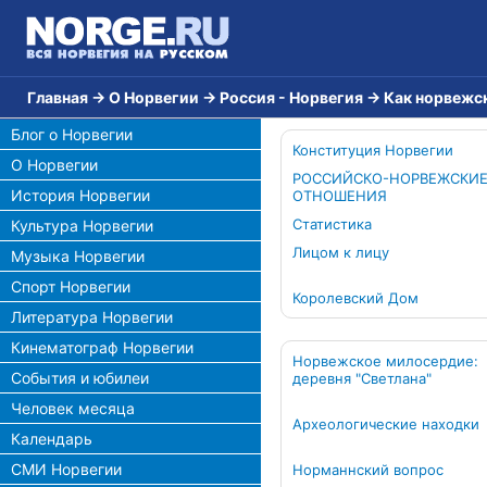
Главная
→
О Норвегии
→
Россия - Норвегия
→
Как норвежс
Блог о Норвегии
Конституция Норвегии
О Норвегии
РОССИЙСКО-НОРВЕЖСКИ
История Норвегии
ОТНОШЕНИЯ
Статистика
Культура Норвегии
Лицом к лицу
Музыка Норвегии
Спорт Норвегии
Королевский Дом
Литература Норвегии
Кинематограф Норвегии
Норвежское милосердие:
События и юбилеи
деревня "Светлана"
Человек месяца
Археологические находки
Календарь
СМИ Норвегии
Норманнский вопрос