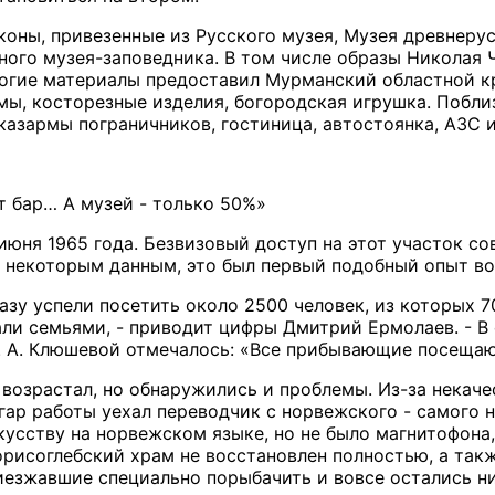
коны, привезенные из Русского музея, Музея древнеру
ого музея-заповедника. В том числе образы Николая 
ногие материалы предоставил Мурманский областной к
мы, косторезные изделия, богородская игрушка. Побли
казармы пограничников, гостиница, автостоянка, АЗС 
 бар… А музей - только 50%»
 июня 1965 года. Безвизовый доступ на этот участок с
 некоторым данным, это был первый подобный опыт во
базу успели посетить около 2500 человек, из которых 
ли семьями, - приводит цифры Дмитрий Ермолаев. - В
. А. Клюшевой отмечалось: «Все прибывающие посещаю
 возрастал, но обнаружились и проблемы. Из-за некаче
згар работы уехал переводчик с норвежского - самого
кусству на норвежском языке, но не было магнитофона
орисоглебский храм не восстановлен полностью, а так
езжавшие специально порыбачить и вовсе остались ни с