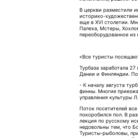
В церкви разместили и
историко-художественн
еще в XVI столетии. М
Палеха, Мстеры, Хохло
переоборудованное из 
«Все туристы посещают
Турбаза заработала 27
Дании и Финляндии. По
- К началу августа тур
финны. Многие приезжа
управления культуры Л
Поток посетителей все
покоробился пол. В ра
лекция по русскому ис
недовольны тем, что Б
Туристы-рыболовы, при