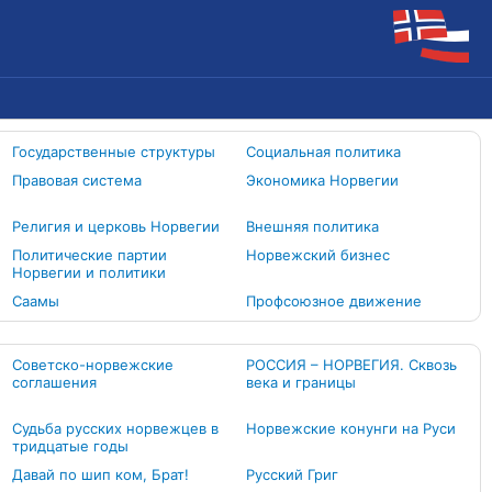
Государственные структуры
Социальная политика
Правовая система
Экономика Норвегии
Религия и церковь Норвегии
Внешняя политика
Политические партии
Норвежский бизнес
Норвегии и политики
Cаамы
Профсоюзное движение
Советско-норвежские
РОССИЯ – НОРВЕГИЯ. Сквозь
соглашения
века и границы
Судьба русских норвежцев в
Норвежские конунги на Руси
тридцатые годы
Давай по шип ком, Брат!
Русский Григ