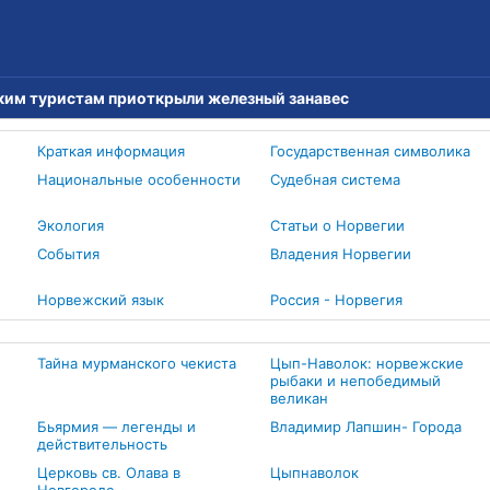
ким туристам приоткрыли железный занавес
Краткая информация
Государственная символика
Е
Национальные особенности
Судебная система
Экология
Статьи о Норвегии
События
Владения Норвегии
Норвежский язык
Россия - Норвегия
Тайна мурманского чекиста
Цып-Наволок: норвежские
рыбаки и непобедимый
великан
Бьярмия — легенды и
Владимир Лапшин- Города
действительность
Церковь св. Олава в
Цыпнаволок