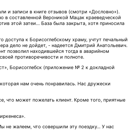
ли и записи в книге отзывов (смотри «Дословно»).
ано в составленной Вероникой Мацак краеведческой
отив этой затеи… База была закрыта, хотя приносила
го доступа к Борисоглебскому храму, учтут печальный
ера дело не дойдет, - надеется Дмитрий Анатольевич.
монт позволил находившейся тогда в аварийном
 своей противоречивости и полноте.
ст», Борисоглебск (приложение № 2 к докладной
 которая нам очень понравилась. Нас дружески
се, что может пожелать клиент. Кроме того, приятные
Киркенеса».
ы не жалеем, что совершили эту поездку... У нас