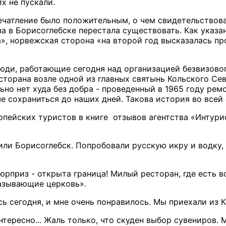
их не пускали.
ечатление было положительным, о чем свидетельствова
за в Борисоглебске перестала существовать. Как указ
», норвежская сторона «на второй год высказалась пр
 люди, работающие сегодня над организацией безвизово
сторана возле одной из главных святынь Кольского Сев
льно нет худа без добра - проведенный в 1965 году ре
е сохраниться до наших дней. Такова история во всей
опейских туристов в книге отзывов агентства «Интури
тили Борисоглебск. Попробовали русскую икру и водку,
рприз - открыта граница! Милый ресторан, где есть в
азывающие церковь».
сь сегодня, и мне очень понравилось. Мы приехали из 
тересно... Жаль только, что скуден выбор сувениров. М