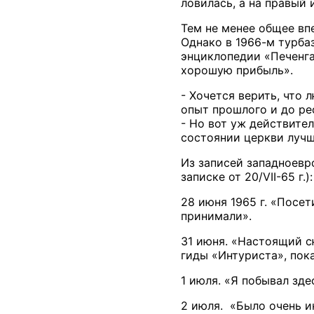
ловилась, а на правый 
Тем не менее общее вп
Однако в 1966-м турба
энциклопедии «Печенга
хорошую прибыль».
- Хочется верить, что
опыт прошлого и до ре
- Но вот уж действите
состоянии церкви лучш
Из записей западноевр
записке от 20/VII-65 г.):
28 июня 1965 г. «Посе
принимали».
31 июня. «Настоящий сю
гиды «Интуриста», пок
1 июля. «Я побывал зде
2 июля. «Было очень ин