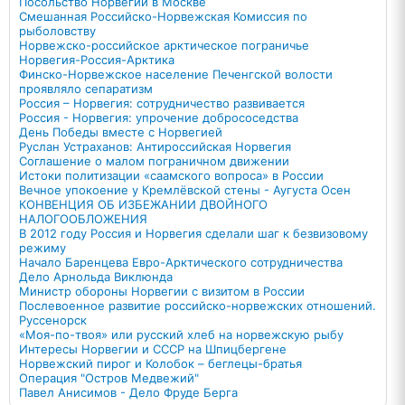
Посольство Норвегии в Москве
Смешанная Российско-Норвежская Комиссия по
рыболовству
Норвежско-российское арктическое пограничье
Норвегия-Россия-Арктика
Финско-Норвежское население Печенгской волости
проявляло сепаратизм
Россия – Норвегия: сотрудничество развивается
Россия - Норвегия: упрочение добрососедства
День Победы вместе с Норвегией
Руслан Устраханов: Антироссийская Норвегия
Соглашение о малом пограничном движении
Истоки политизации «саамского вопроса» в России
Вечное упокоение у Кремлёвской стены - Аугуста Осен
КОНВЕНЦИЯ ОБ ИЗБЕЖАНИИ ДВОЙНОГО
НАЛОГООБЛОЖЕНИЯ
В 2012 году Россия и Норвегия сделали шаг к безвизовому
режиму
Начало Баренцева Евро-Арктического сотрудничества
Дело Арнольда Виклюнда
Министр обороны Норвегии с визитом в России
Послевоенное развитие российско-норвежских отношений.
Руссенорск
«Моя-по-твоя» или русский хлеб на норвежскую рыбу
Интересы Норвегии и СССР на Шпицбергене
Норвежский пирог и Колобок – беглецы-братья
Операция "Остров Медвежий"
Павел Анисимов - Дело Фруде Берга