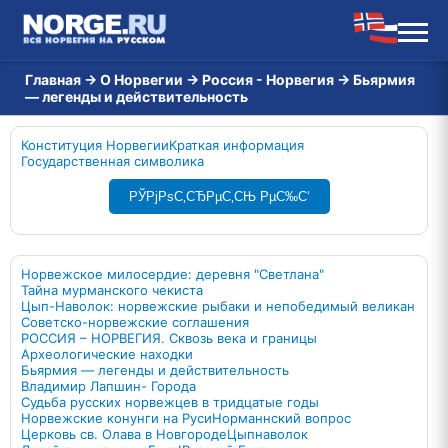
Главная
→
О Норвегии
→
Россия - Норвегия
→
Бьярмия
— легенды и действительность
Конституция Норвегии
Краткая информация
Государственная символика
РЎРјРѕС‚СЂРµС‚СЊ РµС‰С‘
Норвежское милосердие: деревня "Светлана"
Тайна мурманского чекиста
Цып-Наволок: норвежские рыбаки и непобедимый великан
Советско-норвежские соглашения
РОССИЯ – НОРВЕГИЯ. Сквозь века и границы
Археологические находки
Бьярмия — легенды и действительность
Владимир Лапшин- Города
Судьба русских норвежцев в тридцатые годы
Норвежские конунги на Руси
Норманнский вопрос
Церковь св. Олава в Новгороде
Цыпнаволок