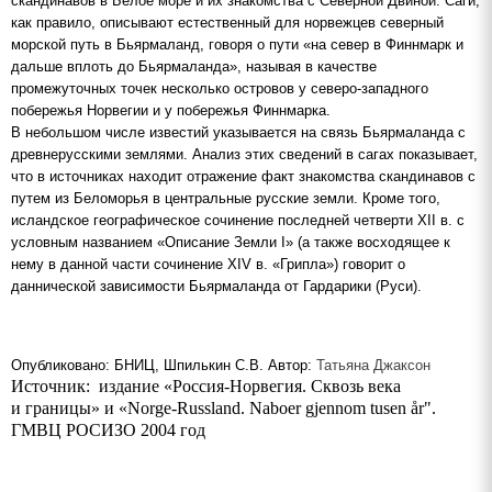
скандинавов в Белое море и их знакомства с Северной Двиной. Саги,
как правило, описывают естественный для норвежцев северный
морской путь в Бьярмаланд, говоря о пути «на север в Финнмарк и
дальше вплоть до Бьярмаланда», называя в качестве
промежуточных точек несколько островов у северо-западного
побережья Норвегии и у побережья Финнмарка.
В небольшом числе известий указывается на связь Бьярмаланда с
древнерусскими землями. Анализ этих сведений в сагах показывает,
что в источниках находит отражение факт знакомства скандинавов с
путем из Беломорья в центральные русские земли. Кроме того,
исландское географическое сочинение последней четверти XII в. с
условным названием «Описание Земли I» (а также восходящее к
нему в данной части сочинение XIV в. «Грипла») говорит о
даннической зависимости Бьярмаланда от Гардарики (Руси).
Опубликовано: БНИЦ, Шпилькин С.В. Автор:
Татьяна Джаксон
Источник: издание
«Россия-Норвегия.
Сквозь века
и
границы» и «Norge-Russland.
Naboer gjennom tusen år".
ГМВЦ РОСИЗО 2004 год