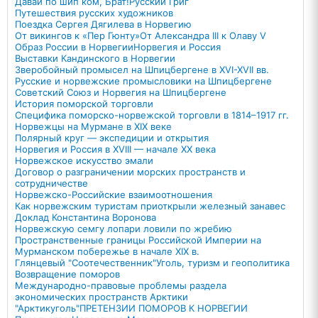
Давай по шип ком, Брат!
Русский Григ
Путешествия русских художников
Поездка Сергея Дягилева в Норвегию
От викингов к «Пер Гюнту»
От Александра III к Олаву V
Образ России в Норвегии
Норвегия и Россия
Выставки Кандинского в Норвегии
Зверобойный промысел на Шпицбергене в XVI-XVII вв.
Русские и норвежские промысловики на Шпицбергене
Советский Союз и Норвегия на Шпицбергене
История поморской торговли
Специфика поморско-норвежской торговли в 1814–1917 гг.
Норвежцы на Мурмане в XIX веке
Полярный круг — экспедиции и открытия
Норвегия и Россия в XVIII — начале XX века
Норвежское искусство эмали
Договор о разграничении морских пространств и
сотрудничестве
Норвежско-Российские взаимоотношения
Как норвежским туристам приоткрыли железный занавес
Доклад Константина Воронова
Норвежскую семгу лопари ловили по жребию
Пространственные границы Российской Империи на
Мурманском побережье в начале XIX в.
Глянцевый "Соотечественник"
Уголь, туризм и геополитика
Возвращение поморов
Международно-правовые проблемы раздела
экономических пространств Арктики
"Арктикуголь"
ПРЕТЕНЗИИ ПОМОРОВ К НОРВЕГИИ