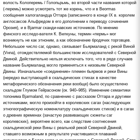
волость Колоперемь / Голопьрьмь, во второй части названия которой
(-перемь) можно усмотреть тот же корень, что и в Beormas
сообщения халогаландца Оттара (записанного в конце IX в. королем
англосаксов Альфредом в его дополнении к переводу сочинения
Орозия), и в Bjarmar сканди-навских источников. По мнению
финского исследо-вателя К. Вилкуны, термин «пермь» мог
возникнуть не как этноним, а как обозначение бродячих торговцев.
Небольшое число саг, однако, связывает Бьярмаланд с рекой Виной
(Vнna), отождествляемой большинством исследователей с Северной
Двиной. Действительно нельзя исключать того, что в ряде случаев
название Бьярмаланд могло применяться к низовьям Северной
Двины. Изначальное «соединение» племен бьярмов и реки Вины
(нередко выступающей в скальдических стихах в качестве
метафорического обозначения реки вообще) было осуществлено
скальдом Глумом Гейрасоном (ок. 940–985). Изменение семантики
топонима Bjarmaland, по сравнению с рассказом Оттара и другими
источниками, могло произойти в королевских сагах (наследующих
этногеографическую номенклатуру скальдических стихов) и в сагах
о древних временах (зачастую развивающих сюжеты саг
королевских), вероятнее всего, как следствие соотнесения
скальдической реки Вины с реальной рекой Северной Двиной,
ставшего возможным в результате участившихся плаваний