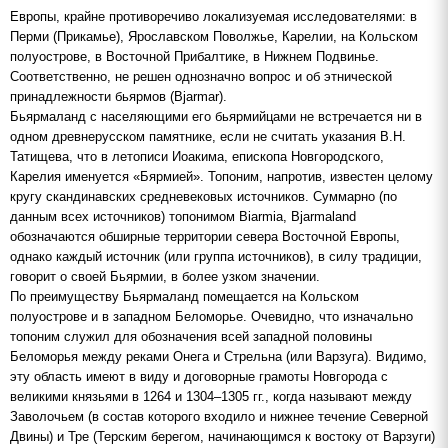
Европы, крайне противоречиво локализуемая исследователями: в
Перми (Прикамье), Ярославском Поволжье, Карелии, на Кольском
полуострове, в Восточной Прибалтике, в Нижнем Подвинье.
Соответственно, не решен однозначно вопрос и об этнической
принадлежности бьярмов (Bjarmar).
Бьярмаланд с населяющими его бьярмийцами не встречается ни в
одном древнерусском памятнике, если не считать указания В.Н.
Татищева, что в летописи Иоакима, епископа Новгородского,
Карелия именуется «Бярмией». Топоним, напротив, известен целому
кругу скандинавских средневековых источников. Суммарно (по
данным всех источников) топонимом Biarmia, Bjarmaland
обозначаются обширные территории севера Восточной Европы,
однако каждый источник (или группа источников), в силу традиции,
говорит о своей Бьярмии, в более узком значении.
По преимуществу Бьярмаланд помещается на Кольском
полуострове и в западном Беломорье. Очевидно, что изначально
топоним служил для обозначения всей западной половины
Беломорья между реками Онега и Стрельна (или Варзуга). Видимо,
эту область имеют в виду и договорные грамоты Новгорода с
великими князьями в 1264 и 1304–1305 гг., когда называют между
Заволочьем (в состав которого входило и нижнее течение Северной
Двины) и Тре (Терским берегом, начинающимся к востоку от Варзуги)