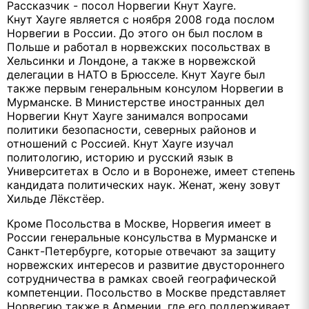
Рассказчик - посол Норвегии Кнут Хауге.
Кнут Хауге является с ноября 2008 года послом
Норвегии в России. До этого он был послом в
Польше и работал в норвежских посольствах в
Хельсинки и Лондоне, а также в норвежской
делегации в НАТО в Брюсселе. Кнут Хауге был
также первым генеральным консулом Норвегии в
Мурманске. В Министерстве иностранных дел
Норвегии Кнут Хауге занимался вопросами
политики безопасности, северных районов и
отношений с Россией. Кнут Хауге изучал
политологию, историю и русский язык в
Университетах в Осло и в Воронеже, имеет степень
кандидата политических наук. Женат, жену зовут
Хильде Лёкстёер.
Кроме Посольства в Москве, Норвегия имеет в
России генеральные консульства в Мурманске и
Санкт-Петербурге, которые отвечают за защиту
норвежских интересов и развитие двустороннего
сотрудничества в рамках своей географической
компетенции. Посольство в Москве представляет
Норвегию также в Армении, где его поддерживает