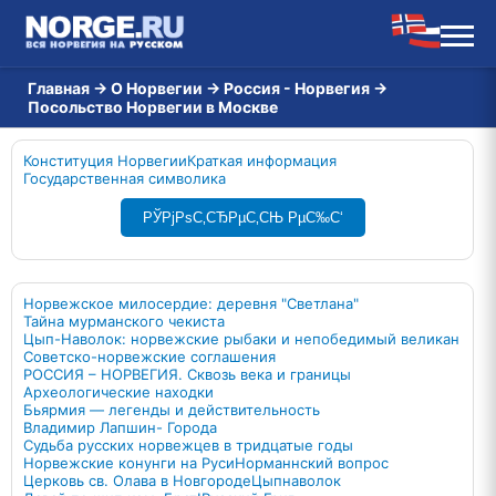
Главная
→
О Норвегии
→
Россия - Норвегия
→
Посольство Норвегии в Москве
Конституция Норвегии
Краткая информация
Государственная символика
РЎРјРѕС‚СЂРµС‚СЊ РµС‰С‘
Норвежское милосердие: деревня "Светлана"
Тайна мурманского чекиста
Цып-Наволок: норвежские рыбаки и непобедимый великан
Советско-норвежские соглашения
РОССИЯ – НОРВЕГИЯ. Сквозь века и границы
Археологические находки
Бьярмия — легенды и действительность
Владимир Лапшин- Города
Судьба русских норвежцев в тридцатые годы
Норвежские конунги на Руси
Норманнский вопрос
Церковь св. Олава в Новгороде
Цыпнаволок