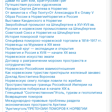
Давай по шип ком, Брат!
Русский Григ
Путешествия русских художников
Поездка Сергея Дягилева в Норвегию
От викингов к «Пер Гюнту»
От Александра III к Олаву V
Образ России в Норвегии
Норвегия и Россия
Выставки Кандинского в Норвегии
Зверобойный промысел на Шпицбергене в XVI-XVII вв.
Русские и норвежские промысловики на Шпицбергене
Советский Союз и Норвегия на Шпицбергене
История поморской торговли
Специфика поморско-норвежской торговли в 1814–1917 гг.
Норвежцы на Мурмане в XIX веке
Полярный круг — экспедиции и открытия
Норвегия и Россия в XVIII — начале XX века
Норвежское искусство эмали
Договор о разграничении морских пространств и
сотрудничестве
Норвежско-Российские взаимоотношения
Как норвежским туристам приоткрыли железный занавес
Доклад Константина Воронова
Норвежскую семгу лопари ловили по жребию
Пространственные границы Российской Империи на
Мурманском побережье в начале XIX в.
Глянцевый "Соотечественник"
Уголь, туризм и геополитика
Возвращение поморов
Международно-правовые проблемы раздела
экономических пространств Арктики
"Арктикуголь"
ПРЕТЕНЗИИ ПОМОРОВ К НОРВЕГИИ