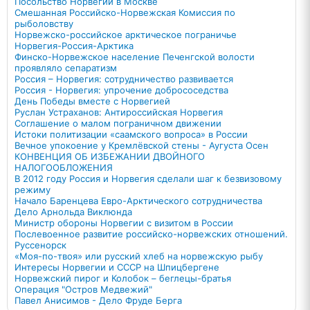
Посольство Норвегии в Москве
Смешанная Российско-Норвежская Комиссия по
рыболовству
Норвежско-российское арктическое пограничье
Норвегия-Россия-Арктика
Финско-Норвежское население Печенгской волости
проявляло сепаратизм
Россия – Норвегия: сотрудничество развивается
Россия - Норвегия: упрочение добрососедства
День Победы вместе с Норвегией
Руслан Устраханов: Антироссийская Норвегия
Соглашение о малом пограничном движении
Истоки политизации «саамского вопроса» в России
Вечное упокоение у Кремлёвской стены - Аугуста Осен
КОНВЕНЦИЯ ОБ ИЗБЕЖАНИИ ДВОЙНОГО
НАЛОГООБЛОЖЕНИЯ
В 2012 году Россия и Норвегия сделали шаг к безвизовому
режиму
Начало Баренцева Евро-Арктического сотрудничества
Дело Арнольда Виклюнда
Министр обороны Норвегии с визитом в России
Послевоенное развитие российско-норвежских отношений.
Руссенорск
«Моя-по-твоя» или русский хлеб на норвежскую рыбу
Интересы Норвегии и СССР на Шпицбергене
Норвежский пирог и Колобок – беглецы-братья
Операция "Остров Медвежий"
Павел Анисимов - Дело Фруде Берга