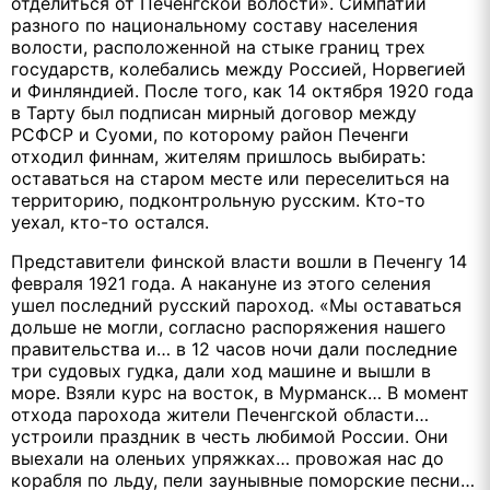
отделиться от Печенгской волости». Симпатии
разного по национальному составу населения
волости, расположенной на стыке границ трех
государств, колебались между Россией, Норвегией
и Финляндией. После того, как 14 октября 1920 года
в Тарту был подписан мирный договор между
РСФСР и Суоми, по которому район Печенги
отходил финнам, жителям пришлось выбирать:
оставаться на старом месте или переселиться на
территорию, подконтрольную русским. Кто-то
уехал, кто-то остался.
Представители финской власти вошли в Печенгу 14
февраля 1921 года. А накануне из этого селения
ушел последний русский пароход. «Мы оставаться
дольше не могли, согласно распоряжения нашего
правительства и… в 12 часов ночи дали последние
три судовых гудка, дали ход машине и вышли в
море. Взяли курс на восток, в Мурманск… В момент
отхода парохода жители Печенгской области…
устроили праздник в честь любимой России. Они
выехали на оленьих упряжках… провожая нас до
корабля по льду, пели заунывные поморские песни…