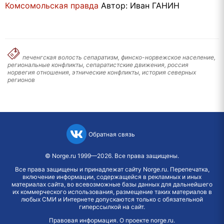
Комсомольская правда
Автор: Иван ГАНИН
печенгская волость сепаратизм, финско-норвежское население,
региональные конфликты, сепаратистские движения, россия
норвегия отношения, этнические конфликты, история северных
регионов
Обратная связь
©
Norge.ru
1999—2026. Все права защищены.
Все права защищены и принадлежат сайту Norge.ru. Перепечатка,
включение информации, содержащейся в рекламных и иных
материалах сайта, во всевозможные базы данных для дальнейшего
их коммерческого использования, размещение таких материалов в
любых СМИ и Интернете допускаются только с обязательной
гиперссылкой на сайт.
Правовая информация
.
О проекте norge.ru
.