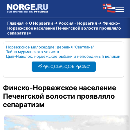
Главная
→
О Норвегии
→
Россия - Норвегия
→
Финско-
Норвежское население Печенгской волости проявляло
сепаратизм
Норвежское милосердие: деревня "Светлана"
Тайна мурманского чекиста
Цып-Наволок: норвежские рыбаки и непобедимый великан
РЎРјРѕС‚СЂРµС‚СЊ РµС‰С‘
Финско-Норвежское население
Печенгской волости проявляло
сепаратизм