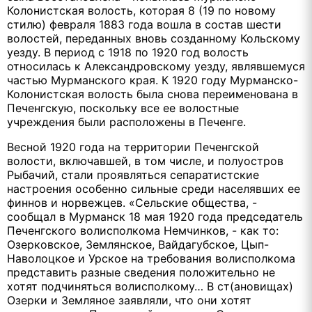
Колонистская волость, которая 8 (19 по новому
стилю) февраля 1883 года вошла в состав шести
волостей, переданных вновь созданному Кольскому
уезду. В период с 1918 по 1920 год волость
относилась к Александровскому уезду, являвшемуся
частью Мурманского края. К 1920 году Мурманско-
Колонистская волость была снова переименована в
Печенгскую, поскольку все ее волостные
учреждения были расположены в Печенге.
Весной 1920 года на территории Печенгской
волости, включавшей, в том числе, и полуостров
Рыбачий, стали проявляться сепаратистские
настроения особенно сильные среди населявших ее
финнов и норвежцев. «Сельские общества, -
сообщал в Мурманск 18 мая 1920 года председатель
Печенгского волисполкома Немчинков, - как то:
Озерковское, Землянское, Вайдагубское, Цып-
Наволоцкое и Урское на требования волисполкома
представить разные сведения положительно не
хотят подчиняться волисполкому… В ст(ановищах)
Озерки и Земляное заявляли, что они хотят