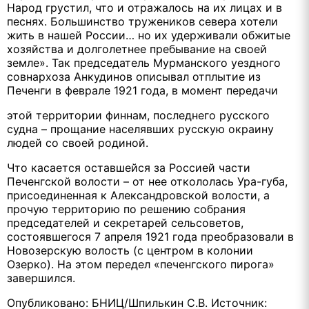
Народ грустил, что и отражалось на их лицах и в
песнях. Большинство тружеников севера хотели
жить в нашей России… но их удерживали обжитые
хозяйства и долголетнее пребывание на своей
земле». Так председатель Мурманского уездного
совнархоза Анкудинов описывал отплытие из
Печенги в феврале 1921 года, в момент передачи
этой территории финнам, последнего русского
судна – прощание населявших русскую окраину
людей со своей родиной.
Что касается оставшейся за Россией части
Печенгской волости – от нее откололась Ура-губа,
присоединенная к Александровской волости, а
прочую территорию по решению собрания
председателей и секретарей сельсоветов,
состоявшегося 7 апреля 1921 года преобразовали в
Новозерскую волость (с центром в колонии
Озерко). На этом передел «печенгского пирога»
завершился.
Опубликовано: БНИЦ/Шпилькин С.В. Источник: