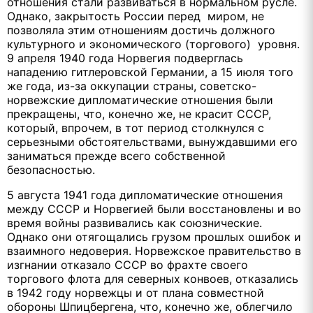
отношения стали развиваться в нормальном русле.
Однако, закрытость России перед миром, не
позволяла этим отношениям достичь должного
культурного и экономического (торгового) уровня.
9 апреля 1940 года Норвегия подверглась
нападению гитлеровской Германии, а 15 июля того
же года, из-за оккупации страны, советско-
норвежские дипломатические отношения были
прекращены, что, конечно же, не красит СССР,
который, впрочем, в тот период столкнулся с
серьезными обстоятельствами, вынуждавшими его
заниматься прежде всего собственной
безопасностью.
5 августа 1941 года дипломатические отношения
между СССР и Норвегией были восстановлены и во
время войны развивались как союзнические.
Однако они отягощались грузом прошлых ошибок и
взаимного недоверия. Норвежское правительство в
изгнании отказало СССР во фрахте своего
торгового флота для северных конвоев, отказались
в 1942 году норвежцы и от плана совместной
обороны Шпицбергена, что, конечно же, облегчило