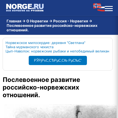
Главная
→
О Норвегии
→
Россия - Норвегия
→
Послевоенное развитие российско-норвежских
отношений.
Норвежское милосердие: деревня "Светлана"
Тайна мурманского чекиста
Цып-Наволок: норвежские рыбаки и непобедимый великан
РЎРјРѕС‚СЂРµС‚СЊ РµС‰С‘
Послевоенное развитие
российско-норвежских
отношений.