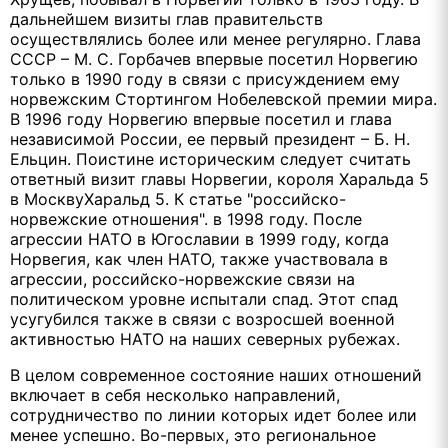
дальнейшем визиты глав правительств
осуществлялись более или менее регулярно. Глава
СССР – М. С. Горбачев впервые посетил Норвегию
только в 1990 году в связи с присуждением ему
норвежским Стортингом Нобелевской премии мира.
В 1996 году Норвегию впервые посетил и глава
независимой России, ее первый президент – Б. Н.
Ельцин. Поистине историческим следует считать
ответный визит главы Норвегии, короля Харальда 5
в МосквуХаральд 5. К статье "российско-
норвежские отношения". в 1998 году. После
агрессии НАТО в Югославии в 1999 году, когда
Норвегия, как член НАТО, также участвовала в
агрессии, российско-норвежские связи на
политическом уровне испытали спад. Этот спад
усугубился также в связи с возросшей военной
активностью НАТО на наших северных рубежах.
В целом современное состояние наших отношений
включает в себя несколько направлений,
сотрудничество по линии которых идет более или
менее успешно. Во-первых, это региональное