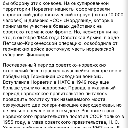
бы оборону этих конвоев. На оккупированной
территории Норвегии нацисты сформировали
норвежский добровольческий корпус (около 10 000
человек) и дивизию «СС» «Нордланд», которые
принимали участие в боевых действиях на
советско-германском фронте. Но, несмотря ни на
что, в октябре 1944 года Советская Армия, в ходе
Петсамо-Киркенесской операцию, освободила от
германских войск восточную часть норвежской
губернии Финнмарк.
Послевоенный период советско-норвежских
отношений был отравлен начавшейся вскоре после
победы над Германией «холодной войной».
Вступление Норвегии в НАТО в 1949 году еще
больше усилило недоверие. Правда, в указанный
период норвежское правительство пыталось
проводить политику так называемого моста,
связующего две соперничающие сверхдержавы, но
не сильно преуспела в этом деле. Впервые глава
норвежского правительства посетил СССР только в
1955 году, а глава советского правительства, Н. С.
Хрущев, побывал в Норвегии только в 1963 году. В