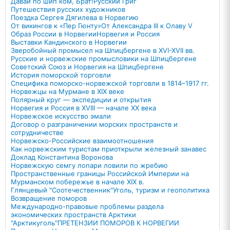
Давай по шип ком, Брат!
Русский Григ
Путешествия русских художников
Поездка Сергея Дягилева в Норвегию
От викингов к «Пер Гюнту»
От Александра III к Олаву V
Образ России в Норвегии
Норвегия и Россия
Выставки Кандинского в Норвегии
Зверобойный промысел на Шпицбергене в XVI-XVII вв.
Русские и норвежские промысловики на Шпицбергене
Советский Союз и Норвегия на Шпицбергене
История поморской торговли
Специфика поморско-норвежской торговли в 1814–1917 гг.
Норвежцы на Мурмане в XIX веке
Полярный круг — экспедиции и открытия
Норвегия и Россия в XVIII — начале XX века
Норвежское искусство эмали
Договор о разграничении морских пространств и
сотрудничестве
Норвежско-Российские взаимоотношения
Как норвежским туристам приоткрыли железный занавес
Доклад Константина Воронова
Норвежскую семгу лопари ловили по жребию
Пространственные границы Российской Империи на
Мурманском побережье в начале XIX в.
Глянцевый "Соотечественник"
Уголь, туризм и геополитика
Возвращение поморов
Международно-правовые проблемы раздела
экономических пространств Арктики
"Арктикуголь"
ПРЕТЕНЗИИ ПОМОРОВ К НОРВЕГИИ