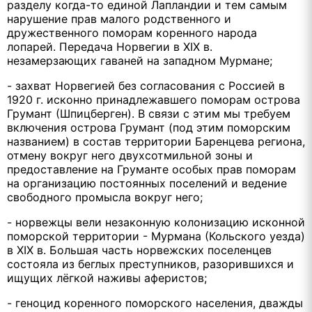
разделу когда-то единой Лапландии и тем самым
нарушение прав малого родственного и
дружественного поморам коренного народа
лопарей. Передача Норвегии в XIX в.
незамерзающих гаваней на западном Мурмане;
- захват Норвегией без согласования с Россией в
1920 г. исконно принадлежавшего поморам острова
Грумант (Шпицберген). В связи с этим мы требуем
включения острова Грумант (под этим поморским
названием) в состав территории Баренцева региона,
отмену вокруг него двухсотмильной зоны и
предоставление на Груманте особых прав поморам
на организацию постоянных поселений и ведение
свободного промысла вокруг него;
- норвежцы вели незаконную колонизацию исконной
поморской территории - Мурмана (Кольского уезда)
в ХIX в. Большая часть норвежских поселенцев
состояла из беглых преступников, разорившихся и
ищущих лёгкой наживы аферистов;
- геноцид коренного поморского населения, дважды