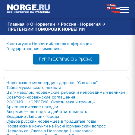
Главная
→
О Норвегии
→
Россия - Норвегия
→
ПРЕТЕНЗИИ ПОМОРОВ К НОРВЕГИИ
Конституция Норвегии
Краткая информация
Государственная символика
РЎРјРѕС‚СЂРµС‚СЊ РµС‰С‘
Норвежское милосердие: деревня "Светлана"
Тайна мурманского чекиста
Цып-Наволок: норвежские рыбаки и непобедимый великан
Советско-норвежские соглашения
РОССИЯ – НОРВЕГИЯ. Сквозь века и границы
Археологические находки
Бьярмия — легенды и действительность
Владимир Лапшин- Города
Судьба русских норвежцев в тридцатые годы
Норвежские конунги на Руси
Норманнский вопрос
Церковь св. Олава в Новгороде
Цыпнаволок