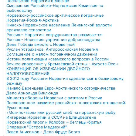
Посольство Норвегии в Москве
Смешанная Российско-Норвежская Комиссия по
рыболовству
Норвежско-российское арктическое пограничье
Норвегия-Россия-Арктика
Финско-Норвежское население Печенгской волости
проявляло сепаратизм
Россия – Норвегия: сотрудничество развивается
Россия - Норвегия: упрочение добрососедства
День Победы вместе с Норвегией
Руслан Устраханов: Антироссийская Норвегия
Соглашение о малом пограничном движении
Истоки политизации «саамского вопроса» в России
Вечное упокоение у Кремлёвской стены - Аугуста Осен
КОНВЕНЦИЯ ОБ ИЗБЕЖАНИИ ДВОЙНОГО
НАЛОГООБЛОЖЕНИЯ
В 2012 году Россия и Норвегия сделали шаг к безвизовому
режиму
Начало Баренцева Евро-Арктического сотрудничества
Дело Арнольда Виклюнда
Министр обороны Норвегии с визитом в России
Послевоенное развитие российско-норвежских отношений.
Руссенорск
«Моя-по-твоя» или русский хлеб на норвежскую рыбу
Интересы Норвегии и СССР на Шпицбергене
Норвежский пирог и Колобок – беглецы-братья
Операция "Остров Медвежий"
Павел Анисимов - Дело Фруде Берга