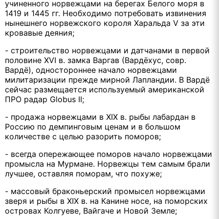
учиненного норвежцами на берегах Белого моря в
1419 и 1445 гг. Необходимо потребовать извинения
нынешнего норвежского короля Харальда V за эти
кровавые деяния;
- строительство норвежцами и датчанами в первой
половине ХVI в. замка Варгав (Вардёхус, совр.
Вардё), одностороннее начало норвежцами
милитаризации прежде мирной Лапландии. В Вардё
сейчас размещается используемый американской
ПРО радар Globus II;
- продажа норвежцами в XIX в. рыбы лабардан в
Россию по демпинговым ценам и в большом
количестве с целью разорить поморов;
- всегда опережающее поморов начало норвежцами
промысла на Мурмане. Норвежцы тем самым брали
лучшее, оставляя поморам, что похуже;
- массовый браконьерский промысел норвежцами
зверя и рыбы в XIX в. на Канине носе, на поморских
островах Колгуеве, Вайгаче и Новой Земле;