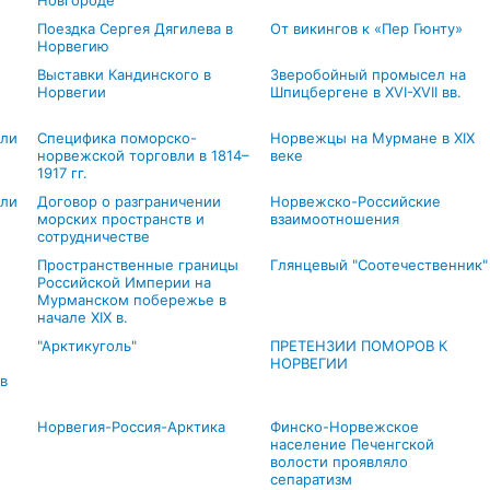
Новгороде
Поездка Сергея Дягилева в
От викингов к «Пер Гюнту»
Норвегию
Выставки Кандинского в
Зверобойный промысел на
Норвегии
Шпицбергене в XVI-XVII вв.
вли
Специфика поморско-
Норвежцы на Мурмане в XIX
норвежской торговли в 1814–
веке
1917 гг.
али
Договор о разграничении
Норвежско-Российские
морских пространств и
взаимоотношения
сотрудничестве
Пространственные границы
Глянцевый "Соотечественник"
Российской Империи на
Мурманском побережье в
начале XIX в.
"Арктикуголь"
ПРЕТЕНЗИИ ПОМОРОВ К
НОРВЕГИИ
в
Норвегия-Россия-Арктика
Финско-Норвежское
население Печенгской
волости проявляло
сепаратизм