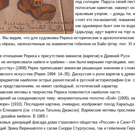
под солнцем. Паруса своей пест
полосатым наметом, накинут он
красивым узором, – дождь ли, ж
стоят кто посановитей, поважне
как одномерно бьют они по воде
Царьград; идут варяги на торг 
. Мы видим, что для художника Рериха исторические и археологические
 образы, запечатленные на знаменитом гобелене из Байо (втор. пол. XI в.
е отношение Рериха к присутствию викингов (варягов) в Древней Руси.
в не интересовали набеги и грабежи – они были мирными торговцами, не
кусству» (1908) Рерих приписывает викингам решающее значение в слож
вского искусства (Рерих 1994: 14–35). Дискуссия о роли варягов в древ
 предметом наиболее острых разногласий в русской историографии (см. 
м представлениям, но имеет свободный, эстетический характер.
инавские мотивы в творчестве Рериха появляются наиболее часто.
ений на скандинавскую тему: монументальное полотно «Бой» (1906), кар
 море» (1910). Последняя картина, очевидно, изображает поход Харальд
ри Елизавете (см. статью Татьяны Джаксон). Варяжские мотивы прослежи
дизайне мебели. В 1905 г.
ковых декораций фасада дома страхового общества «Россия» в Санкт-Пе
ций Эрика Вереншёлля к сагам Снорри Стурлусона, так и гобеленов Герх