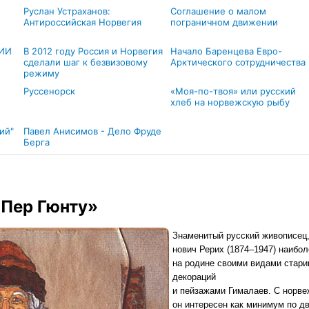
Руслан Устраханов:
Соглашение о малом
Антироссийская Норвегия
пограничном движении
ИИ
В 2012 году Россия и Норвегия
Начало Баренцева Евро-
сделали шаг к безвизовому
Арктического сотрудничества
режиму
Руссенорск
«Моя-по-твоя» или русский
хлеб на норвежскую рыбу
ий"
Павел Анисимов - Дело Фруде
Берга
«Пер Гюнту»
Знаменитый русский живописец,
нович Рерих (1874–1947) наибол
на родине своими видами стари
декораций
и пейзажами Гималаев. С норве
он интересен как минимум по д