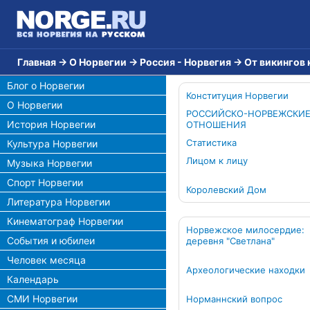
Главная
→
О Норвегии
→
Россия - Норвегия
→
От викингов 
Блог о Норвегии
Конституция Норвегии
О Норвегии
РОССИЙСКО-НОРВЕЖСКИ
История Норвегии
ОТНОШЕНИЯ
Статистика
Культура Норвегии
Лицом к лицу
Музыка Норвегии
Спорт Норвегии
Королевский Дом
Литература Норвегии
Кинематограф Норвегии
Норвежское милосердие:
События и юбилеи
деревня "Светлана"
Человек месяца
Археологические находки
Календарь
СМИ Норвегии
Норманнский вопрос