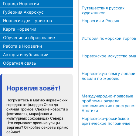
Города Норвегии
Путешествия русских
Губерния Акерсхус
художников
Норвегия для туристов
Норвегия и Россия
Карта Норвегии
Обучение и образование
История поморской торго
Работа в Норвегии
Авторы и публикации
Норвежское искусство эм
Обратная связь
Норвежскую семгу лопари
ловили по жребию
Норвегия зовёт!
Международно-правовые
Погрузитесь в магию норвежских
проблемы раздела
городов: от фьордов Осло до
экономических пространст
сияния Тромсё. Свежие новости о
Арктики
фестивалях, марафонах и
культурных сокровищах Севера.
Норвежско-российское
Что скрывают древние улицы
арктическое пограничье
Бергена? Откройте секреты прямо
сейчас!