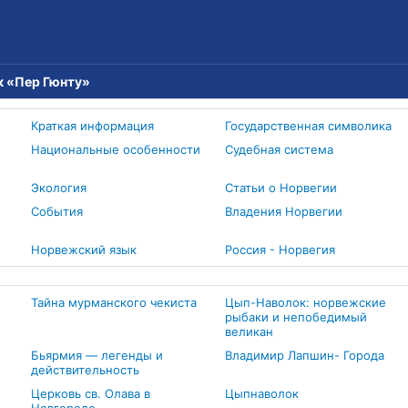
к «Пер Гюнту»
Краткая информация
Государственная символика
Е
Национальные особенности
Судебная система
Экология
Статьи о Норвегии
События
Владения Норвегии
Норвежский язык
Россия - Норвегия
Тайна мурманского чекиста
Цып-Наволок: норвежские
рыбаки и непобедимый
великан
Бьярмия — легенды и
Владимир Лапшин- Города
действительность
Церковь св. Олава в
Цыпнаволок