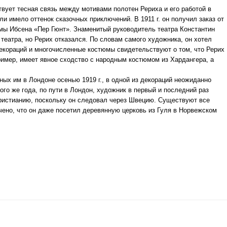
вует тесная связь между мотивами полотен Рериха и его работой в
и имело оттенок сказочных приключений. В 1911 г. он получил заказ от
амы Ибсена «Пер Гюнт». Знаменитый руководитель театра Константин
театра, но Рерих отказался. По словам самого художника, он хотел
екораций и многочисленные костюмы свидетельствуют о том, что Рерих
имер, имеет явное сходство с народным костюмом из Хардангера, а
ных им в Лондоне осенью 1919 г., в одной из декораций неожиданно
ого же года, по пути в Лондон, художник в первый и последний раз
 Кристианию, поскольку он следовал через Швецию. Существуют все
чено, что он даже посетил деревянную церковь из Гуля в Норвежском