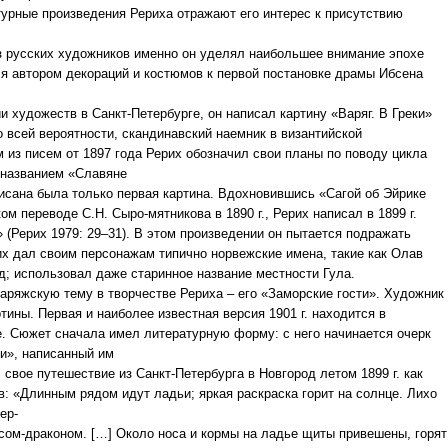
атурные произведения Рериха отражают его интерес к присутствию
из русских художников именно он уделял наибольшее внимание эпохе
тся автором декораций и костюмов к первой постановке драмы Ибсена
 художеств в Санкт-Петербурге, он написал картину «Варяг. В Греки»
по всей вероятности, скандинавский наемник в византийской
 из писем от 1897 года Рерих обозначил свои планы по поводу цикла
м названием «Славяне
писана была только первая картина. Вдохновившись «Сагой об Эйрике
м переводе С.Н. Сыро-мятникова в 1890 г., Рерих написал в 1899 г.
» (Рерих 1979: 29–31). В этом произведении он пытается подражать
их дал своим персонажам типично норвежские имена, такие как Олав
д; использовал даже старинное название местности Гула.
аряжскую тему в творчестве Рериха – его «Заморские гости». Художник
тины. Первая и наиболее известная версия 1901 г. находится в
е. Сюжет сначала имел литературную форму: с него начинается очерк
ки», написанный им
л свое путешествие из Санкт-Петербурга в Новгород летом 1899 г. как
в: «Длинным рядом идут ладьи; яркая раскраска горит на солнце. Лихо
ер-
ом-драконом. […] Около носа и кормы на ладье щиты привешены, горят