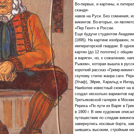
Во-первых, и картины, и литер
сканди-
навов на Руси. Без сомнения, 
викингов. Во-вторых, он являе
«Пер Гюнт» в России.
Еще будучи студентом Академии
(1895). На картине изображен, 
императорской гвардии. В одном
картин (до 12 полотен) с общи
и варяги», но, к сожалению, на
Рыжем», которая вышла в русско
короткий рассказ «Гримр-викинг
скупому стилю жанра саги. Рер
(Улаф), Эйрик, Харальд и Ингер
Наиболее известный сюжет на в
создал несколько вариантов кар
Третьяковской галерее в Москв
Рериха «По пути из Варяг в Гре
в 1900 г. В нем художник описа
путешествие по следам викинго
завернулись носовые борта, зав
шившись высоким, стройным нос