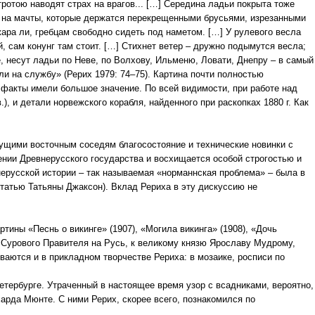
ротою наводят страх на врагов... […] Середина ладьи покрыта тоже
 на мачты, которые держатся перекрещенными брусьями, изрезанными
ара ли, гребцам свободно сидеть под наметом. […] У рулевого весла
й, сам конунг там стоит. […] Стихнет ветер – дружно подымутся весла;
, несут ладьи по Неве, по Волхову, Ильменю, Ловати, Днепру – в самый
или на службу» (Рерих 1979: 74–75). Картина почти полностью
 факты имели большое значение. По всей видимости, при работе над
), и детали норвежского корабля, найденного при раскопках 1880 г. Как
сущими восточным соседям благосостояние и технические новинки с
ении Древнерусского государства и восхищается особой строгостью и
нерусской истории – так называемая «норманнская проблема» – была в
статью Татьяны Джаксон). Вклад Рериха в эту дискуссию не
тины «Песнь о викинге» (1907), «Могила викинга» (1908), «Дочь
а Сурового Правителя на Русь, к великому князю Ярославу Мудрому,
ваются и в прикладном творчестве Рериха: в мозаике, росписи по
тербурге. Утраченный в настоящее время узор с всадниками, вероятно,
арда Мюнте. С ними Рерих, скорее всего, познакомился по