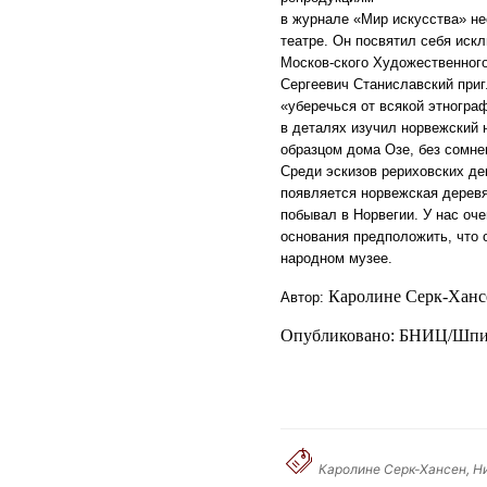
в журнале «Мир искусства» не
театре. Он посвятил себя иск
Москов-ского Художественного
Сергеевич Станиславский приг
«уберечься от всякой этногра
в деталях изучил норвежский 
образцом дома Озе, без сомне
Среди эскизов рериховских де
появляется норвежская деревян
побывал в Норвегии. У нас оч
основания предположить, что 
народном музее.
Каролине Серк-Хан
Автор:
Опубликовано: БНИЦ/Шпиль
Каролине Серк-Хансен, Ни