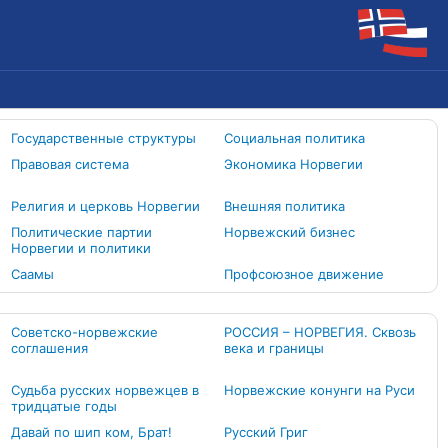
Государственные структуры
Социальная политика
Правовая система
Экономика Норвегии
Религия и церковь Норвегии
Внешняя политика
Политические партии
Норвежский бизнес
Норвегии и политики
Cаамы
Профсоюзное движение
Советско-норвежские
РОССИЯ – НОРВЕГИЯ. Сквозь
соглашения
века и границы
Судьба русских норвежцев в
Норвежские конунги на Руси
тридцатые годы
Давай по шип ком, Брат!
Русский Григ