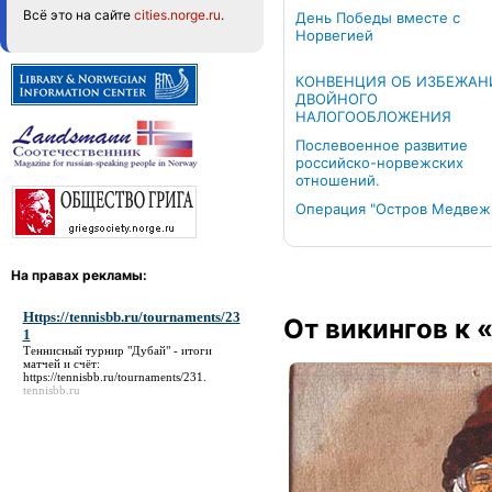
Всё это на сайте
cities.norge.ru
.
День Победы вместе с
Норвегией
КОНВЕНЦИЯ ОБ ИЗБЕЖАН
ДВОЙНОГО
НАЛОГООБЛОЖЕНИЯ
Послевоенное развитие
российско-норвежских
отношений.
Операция "Остров Медвеж
На правах рекламы:
Https://tennisbb.ru/tournaments/23
От викингов к 
1
Теннисный турнир "Дубай" - итоги
матчей и счёт:
https://tennisbb.ru/tournaments/231
.
tennisbb.ru