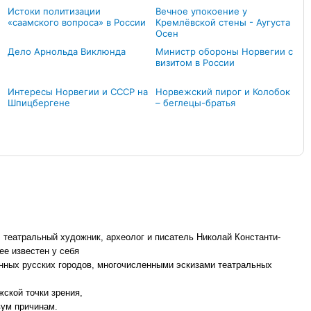
Истоки политизации
Вечное упокоение у
«саамского вопроса» в России
Кремлёвской стены - Аугуста
Осен
Дело Арнольда Виклюнда
Министр обороны Норвегии с
визитом в России
Интересы Норвегии и СССР на
Норвежский пирог и Колобок
Шпицбергене
– беглецы-братья
 театральный художник, археолог и писатель Николай Константи-
ее известен у себя
нных русских городов, многочисленными эскизами театральных
жской точки зрения,
вум причинам.