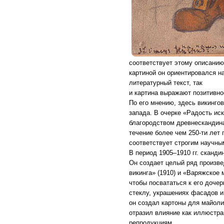
соответствует этому описанию
картиной он ориентировался на
литературный текст, так
и картина выражают позитивно
По его мнению, здесь викинго
запада. В очерке «Радость ис
благородством древнескандина
течение более чем 250-ти лет
соответствует строгим научны
В период 1905–1910 гг. сканд
Он создает целый ряд произвед
викинга» (1910) и «Варяжское
чтобы посвататься к его доче
стеклу, украшениях фасадов и 
он создал картоны для майоли
отразил влияние как иллюстра
репродукциям