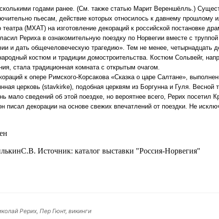
сколькими годами ранее. (См. также статью Марит Вереншёлль.) Сущест
лючительно пьесам, действие которых относилось к давнему прошлому ил
 театра (МХАТ) на изготовление декораций к российской постановке др
ласил Рериха в ознакомительную поездку по Норвегии вместе с труппой 
фии и дать общечеловеческую трагедию». Тем не менее, четырнадцать д
народный костюм и традиции домостроительства. Костюм Сольвейг, напр
ния, стала традиционная комната с открытым очагом.
кораций к опере Римского-Корсакова «Сказка о царе Салтане», выполнен
ная церковь (stavkirke), подобная церквям из Боргунна и Гуля. Весной т
ень мало сведений об этой поездке, но вероятнее всего, Рерих посетил
он писал декорации на основе свежих впечатлений от поездки. Не исклю
сен
кинС.В. Источник: каталог выставки "Россия-Норвегия"
колай Рерих, Пер Гюнт, викинги