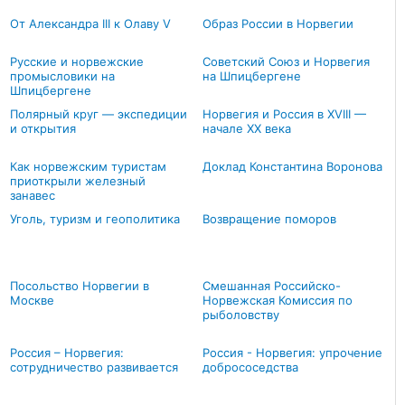
От Александра III к Олаву V
Образ России в Норвегии
Русские и норвежские
Советский Союз и Норвегия
промысловики на
на Шпицбергене
Шпицбергене
Полярный круг — экспедиции
Норвегия и Россия в XVIII —
и открытия
начале XX века
Как норвежским туристам
Доклад Константина Воронова
приоткрыли железный
занавес
Уголь, туризм и геополитика
Возвращение поморов
Посольство Норвегии в
Смешанная Российско-
Москве
Норвежская Комиссия по
рыболовству
Россия – Норвегия:
Россия - Норвегия: упрочение
сотрудничество развивается
добрососедства