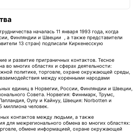
тва
удничества началась 11 января 1993 года, когда
сии, Финляндии и Швеции , а также представители
вители 13 стран) подписали Киркенесскую
ние и развитие приграничных контактов. Тесное
на во многих областях и сферах деятельности:
ёжной политике, торговле, охране окружающей среды,
я взаимодействия между коренными народами
ьных единиц в Норвегии, России, Финляндии и Швеции,
онального Совета. Норвегия: Финнмарк, Трумс,
апландия, Оулу и Кайнуу, Швеция: Norbotten и
5 миллиона человек.
чных контактов между людьми, а также
я для межрегионального обмена во многих областях:
торговле, обмене информацией, охране окружающей