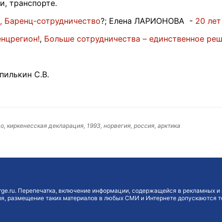
и, транспорте.
, Баренц-сотрудничество
?; Елена ЛАРИОНОВА -
20 лет
нцрегион!
,
Больше сотрудничества – единственное ре
илькин С.В.
, киркенесская декларация, 1993, норвегия, россия, арктика
ge.ru. Перепечатка, включение информации, содержащейся в рекламных и 
, размещение таких материалов в любых СМИ и Интернете допускаются то