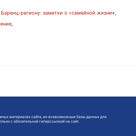
 Баренц-региону: заметки о «семейной жизни
»,
шение
,
иных материалах сайта, во всевозможные базы данных для
лько с обязательной гиперссылкой на сайт.