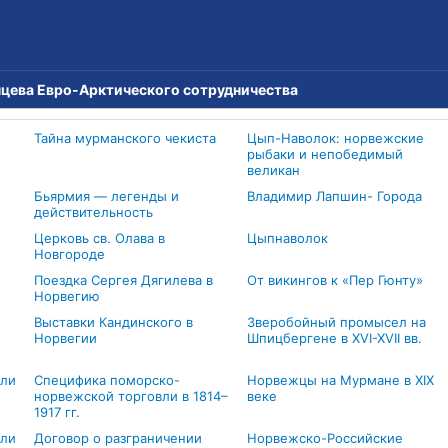
нцева Евро-Арктического сотрудничества
Тайна мурманского чекиста
Цып-Наволок: норвежские
рыбаки и непобедимый
великан
Бьярмия — легенды и
Владимир Лапшин- Города
действительность
Церковь св. Олава в
Цыпнаволок
Новгороде
Поездка Сергея Дягилева в
От викингов к «Пер Гюнту»
Норвегию
Выставки Кандинского в
Зверобойный промысел на
Норвегии
Шпицбергене в XVI-XVII вв.
вли
Специфика поморско-
Норвежцы на Мурмане в XIX
норвежской торговли в 1814–
веке
1917 гг.
али
Договор о разграничении
Норвежско-Российские