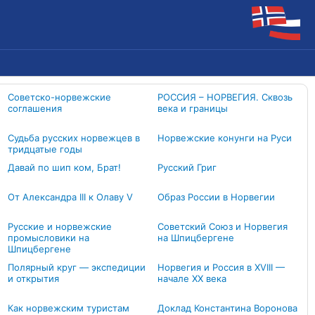
Советско-норвежские
РОССИЯ – НОРВЕГИЯ. Сквозь
соглашения
века и границы
Судьба русских норвежцев в
Норвежские конунги на Руси
тридцатые годы
Давай по шип ком, Брат!
Русский Григ
От Александра III к Олаву V
Образ России в Норвегии
Русские и норвежские
Советский Союз и Норвегия
промысловики на
на Шпицбергене
Шпицбергене
Полярный круг — экспедиции
Норвегия и Россия в XVIII —
и открытия
начале XX века
Как норвежским туристам
Доклад Константина Воронова