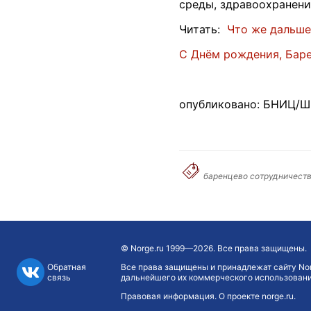
среды, здравоохранени
Читать:
Что же дальше
С Днём рождения, Баре
опубликовано: БНИЦ/Шп
баренцево сотрудничество
©
Norge.ru
1999—2026. Все права защищены.
Обратная
Все права защищены и принадлежат сайту Nor
связь
дальнейшего их коммерческого использования
Правовая информация
.
О проекте norge.ru
.