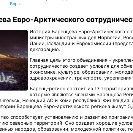
Берга
ева Евро-Арктического сотрудничес
История Баренцева Евро-Арктического сотр
министры иностранных дел Норвегии, Рос
Дании, Исландии и Еврокомиссии (предста
декларацию.
Главная цель этого объединения - укрепле
сотрудничество создает условия для обме
экономике, культуре, образовании, молод
здравоохранении, транспорте, укреплени
Баренц-регион состоит из 13 территориал
которые являются членами Баренцева Реги
нгельск, Ненецкий АО и Коми республика, Финляндия: Л
итории Баренцева Евро-арктического региона живут 5,
тво способствует установлению и развитию приграни
ию северных территорий. Оно создает хорошие услови
ренных народов, образовании, молодёжной политике, 