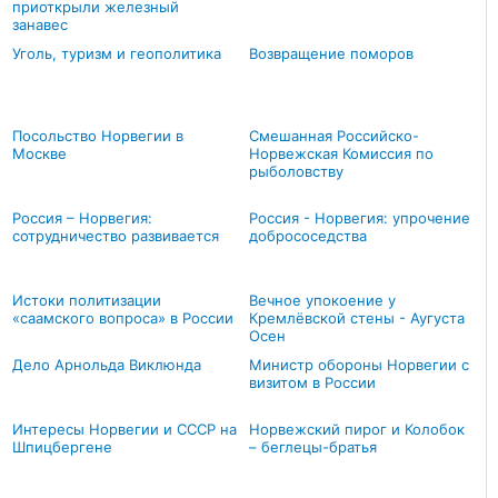
приоткрыли железный
занавес
Уголь, туризм и геополитика
Возвращение поморов
Посольство Норвегии в
Смешанная Российско-
Москве
Норвежская Комиссия по
рыболовству
Россия – Норвегия:
Россия - Норвегия: упрочение
сотрудничество развивается
добрососедства
Истоки политизации
Вечное упокоение у
«саамского вопроса» в России
Кремлёвской стены - Аугуста
Осен
Дело Арнольда Виклюнда
Министр обороны Норвегии с
визитом в России
Интересы Норвегии и СССР на
Норвежский пирог и Колобок
Шпицбергене
– беглецы-братья