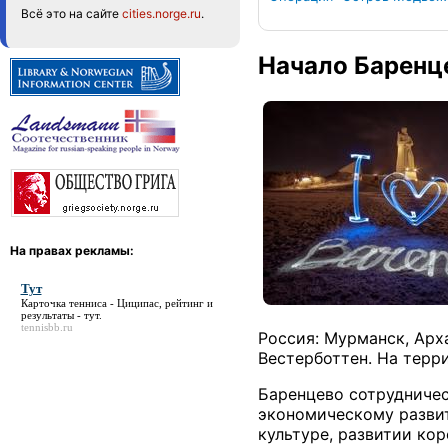
Всё это на сайте
cities.norge.ru
.
Начало Баренц
На правах рекламы:
Тут
Карточка тенниса - Циципас, рейтинг и
результаты -
тут
.
tennisbb.ru
Россия: Мурманск, Арха
Вестерботтен. На терр
Баренцево сотрудничес
экономическому развит
культуре, развитии ко