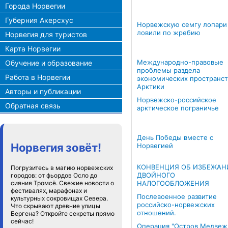
Города Норвегии
Губерния Акерсхус
Норвежскую семгу лопари
ловили по жребию
Норвегия для туристов
Карта Норвегии
Международно-правовые
Обучение и образование
проблемы раздела
Работа в Норвегии
экономических пространст
Арктики
Авторы и публикации
Норвежско-российское
Обратная связь
арктическое пограничье
День Победы вместе с
Норвегия зовёт!
Норвегией
КОНВЕНЦИЯ ОБ ИЗБЕЖАН
Погрузитесь в магию норвежских
ДВОЙНОГО
городов: от фьордов Осло до
сияния Тромсё. Свежие новости о
НАЛОГООБЛОЖЕНИЯ
фестивалях, марафонах и
Послевоенное развитие
культурных сокровищах Севера.
российско-норвежских
Что скрывают древние улицы
отношений.
Бергена? Откройте секреты прямо
сейчас!
Операция "Остров Медвеж