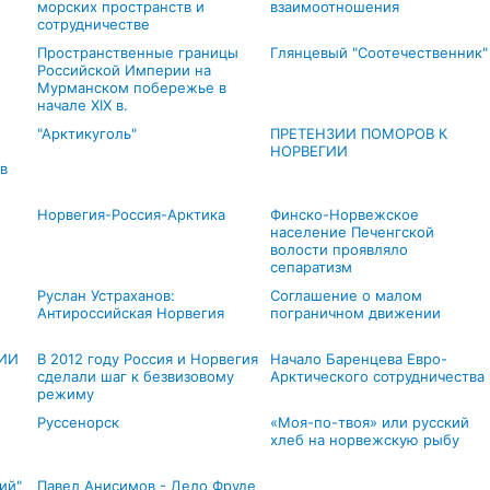
морских пространств и
взаимоотношения
сотрудничестве
Пространственные границы
Глянцевый "Соотечественник"
Российской Империи на
Мурманском побережье в
начале XIX в.
"Арктикуголь"
ПРЕТЕНЗИИ ПОМОРОВ К
НОРВЕГИИ
в
Норвегия-Россия-Арктика
Финско-Норвежское
население Печенгской
волости проявляло
сепаратизм
Руслан Устраханов:
Соглашение о малом
Антироссийская Норвегия
пограничном движении
ИИ
В 2012 году Россия и Норвегия
Начало Баренцева Евро-
сделали шаг к безвизовому
Арктического сотрудничества
режиму
Руссенорск
«Моя-по-твоя» или русский
хлеб на норвежскую рыбу
ий"
Павел Анисимов - Дело Фруде