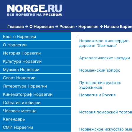
Главная
→
О Норвегии
→
Россия - Норвегия
→
Начало Баре
Блог о Норвегии
Норвежское милосердие:
О Норвегии
деревня "Светлана"
История Норвегии
Археологические находки
Культура Норвегии
Музыка Норвегии
Норманнский вопрос
Спорт Норвегии
Путешествия русских
Литература Норвегии
художников
Кинематограф Норвегии
Норвегия и Россия
События и юбилеи
Человек месяца
История поморской торго
Календарь
СМИ Норвегии
Норвежское искусство эм