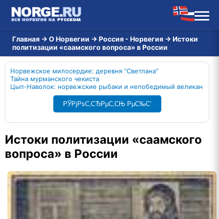
Главная
→
О Норвегии
→
Россия - Норвегия
→
Истоки
политизации «саамского вопроса» в России
Норвежское милосердие: деревня "Светлана"
Тайна мурманского чекиста
Цып-Наволок: норвежские рыбаки и непобедимый великан
РЎРјРѕС‚СЂРµС‚СЊ РµС‰С‘
Истоки политизации «саамского
вопроса» в России