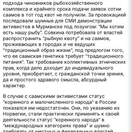
подхода чиновников рыбохозяйственного
комплекса и крайнего срока подачи заявок сотни
саамов в тот год квот не получили. За провокацией
последовали шумные для СМИ демонстрации
активистов в Мурманске под лозунгом: "Мы хотим
есть нашу рыбу". Совкина потребовала от властей
распространить "рыбную квоту" и на саамов,
проживающих в городах и не ведущих
"традиционный образ жизни", под предлогом того,
что ее саамская генетика требует "традиционного
питания". Так требование коллективных этнических
прав, когда дело доходит до индивидуального
уровня, приобретает, с гражданской точки зрения,
да и простого здравого смысла, абсурдный
характер.
В случае с саамскими активистами статус
"коренного и малочисленного народа" в России
показался им недостаточен. Они, по указанию из
Норвегии, стали практически применять к своей
деятельности статус "коренного народа" в
"международных категориях права" и шумно
требовать от местных и федеральных властей