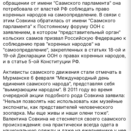
обращении от имени "Саамского парламента" она
потребовала от властей РФ соблюдать право
коренных народов на самоопределение. В связи с
этим Совкина обратилась от имени "Саамского
парламента" к Постоянному форуму ООН с
заявлением, в котором "представительный орган"
кольских саамов призвал Российскую Федерацию к
соблюдению прав "коренных народов" на
"самоопределение", закрепленных в статьях 18-ой и
19-ой Декларации ООН о правах коренных народов,
и в статье 5-ой Конституции РФ.
Активисты саамского движения стали отмечать в
Мурманске 6 февраля "Международный день
единения саамского народа", представляя себя
"вымирающим народом". В 2011 году во время
очередной акции подобного рода Совкина заявила:
"Нельзя позволять нас использовать как музейные
экспонаты, как представителей человеческого
зоопарка. Мы еще живы и наши олени тоже".
Валентина Совкина не стесняется своего саамского
происхождения: она практически всегда одета в
национальную одежду и даже на ежедневнике у нее