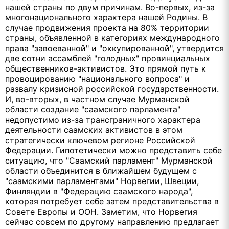
нашей страны по двум причинам. Во-первых, из-за
многонационального характера нашей Родины. В
случае продвижения проекта на 80% территории
страны, объявленной в категориях международного
права "завоеванной" и "оккупированной", утвердится
две сотни ассамблей "голодных" провинциальных
общественников-активистов. Это прямой путь к
провоцированию "национального вопроса" и
развалу кризисной российской государственности.
И, во-вторых, в частном случае Мурманской
области создание "саамского парламента"
недопустимо из-за трансграничного характера
деятельности саамских активистов в этом
стратегически ключевом регионе Российской
Федерации. Гипотетически можно представить себе
ситуацию, что "Саамский парламент" Мурманской
области объединится в ближайшем будущем с
"саамскими парламентами" Норвегии, Швеции,
Финляндии в "Федерацию саамского народа",
которая потребует себе затем представительства в
Совете Европы и ООН. Заметим, что Норвегия
сейчас совсем по другому направлению предлагает