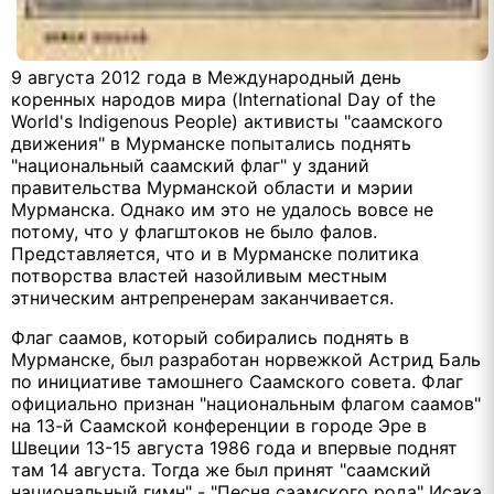
9 августа 2012 года в Международный день
коренных народов мира (International Day of the
World's Indigenous People) активисты "саамского
движения" в Мурманске попытались поднять
"национальный саамский флаг" у зданий
правительства Мурманской области и мэрии
Мурманска. Однако им это не удалось вовсе не
потому, что у флагштоков не было фалов.
Представляется, что и в Мурманске политика
потворства властей назойливым местным
этническим антрепренерам заканчивается.
Флаг саамов, который собирались поднять в
Мурманске, был разработан норвежкой Астрид Баль
по инициативе тамошнего Саамского совета. Флаг
официально признан "национальным флагом саамов"
на 13-й Саамской конференции в городе Эре в
Швеции 13-15 августа 1986 года и впервые поднят
там 14 августа. Тогда же был принят "саамский
национальный гимн" - "Песня саамского рода" Исака