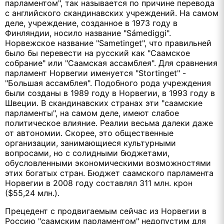
парламентом", так называется по причине перевода
с английского скандинавских учреждений. На самом
деле, учреждение, созданное в 1973 году в
Финляндии, носило название "Sámediggi".
Норвежское название "Sametinget", что правильней
было бы перевести на русский как "Саамское
собрание" или "Саамская ассамблея". Для сравнения
парламент Норвегии именуется "Stortinget" -
"Большая ассамблея". Подобного рода учреждения
были созданы в 1989 году в Норвегии, в 1993 году в
Швеции. В скандинавских странах эти "саамские
парламенты", на самом деле, имеют слабое
политическое влияние. Реалии весьма далеки даже
от автономии. Скорее, это общественные
организации, занимающиеся культурными
вопросами, но с солидными бюджетами,
обусловленными экономическими возможностями
этих богатых стран. Бюджет саамского парламента
Норвегии в 2008 году составлял 311 млн. крон
($55,24 млн.).
Прецедент с продвигаемым сейчас из Норвегии в
Россию "саамским парламентом" недопустим для