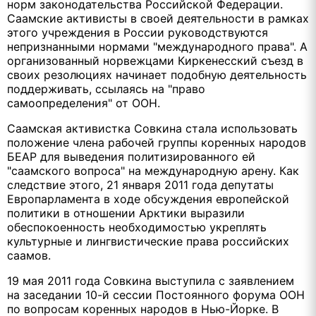
норм законодательства Российской Федерации.
Саамские активисты в своей деятельности в рамках
этого учреждения в России руководствуются
непризнанными нормами "международного права". А
организованный норвежцами Киркенесский съезд в
своих резолюциях начинает подобную деятельность
поддерживать, ссылаясь на "право
самоопределения" от ООН.
Саамская активистка Совкина стала использовать
положение члена рабочей группы коренных народов
БЕАР для выведения политизированного ей
"саамского вопроса" на международную арену. Как
следствие этого, 21 января 2011 года депутаты
Европарламента в ходе обсуждения европейской
политики в отношении Арктики выразили
обеспокоенность необходимостью укреплять
культурные и лингвистические права российских
саамов.
19 мая 2011 года Совкина выступила с заявлением
на заседании 10-й сессии Постоянного форума ООН
по вопросам коренных народов в Нью-Йорке. В