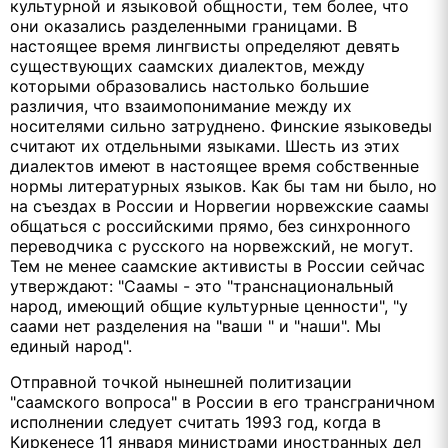
культурной и языковой общности, тем более, что
они оказались разделенными границами. В
настоящее время лингвисты определяют девять
существующих саамских диалектов, между
которыми образовались настолько большие
различия, что взаимопонимание между их
носителями сильно затруднено. Финские языковеды
считают их отдельными языками. Шесть из этих
диалектов имеют в настоящее время собственные
нормы литературных языков. Как бы там ни было, но
на съездах в России и Норвегии норвежские саамы
общаться с российскими прямо, без синхронного
переводчика с русского на норвежский, не могут.
Тем не менее саамские активисты в России сейчас
утверждают: "Саамы - это "транснациональный
народ, имеющий общие культурные ценности", "у
саами нет разделения на "ваши " и "наши". Мы
единый народ".
Отправной точкой нынешней политизации
"саамского вопроса" в России в его трансграничном
исполнении следует считать 1993 год, когда в
Киркенесе 11 января министрами иностранных дел