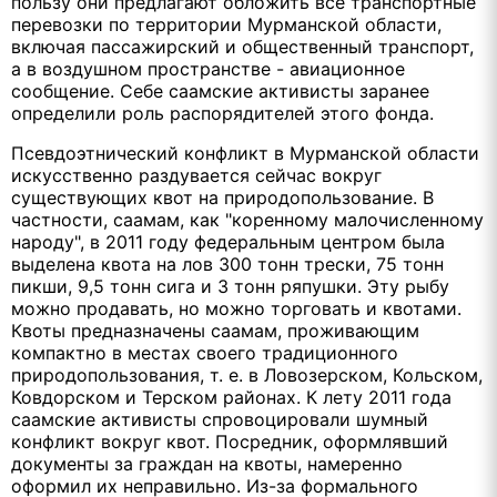
пользу они предлагают обложить все транспортные
перевозки по территории Мурманской области,
включая пассажирский и общественный транспорт,
а в воздушном пространстве - авиационное
сообщение. Себе саамские активисты заранее
определили роль распорядителей этого фонда.
Псевдоэтнический конфликт в Мурманской области
искусственно раздувается сейчас вокруг
существующих квот на природопользование. В
частности, саамам, как "коренному малочисленному
народу", в 2011 году федеральным центром была
выделена квота на лов 300 тонн трески, 75 тонн
пикши, 9,5 тонн сига и 3 тонн ряпушки. Эту рыбу
можно продавать, но можно торговать и квотами.
Квоты предназначены саамам, проживающим
компактно в местах своего традиционного
природопользования, т. е. в Ловозерском, Кольском,
Ковдорском и Терском районах. К лету 2011 года
саамские активисты спровоцировали шумный
конфликт вокруг квот. Посредник, оформлявший
документы за граждан на квоты, намеренно
оформил их неправильно. Из-за формального