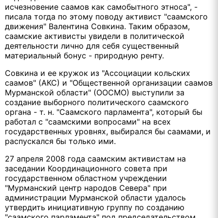
исчезновение саамов как самобытного этноса", -
писала тогда по этому поводу активист "саамского
движения" Валентина Совкина. Таким образом,
саамские активисты увидели в политической
деятельности лично для себя существенный
материальный бонус - природную ренту.
Совкина и ее кружок из "Ассоциации кольских
саамов" (АКС) и "Общественной организации саамов
Мурманской области" (ООСМО) выступили за
создание выборного политического саамского
органа - т. н. "Саамского парламента", который бы
работал с "саамскими вопросами" на всех
государственных уровнях, выбирался бы саамами, и
распускался бы только ими.
27 апреля 2008 года саамским активистам на
заседании Координационного совета при
государственном областном учреждении
"Мурманский центр народов Севера" при
администрации Мурманской области удалось
утвердить инициативную группу по созданию
"саамского парламента" под председательством