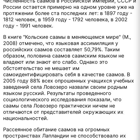
Численность саамов в Российской империи, СССР и
России остается примерно на одном уровне уже на
протяжении более ста последних лет: в 1897 году -
1812 человек, в 1959 году - 1792 человека, в 2002
году - 1991 человек.
В книге "Кольские саамы в меняющемся мире" (М.,
2008) отмечено, что языковая ассимиляция у
российских саамов составляет 50,79%. Таким
образом, половина саамов саамским языком не
владеют или знают его слабо. Однако это
обстоятельство не мешает им
самоидентифицировать себя в качестве саамов. В
2005 году 88% всех опрошенных учащихся учебных
заведений села Ловозеро назвали своим родным
языком русский. Результаты проведенного
социологического исследования показали, что
саамы села Ловозеро практически ничем не
отличаются от представителей окружающих их
национальностей.
Рассеянное обитание саамов на огромных
пространствах Лапландии не способствовало их