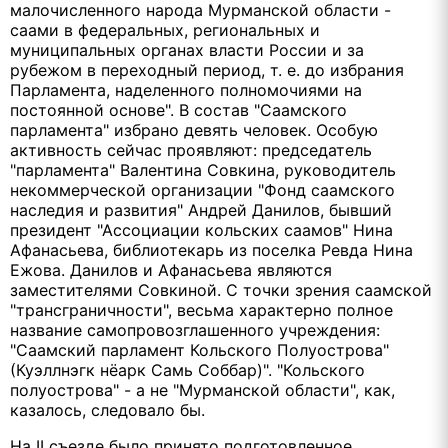
малочисленного народа Мурманской области -
саами в федеральных, региональных и
муниципальных органах власти России и за
рубежом в переходный период, т. е. до избрания
Парламента, наделенного полномочиями на
постоянной основе". В состав "Саамского
парламента" избрано девять человек. Особую
активность сейчас проявляют: председатель
"парламента" Валентина Совкина, руководитель
некоммерческой организации "Фонд саамского
наследия и развития" Андрей Данилов, бывший
президент "Ассоциации кольских саамов" Нина
Афанасьева, библиотекарь из поселка Ревда Нина
Ежова. Данилов и Афанасьева являются
заместителями Совкиной. С точки зрения саамской
"трансграничности", весьма характерно полное
название самопровозглашенного учреждения:
"Саамский парламент Кольского Полуострова"
(Куэллнэгк нёарк Самь Соббар)". "Кольского
полуострова" - а не "Мурманской области", как,
казалось, следовало бы.
На II съезде было принято подготовленное