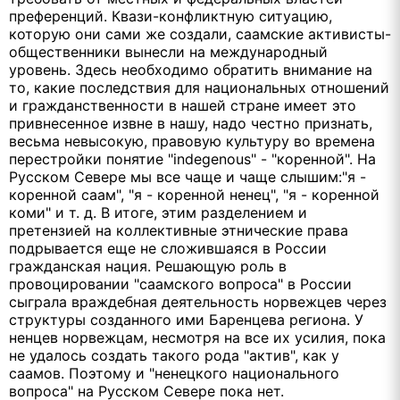
преференций. Квази-конфликтную ситуацию,
которую они сами же создали, саамские активисты-
общественники вынесли на международный
уровень. Здесь необходимо обратить внимание на
то, какие последствия для национальных отношений
и гражданственности в нашей стране имеет это
привнесенное извне в нашу, надо честно признать,
весьма невысокую, правовую культуру во времена
перестройки понятие "indegenous" - "коренной". На
Русском Севере мы все чаще и чаще слышим:"я -
коренной саам", "я - коренной ненец", "я - коренной
коми" и т. д. В итоге, этим разделением и
претензией на коллективные этнические права
подрывается еще не сложившаяся в России
гражданская нация. Решающую роль в
провоцировании "саамского вопроса" в России
сыграла враждебная деятельность норвежцев через
структуры созданного ими Баренцева региона. У
ненцев норвежцам, несмотря на все их усилия, пока
не удалось создать такого рода "актив", как у
саамов. Поэтому и "ненецкого национального
вопроса" на Русском Севере пока нет.