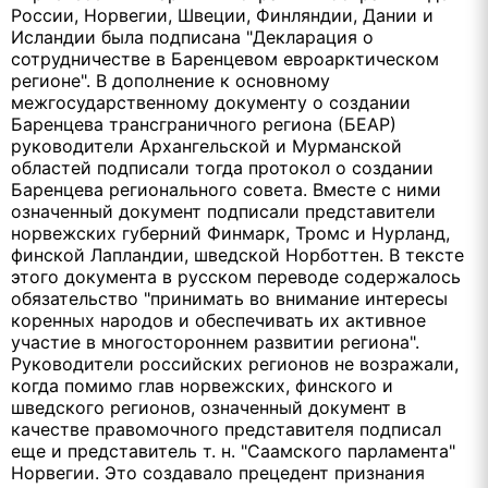
России, Норвегии, Швеции, Финляндии, Дании и
Исландии была подписана "Декларация о
сотрудничестве в Баренцевом евроарктическом
регионе". В дополнение к основному
межгосударственному документу о создании
Баренцева трансграничного региона (БЕАР)
руководители Архангельской и Мурманской
областей подписали тогда протокол о создании
Баренцева регионального совета. Вместе с ними
означенный документ подписали представители
норвежских губерний Финмарк, Тромс и Нурланд,
финской Лапландии, шведской Норботтен. В тексте
этого документа в русском переводе содержалось
обязательство "принимать во внимание интересы
коренных народов и обеспечивать их активное
участие в многостороннем развитии региона".
Руководители российских регионов не возражали,
когда помимо глав норвежских, финского и
шведского регионов, означенный документ в
качестве правомочного представителя подписал
еще и представитель т. н. "Саамского парламента"
Норвегии. Это создавало прецедент признания