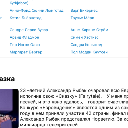
Kyrkjeboe)
Анни-Фрид Сюнни Люнгстад
Варг Викернес
an
Кетил Бьёрнстад
Трульс Мёрк
Сондре Лерке Вулар
Анне-Карине Стрём
Арвид Фладмое
Симен Хэстнэс
Пер Ингве Олин
Сандра Кольстад
Маргарет Бергер
Пол Модди Кнутсен
азка
23 –летний Александр Рыбак очаровал всю Ев
исполнив свою «Сказку» (Fairytale). – У меня
песней, и это явно удалось, - говорит счастли
Конкурс «Евровидения» является одним из са
году в нем приняли участие 42 страны, финал
Александр Рыбак представлял Норвегию. За к
миллиарда телезрителей.