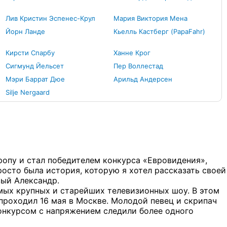
Лив Кристин Эспенес-Крул
Мария Виктория Мена
Йорн Ланде
Кьелль Кастберг (PapaFahr)
Кирсти Спарбу
Ханне Крог
Сигмунд Йельсет
Пер Воллестад
Мэри Баррат Дюе
Арильд Андерсен
Silje Nergaard
ропу и стал победителем конкурса «Евровидения»,
 просто была история, которую я хотел рассказать своей
вый Александр.
мых крупных и старейших телевизионных шоу. В этом
 проходил 16 мая в Москве. Молодой певец и скрипач
онкурсом с напряжением следили более одного