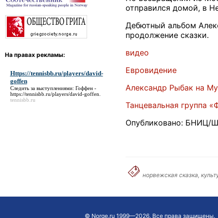
отправился домой, в Н
Дебютный альбом Алекс
продолжение сказки.
видео
На правах рекламы:
Евровидение
Https://tennisbb.ru/players/david-
goffen
Александр Рыбак на M
Следить за выступлениями: Гоффен -
https://tennisbb.ru/players/david-goffen
.
tennisbb.ru
Танцевальная группа «
Опубликовано
:
БНИЦ
/
Ш
норвежская сказка, культ
©
Norge.ru
1999—2026. Все права защищены.