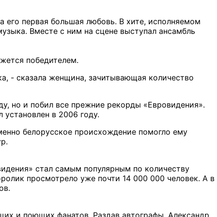
а его первая большая любовь. В хите, исполняемом
узыка. Вместе с ним на сцене выступал ансамбль
ажется победителем.
зка, - сказала женщина, зачитывающая количество
ду, но и побил все прежние рекорды «Евровидения».
 установлен в 2006 году.
именно белорусское происхождение помогло ему
р.
видения» стал самым популярным по количеству
олик просмотрело уже почти 14 000 000 человек. А в
ов.
щих и поющих фанатов. Раздав автографы, Александр