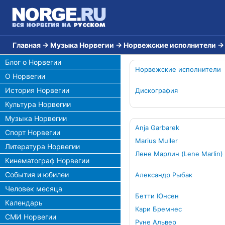
Главная
→
Музыка Норвегии
→
Норвежские исполнители
Блог о Норвегии
Норвежские исполнители
О Норвегии
История Норвегии
Дискография
Культура Норвегии
Музыка Норвегии
Anja Garbarek
Спорт Норвегии
Marius Muller
Литература Норвегии
Лене Марлин (Lene Marlin)
Кинематограф Норвегии
События и юбилеи
Александр Рыбак
Человек месяца
Бетти Юнсен
Календарь
Кари Бремнес
СМИ Норвегии
Руне Альвер