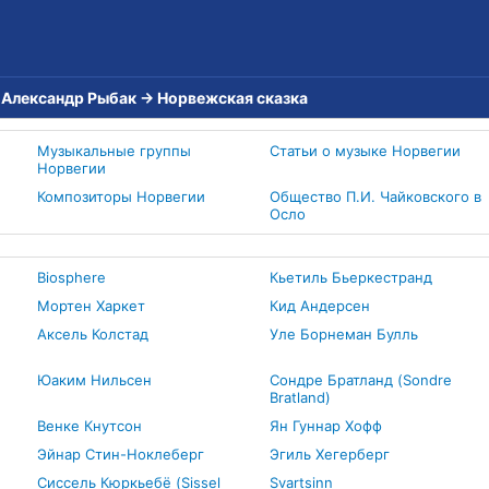
→
Александр Рыбак
→
Норвежская сказка
Музыкальные группы
Статьи о музыке Норвегии
Норвегии
Композиторы Норвегии
Общество П.И. Чайковского в
Осло
Biosphere
Кьетиль Бьеркестранд
Мортен Харкет
Кид Андерсен
Аксель Колстад
Уле Борнеман Булль
Юаким Нильсен
Сондре Братланд (Sondre
Bratland)
Венке Кнутсон
Ян Гуннар Хофф
Эйнар Стин-Ноклеберг
Эгиль Хегерберг
Сиссель Кюркьебё (Sissel
Svartsinn