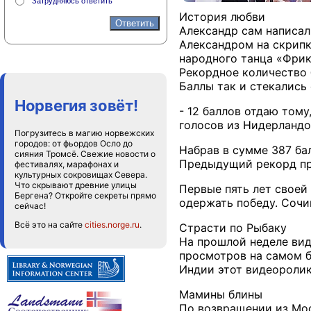
Затрудняюсь ответить
История любви
Александр сам написал
Александром на скрипк
народного танца «Фрик
Рекордное количество 
Баллы так и стекались 
Норвегия зовёт!
- 12 баллов отдаю тому
голосов из Нидерландо
Погрузитесь в магию норвежских
городов: от фьордов Осло до
Набрав в сумме 387 ба
сияния Тромсё. Свежие новости о
Предыдущий рекорд при
фестивалях, марафонах и
культурных сокровищах Севера.
Что скрывают древние улицы
Первые пять лет своей
Бергена? Откройте секреты прямо
одержать победу. Сочин
сейчас!
Всё это на сайте
cities.norge.ru
.
Страсти по Рыбаку
На прошлой неделе вид
просмотров на самом б
Индии этот видеоролик
Мамины блины
По возвращении из Мос