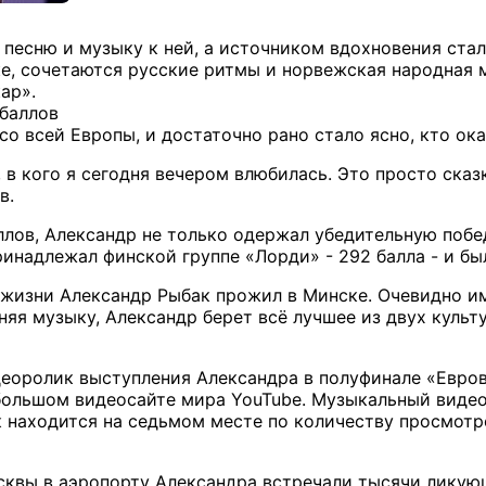
 песню и музыку к ней, а источником вдохновения стал
е, сочетаются русские ритмы и норвежская народная м
ар».
баллов
со всей Европы, и достаточно рано стало ясно, кто ок
, в кого я сегодня вечером влюбилась. Это просто ска
в.
ллов, Александр не только одержал убедительную побе
надлежал финской группе «Лорди» - 292 балла - и был
 жизни Александр Рыбак прожил в Минске. Очевидно 
яя музыку, Александр берет всё лучшее из двух культу
еоролик выступления Александра в полуфинале «Евро
ольшом видеосайте мира YouTube. Музыкальный видеор
 находится на седьмом месте по количеству просмотр
квы в аэропорту Александра встречали тысячи ликую