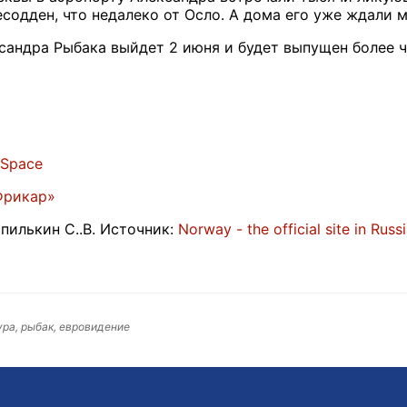
есодден, что недалеко от Осло. А дома его уже ждали
андра Рыбака выйдет 2 июня и будет выпущен более че
ySpace
Фрикар»
пилькин
С
..
В
.
Источник
:
Norway - the official site in Russ
ура, рыбак, евровидение