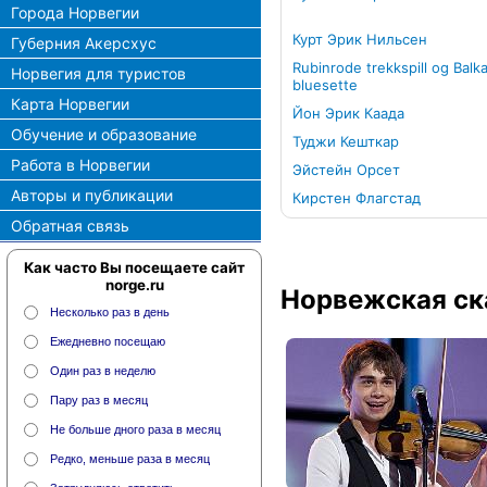
Города Норвегии
Курт Эрик Нильсен
Губерния Акерсхус
Rubinrode trekkspill og Balk
Норвегия для туристов
bluesette
Карта Норвегии
Йон Эрик Каада
Обучение и образование
Туджи Кешткар
Работа в Норвегии
Эйстейн Орсет
Авторы и публикации
Кирстен Флагстад
Обратная связь
Как часто Вы посещаете сайт
norge.ru
Норвежская ск
Несколько раз в день
Ежедневно посещаю
Один раз в неделю
Пару раз в месяц
Не больше дного раза в месяц
Редко, меньше раза в месяц