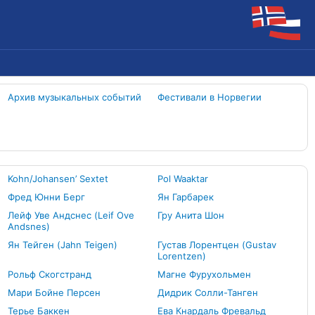
Архив музыкальных событий
Фестивали в Норвегии
Kohn/Johansen’ Sextet
Pol Waaktar
Фред Юнни Берг
Ян Гарбарек
Лейф Уве Андснес (Leif Ove
Гру Анита Шон
Andsnes)
Ян Тейген (Jahn Teigen)
Густав Лорентцен (Gustav
Lorentzen)
Рольф Скогстранд
Магне Фурухольмен
Мари Бойне Персен
Дидрик Солли-Танген
Терье Баккен
Ева Кнардаль Фревальд