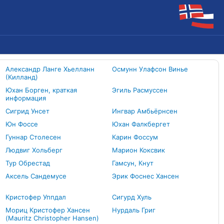
Александр Ланге Хьелланн
Осмунн Улафсон Винье
(Килланд)
Юхан Борген, краткая
Эгиль Расмуссен
информация
Сигрид Унсет
Ингвар Амбьёрнсен
Юн Фоссе
Юхан Фалкбергет
Гуннар Столесен
Карин Фоссум
Людвиг Хольберг
Марион Коксвик
Тур Обрестад
Гамсун, Кнут
Аксель Сандемусе
Эрик Фоснес Хансен
Кристофер Уппдал
Сигурд Хуль
Мориц Кристофер Хансен
Нурдаль Григ
(Mauritz Christopher Hansen)