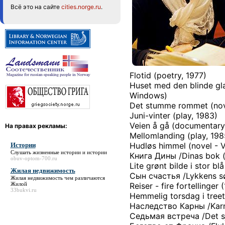
Всё это на сайте
cities.norge.ru
.
Flotid (poetry, 1977)
Huset med den blinde gla
Windows)
Det stumme rommet (novel
Juni-vinter (play, 1983)
Veien å gå (documentary
На правах рекламы:
Mellomlanding (play, 198
Hudløs himmel (novel - Vo
Истории
Слушать жизненные истории и
истории
Книга Дины /Dinas bok (no
obuv-optom-700.ru
Lite grønt bilde i stor b
Жилая недвижимость
Сын счастья /Lykkens sønn
Жилая недвижимость
чем различаются
Жилой
Reiser - fire fortellinger 
33bukvi.ru
Hemmelig torsdag i treet
Наследство Карны /Karnas
Седьмая встреча /Det s