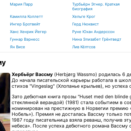
Мария Парр
Турбьёрн Эгнер. Краткая
биография
Камилла Коллетт
Хельге Крог
Ингер Бротвейт
Герд Нюквист
н
Ханс Хенрик Йегер
Руне Юхан Андерссон
Гуннар Вэрнесс
Нина Элизабет Грёнтведт
Ян Висе
Лив Кёлтсов
му
Хербьёрг Вассму
(Herbjørg Wassmo) родилась 6 де
До начала писательской карьеры работала в школ
стихов "Vingeslag" (Хлопанье крыльев), но успеха 
Зато дебютная книга прозы "Huset med den blinde
стеклянной верандой) (1981) стала событием в с
номинирован на престижную в Норвегии премию 
Нобель»). Премия не досталась Вассму только пот
1987 году писательница взяла реванш, получив э
небеса». После успеха дебютного романа Вассму 