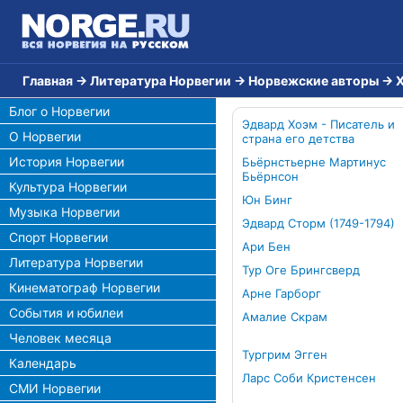
Главная
→
Литература Норвегии
→
Норвежские авторы
→
Блог о Норвегии
Эдвард Хоэм - Писатель и
О Норвегии
страна его детства
История Норвегии
Бьёрнстьерне Мартинус
Бьёрнсон
Культура Норвегии
Юн Бинг
Музыка Норвегии
Эдвард Сторм (1749-1794)
Спорт Норвегии
Ари Бен
Литература Норвегии
Тур Оге Брингсверд
Кинематограф Норвегии
Арне Гарборг
События и юбилеи
Амалие Скрам
Человек месяца
Тургрим Эгген
Календарь
Ларс Соби Кристенсен
СМИ Норвегии