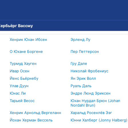
Хербьёрг Вассму
Хенрик Юхан Ибсен
Эрленд Лу
О Юхане Боргене
Пер Петтерсон
Турмуд Хауген
Гру Дале
Ивар Осен
Николай Фробениус
Йенс Бьёрнебу
Ян Эрик Волл
Улав Дуун
Руаль Даль
Юнас Ли
Эндре Люнд Эриксен
Тарьей Весос
Юхан Нурдал Брюн (Johan
Nordahl Brun)
Хенрик Арнольд Вергеланн
Харальд Росенлёв Ээг
Йохан Херман Вессель
Юнни Халберг (Jonny Halberg)