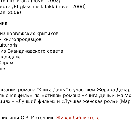
ten fra Frank (novel, 2003)
та /Et glass melk takk (novel, 2006)
an, 2009)
мии
риз норвежских критиков
х книгопродавцов
lturpris
риз Скандинавского совета
илдендала
Скрам
не
анизация романа "Книга Дины" с участием Жерара Депа
ь снял фильм по мотивам романа «Книга Дины». На Мо
циях – «Лучший фильм» и «Лучшая женская роль» (Мар
пилькни С.В. Источник:
Живая библиотека