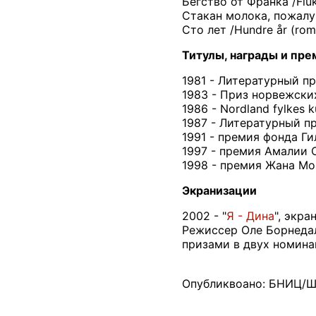
Бегство от Франка /Fluk
Стакан молока, пожалуйс
Сто лет /Hundre år (rom
Титулы, награды и пре
1981 - Литературный п
1983 - Приз норвежски
1986 - Nordland fylkes ku
1987 - Литературный п
1991 - премия фонда Г
1997 - премия Амалии 
1998 - премия Жана Мо
Экранизации
2002 - "
Я - Дина
", экр
Режиссер Оле Борнедал
призами в двух номина
Опубликвоано: БНИЦ/Ш