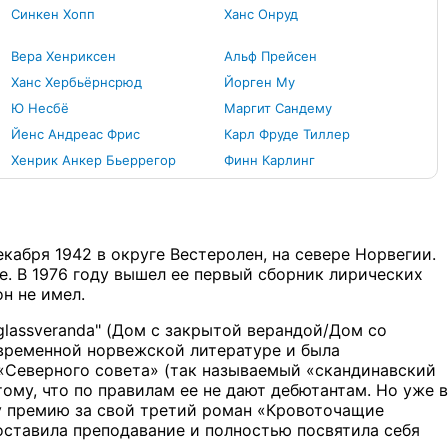
Синкен Хопп
Ханс Онруд
Вера Хенриксен
Альф Прейсен
Ханс Хербьёрнсрюд
Йорген Му
Ю Несбё
Маргит Сандему
Йенс Андреас Фрис
Карл Фруде Тиллер
Хенрик Анкер Бьеррегор
Финн Карлинг
кабря 1942 в округе Вестеролен, на севере Норвегии.
е. В 1976 году вышел ее первый сборник лирических
он не имел.
 glassveranda" (Дом с закрытой верандой/Дом со
овременной норвежской литературе и была
«Северного совета» (так называемый «скандинавский
ому, что по правилам ее не дают дебютантам. Но уже в
ту премию за свой третий роман «Кровоточащие
оставила преподавание и полностью посвятила себя