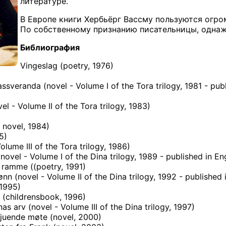
литературе.
В Европе книги Хербьёрг Вассму пользуются огр
По собственному признанию писательницы, одна
Библиография
Vingeslag (poetry, 1976)
ssveranda (novel - Volume I of the Tora trilogy, 1981 - pub
 - Volume II of the Tora trilogy, 1983)
 novel, 1984)
5)
lume III of the Tora trilogy, 1986)
vel - Volume I of the Dina trilogy, 1989 - published in Eng
lå ramme ((poetry, 1991)
 (novel - Volume II of the Dina trilogy, 1992 - published i
(1995)
 (childrensbook, 1996)
 arv (novel - Volume III of the Dina trilogy, 1997)
juende møte (novel, 2000)