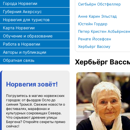
Города Норвегии
Сигбьёрн Обстфеллер
Губерния Акерсхус
Анне Карин Эльстад
Норвегия для туристов
Юстейн Гордер
Карта Норвегии
Петер Кристен Асбьёрнсе
Обучение и образование
Ренате Йосефсен
Работа в Норвегии
Хербьёрг Вассму
Авторы и публикации
Обратная связь
Хербьёрг Васс
Норвегия зовёт!
Погрузитесь в магию норвежских
городов: от фьордов Осло до
сияния Тромсё. Свежие новости о
фестивалях, марафонах и
культурных сокровищах Севера.
Что скрывают древние улицы
Бергена? Откройте секреты прямо
сейчас!