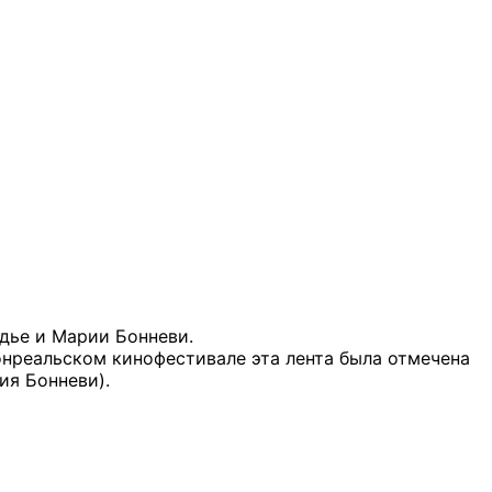
рдье и Марии Бонневи.
нреальском кинофестивале эта лента была отмечена
ия Бонневи).