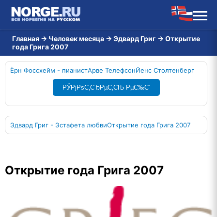
Главная
→
Человек месяца
→
Эдвард Григ
→
Открытие
года Грига 2007
Ёрн Фоссхейм - пианист
Арве Телефсон
Йенс Столтенберг
РЎРјРѕС‚СЂРµС‚СЊ РµС‰С‘
Эдвард Григ - Эстафета любви
Открытие года Грига 2007
Открытие года Грига 2007