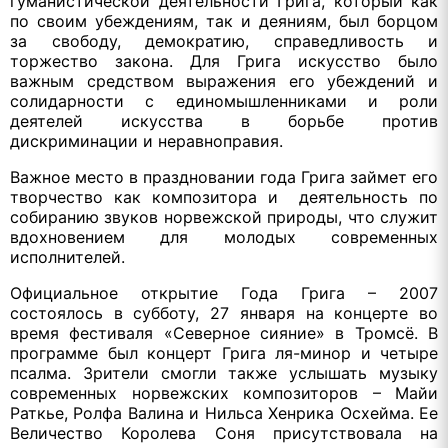
гуманистической деятельности Грига, который как
по своим убеждениям, так и деяниям, был борцом
за свободу, демократию, справедливость и
торжество закона. Для Грига искусство было
важным средством выражения его убеждений и
солидарности с единомышленниками и роли
деятелей искусства в борьбе против
дискриминации и неравноправия.
Важное место в праздновании года Грига займет его
творчество как композитора и деятельность по
собиранию звуков норвежской природы, что служит
вдохновением для молодых современных
исполнителей.
Официальное открытие Года Грига – 2007
состоялось в субботу, 27 января на концерте во
время фестиваля «Северное сияние» в Тромсё. В
программе был концерт Грига ля-минор и четыре
псалма. Зрители смогли также услышать музыку
современных норвежских композиторов – Майи
Раткье, Ролфа Валина и Нильса Хенрика Осхейма. Ее
Величество Королева Соня присутствовала на