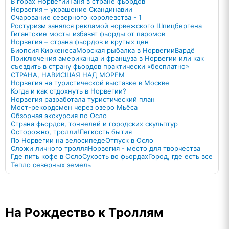
В горах Норвегии
Таня в стране фьордов
Норвегия – украшение Скандинавии
Очарование северного королевства - 1
Ростуризм занялся рекламой норвежского Шпицбергена
Гигантские мосты избавят фьорды от паромов
Норвегия – страна фьордов и крутых цен
Биопсия Киркенеса
Морская рыбалка в Норвегии
Вардё
Приключения американца и француза в Норвегии или как
съездить в страну фьордов практически «бесплатно»
СТРАНА, НАВИСШАЯ НАД МОРЕМ
Норвегия на туристической выставке в Москве
Когда и как отдохнуть в Норвегии?
Норвегия разработала туристический план
Мост-рекордсмен через озеро Мьёса
Обзорная экскурсия по Осло
Страна фьордов, тоннелей и городских скульптур
Осторожно, тролли!
Легкость бытия
По Норвегии на велосипеде
Отпуск в Осло
Сложи личного тролля
Норвегия - место для творчества
Где пить кофе в Осло
Сухость во фьордах
Город, где есть все
Тепло северных земель
На Рождество к Троллям