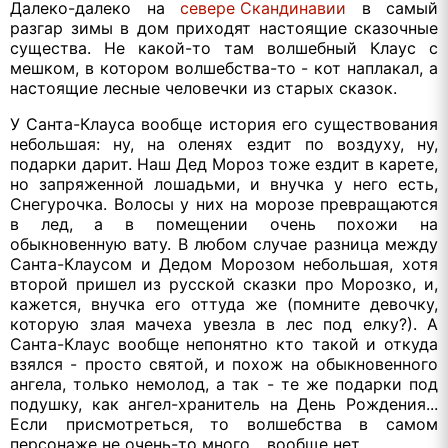
Далеко-далеко на
севере Скандинавии
в самый
разгар зимы в дом приходят настоящие сказочные
существа. Не какой-то там волшебный Клаус с
мешком, в котором волшебства-то - кот наплакал, а
настоящие лесные человечки из старых сказок.
У Санта-Клауса вообще история его существования
небольшая: ну, на оленях ездит по воздуху, ну,
подарки дарит. Наш Дед Мороз тоже ездит в карете,
но запряженной лошадьми, и внучка у него есть,
Снегурочка. Волосы у них на морозе превращаются
в лед, а в помещении очень похожи на
обыкновенную вату. В любом случае разница между
Санта-Клаусом и Дедом Морозом небольшая, хотя
второй пришел из русской сказки про Морозко, и,
кажется, внучка его оттуда же (помните девочку,
которую злая мачеха увезла в лес под елку?). А
Санта-Клаус вообще непонятно кто такой и откуда
взялся - просто святой, и похож на обыкновенного
ангела, только немолод, а так - те же подарки под
подушку, как ангел-хранитель на День Рождения...
Если присмотреться, то волшебства в самом
персонаже не очень-то много... вообще нет.