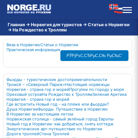
Главная
→
Норвегия для туристов
→
Статьи о Норвегии
→
На Рождество к Троллям
Виза в Норвегию
Статьи о Норвегии
Практическая информация
РЎРјРѕС‚СЂРµС‚СЊ РµС‰С‘
Фьорды - туристические достопримечательности
Тромсё – «Северный Париж»
Настоящие норвежцы
Норвегия - страна гор и морей
Прогулки по городу у моря
Ореховый остров
На Рождество к Троллям
Зеленая Арктика
Норвегия - страна гор и морей
Где встретить Новый год - на пляже или фьордах?
Душа Норвегии
Фьорды. Путешествие в Норвегию
В Норвегию за настоящим летом
Норвежская столица - самый зелёный город Европы
Новый год в Норвегии: как добраться, снять коттедж
Энергетическое арт-путешествие по Норвегии
Дорога троллей
Стена Троллей