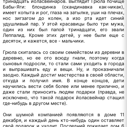
тринадцать йоласвейнаров. Выглядит Грюла почище
Бабы-Яги: блондинка (скандинавка как-никак),
имеет копыта и рог, глаза на затылке, уши на плечах,
нос зигзагом до колен, а изо рта идет синий
удушливый пар. У этой красавицы было три мужа,
один из них был папой тринадцати, его звали
Леппалид. Кроме этих детей, у нее были еще с
десяток, и кажется, все - мальчики.
Грюла скиталась со своим семейством из деревни в
деревню, но ее ото всюду гнали, поэтому когда
сыновья подросли, то стали сами уходить в города
и выпрашивать еду и вещи. Ну, и проказничали
заодно. Каждый достиг мастерства в своей области,
откуда и получил имя. В конце концов, дети
научились вести себя более или менее прилично, и
даже стали приносить людям подарки (правда, не
исключено, что такой подарок йоласвейнар стащил
где-нибудь в другом месте).
Они шумной компанией появляются в доме 11
декабря, и каждый день кто-нибудь один оставляет
свой подарок и уходит. Последний покидает дом 6