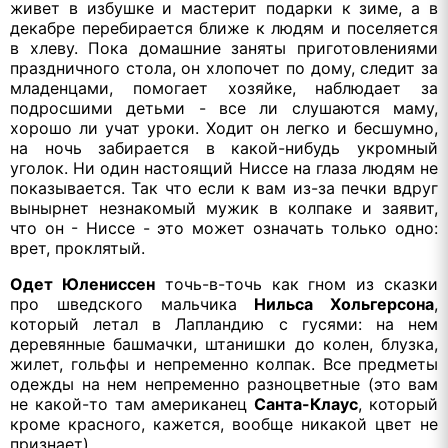
живет в избушке и мастерит подарки к зиме, а в
декабре перебирается ближе к людям и поселяется
в хлеву. Пока домашние заняты приготовлениями
праздничного стола, он хлопочет по дому, следит за
младенцами, помогает хозяйке, наблюдает за
подросшими детьми - все ли слушаются маму,
хорошо ли учат уроки. Ходит он легко и бесшумно,
на ночь забирается в какой-нибудь укромный
уголок. Ни один настоящий Ниссе на глаза людям не
показывается. Так что если к вам из-за печки вдруг
вынырнет незнакомый мужик в колпаке и заявит,
что он - Ниссе - это может означать только одно:
врет, проклятый.
Одет Юлениссен
точь-в-точь как гном из сказки
про шведского мальчика
Нильса Хольгерсона
,
который летал в Лапландию с гусями: на нем
деревянные башмачки, штанишки до колен, блузка,
жилет, гольфы и непременно колпак. Все предметы
одежды на нем непременно разноцветные (это вам
не какой-то там американец
Санта-Клаус
, который
кроме красного, кажется, вообще никакой цвет не
признает).