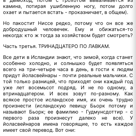
камина, потирая ушибленную ногу, потом долго
охает и пытается встать - проказничает, в общем).
Но пакостит Ниссе редко, потому что он все же
добродушный человечек. Ему и обижаться-то
некогда: кто ж тогда за хозяйством будет смотреть?
Часть третья. ТРИНАДЦАТЕРО ПО ЛАВКАМ.
Все дети в Исландии знают, что зимой, когда станет
особенно холодно, и солнышко будет появляться
всего на три-четыре часа в день, в гости к людям
придут йоласвейнары - почти реальные мальчики. С
той только разницей, что приходят они каждый год
уже лет восемьсот подряд. И не по одному, а
втринадцатером. И всех зовут по-разному. Как
всякое простое исландское имя, их очень трудно
произнести (исландскую певицу Бьорк потому и
называют Бьорк; ее фамилию - Гудмунсдоттир - с
первого раза произнесут далеко не все). У
йоласвейнаров имена говорящие, то есть каждое
имеет свой перевод. Вот они: