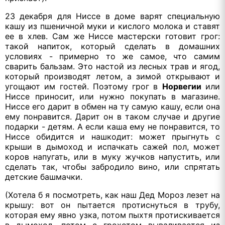
23 декабря для Ниссе в доме варят специальную
кашу из пшеничной муки и кислого молока и ставят
ее в хлев. Сам же Ниссе мастерски готовит грог:
такой напиток, который сделать в домашних
условиях - примерно то же самое, что самим
сварить бальзам. Это настой из лесных трав и ягод,
который производят летом, а зимой открывают и
угощают им гостей. Поэтому грог в
Норвегии
или
Ниссе приносит, или нужно покупать в магазине.
Ниссе его дарит в обмен на ту самую кашу, если она
ему понравится. Дарит он в таком случае и другие
подарки - детям. А если каша ему не понравится, то
Ниссе обидится и нашкодит: может прыгнуть с
крыши в дымоход и испачкать сажей пол, может
коров напугать, или в муку жучков напустить, или
сделать так, чтобы забродило вино, или спрятать
детские башмачки.
(Хотела б я посмотреть, как наш Дед Мороз лезет на
крышу: вот он пытается протиснуться в трубу,
которая ему явно узка, потом пыхтя протискивается
в дымоход, потом с грохотом вываливается из