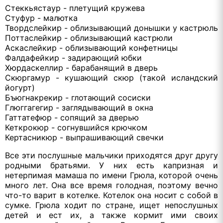
Стеккьястаур - плетущий кружева
Стуфур - малютка
Твордслейкир - облизывающий донышки у кастрюль
Поттаслейкир - облизывающий кастрюли
Аскаслейкир - облизывающий конфетницы
Фалдафейкир - задирающий юбки
Хюрдаскеллир - барабанящий в дверь
Скюргамур - кушающий скюр (такой исландский
йогурт)
Бъюгнакрекир - глотающий сосиски
Глюггагегир - заглядывающий в окна
Гаттатефюр - сопящий за дверью
Кеткрокюр - согнувшийся крючком
Кертасникюр - выпрашивающий свечки
Все эти послушные мальчики приходятся друг другу
родными братьями. У них есть капризная и
нетерпимая мамаша по имени Грюла, которой очень
много лет. Она все время голодная, поэтому вечно
что-то варит в котелке. Котелок она носит с собой в
сумке. Грюла ходит по стране, ищет непослушных
детей и ест их, а также кормит ими своих