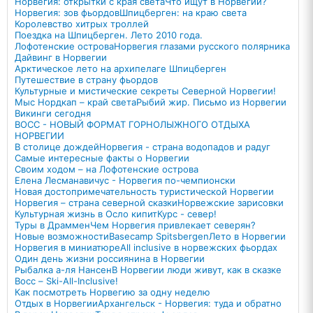
Норвегия: открытки с края света
Что ищут в Норвегии?
Норвегия: зов фьордов
Шпицберген: на краю света
Королевство хитрых троллей
Поездка на Шпицберген. Лето 2010 года.
Лофотенские острова
Норвегия глазами русского полярника
Дайвинг в Норвегии
Арктическое лето на архипелаге Шпицберген
Путешествие в страну фьордов
Культурные и мистические секреты Северной Норвегии!
Мыс Нордкап – край света
Рыбий жир. Письмо из Норвегии
Викинги сегодня
ВОСС - НОВЫЙ ФОРМАТ ГОРНОЛЫЖНОГО ОТДЫХА
НОРВЕГИИ
В столице дождей
Норвегия - страна водопадов и радуг
Самые интересные факты о Норвегии
Своим ходом – на Лофотенские острова
Елена Лесманавичус - Норвегия по-чемпионски
Новая достопримечательность туристической Норвегии
Норвегия – страна северной сказки
Норвежские зарисовки
Культурная жизнь в Осло кипит
Курс - север!
Туры в Драммен
Чем Норвегия привлекает северян?
Новые возможности
Basecamp Spitsbergen
Лето в Норвегии
Норвегия в миниатюре
All inclusive в норвежских фьордах
Один день жизни россиянина в Норвегии
Рыбалка а-ля Нансен
В Норвегии люди живут, как в сказке
Восс – Ski-All-Inclusive!
Как посмотреть Норвегию за одну неделю
Отдых в Норвегии
Архангельск - Норвегия: туда и обратно