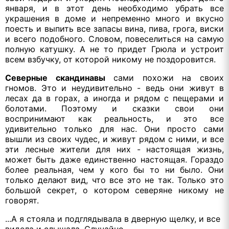
января, и в этот день необходимо убрать все
украшения в доме и непременно много и вкусно
поесть и выпить все запасы вина, пива, грога, виски
и всего подобного. Словом, повеселиться на самую
полную катушку. А не то придет Грюла и устроит
всем взбучку, от которой никому не поздоровится.
Северные скандинавы
сами похожи на своих
гномов. Это и неудивительно - ведь они живут в
лесах да в горах, а иногда и рядом с пещерами и
болотами. Поэтому и сказки свои они
воспринимают как реальность, и это все
удивительно только для нас. Они просто сами
вышли из своих чудес, и живут рядом с ними, и все
эти лесные жители для них - настоящая жизнь,
может быть даже единственно настоящая. Гораздо
более реальная, чем у кого бы то ни было. Они
только делают вид, что все это не так. Только это
большой секрет, о котором северяне никому не
говорят.
...А я стояла и подглядывала в дверную щелку, и все
видела и слышала. Случайно.