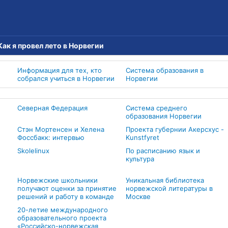
Как я провел лето в Норвегии
Информация для тех, кто
Система образования в
собрался учиться в Норвегии
Норвегии
Северная Федерация
Система среднего
образования Норвегии
Стэн Мортенсен и Хелена
Проекта губернии Акерсхус -
Фоссбакк: интервью
Kunstfyret
Skolelinux
По расписанию язык и
культура
Норвежские школьники
Уникальная библиотека
получают оценки за принятие
норвежской литературы в
решений и работу в команде
Москве
20-летие международного
образовательного проекта
«Российско-норвежская