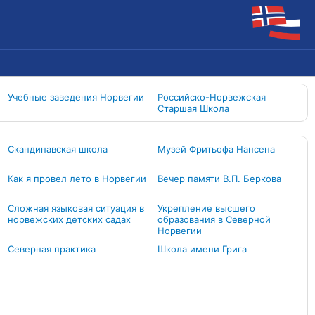
Учебные заведения Норвегии
Российско-Норвежская
Старшая Школа
Скандинавская школа
Музей Фритьофа Нансена
Как я провел лето в Норвегии
Вечер памяти В.П. Беркова
Сложная языковая ситуация в
Укрепление высшего
норвежских детских садах
образования в Северной
Норвегии
Северная практика
Школа имени Грига