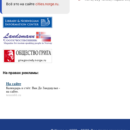
Всё это на сайте
cities.norge.ru
.
На правах рекламы:
На сайте
Календарь и счёт: Ван Де Зандшульп -
на сайте
.
tennisbb.ru