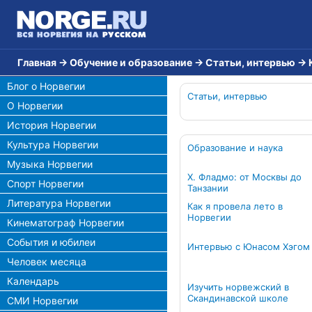
Главная
→
Обучение и образование
→
Статьи, интервью
→
Блог о Норвегии
Статьи, интервью
О Норвегии
История Норвегии
Культура Норвегии
Образование и наука
Музыка Норвегии
Х. Фладмо: от Москвы до
Спорт Норвегии
Танзании
Литература Норвегии
Как я провелa лето в
Норвегии
Кинематограф Норвегии
События и юбилеи
Интервью с Юнасом Хэгом
Человек месяца
Календарь
Изучить норвежский в
Скандинавской школе
СМИ Норвегии