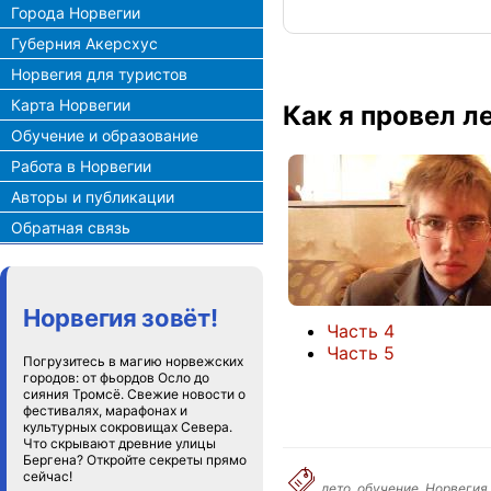
Города Норвегии
Губерния Акерсхус
Норвегия для туристов
Карта Норвегии
Как я провел л
Обучение и образование
Работа в Норвегии
Авторы и публикации
Обратная связь
Норвегия зовёт!
Часть 4
Часть 5
Погрузитесь в магию норвежских
городов: от фьордов Осло до
сияния Тромсё. Свежие новости о
фестивалях, марафонах и
культурных сокровищах Севера.
Что скрывают древние улицы
Бергена? Откройте секреты прямо
сейчас!
лето, обучение, Норвегия