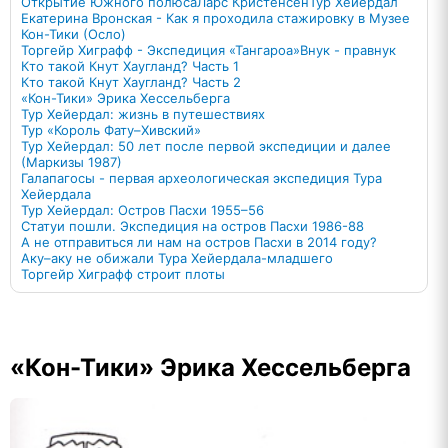
Открытие Южного полюса
Ларс Кристенсен
Тур Хейердал
Екатерина Вронская - Как я проходила стажировку в Музее
Кон-Тики (Осло)
Торгейр Хиграфф - Экспедиция «Тангароа»
Внук - правнук
Кто такой Кнут Хаугланд? Часть 1
Кто такой Кнут Хаугланд? Часть 2
«Кон-Тики» Эрика Хессельберга
Тур Хейердал: жизнь в путешествиях
Тур «Король Фату–Хивский»
Тур Хейердал: 50 лет после первой экспедиции и далее
(Маркизы 1987)
Галапагосы - первая археологическая экспедиция Тура
Хейердала
Тур Хейердал: Остров Пасхи 1955–56
Статуи пошли. Экспедиция на остров Пасхи 1986-88
А не отправиться ли нам на остров Пасхи в 2014 году?
Аку–аку не обижали Тура Хейердала-младшего
Торгейр Хиграфф строит плоты
«Кон-Тики» Эрика Хессельберга