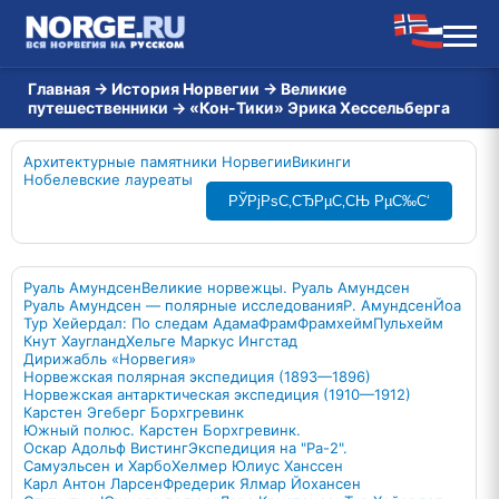
Главная
→
История Норвегии
→
Великие
путешественники
→
«Кон-Тики» Эрика Хессельберга
Архитектурные памятники Норвегии
Викинги
Нобелевские лауреаты
РЎРјРѕС‚СЂРµС‚СЊ РµС‰С‘
Руаль Амундсен
Великие норвежцы. Руаль Амундсен
Руаль Амундсен — полярные исследования
Р. Амундсен
Йоа
Тур Хейердал: По следам Адама
Фрам
Фрамхейм
Пульхейм
Кнут Хаугланд
Хельге Маркус Ингстад
Дирижабль «Норвегия»
Норвежская полярная экспедиция (1893—1896)
Норвежская антарктическая экспедиция (1910—1912)
Карстен Эгеберг Борхгревинк
Южный полюс. Карстен Борхгревинк.
Оскар Адольф Вистинг
Экспедиция на "Ра-2".
Самуэльсен и Харбо
Хелмер Юлиус Ханссен
Карл Антон Ларсен
Фредерик Ялмар Йохансен