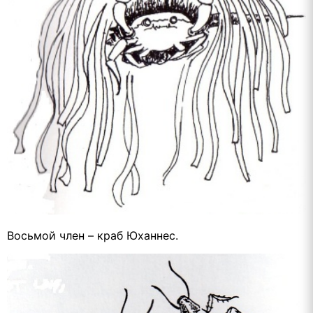
Восьмой член – краб Юханнес.