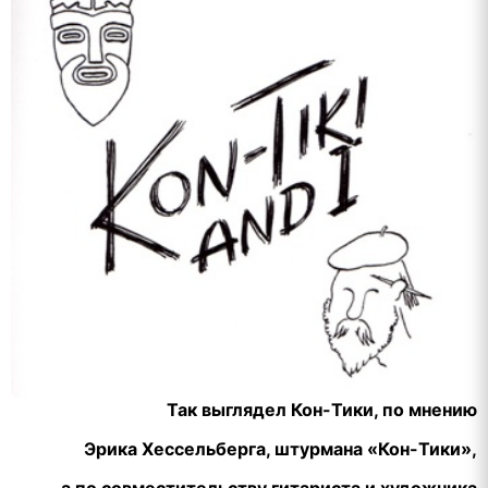
Так выглядел Кон-Тики, по мнению
Эрика Хессельберга, штурмана «Кон-Тики»,
а по совместительству гитариста и художника