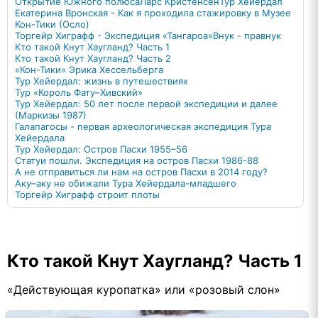
Открытие Южного полюса
Ларс Кристенсен
Тур Хейердал
Екатерина Вронская - Как я проходила стажировку в Музее
Кон-Тики (Осло)
Торгейр Хиграфф - Экспедиция «Тангароа»
Внук - правнук
Кто такой Кнут Хаугланд? Часть 1
Кто такой Кнут Хаугланд? Часть 2
«Кон-Тики» Эрика Хессельберга
Тур Хейердал: жизнь в путешествиях
Тур «Король Фату–Хивский»
Тур Хейердал: 50 лет после первой экспедиции и далее
(Маркизы 1987)
Галапагосы - первая археологическая экспедиция Тура
Хейердала
Тур Хейердал: Остров Пасхи 1955–56
Статуи пошли. Экспедиция на остров Пасхи 1986-88
А не отправиться ли нам на остров Пасхи в 2014 году?
Аку–аку не обижали Тура Хейердала-младшего
Торгейр Хиграфф строит плоты
Кто такой Кнут Хаугланд? Часть 1
«Действующая куропатка» или «розовый слон»