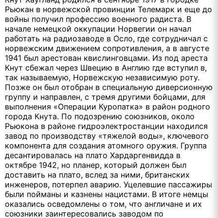
Рьюкан в норвежской провинции Телемарк и еще до
войны получил профессию военного радиста. В
начале немецкой оккупации Норвегии он начал
работать на радиозаводе в Осло, где сотрудничал с
норвежским движением сопротивления, а в августе
1941 был арестован квислинговцами. Из под ареста
Кнут сбежал через Швецию в Англию где вступил в,
так называемую, Норвежскую независимую роту.
Позже он был отобран в специальную диверсионную
группу и направлен, с тремя другими бойцами, для
выполнения «Операции Куропатка» в район родного
города Кнута. По подозрению союзников, около
Рьюкона в районе гидроэлектростанции находился
завод по производству «тяжелой воды», ключевого
компонента для создания атомного оружия. Группа
десантировалась на плато Хардаргенвидда в
октябре 1942, но планер, который должен был
доставить на плато, вслед за ними, британских
инженеров, потерпел аварию. Уцелевшие пассажиры
были пойманы и казнены нацистами. В итоге немцы
оказались осведомлены о том, что англичане и их
союзники заинтересовались заводом по