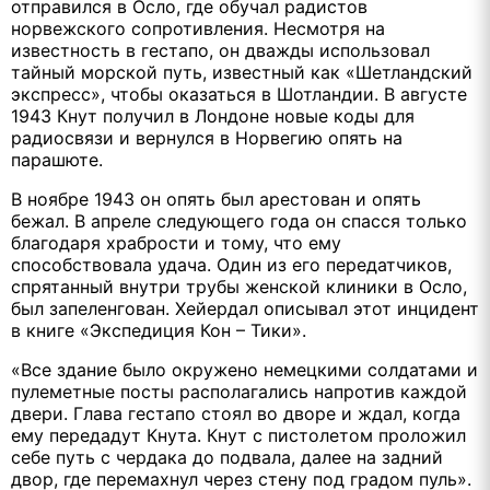
отправился в Осло, где обучал радистов
норвежского сопротивления. Несмотря на
известность в гестапо, он дважды использовал
тайный морской путь, известный как «Шетландский
экспресс», чтобы оказаться в Шотландии. В августе
1943 Кнут получил в Лондоне новые коды для
радиосвязи и вернулся в Норвегию опять на
парашюте.
В ноябре 1943 он опять был арестован и опять
бежал. В апреле следующего года он спасся только
благодаря храбрости и тому, что ему
способствовала удача. Один из его передатчиков,
спрятанный внутри трубы женской клиники в Осло,
был запеленгован. Хейердал описывал этот инцидент
в книге «Экспедиция Кон – Тики».
«Все здание было окружено немецкими солдатами и
пулеметные посты располагались напротив каждой
двери. Глава гестапо стоял во дворе и ждал, когда
ему передадут Кнута. Кнут с пистолетом проложил
себе путь с чердака до подвала, далее на задний
двор, где перемахнул через стену под градом пуль».