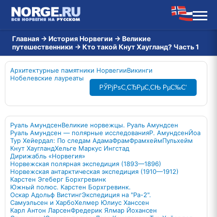
Главная
→
История Норвегии
→
Великие
путешественники
→
Кто такой Кнут Хаугланд? Часть 1
Архитектурные памятники Норвегии
Викинги
Нобелевские лауреаты
РЎРјРѕС‚СЂРµС‚СЊ РµС‰С‘
Руаль Амундсен
Великие норвежцы. Руаль Амундсен
Руаль Амундсен — полярные исследования
Р. Амундсен
Йоа
Тур Хейердал: По следам Адама
Фрам
Фрамхейм
Пульхейм
Кнут Хаугланд
Хельге Маркус Ингстад
Дирижабль «Норвегия»
Норвежская полярная экспедиция (1893—1896)
Норвежская антарктическая экспедиция (1910—1912)
Карстен Эгеберг Борхгревинк
Южный полюс. Карстен Борхгревинк.
Оскар Адольф Вистинг
Экспедиция на "Ра-2".
Самуэльсен и Харбо
Хелмер Юлиус Ханссен
Карл Антон Ларсен
Фредерик Ялмар Йохансен