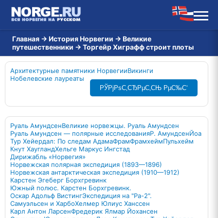
Главная
→
История Норвегии
→
Великие
путешественники
→
Торгейр Хиграфф строит плоты
Архитектурные памятники Норвегии
Викинги
Нобелевские лауреаты
РЎРјРѕС‚СЂРµС‚СЊ РµС‰С‘
Руаль Амундсен
Великие норвежцы. Руаль Амундсен
Руаль Амундсен — полярные исследования
Р. Амундсен
Йоа
Тур Хейердал: По следам Адама
Фрам
Фрамхейм
Пульхейм
Кнут Хаугланд
Хельге Маркус Ингстад
Дирижабль «Норвегия»
Норвежская полярная экспедиция (1893—1896)
Норвежская антарктическая экспедиция (1910—1912)
Карстен Эгеберг Борхгревинк
Южный полюс. Карстен Борхгревинк.
Оскар Адольф Вистинг
Экспедиция на "Ра-2".
Самуэльсен и Харбо
Хелмер Юлиус Ханссен
Карл Антон Ларсен
Фредерик Ялмар Йохансен