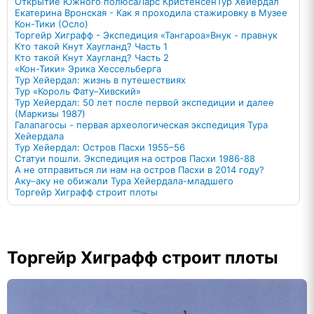
Открытие Южного полюса
Ларс Кристенсен
Тур Хейердал
Екатерина Вронская - Как я проходила стажировку в Музее
Кон-Тики (Осло)
Торгейр Хиграфф - Экспедиция «Тангароа»
Внук - правнук
Кто такой Кнут Хаугланд? Часть 1
Кто такой Кнут Хаугланд? Часть 2
«Кон-Тики» Эрика Хессельберга
Тур Хейердал: жизнь в путешествиях
Тур «Король Фату–Хивский»
Тур Хейердал: 50 лет после первой экспедиции и далее
(Маркизы 1987)
Галапагосы - первая археологическая экспедиция Тура
Хейердала
Тур Хейердал: Остров Пасхи 1955–56
Статуи пошли. Экспедиция на остров Пасхи 1986-88
А не отправиться ли нам на остров Пасхи в 2014 году?
Аку–аку не обижали Тура Хейердала-младшего
Торгейр Хиграфф строит плоты
Торгейр Хиграфф строит плоты