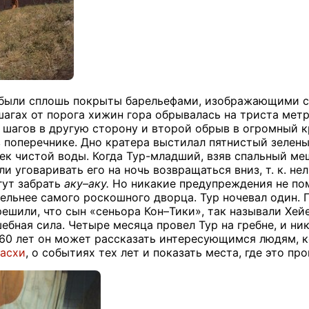
 были сплошь покрыты барельефами, изображающими с
 шагах от порога хижин гора обрывалась на триста мет
 шагов в другую сторону и второй обрыв в огромный к
 поперечнике. Дно кратера выстилал пятнистый зелены
к чистой воды. Когда Тур-младший, взяв спальный меш
ли уговаривать его на ночь возвращаться вниз, т. к. н
гут забрать
аку–аку.
Но никакие предупреждения не по
ельнее самого роскошного дворца. Тур ночевал один. П
 решили, что сын «сеньора Кон–Тики», так называли Хе
ебная сила. Четыре месяца провел Тур на гребне, и ни
 60 лет он может рассказать интересующимся людям, 
Пасхи
, о событиях тех лет и показать места, где это пр