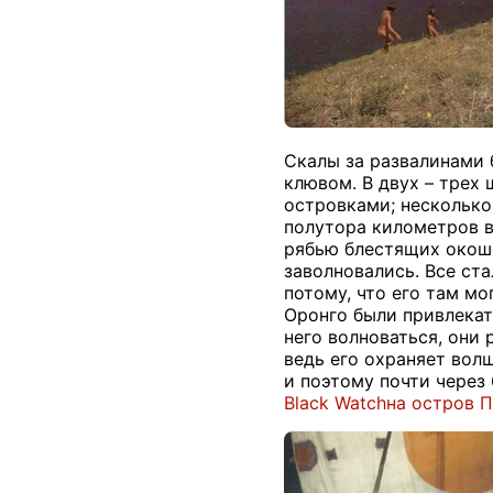
Скалы за развалинами
клювом. В двух – трех
островками; несколько
полутора километров в
рябью блестящих окоше
заволновались. Все ста
потому, что его там мо
Оронго были привлекат
него волноваться, они
ведь его охраняет волш
и поэтому почти через
Black
Watch
на остров 