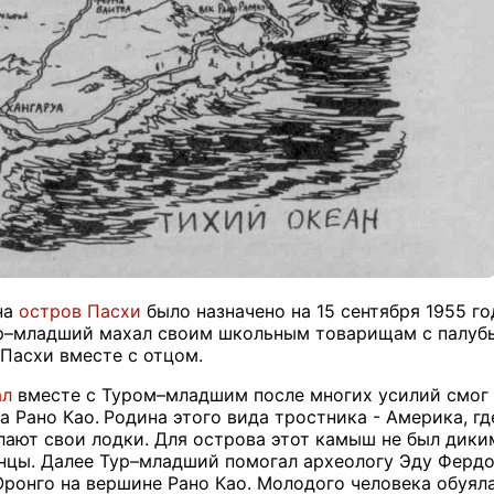
на
остров Пасхи
было назначено на 15 сентября 1955 го
–младший махал своим школьным товарищам с палубы, т
 Пасхи вместе с отцом.
ал
вместе с Туром–младшим после многих усилий смог 
а Рано Као.
Родина этого вида тростника - Америка, где
лают свои лодки. Для острова этот камыш не был диким
нцы. Далее Тур–младший помогал археологу Эду Фердо
ронго на вершине Рано Као. Молодого человека обуял