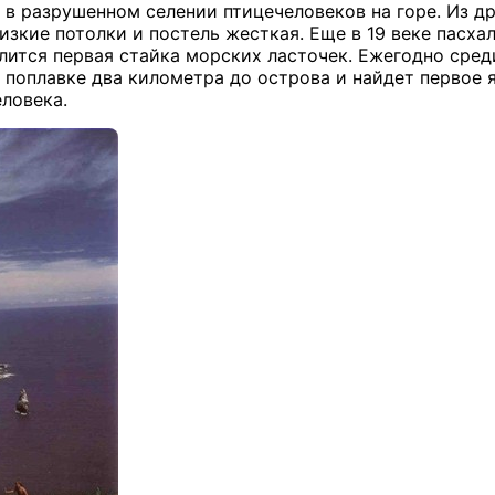
 в разрушенном селении птицечеловеков на горе. Из д
низкие потолки и постель жесткая. Еще в 19 веке пасх
лится первая стайка морских ласточек. Ежегодно сред
поплавке два километра до острова и найдет первое я
еловека.