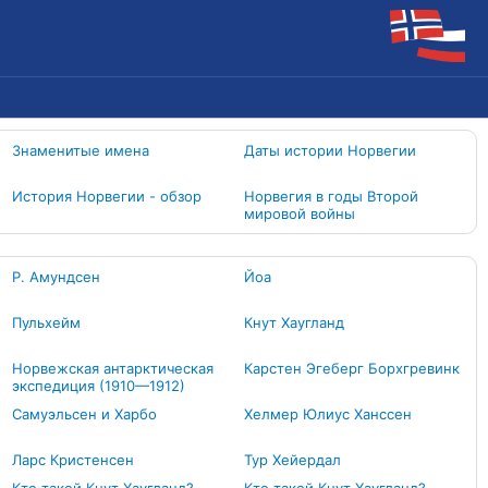
Знаменитые имена
Даты истории Норвегии
История Норвегии - обзор
Норвегия в годы Второй
мировой войны
Р. Амундсен
Йоа
Пульхейм
Кнут Хаугланд
Норвежская антарктическая
Карстен Эгеберг Борхгревинк
экспедиция (1910—1912)
Самуэльсен и Харбо
Хелмер Юлиус Ханссен
Ларс Кристенсен
Тур Хейердал