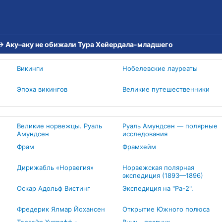
→
Аку–аку не обижали Тура Хейердала-младшего
Викинги
Нобелевские лауреаты
Эпоха викингов
Великие путешественники
Великие норвежцы. Руаль
Руаль Амундсен — полярные
Амундсен
исследования
Фрам
Фрамхейм
Дирижабль «Норвегия»
Норвежская полярная
экспедиция (1893—1896)
Оскар Адольф Вистинг
Экспедиция на "Ра-2".
Фредерик Ялмар Йохансен
Открытие Южного полюса