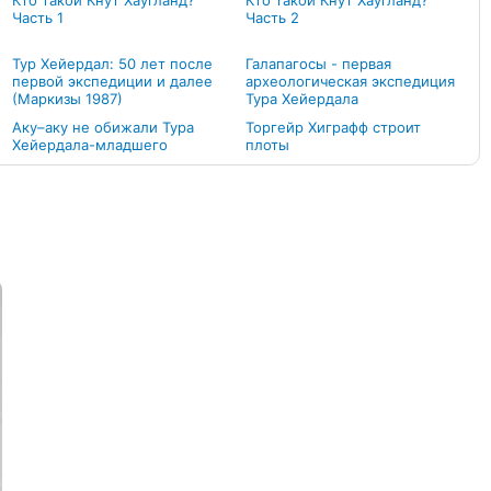
Кто такой Кнут Хаугланд?
Кто такой Кнут Хаугланд?
Часть 1
Часть 2
Тур Хейердал: 50 лет после
Галапагосы - первая
первой экспедиции и далее
археологическая экспедиция
(Маркизы 1987)
Тура Хейердала
Аку–аку не обижали Тура
Торгейр Хиграфф строит
Хейердала-младшего
плоты