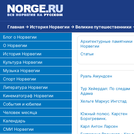
Главная
→
История Норвегии
→
Великие путешественники
Блог о Норвегии
Архитектурные памятники
О Норвегии
Норвегии
История Норвегии
Статьи
Культура Норвегии
Музыка Норвегии
Руаль Амундсен
Спорт Норвегии
Литература Норвегии
Тур Хейердал: По следам
Адама
Кинематограф Норвегии
Хельге Маркус Ингстад
События и юбилеи
Человек месяца
Южный полюс. Карстен
Борхгревинк.
Календарь
Карл Антон Ларсен
СМИ Норвегии