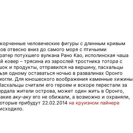
корченные человеческие фигуры с длинным кривым
ров отвесно вниз до самого моря с птичьими
ратер потухшего вулкана Рано Као, исполинская чаша
й ковер – трясина из зарослей тростника
тотора
с
ок и продукты, отправился на вершину, пасхальцы
ельзя одному оставаться ночью в развалинах Оронго
могли. Для юношеского воображения каменные хижины
асхальцы считали его героем и вскоре перестали за
йердала жители острова, может один жить в Оронго,
какие
аку–аку
его не обижали, а возможно и охраняли,
которые прибудут 22.02.2014
на круизном лайнере
оисходило.