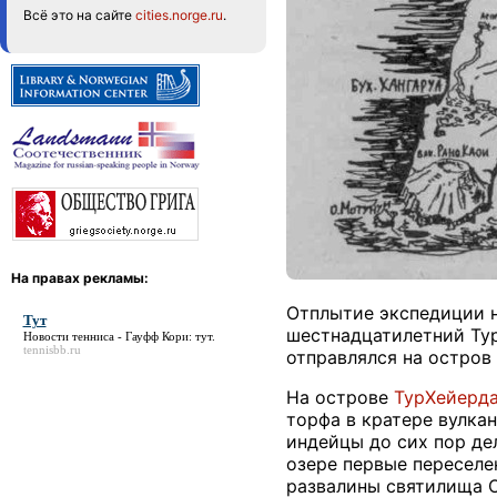
Всё это на сайте
cities.norge.ru
.
На правах рекламы:
Отплытие экспедиции 
Тут
шестнадцатилетний Тур
Новости тенниса - Гауфф Кори:
тут
.
tennisbb.ru
отправлялся на остров
На острове
Тур
Хейерд
торфа в кратере вулкан
индейцы до сих пор де
озере первые переселе
развалины святилища О