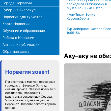
Екатерина Вронская - Как я
Города Норвегии
проходила стажировку в
Музее Кон-Тики (Осло)
Губерния Акерсхус
«Кон-Тики» Эрика
Норвегия для туристов
Хессельберга
Карта Норвегии
Тур Хейердал: Остров Пасх
Обучение и образование
1955–56
Работа в Норвегии
Авторы и публикации
Обратная связь
Аку–аку не об
Норвегия зовёт!
Погрузитесь в магию норвежских
городов: от фьордов Осло до
сияния Тромсё. Свежие новости о
фестивалях, марафонах и
культурных сокровищах Севера.
Что скрывают древние улицы
Бергена? Откройте секреты прямо
сейчас!