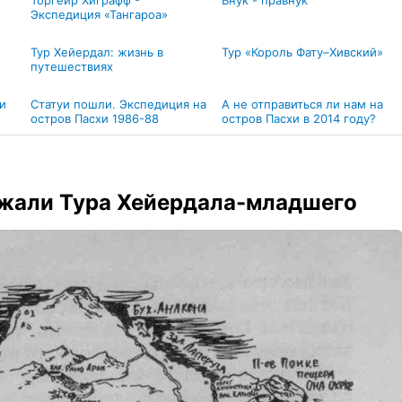
Торгейр Хиграфф -
Внук - правнук
Экспедиция «Тангароа»
Тур Хейердал: жизнь в
Тур «Король Фату–Хивский»
путешествиях
и
Статуи пошли. Экспедиция на
А не отправиться ли нам на
остров Пасхи 1986-88
остров Пасхи в 2014 году?
ижали Тура Хейердала-младшего