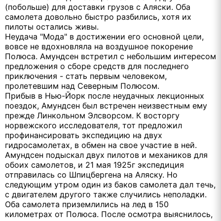
(побольше) для доставки грузов с Аляски. Оба
самолета довольно быстро разбились, хотя их
пилоты остались живы.
Неудача "Мода" в достижении его основной цели,
вовсе не вдохновляла на воздушное покорение
Полюса. Амундсен встретил с небольшим интересом
предложения о сборе средств для последнего
приключения - стать первым человеком,
пролетевшим над Северным Полюсом.
Прибыв в Нью-Йорк после неудачных лекционных
поездок, Амундсен был встречен неизвестным ему
прежде Линкольном Элсворсом. К восторгу
норвежского исследователя, тот предложил
профинансировать экспедицию на двух
гидросамолетах, в обмен на свое участие в ней.
Амундсен подыскал двух пилотов и механиков для
обоих самолетов, и 21 мая 1925г экспедиция
отправилась со Шпицбергена на Аляску. Но
следующим утром один из баков самолета дал течь,
с двигателем другого также случились неполадки.
Оба самолета приземлились на лед в 150
километрах от Полюса. После осмотра выяснилось,