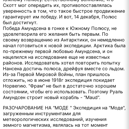
Скотт мог опередить их, противопоставлялась
уверенность в том, что такое быстрое продвижение
гарантирует им победу. И вот, 14 декабря, Полюс
был достигнут.
Победа Амундсена в гонке к Южному Полюсу, не
удовлетворила его желания быть первым. По
своему возвращению из Антарктики, он немедленно
начал готовиться к новой экспедиции. Арктика была
по-прежнему первой любовью Амундсена, и он
нацелился на исследование еще не известных
районов. Исследователь хотел повторить попытку
Нансена достичь полюса, дрейфуя вместе со льдом.
Из-за Первой Мировой Войны, план пришлось
отложить, но в июне 1918г экспедиция покидает
Норвегию. "Фрам" не был в достаточно хорошем
состоянии, чтобы его использовать. Поэтому Руаль
Амундсен строит новый корабль - "Maud".
РАЗОЧАРОВАНИЕ НА "МОДЕ " Экспедиция на "Моде",
загруженным инструментами для
метеорологических исследований, изучения
земного магнетизма, являлась на тот момент