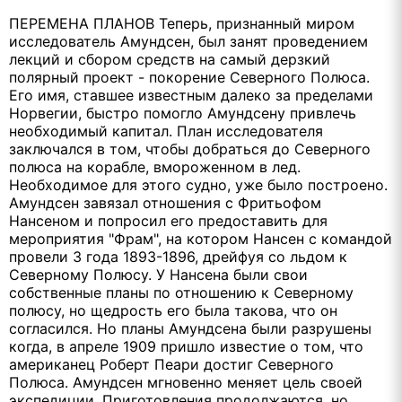
ПЕРЕМЕНА ПЛАНОВ Теперь, признанный миром
исследователь Амундсен, был занят проведением
лекций и сбором средств на самый дерзкий
полярный проект - покорение Северного Полюса.
Его имя, ставшее известным далеко за пределами
Норвегии, быстро помогло Амундсену привлечь
необходимый капитал. План исследователя
заключался в том, чтобы добраться до Северного
полюса на корабле, вмороженном в лед.
Необходимое для этого судно, уже было построено.
Амундсен завязал отношения с Фритьофом
Нансеном и попросил его предоставить для
мероприятия "Фрам", на котором Нансен с командой
провели 3 года 1893-1896, дрейфуя со льдом к
Северному Полюсу. У Нансена были свои
собственные планы по отношению к Северному
полюсу, но щедрость его была такова, что он
согласился. Но планы Амундсена были разрушены
когда, в апреле 1909 пришло известие о том, что
американец Роберт Пеари достиг Северного
Полюса. Амундсен мгновенно меняет цель своей
экспедиции. Приготовления продолжаются, но