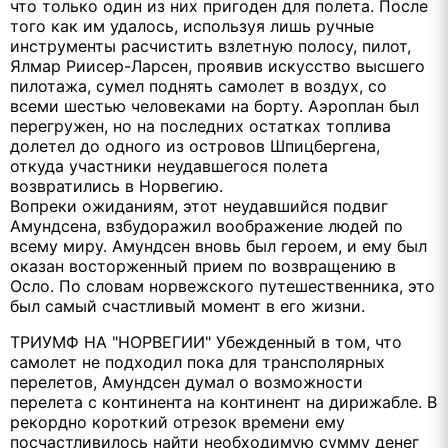
что только один из них пригоден для полета. После
того как им удалось, используя лишь ручные
инструменты расчистить взлетную полосу, пилот,
Ялмар Риисер-Ларсен, проявив искусство высшего
пилотажа, сумел поднять самолет в воздух, со
всеми шестью человеками на борту. Аэроплан был
перегружен, но на последних остатках топлива
долетел до одного из островов Шпицбергена,
откуда участники неудавшегося полета
возвратились в Норвегию.
Вопреки ожиданиям, этот неудавшийся подвиг
Амундсена, взбудоражил воображение людей по
всему миру. Амундсен вновь был героем, и ему был
оказан восторженный прием по возвращению в
Осло. По словам норвежского путешественника, это
был самый счастливый момент в его жизни.
ТРИУМФ НА "НОРВЕГИИ" Убежденный в том, что
самолет не подходил пока для трансполярных
перелетов, Амундсен думал о возможности
перелета с континента на континент на дирижабле. В
рекордно короткий отрезок времени ему
посчастливилось найти необходимую сумму денег