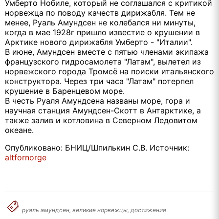
Умберто Нобиле, который не соглашался с критикой
норвежца по поводу качеств дирижабля. Тем не
менее, Руаль Амундсен не колебался ни минуты,
когда в мае 1928г пришло известие о крушении в
Арктике нового дирижабля Умберто - "Италии".
В июне, Амундсен вместе с пятью членами экипажа
французского гидросамолета "Латам", вылетел из
норвежского города Тромсё на поиски итальянского
конструктора. Через три часа "Латам" потерпел
крушение в Баренцевом море.
В честь Руаля Амундсена названы море, гора и
научная станция Амундсен-Скотт в Антарктике, а
также залив и котловина в Северном Ледовитом
океане.
Опубликовано: БНИЦ/Шпилькин С.В. Источник:
altfornorge
руаль амундсен, великие норвежцы, достижения