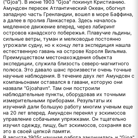
("Gjoa"). В июне 1903 "Gjoa" покинул Кристианию.
Амундсен пересек Атлантический Океан, обогнул
западную часть Гренландии, вошел в море Баффина,
а далее в пролив Ланкастера. Здесь началось
медленное движение вперед, через лабиринт
островов канадского побережья. Плавучие льдины,
сильные ветры, туман и мелководье постоянно
угрожали судну, но к концу лета экспедиция нашла
естественную гавань на острове Короля Вильяма.
Преимуществом местонахождения объекта
экспедиции, служила близость северо-магнитного
полюса. Это давало шанс произвести очень точные
научные наблюдения. В течение двух лет Амундсен с
компаньонами оставался в гавани, которую они
назвали "Gjoahavn". Там они построили
наблюдательные пункты, оборудовав их точными
измерительными приборами. Результаты их
изучений дали большую работу многим ученым еще
на 20 лет вперед. Амундсен перенял у эскимосов
управление собачьими упряжками. Он тщательно
изучил одежду, пищу, быт эскимосов, сохраняя все
это в своей цепкой памяти.
В августе 1905г научная работа закончилась и "Gjoa"