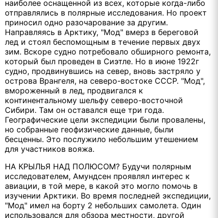
наиболее оснащенной из всех, которые когда-либо
отправлялись в полярные исследования. Но проект
приносил одно разочарование за другим.
Направляясь в Арктику, "Мод" вмерз в береговой
лед и стоял беспомощным в течение первых двух
зим. Вскоре судно потребовало обширного ремонта,
который был проведен в Сиэтле. Но в июне 1922г
судно, продвинувшись на север, вновь застряло у
острова Врангеля, на северо-востоке СССР. "Мод",
вмороженный в лед, продвигался к
континентальному шельфу северо-восточной
Сибири. Там он оставался еще три года.
Географические цели экспедиции были провалены,
но собранные геофизические данные, были
бесценны. Это послужило небольшим утешением
для участников вояжа.
НА КРЫЛЬЯ НАД ПОЛЮСОМ? Будучи полярным
исследователем, Амундсен проявлял интерес к
авиации, в той мере, в какой это могло помочь в
изучении Арктики. Во время последней экспедиции,
"Мод" имел на борту 2 небольших самолета. Один
использовался для обзора местности, другой