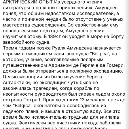
АРКТИЧЕСКИЙ ОПЫТ Из усердного чтения
литературы о полярных приключениях, Амундсен
понял, что общим недостатком исследователей, а
часто и причиной неудач было отсутствие у ученых
мастерства судовождения. Со свойственным ему
основательным подходом, Амундсен решил
научиться этому. В 1894г он уходит в море на борту
зверобойного судна.
Тремя годами позже Руаля Амундсена назначается
первым помощником капитана судна "Belgica", на
котором, ученые, возглавляемые полярным
путешественником Адрианом де Герлаче де Гомери,
должны были отправиться в полярную экспедицию.
Целью мероприятия было изучение берега
Антарктики, но экспедиция чуть было не
закончилась трагедией, когда корабль по
неопытности руководителя был скован льдом около
острова Петра I. Прошло долгих 13 месяцев, прежде
чем "Belgica" окончательно освободилась из
ледяного плена, и вышла в открытую воду. Все это
время было исключительно трудным для экипажа
судна. Фактически все участники похода заболели
цингой, и инициативу в свои руки взял Руаль