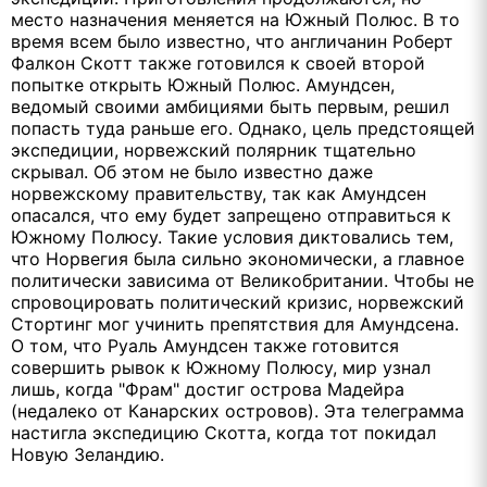
место назначения меняется на Южный Полюс. В то
время всем было известно, что англичанин Роберт
Фалкон Скотт также готовился к своей второй
попытке открыть Южный Полюс. Амундсен,
ведомый своими амбициями быть первым, решил
попасть туда раньше его. Однако, цель предстоящей
экспедиции, норвежский полярник тщательно
скрывал. Об этом не было известно даже
норвежскому правительству, так как Амундсен
опасался, что ему будет запрещено отправиться к
Южному Полюсу. Такие условия диктовались тем,
что Норвегия была сильно экономически, а главное
политически зависима от Великобритании. Чтобы не
спровоцировать политический кризис, норвежский
Стортинг мог учинить препятствия для Амундсена.
О том, что Руаль Амундсен также готовится
совершить рывок к Южному Полюсу, мир узнал
лишь, когда "Фрам" достиг острова Мадейра
(недалеко от Канарских островов). Эта телеграмма
настигла экспедицию Скотта, когда тот покидал
Новую Зеландию.