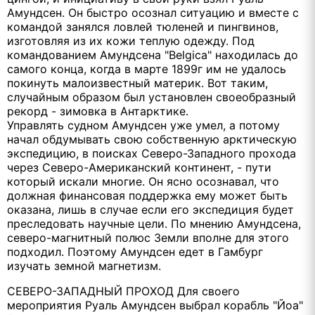
Амундсен. Он быстро осознал ситуацию и вместе с
командой занялся ловлей тюленей и пингвинов,
изготовляя из их кожи теплую одежду. Под
командованием Амундсена "Belgica" находилась до
самого конца, когда в марте 1899г им не удалось
покинуть малоизвестный материк. Вот таким,
случайным образом был установлен своеобразный
рекорд - зимовка в Антарктике.
Управлять судном Амундсен уже умел, а потому
начал обдумывать свою собственную арктическую
экспедицию, в поисках Северо-Западного прохода
через Северо-Американский континент, - пути
который искали многие. Он ясно осознавал, что
должная финансовая поддержка ему может быть
оказана, лишь в случае если его экспедиция будет
преследовать научные цели. По мнению Амундсена,
северо-магнитный полюс Земли вполне для этого
подходил. Поэтому Амундсен едет в Гамбург
изучать земной магнетизм.
СЕВЕРО-ЗАПАДНЫЙ ПРОХОД Для своего
мероприятия Руаль Амундсен выбрал корабль "Йоа"