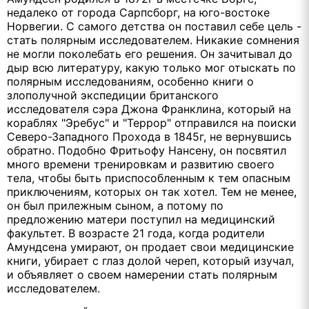
недалеко от города Сарпсборг, на юго-востоке
Норвегии. С самого детства он поставил себе цель -
стать полярным исследователем. Никакие сомнения
не могли поколебать его решения. Он зачитывал до
дыр всю литературу, какую только мог отыскать по
полярным исследованиям, особенно книги о
злополучной экспедиции британского
исследователя сэра Джона Франклина, который на
кораблях "Эребус" и "Террор" отправился на поиски
Северо-Западного Прохода в 1845г, не вернувшись
обратно. Подобно Фритьофу Нансену, он посвятил
много времени тренировкам и развитию своего
тела, чтобы быть приспособленным к тем опасным
приключениям, которых он так хотел. Тем не менее,
он был прилежным сыном, а потому по
предложению матери поступил на медицинский
факультет. В возрасте 21 года, когда родители
Амундсена умирают, он продает свои медицинские
книги, убирает с глаз долой череп, который изучал,
и объявляет о своем намерении стать полярным
исследователем.