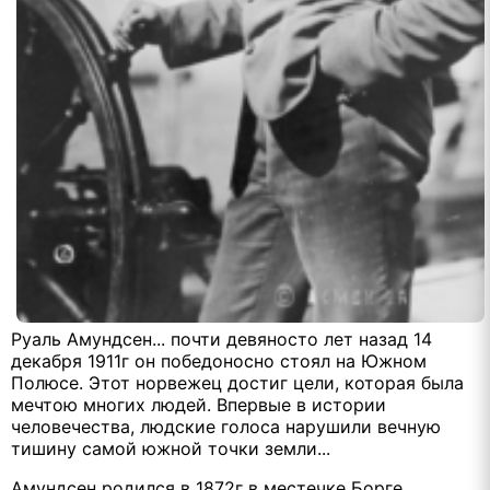
Руаль Амундсен... почти девяносто лет назад 14
декабря 1911г он победоносно стоял на Южном
Полюсе. Этот норвежец достиг цели, которая была
мечтою многих людей. Впервые в истории
человечества, людские голоса нарушили вечную
тишину самой южной точки земли...
Амундсен родился в 1872г в местечке Борге,