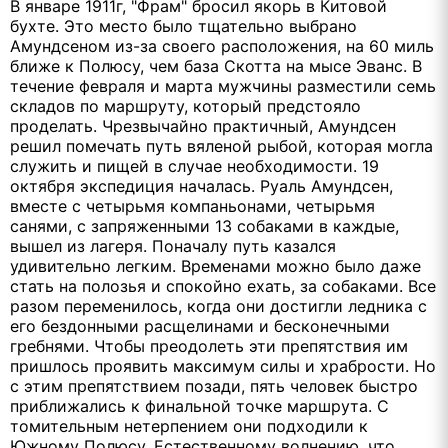
В январе 1911г, "Фрам" бросил якорь в Китовой
бухте. Это место было тщательно выбрано
Амундсеном из-за своего расположения, на 60 миль
ближе к Полюсу, чем база Скотта на мысе Эванс. В
течение февраля и марта мужчины разместили семь
складов по маршруту, который предстояло
проделать. Чрезвычайно практичный, Амундсен
решил помечать путь вяленой рыбой, которая могла
служить и пищей в случае необходимости. 19
октября экспедиция началась. Руаль Амундсен,
вместе с четырьмя компаньонами, четырьмя
санями, с запряженными 13 собаками в каждые,
вышел из лагеря. Поначалу путь казался
удивительно легким. Временами можно было даже
стать на полозья и спокойно ехать, за собаками. Все
разом переменилось, когда они достигли ледника с
его бездонными расщелинами и бесконечными
гребнями. Чтобы преодолеть эти препятствия им
пришлось проявить максимум силы и храбрости. Но
с этим препятствием позади, пять человек быстро
приближались к финальной точке маршрута. С
томительным нетерпением они подходили к
Южному Полюсу. Естественному волнению, что