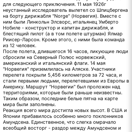
для следующего приключения. 11 мая 1926г
неустанный исследователь вылетел со Шпицбергена
на борту дирижабля "Norge" (Норвегия). Вместе с
ним были Линкольн Элсворс, итальянец Умберто
Нобиле - конструктор и капитан дирижабля, и
блестящий пилот (а в том полете штурман) Ялмар
Риисер-Ларсон. Кроме этого, с ними была команда
из 12 человек.
После полета, длившегося 16 часов, ликующие люди
сбросили на Северный Полюс норвежский,
американский и итальянский флаги. 14 мая
"Норвегия" приземлилась на Аляске. Участники
перелета покрыли 5,456 километров за 72 часа, и
стали первыми людьми, перелетевшими из Европы в
Америку. Маршрут "Норвегии" был проложен над
территориями, которые были раньше неизвестны.
Таким образом, последние белые пятна на карте
мира были заполнены.
Реакция всего мира достигла новых высот. В США и
Японии прибавилось особенно много поклонников
Амундсена. Единственное, что слегка омрачало
всеобщий восторг - раздор между Амундсеном и