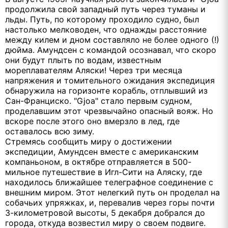
продолжила свой западный путь через туманы и
льды. Путь, по которому проходило судно, был
настолько мелководен, что однажды расстояние
между килем и дном составляло не более одного (!)
дюйма. Амундсен с командой осознавал, что скоро
они будут плыть по водам, известным
мореплавателям Аляски! Через три месяца
напряжения и томительного ожидания экспедиция
обнаружила на горизонте корабль, отплывший из
Сан-Франциско. "Gjoa" стало первым судном,
проделавшим этот чрезвычайно опасный вояж. Но
вскоре после этого оно вмерзло в лед, где
оставалось всю зиму.
Стремясь сообщить миру о достижении
экспедиции, Амундсен вместе с американским
компаньоном, в октябре отправляется в 500-
мильное путешествие в Игл-Сити на Аляску, где
находилось ближайшее телеграфное соединение с
внешним миром. Этот нелегкий путь он проделал на
собачьих упряжках, и, перевалив через горы почти
3-километровой высоты, 5 декабря добрался до
города, откуда возвестил миру о своем подвиге.