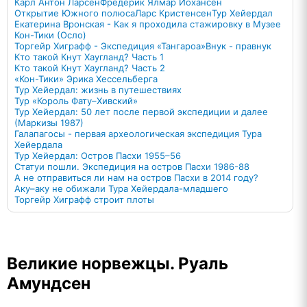
Карл Антон Ларсен
Фредерик Ялмар Йохансен
Открытие Южного полюса
Ларс Кристенсен
Тур Хейердал
Екатерина Вронская - Как я проходила стажировку в Музее
Кон-Тики (Осло)
Торгейр Хиграфф - Экспедиция «Тангароа»
Внук - правнук
Кто такой Кнут Хаугланд? Часть 1
Кто такой Кнут Хаугланд? Часть 2
«Кон-Тики» Эрика Хессельберга
Тур Хейердал: жизнь в путешествиях
Тур «Король Фату–Хивский»
Тур Хейердал: 50 лет после первой экспедиции и далее
(Маркизы 1987)
Галапагосы - первая археологическая экспедиция Тура
Хейердала
Тур Хейердал: Остров Пасхи 1955–56
Статуи пошли. Экспедиция на остров Пасхи 1986-88
А не отправиться ли нам на остров Пасхи в 2014 году?
Аку–аку не обижали Тура Хейердала-младшего
Торгейр Хиграфф строит плоты
Великие норвежцы. Руаль
Амундсен