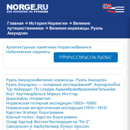
Главная
→
История Норвегии
→
Великие
путешественники
→
Великие норвежцы. Руаль
Амундсен
Архитектурные памятники Норвегии
Викинги
Нобелевские лауреаты
РЎРјРѕС‚СЂРµС‚СЊ РµС‰С‘
Руаль Амундсен
Великие норвежцы. Руаль Амундсен
Руаль Амундсен — полярные исследования
Р. Амундсен
Йоа
Тур Хейердал: По следам Адама
Фрам
Фрамхейм
Пульхейм
Кнут Хаугланд
Хельге Маркус Ингстад
Дирижабль «Норвегия»
Норвежская полярная экспедиция (1893—1896)
Норвежская антарктическая экспедиция (1910—1912)
Карстен Эгеберг Борхгревинк
Южный полюс. Карстен Борхгревинк.
Оскар Адольф Вистинг
Экспедиция на "Ра-2".
Самуэльсен и Харбо
Хелмер Юлиус Ханссен