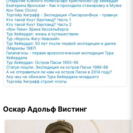
Открытие Южного полюса
Ларс Кристенсен
Тур Хейердал
Екатерина Вронская - Как я проходила стажировку в Музее
Кон-Тики (Осло)
Торгейр Хиграфф - Экспедиция «Тангароа»
Внук - правнук
Кто такой Кнут Хаугланд? Часть 1
Кто такой Кнут Хаугланд? Часть 2
«Кон-Тики» Эрика Хессельберга
Тур Хейердал: жизнь в путешествиях
Тур «Король Фату–Хивский»
Тур Хейердал: 50 лет после первой экспедиции и далее
(Маркизы 1987)
Галапагосы - первая археологическая экспедиция Тура
Хейердала
Тур Хейердал: Остров Пасхи 1955–56
Статуи пошли. Экспедиция на остров Пасхи 1986-88
А не отправиться ли нам на остров Пасхи в 2014 году?
Аку–аку не обижали Тура Хейердала-младшего
Торгейр Хиграфф строит плоты
Оскар Адольф Вистинг