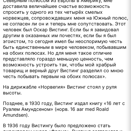
Северным полюсом из Европы в Америку, мне
доставила величайшее счастье возможность
спросить у одного из тех четырёх смелых
норвежцев, сопровождавших меня на Южный полюс,
не согласен ли он и теперь мне сопутствовать. Этот
человек был Оскар Вистинг. Если бы я завидовал
другим в оказанных им почестях, если бы я был
эгоистом, то сегодня имел бы неоспоримую честь
быть единственным в мире человеком, побывавшим
на обоих полюсах. Но для меня такое отличие
представляло гораздо меньшую ценность, чем
возможность устроить так, чтобы мой храбрый
товарищ и верный друг Вистинг разделил со мною
честь побывать первым на обоих полюсах».
На дирижабле «Норвегия» Вистинг стоял у руля
высоты.
Позднее, в 1930 году, Вистинг издал книгу «16 лет с
Руалем Амундсеном» (норв. 16 aar med Roald
Amundsen).
В 1936 году Вистингу было предложено стать