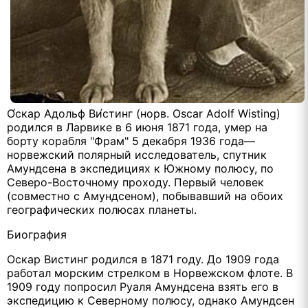
О́скар Адольф Ви́стинг (норв. Oscar Adolf Wisting)
родился в Ларвике в 6 июня 1871 года, умер на
борту корабля "Фрам" 5 декабря 1936 года—
норвежский полярный исследователь, спутник
Амундсена в экспедициях к Южному полюсу, по
Северо-Восточному проходу. Первый человек
(совместно с Амундсеном), побывавший на обоих
географических полюсах планеты.
Биография
Оскар Вистинг родился в 1871 году. До 1909 года
работал морским стрелком в Норвежском флоте. В
1909 году попросил Руаля Амундсена взять его в
экспедицию к Северному полюсу, однако Амундсен