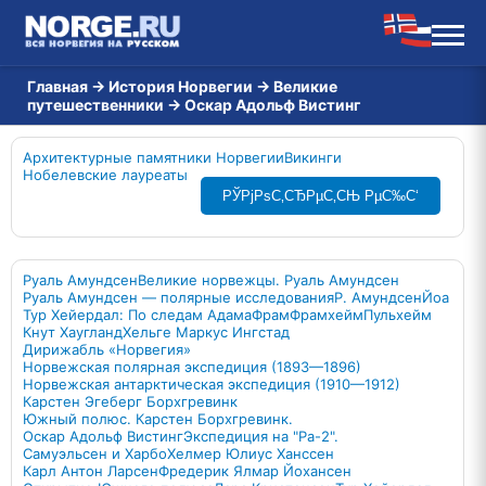
Главная
→
История Норвегии
→
Великие
путешественники
→
Оскар Адольф Вистинг
Архитектурные памятники Норвегии
Викинги
Нобелевские лауреаты
РЎРјРѕС‚СЂРµС‚СЊ РµС‰С‘
Руаль Амундсен
Великие норвежцы. Руаль Амундсен
Руаль Амундсен — полярные исследования
Р. Амундсен
Йоа
Тур Хейердал: По следам Адама
Фрам
Фрамхейм
Пульхейм
Кнут Хаугланд
Хельге Маркус Ингстад
Дирижабль «Норвегия»
Норвежская полярная экспедиция (1893—1896)
Норвежская антарктическая экспедиция (1910—1912)
Карстен Эгеберг Борхгревинк
Южный полюс. Карстен Борхгревинк.
Оскар Адольф Вистинг
Экспедиция на "Ра-2".
Самуэльсен и Харбо
Хелмер Юлиус Ханссен
Карл Антон Ларсен
Фредерик Ялмар Йохансен